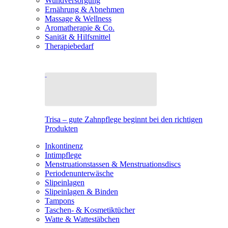
Wundversorgung
Ernährung & Abnehmen
Massage & Wellness
Aromatherapie & Co.
Sanität & Hilfsmittel
Therapiebedarf
Trisa – gute Zahnpflege beginnt bei den richtigen
Produkten
Inkontinenz
Intimpflege
Menstruationstassen & Menstruationsdiscs
Periodenunterwäsche
Slipeinlagen
Slipeinlagen & Binden
Tampons
Taschen- & Kosmetiktücher
Watte & Wattestäbchen