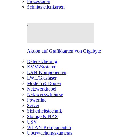
Prozessoren
Schnittstellenkarten
Aktion auf Grafikkarten von Gigabyte
Datensicherung
KVM-Systeme
LAN-Komponenten
LWL/Glasfaser
Modem & Router
Netzwerkkabel
Netzwerkschränke
Powerline
Server
Sicherheitstechnik
Storage & NAS
USV
WLAN-Komponenten
Überwachungskameras