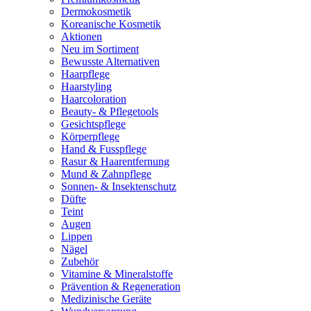
Dermokosmetik
Koreanische Kosmetik
Aktionen
Neu im Sortiment
Bewusste Alternativen
Haarpflege
Haarstyling
Haarcoloration
Beauty- & Pflegetools
Gesichtspflege
Körperpflege
Hand & Fusspflege
Rasur & Haarentfernung
Mund & Zahnpflege
Sonnen- & Insektenschutz
Düfte
Teint
Augen
Lippen
Nägel
Zubehör
Vitamine & Mineralstoffe
Prävention & Regeneration
Medizinische Geräte