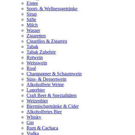
Eistee
Sport- & Wellnessgetränke
Sirup
Säfte
Milch
Wasser
Zigaretten
Cigarillos & Zigarren
Tabak
Tabak Zubehör
Rotwein
Weisswein
Rosé
Champagner & Schaumwein
Süss- & Dessertwein
Alkoholfreie Weine
Lagerbier
Craft Beer & Spezialitäten
Weizenbier
Biermischgetränke & Cider
Alkoholfreies Bier
Whisky
Gin
Rum & Cachaça
Vodka