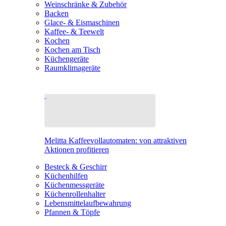
Weinschränke & Zubehör
Backen
Glace- & Eismaschinen
Kaffee- & Teewelt
Kochen
Kochen am Tisch
Küchengeräte
Raumklimageräte
Melitta Kaffeevollautomaten: von attraktiven
Aktionen profitieren
Besteck & Geschirr
Küchenhilfen
Küchenmessgeräte
Küchenrollenhalter
Lebensmittelaufbewahrung
Pfannen & Töpfe