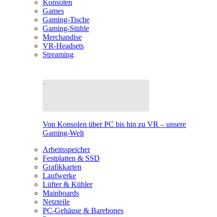
Konsolen
Games
Gaming-Tische
Gaming-Stühle
Merchandise
VR-Headsets
Streaming
Von Konsolen über PC bis hin zu VR – unsere
Gaming-Welt
Arbeitsspeicher
Festplatten & SSD
Grafikkarten
Laufwerke
Lüfter & Kühler
Mainboards
Netzteile
PC-Gehäuse & Barebones