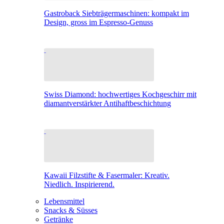
Gastroback Siebträgermaschinen: kompakt im
Design, gross im Espresso-Genuss
Swiss Diamond: hochwertiges Kochgeschirr mit
diamantverstärkter Antihaftbeschichtung
Kawaii Filzstifte & Fasermaler: Kreativ.
Niedlich. Inspirierend.
Lebensmittel
Snacks & Süsses
Getränke