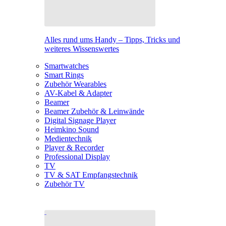
Alles rund ums Handy – Tipps, Tricks und
weiteres Wissenswertes
Smartwatches
Smart Rings
Zubehör Wearables
AV-Kabel & Adapter
Beamer
Beamer Zubehör & Leinwände
Digital Signage Player
Heimkino Sound
Medientechnik
Player & Recorder
Professional Display
TV
TV & SAT Empfangstechnik
Zubehör TV