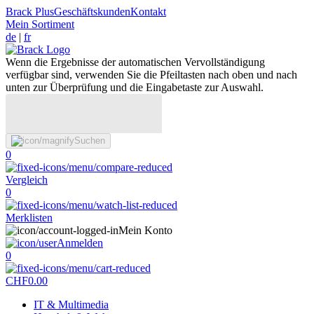
Brack Plus
Geschäftskunden
Kontakt
Mein Sortiment
de
|
fr
Wenn die Ergebnisse der automatischen Vervollständigung
verfügbar sind, verwenden Sie die Pfeiltasten nach oben und nach
unten zur Überprüfung und die Eingabetaste zur Auswahl.
Suchen
0
Vergleich
0
Merklisten
Mein Konto
Anmelden
0
CHF
0.00
IT & Multimedia