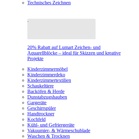
Technisches Zeichnen
20% Rabatt auf Lumart Zeichen- und
Aquarellblöcke – ideal für Skizzen und kreative
Projekte
Kinderzimmermöbel
Kinderzimmerdeko
Kinderzimmertextilien
Schaukeltiere
Backöfen & Herde
Dunstabzugshauben
Gargeräte
Geschirrspüler
Handtrockner
Kochfeld
Kühl- und Gefriergeräte
Vakuumier- & Wärmeschublade
Waschen & Trocknen