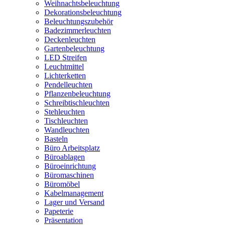
Weihnachtsbeleuchtung
Dekorationsbeleuchtung
Beleuchtungszubehör
Badezimmerleuchten
Deckenleuchten
Gartenbeleuchtung
LED Streifen
Leuchtmittel
Lichterketten
Pendelleuchten
Pflanzenbeleuchtung
Schreibtischleuchten
Stehleuchten
Tischleuchten
Wandleuchten
Basteln
Büro Arbeitsplatz
Büroablagen
Büroeinrichtung
Büromaschinen
Büromöbel
Kabelmanagement
Lager und Versand
Papeterie
Präsentation