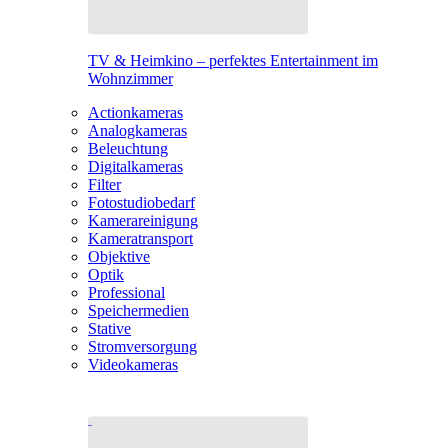
TV & Heimkino – perfektes Entertainment im
Wohnzimmer
Actionkameras
Analogkameras
Beleuchtung
Digitalkameras
Filter
Fotostudiobedarf
Kamerareinigung
Kameratransport
Objektive
Optik
Professional
Speichermedien
Stative
Stromversorgung
Videokameras