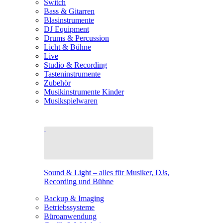
Switch
Bass & Gitarren
Blasinstrumente
DJ Equipment
Drums & Percussion
Licht & Bühne
Live
Studio & Recording
Tasteninstrumente
Zubehör
Musikinstrumente Kinder
Musikspielwaren
Sound & Light – alles für Musiker, DJs,
Recording und Bühne
Backup & Imaging
Betriebssysteme
Büroanwendung