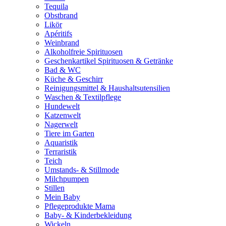
Tequila
Obstbrand
Likör
Apéritifs
Weinbrand
Alkoholfreie Spirituosen
Geschenkartikel Spirituosen & Getränke
Bad & WC
Küche & Geschirr
Reinigungsmittel & Haushaltsutensilien
Waschen & Textilpflege
Hundewelt
Katzenwelt
Nagerwelt
Tiere im Garten
Aquaristik
Terraristik
Teich
Umstands- & Stillmode
Milchpumpen
Stillen
Mein Baby
Pflegeprodukte Mama
Baby- & Kinderbekleidung
Wickeln