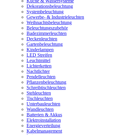
Küche & Wassersysteme
Dekorationsbeleuchtung
Systembeleuchtung
Gewerbe- & Industrieleuchten
Weihnachtsbeleuchtung
Beleuchtungszubehör
Badezimmerleuchten
Deckenleuchten
Gartenbeleuchtung
Kinderlampen
LED Streifen
Leuchtmittel
Lichterketten
Nachtlichter
Pendelleuchten
Pflanzenbeleuchtung
Schreibtischleuchten
Stehleuchten
Tischleuchten
Unterbauleuchten
Wandleuchten
Batterien & Akkus
Elektroinstallation
Energieverteilung
Kabelmanagement