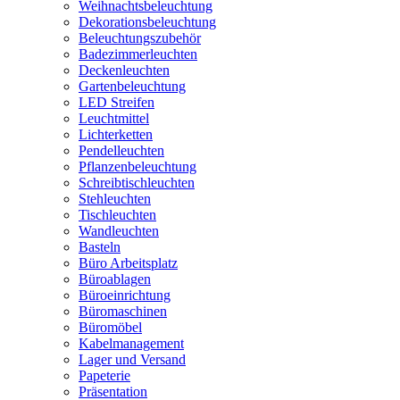
Weihnachtsbeleuchtung
Dekorationsbeleuchtung
Beleuchtungszubehör
Badezimmerleuchten
Deckenleuchten
Gartenbeleuchtung
LED Streifen
Leuchtmittel
Lichterketten
Pendelleuchten
Pflanzenbeleuchtung
Schreibtischleuchten
Stehleuchten
Tischleuchten
Wandleuchten
Basteln
Büro Arbeitsplatz
Büroablagen
Büroeinrichtung
Büromaschinen
Büromöbel
Kabelmanagement
Lager und Versand
Papeterie
Präsentation