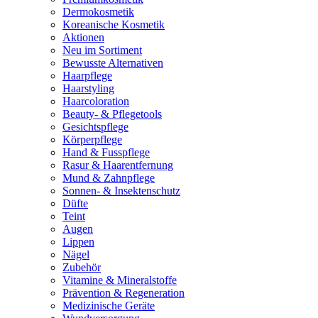
Dermokosmetik
Koreanische Kosmetik
Aktionen
Neu im Sortiment
Bewusste Alternativen
Haarpflege
Haarstyling
Haarcoloration
Beauty- & Pflegetools
Gesichtspflege
Körperpflege
Hand & Fusspflege
Rasur & Haarentfernung
Mund & Zahnpflege
Sonnen- & Insektenschutz
Düfte
Teint
Augen
Lippen
Nägel
Zubehör
Vitamine & Mineralstoffe
Prävention & Regeneration
Medizinische Geräte