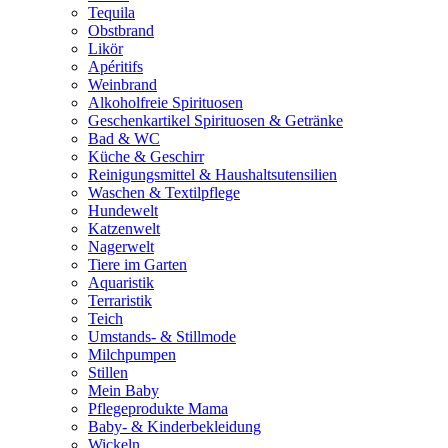
Tequila
Obstbrand
Likör
Apéritifs
Weinbrand
Alkoholfreie Spirituosen
Geschenkartikel Spirituosen & Getränke
Bad & WC
Küche & Geschirr
Reinigungsmittel & Haushaltsutensilien
Waschen & Textilpflege
Hundewelt
Katzenwelt
Nagerwelt
Tiere im Garten
Aquaristik
Terraristik
Teich
Umstands- & Stillmode
Milchpumpen
Stillen
Mein Baby
Pflegeprodukte Mama
Baby- & Kinderbekleidung
Wickeln