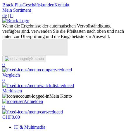
Brack Plus
Geschäftskunden
Kontakt
Mein Sortiment
de
|
fr
Wenn die Ergebnisse der automatischen Vervollständigung
verfügbar sind, verwenden Sie die Pfeiltasten nach oben und nach
unten zur Überprüfung und die Eingabetaste zur Auswahl.
Suchen
0
Vergleich
0
Merklisten
Mein Konto
Anmelden
0
CHF
0.00
IT & Multimedia