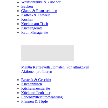
Weinschränke & Zubehör
Backen
Glace- & Eismaschinen
Kaffee- & Teewelt
Kochen
Kochen am Tisch
Küchengeräte
Raumklimageräte
Melitta Kaffeevollautomaten: von attraktiven
Aktionen profitieren
Besteck & Geschirr
Küchenhilfen
Küchenmessgeräte
Küchenrollenhalter
Lebensmittelaufbewahrung
Pfannen & Töpfe