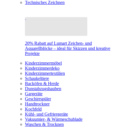
Technisches Zeichnen
20% Rabatt auf Lumart Zeichen- und
Aquarellblöcke – ideal für Skizzen und kreative
Projekte
Kinderzimmermöbel
Kinderzimmerdeko
Kinderzimmertextilien
Schaukeltiere
Backöfen & Herde
Dunstabzugshauben
Gargeräte
Geschirrspüler
Handtrockner
Kochfeld
Kühl- und Gefriergeräte
Vakuumier- & Wärmeschublade
Waschen & Trocknen