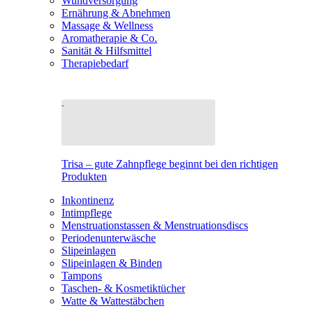
Wundversorgung
Ernährung & Abnehmen
Massage & Wellness
Aromatherapie & Co.
Sanität & Hilfsmittel
Therapiebedarf
Trisa – gute Zahnpflege beginnt bei den richtigen
Produkten
Inkontinenz
Intimpflege
Menstruationstassen & Menstruationsdiscs
Periodenunterwäsche
Slipeinlagen
Slipeinlagen & Binden
Tampons
Taschen- & Kosmetiktücher
Watte & Wattestäbchen