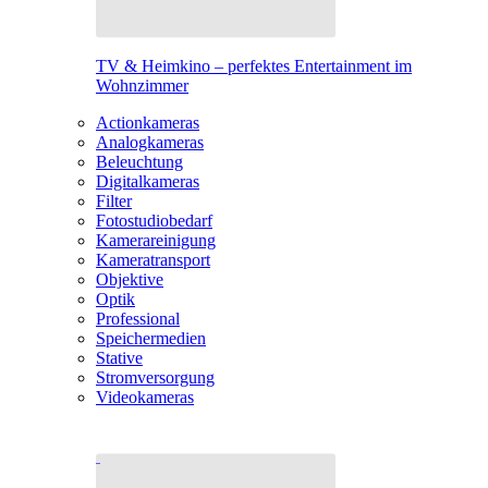
TV & Heimkino – perfektes Entertainment im
Wohnzimmer
Actionkameras
Analogkameras
Beleuchtung
Digitalkameras
Filter
Fotostudiobedarf
Kamerareinigung
Kameratransport
Objektive
Optik
Professional
Speichermedien
Stative
Stromversorgung
Videokameras