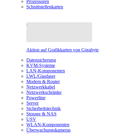
Prozessoren
Schnittstellenkarten
Aktion auf Grafikkarten von Gigabyte
Datensicherung
KVM-Systeme
LAN-Komponenten
LWL/Glasfaser
Modem & Router
Netzwerkkabel
Netzwerkschränke
Powerline
Server
Sicherheitstechnik
Storage & NAS
USV
WLAN-Komponenten
Überwachungskameras