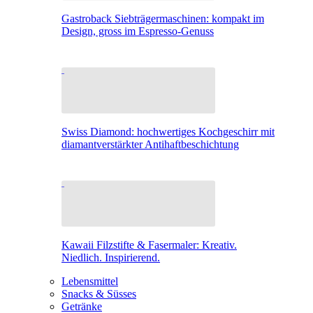
Gastroback Siebträgermaschinen: kompakt im
Design, gross im Espresso-Genuss
Swiss Diamond: hochwertiges Kochgeschirr mit
diamantverstärkter Antihaftbeschichtung
Kawaii Filzstifte & Fasermaler: Kreativ.
Niedlich. Inspirierend.
Lebensmittel
Snacks & Süsses
Getränke