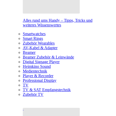
Alles rund ums Handy – Tipps, Tricks und
weiteres Wissenswertes
Smartwatches
Smart Rings
Zubehör Wearables
AV-Kabel & Adapter
Beamer
Beamer Zubehör & Leinwände
Digital Signage Player
Heimkino Sound
Medientechnik
Player & Recorder
Professional Display
TV
TV & SAT Empfangstechnik
Zubehör TV