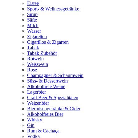
Eistee
Sport- & Wellnessgetränke
Sirup
Säfte
Milch
Wasser
Zigaretten
Cigarillos & Zigarren
Tabak
Tabak Zubehör
Rotwein
Weisswein
Rosé
Champagner & Schaumwein
Süss- & Dessertwein
Alkoholfreie Weine
Lagerbier
Craft Beer & Spezialitäten
Weizenbier
Biermischgetränke & Cider
Alkoholfreies Bier
Whisky
Gin
Rum & Cachaça
Vodka