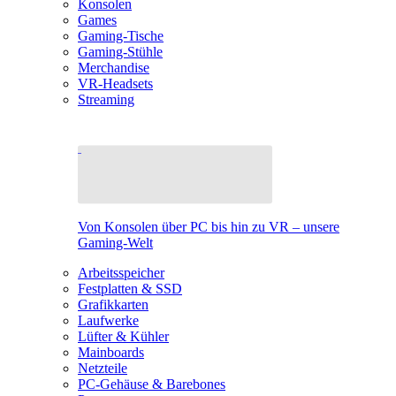
Konsolen
Games
Gaming-Tische
Gaming-Stühle
Merchandise
VR-Headsets
Streaming
Von Konsolen über PC bis hin zu VR – unsere
Gaming-Welt
Arbeitsspeicher
Festplatten & SSD
Grafikkarten
Laufwerke
Lüfter & Kühler
Mainboards
Netzteile
PC-Gehäuse & Barebones