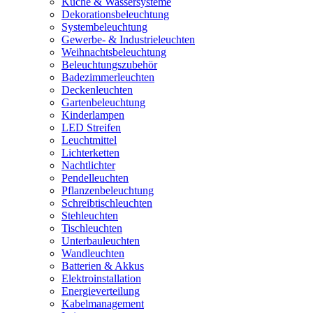
Küche & Wassersysteme
Dekorationsbeleuchtung
Systembeleuchtung
Gewerbe- & Industrieleuchten
Weihnachtsbeleuchtung
Beleuchtungszubehör
Badezimmerleuchten
Deckenleuchten
Gartenbeleuchtung
Kinderlampen
LED Streifen
Leuchtmittel
Lichterketten
Nachtlichter
Pendelleuchten
Pflanzenbeleuchtung
Schreibtischleuchten
Stehleuchten
Tischleuchten
Unterbauleuchten
Wandleuchten
Batterien & Akkus
Elektroinstallation
Energieverteilung
Kabelmanagement