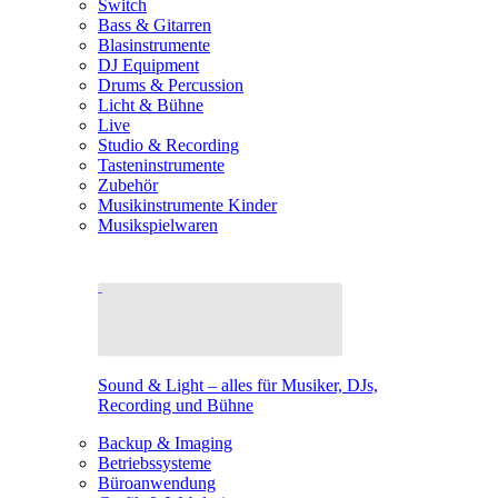
Switch
Bass & Gitarren
Blasinstrumente
DJ Equipment
Drums & Percussion
Licht & Bühne
Live
Studio & Recording
Tasteninstrumente
Zubehör
Musikinstrumente Kinder
Musikspielwaren
Sound & Light – alles für Musiker, DJs,
Recording und Bühne
Backup & Imaging
Betriebssysteme
Büroanwendung