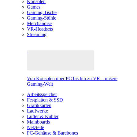
Konsolen
Games
Gaming-Tische
Gaming-Stühle
Merchandise
VR-Headsets
Streaming
Von Konsolen über PC bis hin zu VR – unsere
Gaming-Welt
Arbeitsspeicher
Festplatten & SSD
Grafikkarten
Laufwerke
Lüfter & Kühler
Mainboards
Netzteile
PC-Gehäuse & Barebones