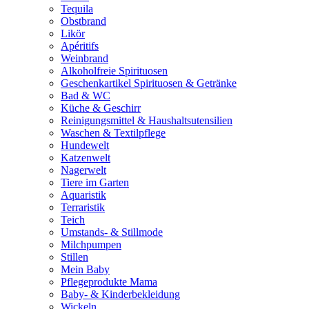
Tequila
Obstbrand
Likör
Apéritifs
Weinbrand
Alkoholfreie Spirituosen
Geschenkartikel Spirituosen & Getränke
Bad & WC
Küche & Geschirr
Reinigungsmittel & Haushaltsutensilien
Waschen & Textilpflege
Hundewelt
Katzenwelt
Nagerwelt
Tiere im Garten
Aquaristik
Terraristik
Teich
Umstands- & Stillmode
Milchpumpen
Stillen
Mein Baby
Pflegeprodukte Mama
Baby- & Kinderbekleidung
Wickeln