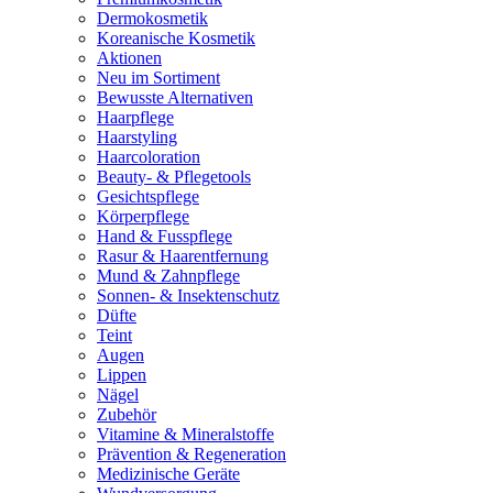
Dermokosmetik
Koreanische Kosmetik
Aktionen
Neu im Sortiment
Bewusste Alternativen
Haarpflege
Haarstyling
Haarcoloration
Beauty- & Pflegetools
Gesichtspflege
Körperpflege
Hand & Fusspflege
Rasur & Haarentfernung
Mund & Zahnpflege
Sonnen- & Insektenschutz
Düfte
Teint
Augen
Lippen
Nägel
Zubehör
Vitamine & Mineralstoffe
Prävention & Regeneration
Medizinische Geräte