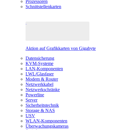
Prozessoren
Schnittstellenkarten
Aktion auf Grafikkarten von Gigabyte
Datensicherung
KVM-Systeme
LAN-Komponenten
LWL/Glasfaser
Modem & Router
Netzwerkkabel
Netzwerkschränke
Powerline
Server
Sicherheitstechnik
Storage & NAS
USV
WLAN-Komponenten
Überwachungskameras