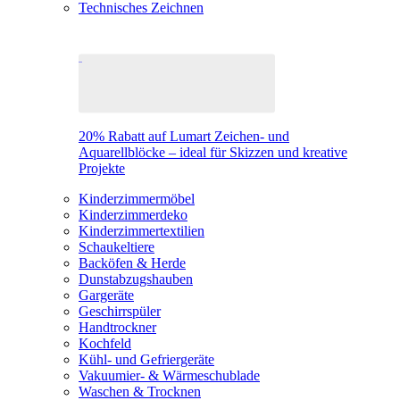
Technisches Zeichnen
20% Rabatt auf Lumart Zeichen- und
Aquarellblöcke – ideal für Skizzen und kreative
Projekte
Kinderzimmermöbel
Kinderzimmerdeko
Kinderzimmertextilien
Schaukeltiere
Backöfen & Herde
Dunstabzugshauben
Gargeräte
Geschirrspüler
Handtrockner
Kochfeld
Kühl- und Gefriergeräte
Vakuumier- & Wärmeschublade
Waschen & Trocknen