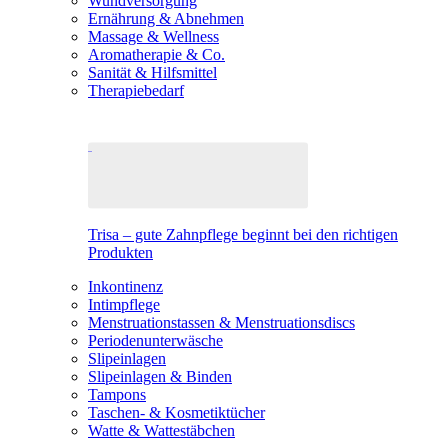
Wundversorgung
Ernährung & Abnehmen
Massage & Wellness
Aromatherapie & Co.
Sanität & Hilfsmittel
Therapiebedarf
Trisa – gute Zahnpflege beginnt bei den richtigen
Produkten
Inkontinenz
Intimpflege
Menstruationstassen & Menstruationsdiscs
Periodenunterwäsche
Slipeinlagen
Slipeinlagen & Binden
Tampons
Taschen- & Kosmetiktücher
Watte & Wattestäbchen