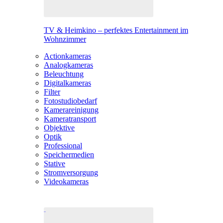
TV & Heimkino – perfektes Entertainment im
Wohnzimmer
Actionkameras
Analogkameras
Beleuchtung
Digitalkameras
Filter
Fotostudiobedarf
Kamerareinigung
Kameratransport
Objektive
Optik
Professional
Speichermedien
Stative
Stromversorgung
Videokameras