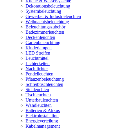
Küche & Wassersysteme
Dekorationsbeleuchtung
Systembeleuchtung
Gewerbe- & Industrieleuchten
Weihnachtsbeleuchtung
Beleuchtungszubehör
Badezimmerleuchten
Deckenleuchten
Gartenbeleuchtung
Kinderlampen
LED Streifen
Leuchtmittel
Lichterketten
Nachtlichter
Pendelleuchten
Pflanzenbeleuchtung
Schreibtischleuchten
Stehleuchten
Tischleuchten
Unterbauleuchten
Wandleuchten
Batterien & Akkus
Elektroinstallation
Energieverteilung
Kabelmanagement