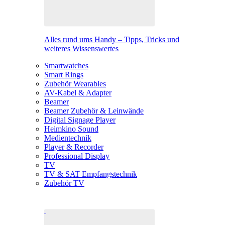
Alles rund ums Handy – Tipps, Tricks und
weiteres Wissenswertes
Smartwatches
Smart Rings
Zubehör Wearables
AV-Kabel & Adapter
Beamer
Beamer Zubehör & Leinwände
Digital Signage Player
Heimkino Sound
Medientechnik
Player & Recorder
Professional Display
TV
TV & SAT Empfangstechnik
Zubehör TV