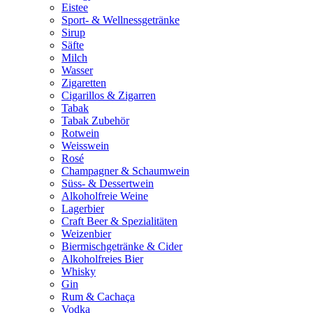
Eistee
Sport- & Wellnessgetränke
Sirup
Säfte
Milch
Wasser
Zigaretten
Cigarillos & Zigarren
Tabak
Tabak Zubehör
Rotwein
Weisswein
Rosé
Champagner & Schaumwein
Süss- & Dessertwein
Alkoholfreie Weine
Lagerbier
Craft Beer & Spezialitäten
Weizenbier
Biermischgetränke & Cider
Alkoholfreies Bier
Whisky
Gin
Rum & Cachaça
Vodka