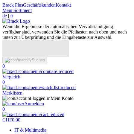
Brack Plus
Geschäftskunden
Kontakt
Mein Sortiment
de
|
fr
Wenn die Ergebnisse der automatischen Vervollständigung
verfügbar sind, verwenden Sie die Pfeiltasten nach oben und nach
unten zur Überprüfung und die Eingabetaste zur Auswahl.
Suchen
0
Vergleich
0
Merklisten
Mein Konto
Anmelden
0
CHF
0.00
IT & Multimedia