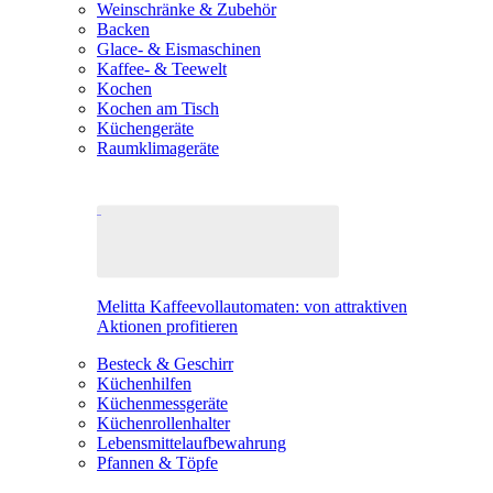
Weinschränke & Zubehör
Backen
Glace- & Eismaschinen
Kaffee- & Teewelt
Kochen
Kochen am Tisch
Küchengeräte
Raumklimageräte
Melitta Kaffeevollautomaten: von attraktiven
Aktionen profitieren
Besteck & Geschirr
Küchenhilfen
Küchenmessgeräte
Küchenrollenhalter
Lebensmittelaufbewahrung
Pfannen & Töpfe