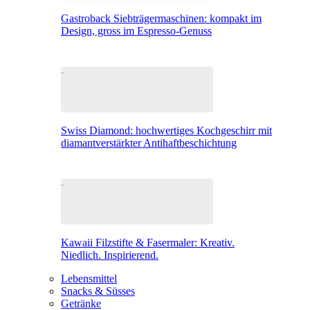
Gastroback Siebträgermaschinen: kompakt im
Design, gross im Espresso-Genuss
Swiss Diamond: hochwertiges Kochgeschirr mit
diamantverstärkter Antihaftbeschichtung
Kawaii Filzstifte & Fasermaler: Kreativ.
Niedlich. Inspirierend.
Lebensmittel
Snacks & Süsses
Getränke