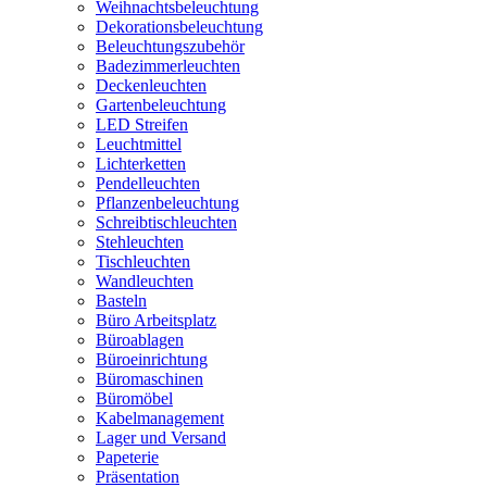
Weihnachtsbeleuchtung
Dekorationsbeleuchtung
Beleuchtungszubehör
Badezimmerleuchten
Deckenleuchten
Gartenbeleuchtung
LED Streifen
Leuchtmittel
Lichterketten
Pendelleuchten
Pflanzenbeleuchtung
Schreibtischleuchten
Stehleuchten
Tischleuchten
Wandleuchten
Basteln
Büro Arbeitsplatz
Büroablagen
Büroeinrichtung
Büromaschinen
Büromöbel
Kabelmanagement
Lager und Versand
Papeterie
Präsentation