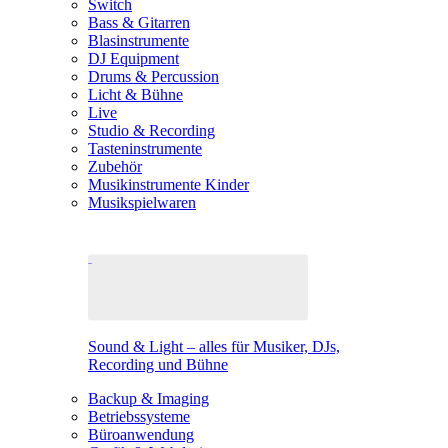
Switch
Bass & Gitarren
Blasinstrumente
DJ Equipment
Drums & Percussion
Licht & Bühne
Live
Studio & Recording
Tasteninstrumente
Zubehör
Musikinstrumente Kinder
Musikspielwaren
Sound & Light – alles für Musiker, DJs,
Recording und Bühne
Backup & Imaging
Betriebssysteme
Büroanwendung