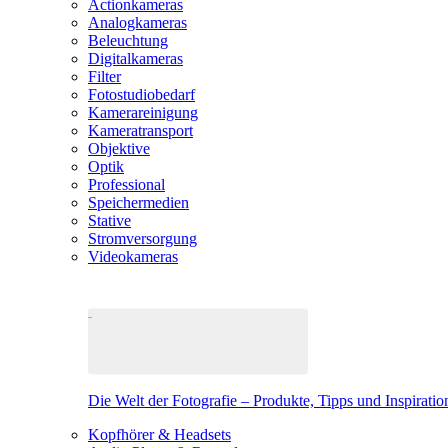
Actionkameras
Analogkameras
Beleuchtung
Digitalkameras
Filter
Fotostudiobedarf
Kamerareinigung
Kameratransport
Objektive
Optik
Professional
Speichermedien
Stative
Stromversorgung
Videokameras
Die Welt der Fotografie – Produkte, Tipps und Inspiratio
Kopfhörer & Headsets