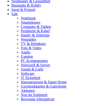
Neu
Beauty & Gesundheit
Baumarkt & Hobby
Sport & Freizeit
Sale
Notebook
Smartphones
Computer & Tablets
Peripherie & Kabel
Handy & Telefonie
Wearables
TV & Heimkino
Foto & Video
Audio
Gaming
PC Komponenten
Netzwerk & Server
Sound & Light
Software
IT Sicherheit
Haussteuerung & Smart Home
Geschenkkarten & Gutscheine
Aktionen
Neu im Sortiment
Bewusste Alternativen