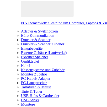
PC-Themenwelt: alles rund um Computer, Laptops & Z
Adapter & Switchboxen
Büro Kommunikation
Drucker & Scanner
Drucker & Scanner Zubehör
Eingabegeräte
Externe Gehäuse (Laufwerke)
Externer Speicher
Grafiktablet
Kabel
Kassensysteme und Zubehör
Monitor Zubehör
PC-Kabel/-Adapter
PC-Lautsprecher
Tastaturen & Mäuse
Tinte & Toner
USB Hubs & Cardreader
USB Sticks
Monitore