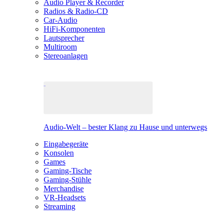
Audio Player & Recorder
Radios & Radio-CD
Car-Audio
HiFi-Komponenten
Lautsprecher
Multiroom
Stereoanlagen
Audio-Welt – bester Klang zu Hause und unterwegs
Eingabegeräte
Konsolen
Games
Gaming-Tische
Gaming-Stühle
Merchandise
VR-Headsets
Streaming