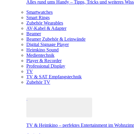
Alles rund ums Handy – Tipps, Tricks und weiteres Wis
Smartwatches
Smart Rings
Zubehör Wearables
AV-Kabel & Adapter
Beamer
Beamer Zubehör & Leinwände
Digital Signage Player
Heimkino Sound
Medientechnik
Player & Recorder
Professional Display
TV
TV & SAT Empfangstechnik
Zubehör TV
TV & Heimkino – perfektes Entertainment im Wohnzim