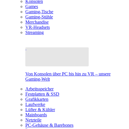
Konsolen
Games
Gaming-Tische
Gaming-Stühle
Merchandise
VR-Headsets
Streaming
Von Konsolen über PC bis hin zu VR – unsere
Gaming-Welt
Arbeitsspeicher
Festplatten & SSD
Grafikkarten
Laufwerke
Lüfter & Kühler
Mainboards
Netzteile
PC-Gehäuse & Barebones