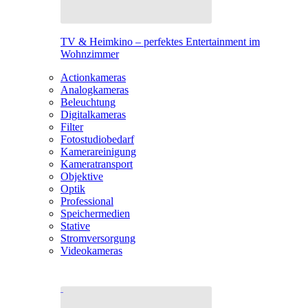
TV & Heimkino – perfektes Entertainment im
Wohnzimmer
Actionkameras
Analogkameras
Beleuchtung
Digitalkameras
Filter
Fotostudiobedarf
Kamerareinigung
Kameratransport
Objektive
Optik
Professional
Speichermedien
Stative
Stromversorgung
Videokameras