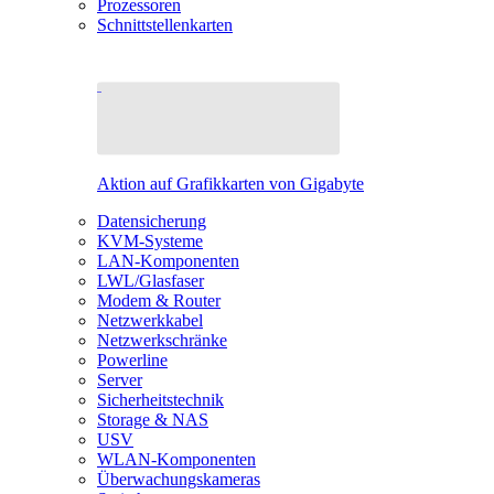
Prozessoren
Schnittstellenkarten
Aktion auf Grafikkarten von Gigabyte
Datensicherung
KVM-Systeme
LAN-Komponenten
LWL/Glasfaser
Modem & Router
Netzwerkkabel
Netzwerkschränke
Powerline
Server
Sicherheitstechnik
Storage & NAS
USV
WLAN-Komponenten
Überwachungskameras