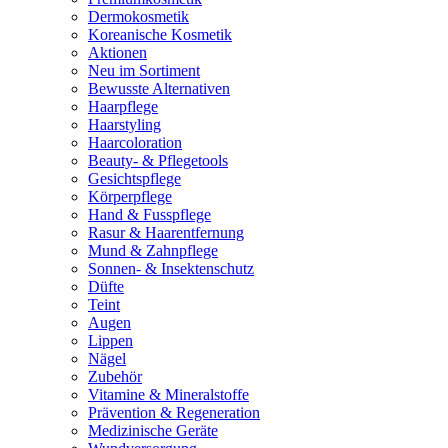
Dermokosmetik
Koreanische Kosmetik
Aktionen
Neu im Sortiment
Bewusste Alternativen
Haarpflege
Haarstyling
Haarcoloration
Beauty- & Pflegetools
Gesichtspflege
Körperpflege
Hand & Fusspflege
Rasur & Haarentfernung
Mund & Zahnpflege
Sonnen- & Insektenschutz
Düfte
Teint
Augen
Lippen
Nägel
Zubehör
Vitamine & Mineralstoffe
Prävention & Regeneration
Medizinische Geräte