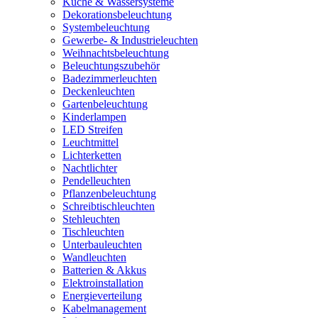
Küche & Wassersysteme
Dekorationsbeleuchtung
Systembeleuchtung
Gewerbe- & Industrieleuchten
Weihnachtsbeleuchtung
Beleuchtungszubehör
Badezimmerleuchten
Deckenleuchten
Gartenbeleuchtung
Kinderlampen
LED Streifen
Leuchtmittel
Lichterketten
Nachtlichter
Pendelleuchten
Pflanzenbeleuchtung
Schreibtischleuchten
Stehleuchten
Tischleuchten
Unterbauleuchten
Wandleuchten
Batterien & Akkus
Elektroinstallation
Energieverteilung
Kabelmanagement