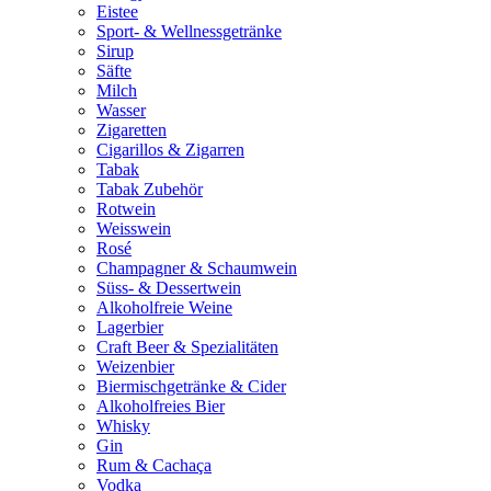
Eistee
Sport- & Wellnessgetränke
Sirup
Säfte
Milch
Wasser
Zigaretten
Cigarillos & Zigarren
Tabak
Tabak Zubehör
Rotwein
Weisswein
Rosé
Champagner & Schaumwein
Süss- & Dessertwein
Alkoholfreie Weine
Lagerbier
Craft Beer & Spezialitäten
Weizenbier
Biermischgetränke & Cider
Alkoholfreies Bier
Whisky
Gin
Rum & Cachaça
Vodka