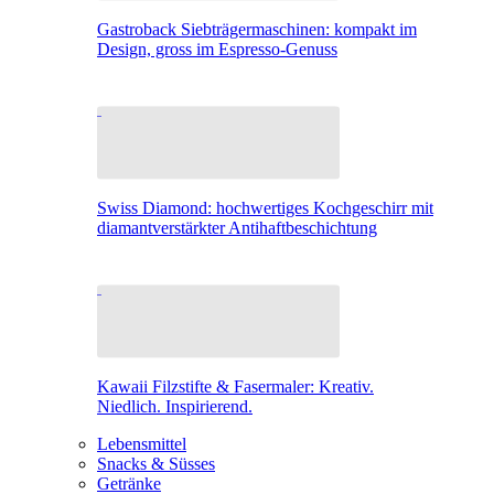
Gastroback Siebträgermaschinen: kompakt im
Design, gross im Espresso-Genuss
Swiss Diamond: hochwertiges Kochgeschirr mit
diamantverstärkter Antihaftbeschichtung
Kawaii Filzstifte & Fasermaler: Kreativ.
Niedlich. Inspirierend.
Lebensmittel
Snacks & Süsses
Getränke