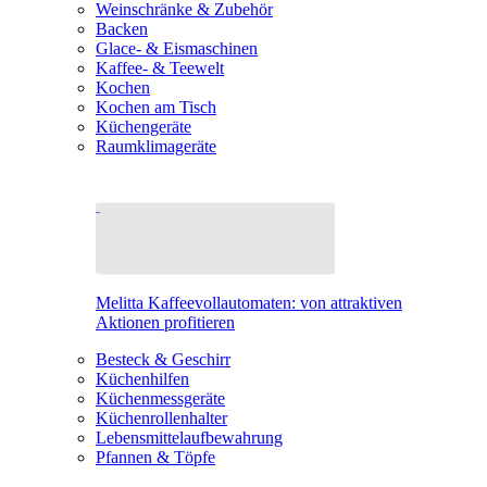
Weinschränke & Zubehör
Backen
Glace- & Eismaschinen
Kaffee- & Teewelt
Kochen
Kochen am Tisch
Küchengeräte
Raumklimageräte
Melitta Kaffeevollautomaten: von attraktiven
Aktionen profitieren
Besteck & Geschirr
Küchenhilfen
Küchenmessgeräte
Küchenrollenhalter
Lebensmittelaufbewahrung
Pfannen & Töpfe