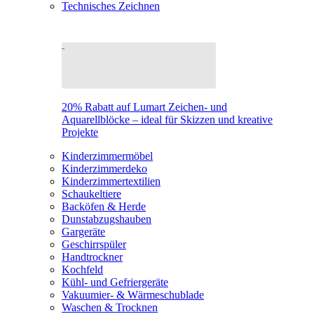
Technisches Zeichnen
20% Rabatt auf Lumart Zeichen- und
Aquarellblöcke – ideal für Skizzen und kreative
Projekte
Kinderzimmermöbel
Kinderzimmerdeko
Kinderzimmertextilien
Schaukeltiere
Backöfen & Herde
Dunstabzugshauben
Gargeräte
Geschirrspüler
Handtrockner
Kochfeld
Kühl- und Gefriergeräte
Vakuumier- & Wärmeschublade
Waschen & Trocknen