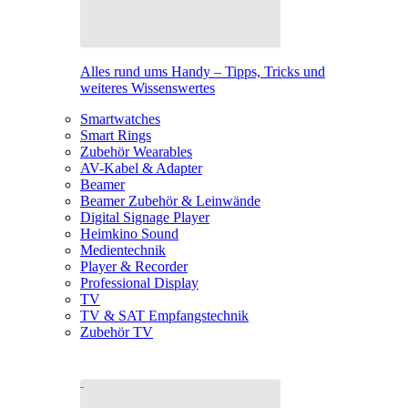
Alles rund ums Handy – Tipps, Tricks und
weiteres Wissenswertes
Smartwatches
Smart Rings
Zubehör Wearables
AV-Kabel & Adapter
Beamer
Beamer Zubehör & Leinwände
Digital Signage Player
Heimkino Sound
Medientechnik
Player & Recorder
Professional Display
TV
TV & SAT Empfangstechnik
Zubehör TV