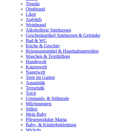
Tequila
Obstbrand
Likör
Apéritifs
Weinbrand
Alkoholfreie Spirituosen
Geschenkartikel Spirituosen & Getränke
Bad & WC
Küche & Geschirr
Reinigungsmittel & Haushaltsutensilien
Waschen & Textilpflege
Hundewelt
Katzenwelt
Nagerwelt
Tiere im Garten
Aquaristik
Terraristik
Teich
Umstands- & Stillmode
Milchpumpen
Stillen
Mein Baby
Pflegeprodukte Mama
Baby- & Kinderbekleidung
Wickeln