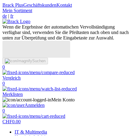
Brack Plus
Geschäftskunden
Kontakt
Mein Sortiment
de
|
fr
Wenn die Ergebnisse der automatischen Vervollständigung
verfügbar sind, verwenden Sie die Pfeiltasten nach oben und nach
unten zur Überprüfung und die Eingabetaste zur Auswahl.
Suchen
0
Vergleich
0
Merklisten
Mein Konto
Anmelden
0
CHF
0.00
IT & Multimedia