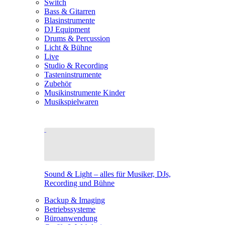
Switch
Bass & Gitarren
Blasinstrumente
DJ Equipment
Drums & Percussion
Licht & Bühne
Live
Studio & Recording
Tasteninstrumente
Zubehör
Musikinstrumente Kinder
Musikspielwaren
Sound & Light – alles für Musiker, DJs,
Recording und Bühne
Backup & Imaging
Betriebssysteme
Büroanwendung