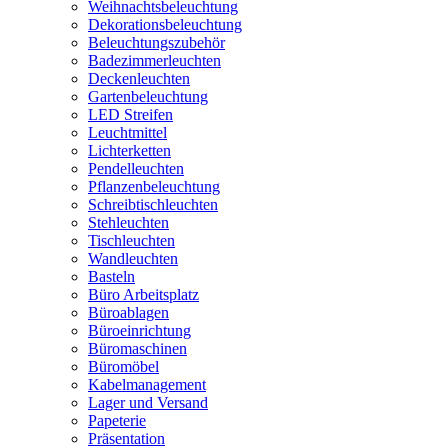
Weihnachtsbeleuchtung
Dekorationsbeleuchtung
Beleuchtungszubehör
Badezimmerleuchten
Deckenleuchten
Gartenbeleuchtung
LED Streifen
Leuchtmittel
Lichterketten
Pendelleuchten
Pflanzenbeleuchtung
Schreibtischleuchten
Stehleuchten
Tischleuchten
Wandleuchten
Basteln
Büro Arbeitsplatz
Büroablagen
Büroeinrichtung
Büromaschinen
Büromöbel
Kabelmanagement
Lager und Versand
Papeterie
Präsentation