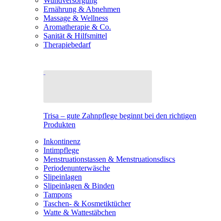
Wundversorgung
Ernährung & Abnehmen
Massage & Wellness
Aromatherapie & Co.
Sanität & Hilfsmittel
Therapiebedarf
Trisa – gute Zahnpflege beginnt bei den richtigen
Produkten
Inkontinenz
Intimpflege
Menstruationstassen & Menstruationsdiscs
Periodenunterwäsche
Slipeinlagen
Slipeinlagen & Binden
Tampons
Taschen- & Kosmetiktücher
Watte & Wattestäbchen