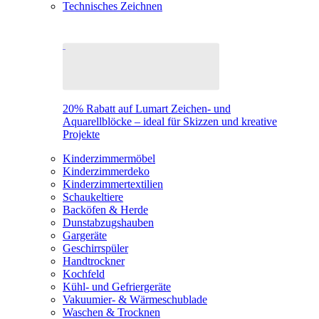
Technisches Zeichnen
20% Rabatt auf Lumart Zeichen- und
Aquarellblöcke – ideal für Skizzen und kreative
Projekte
Kinderzimmermöbel
Kinderzimmerdeko
Kinderzimmertextilien
Schaukeltiere
Backöfen & Herde
Dunstabzugshauben
Gargeräte
Geschirrspüler
Handtrockner
Kochfeld
Kühl- und Gefriergeräte
Vakuumier- & Wärmeschublade
Waschen & Trocknen