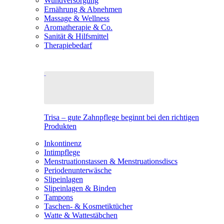
Wundversorgung
Ernährung & Abnehmen
Massage & Wellness
Aromatherapie & Co.
Sanität & Hilfsmittel
Therapiebedarf
Trisa – gute Zahnpflege beginnt bei den richtigen
Produkten
Inkontinenz
Intimpflege
Menstruationstassen & Menstruationsdiscs
Periodenunterwäsche
Slipeinlagen
Slipeinlagen & Binden
Tampons
Taschen- & Kosmetiktücher
Watte & Wattestäbchen