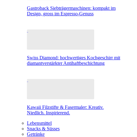
Gastroback Siebträgermaschinen: kompakt im
Design, gross im Espresso-Genuss
Swiss Diamond: hochwertiges Kochgeschirr mit
diamantverstärkter Antihaftbeschichtung
Kawaii Filzstifte & Fasermaler: Kreativ.
Niedlich. Inspirierend.
Lebensmittel
Snacks & Süsses
Getränke