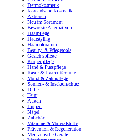
Dermokosmetik
Koreanische Kosmetik
Aktionen
Neu im Sortiment
Bewusste Alternativen
Haarpflege
Haarstyling
Haarcoloration
Beauty- & Pflegetools
Gesichtspflege
Körperpflege
Hand & Fusspflege
Rasur & Haarentfernung
Mund & Zahnpflege
Sonnen- & Insektenschutz
Düfte
Teint
Augen
Lippen
Nägel
Zubehör
Vitamine & Mineralstoffe
Prävention & Regeneration
Medizinische Geräte