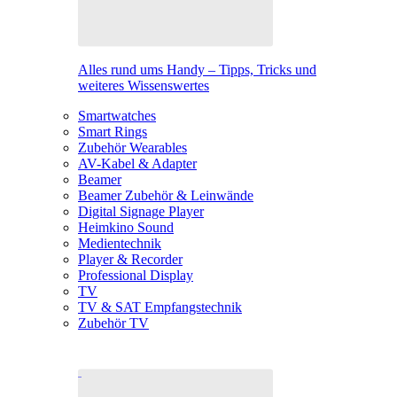
Alles rund ums Handy – Tipps, Tricks und
weiteres Wissenswertes
Smartwatches
Smart Rings
Zubehör Wearables
AV-Kabel & Adapter
Beamer
Beamer Zubehör & Leinwände
Digital Signage Player
Heimkino Sound
Medientechnik
Player & Recorder
Professional Display
TV
TV & SAT Empfangstechnik
Zubehör TV