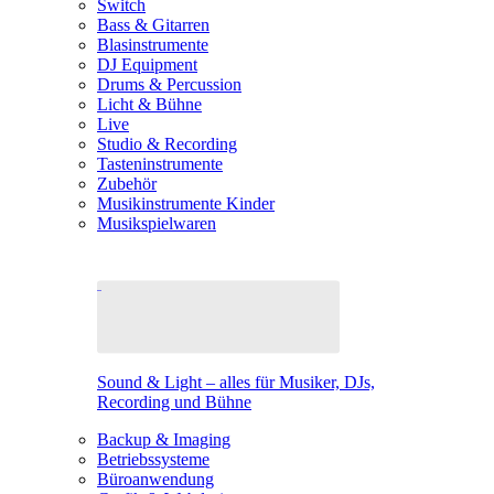
Switch
Bass & Gitarren
Blasinstrumente
DJ Equipment
Drums & Percussion
Licht & Bühne
Live
Studio & Recording
Tasteninstrumente
Zubehör
Musikinstrumente Kinder
Musikspielwaren
Sound & Light – alles für Musiker, DJs,
Recording und Bühne
Backup & Imaging
Betriebssysteme
Büroanwendung