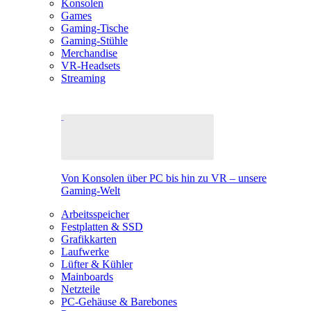
Konsolen
Games
Gaming-Tische
Gaming-Stühle
Merchandise
VR-Headsets
Streaming
Von Konsolen über PC bis hin zu VR – unsere
Gaming-Welt
Arbeitsspeicher
Festplatten & SSD
Grafikkarten
Laufwerke
Lüfter & Kühler
Mainboards
Netzteile
PC-Gehäuse & Barebones