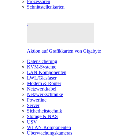
Prozessoren
Schnittstellenkarten
Aktion auf Grafikkarten von Gigabyte
Datensicherung
KVM-Systeme
LAN-Komponenten
LWL/Glasfaser
Modem & Router
Netzwerkkabel
Netzwerkschränke
Powerline
Server
Sicherheitstechnik
Storage & NAS
USV
WLAN-Komponenten
Überwachungskameras