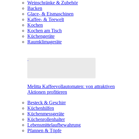
Weinschränke & Zubehör
Backen
Glace- & Eismaschinen
Kaffee- & Teewelt
Kochen
Kochen am Tisch
Küchengeräte
Raumklimageräte
Melitta Kaffeevollautomaten: von attraktiven
Aktionen profitieren
Besteck & Geschirr
Küchenhilfen
Küchenmessgeräte
Küchenrollenhalter
Lebensmittelaufbewahrung
Pfannen & Töpfe