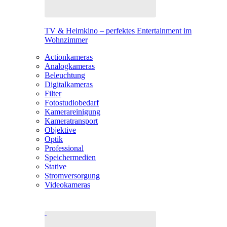
TV & Heimkino – perfektes Entertainment im
Wohnzimmer
Actionkameras
Analogkameras
Beleuchtung
Digitalkameras
Filter
Fotostudiobedarf
Kamerareinigung
Kameratransport
Objektive
Optik
Professional
Speichermedien
Stative
Stromversorgung
Videokameras