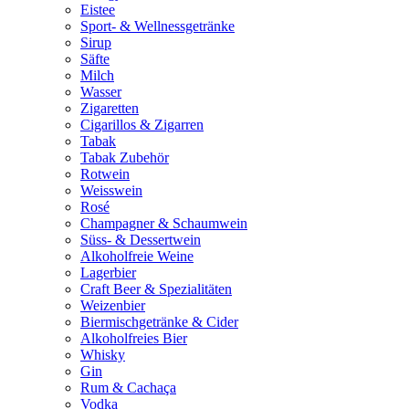
Eistee
Sport- & Wellnessgetränke
Sirup
Säfte
Milch
Wasser
Zigaretten
Cigarillos & Zigarren
Tabak
Tabak Zubehör
Rotwein
Weisswein
Rosé
Champagner & Schaumwein
Süss- & Dessertwein
Alkoholfreie Weine
Lagerbier
Craft Beer & Spezialitäten
Weizenbier
Biermischgetränke & Cider
Alkoholfreies Bier
Whisky
Gin
Rum & Cachaça
Vodka