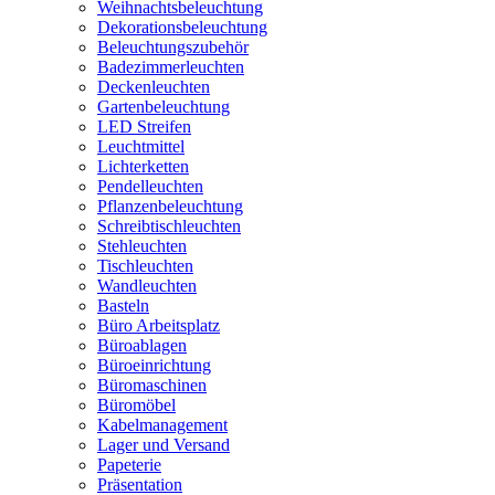
Weihnachtsbeleuchtung
Dekorationsbeleuchtung
Beleuchtungszubehör
Badezimmerleuchten
Deckenleuchten
Gartenbeleuchtung
LED Streifen
Leuchtmittel
Lichterketten
Pendelleuchten
Pflanzenbeleuchtung
Schreibtischleuchten
Stehleuchten
Tischleuchten
Wandleuchten
Basteln
Büro Arbeitsplatz
Büroablagen
Büroeinrichtung
Büromaschinen
Büromöbel
Kabelmanagement
Lager und Versand
Papeterie
Präsentation