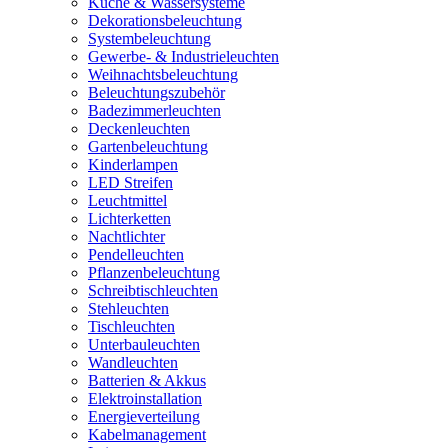
Küche & Wassersysteme
Dekorationsbeleuchtung
Systembeleuchtung
Gewerbe- & Industrieleuchten
Weihnachtsbeleuchtung
Beleuchtungszubehör
Badezimmerleuchten
Deckenleuchten
Gartenbeleuchtung
Kinderlampen
LED Streifen
Leuchtmittel
Lichterketten
Nachtlichter
Pendelleuchten
Pflanzenbeleuchtung
Schreibtischleuchten
Stehleuchten
Tischleuchten
Unterbauleuchten
Wandleuchten
Batterien & Akkus
Elektroinstallation
Energieverteilung
Kabelmanagement