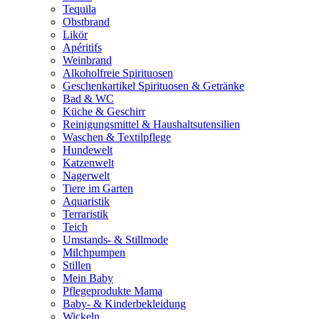
Tequila
Obstbrand
Likör
Apéritifs
Weinbrand
Alkoholfreie Spirituosen
Geschenkartikel Spirituosen & Getränke
Bad & WC
Küche & Geschirr
Reinigungsmittel & Haushaltsutensilien
Waschen & Textilpflege
Hundewelt
Katzenwelt
Nagerwelt
Tiere im Garten
Aquaristik
Terraristik
Teich
Umstands- & Stillmode
Milchpumpen
Stillen
Mein Baby
Pflegeprodukte Mama
Baby- & Kinderbekleidung
Wickeln