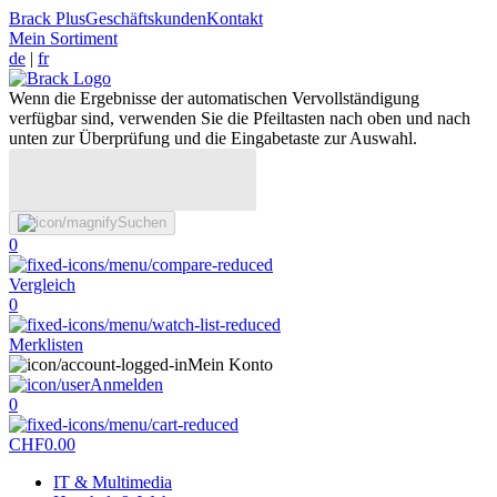
Brack Plus
Geschäftskunden
Kontakt
Mein Sortiment
de
|
fr
Wenn die Ergebnisse der automatischen Vervollständigung
verfügbar sind, verwenden Sie die Pfeiltasten nach oben und nach
unten zur Überprüfung und die Eingabetaste zur Auswahl.
Suchen
0
Vergleich
0
Merklisten
Mein Konto
Anmelden
0
CHF
0.00
IT & Multimedia