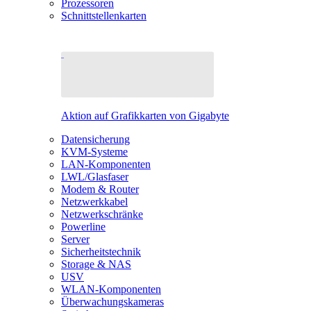
Prozessoren
Schnittstellenkarten
Aktion auf Grafikkarten von Gigabyte
Datensicherung
KVM-Systeme
LAN-Komponenten
LWL/Glasfaser
Modem & Router
Netzwerkkabel
Netzwerkschränke
Powerline
Server
Sicherheitstechnik
Storage & NAS
USV
WLAN-Komponenten
Überwachungskameras