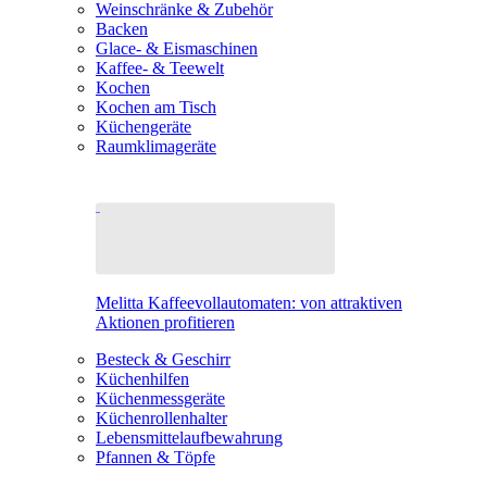
Weinschränke & Zubehör
Backen
Glace- & Eismaschinen
Kaffee- & Teewelt
Kochen
Kochen am Tisch
Küchengeräte
Raumklimageräte
Melitta Kaffeevollautomaten: von attraktiven
Aktionen profitieren
Besteck & Geschirr
Küchenhilfen
Küchenmessgeräte
Küchenrollenhalter
Lebensmittelaufbewahrung
Pfannen & Töpfe