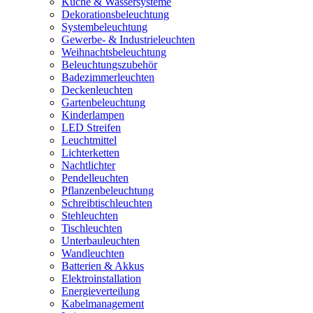
Küche & Wassersysteme
Dekorationsbeleuchtung
Systembeleuchtung
Gewerbe- & Industrieleuchten
Weihnachtsbeleuchtung
Beleuchtungszubehör
Badezimmerleuchten
Deckenleuchten
Gartenbeleuchtung
Kinderlampen
LED Streifen
Leuchtmittel
Lichterketten
Nachtlichter
Pendelleuchten
Pflanzenbeleuchtung
Schreibtischleuchten
Stehleuchten
Tischleuchten
Unterbauleuchten
Wandleuchten
Batterien & Akkus
Elektroinstallation
Energieverteilung
Kabelmanagement