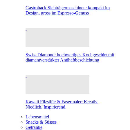
Gastroback Siebträgermaschinen: kompakt im
Design, gross im Espresso-Genuss
Swiss Diamond: hochwertiges Kochgeschirr mit
diamantverstärkter Antihaftbeschichtung
Kawaii Filzstifte & Fasermaler: Kreativ.
Niedlich. Inspirierend.
Lebensmittel
Snacks & Süsses
Getränke