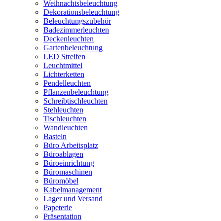
Weihnachtsbeleuchtung
Dekorationsbeleuchtung
Beleuchtungszubehör
Badezimmerleuchten
Deckenleuchten
Gartenbeleuchtung
LED Streifen
Leuchtmittel
Lichterketten
Pendelleuchten
Pflanzenbeleuchtung
Schreibtischleuchten
Stehleuchten
Tischleuchten
Wandleuchten
Basteln
Büro Arbeitsplatz
Büroablagen
Büroeinrichtung
Büromaschinen
Büromöbel
Kabelmanagement
Lager und Versand
Papeterie
Präsentation