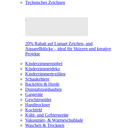
Technisches Zeichnen
20% Rabatt auf Lumart Zeichen- und
Aquarellblöcke – ideal für Skizzen und kreative
Projekte
Kinderzimmermöbel
Kinderzimmerdeko
Kinderzimmertextilien
Schaukeltiere
Backöfen & Herde
Dunstabzugshauben
Gargeräte
Geschirrspüler
Handtrockner
Kochfeld
Kühl- und Gefriergeräte
Vakuumier- & Wärmeschublade
Waschen & Trocknen