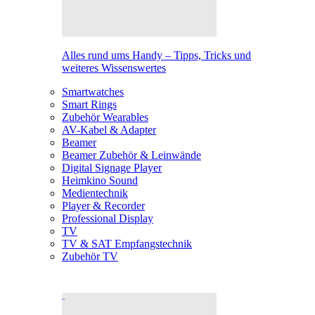
Alles rund ums Handy – Tipps, Tricks und
weiteres Wissenswertes
Smartwatches
Smart Rings
Zubehör Wearables
AV-Kabel & Adapter
Beamer
Beamer Zubehör & Leinwände
Digital Signage Player
Heimkino Sound
Medientechnik
Player & Recorder
Professional Display
TV
TV & SAT Empfangstechnik
Zubehör TV