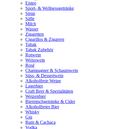
Eistee
Sport- & Wellnessgetränke
Sirup
Säfte
Milch
Wasser
Zigaretten
Cigarillos & Zigarren
Tabak
Tabak Zubehör
Rotwein
Weisswein
Rosé
Champagner & Schaumwein
Süss- & Dessertwein
Alkoholfreie Weine
Lagerbier
Craft Beer & Spezialitäten
Weizenbier
Biermischgetränke & Cider
Alkoholfreies Bier
Whisky
Gin
Rum & Cachaça
Vodka