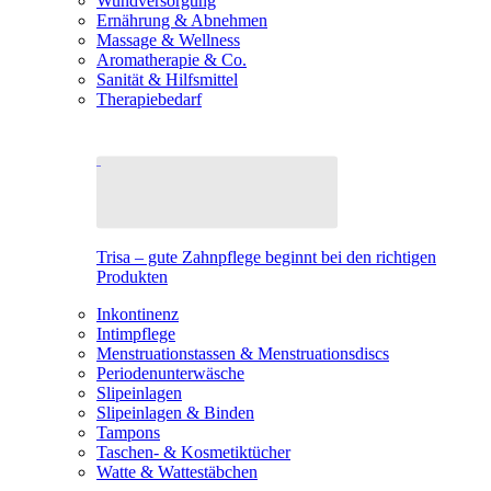
Wundversorgung
Ernährung & Abnehmen
Massage & Wellness
Aromatherapie & Co.
Sanität & Hilfsmittel
Therapiebedarf
Trisa – gute Zahnpflege beginnt bei den richtigen
Produkten
Inkontinenz
Intimpflege
Menstruationstassen & Menstruationsdiscs
Periodenunterwäsche
Slipeinlagen
Slipeinlagen & Binden
Tampons
Taschen- & Kosmetiktücher
Watte & Wattestäbchen