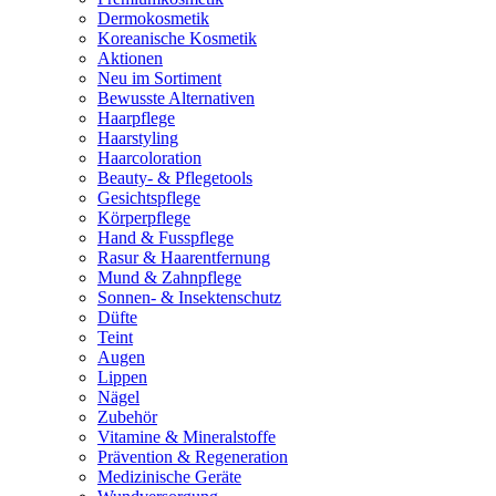
Dermokosmetik
Koreanische Kosmetik
Aktionen
Neu im Sortiment
Bewusste Alternativen
Haarpflege
Haarstyling
Haarcoloration
Beauty- & Pflegetools
Gesichtspflege
Körperpflege
Hand & Fusspflege
Rasur & Haarentfernung
Mund & Zahnpflege
Sonnen- & Insektenschutz
Düfte
Teint
Augen
Lippen
Nägel
Zubehör
Vitamine & Mineralstoffe
Prävention & Regeneration
Medizinische Geräte