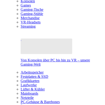
Konsolen
Games
Gaming-Tische
Gaming-Stühle
Merchandise
VR-Headsets
Streaming
Von Konsolen über PC bis hin zu VR – unsere
Gaming-Welt
Arbeitsspeicher
Festplatten & SSD
Grafikkarten
Laufwerke
Lüfter & Kühler
Mainboards
Netzteile
PC-Gehäuse & Barebones