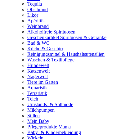
Tequila
Obstbrand
Likör
Apéritifs
Weinbrand
Alkoholfreie Spirituosen
Geschenkartikel Spirituosen & Getränke
Bad & WC
Küche & Geschirr
Reinigungsmittel & Haushaltsutensilien
Waschen & Textilpflege
Hundewelt
Katzenwelt
Nagerwelt
Tiere im Garten
Aquaristik
Terraristik
Teich
Umstands- & Stillmode
Milchpumpen
Stillen
Mein Baby
Pflegeprodukte Mama
Baby- & Kinderbekleidung
Wickeln