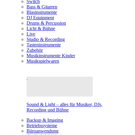
Switch
Bass & Gitarren
Blasinstrumente
DJ Equipment
Drums & Percussion
Licht & Bühne
Live
Studio & Recording
Tasteninstrumente
Zubehör
Musikinstrumente Kinder
Musikspielwaren
Sound & Light – alles für Musiker, DJs,
Recording und Bühne
Backup & Imaging
Betriebssysteme
Büroanwendung