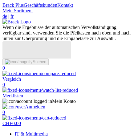
Brack Plus
Geschäftskunden
Kontakt
Mein Sortiment
de
|
fr
Wenn die Ergebnisse der automatischen Vervollständigung
verfügbar sind, verwenden Sie die Pfeiltasten nach oben und nach
unten zur Überprüfung und die Eingabetaste zur Auswahl.
Suchen
0
Vergleich
0
Merklisten
Mein Konto
Anmelden
0
CHF
0.00
IT & Multimedia