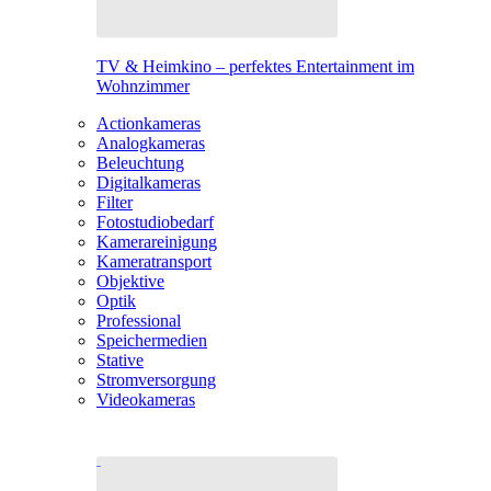
TV & Heimkino – perfektes Entertainment im
Wohnzimmer
Actionkameras
Analogkameras
Beleuchtung
Digitalkameras
Filter
Fotostudiobedarf
Kamerareinigung
Kameratransport
Objektive
Optik
Professional
Speichermedien
Stative
Stromversorgung
Videokameras