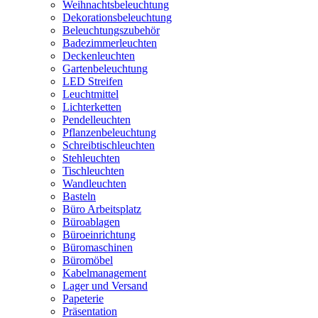
Weihnachtsbeleuchtung
Dekorationsbeleuchtung
Beleuchtungszubehör
Badezimmerleuchten
Deckenleuchten
Gartenbeleuchtung
LED Streifen
Leuchtmittel
Lichterketten
Pendelleuchten
Pflanzenbeleuchtung
Schreibtischleuchten
Stehleuchten
Tischleuchten
Wandleuchten
Basteln
Büro Arbeitsplatz
Büroablagen
Büroeinrichtung
Büromaschinen
Büromöbel
Kabelmanagement
Lager und Versand
Papeterie
Präsentation