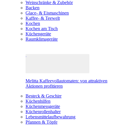
Weinschränke & Zubehör
Backen
Glace- & Eismaschinen
Kaffee- & Teewelt
Kochen
Kochen am Tisch
Küchengeräte
Raumklimageräte
Melitta Kaffeevollautomaten: von attraktiven
Aktionen profitieren
Besteck & Geschirr
Küchenhilfen
Küchenmessgeräte
Küchenrollenhalter
Lebensmittelaufbewahrung
Pfannen & Töpfe