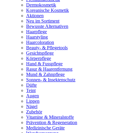
Dermokosmetik
Koreanische Kosmetik
Aktionen
Neu im Sortiment
Bewusste Alternativen
Haarpflege
Haarstyling
Haarcoloration
Beauty- & Pflegetools
Gesichtspflege
Körperpflege
Hand & Fusspflege
Rasur & Haarentfernung
Mund & Zahnpflege
Sonnen- & Insektenschutz
Düfte
Teint
Augen
Lippen
Nägel
Zubehör
Vitamine & Mineralstoffe
Prävention & Regeneration
Medizinische Geräte