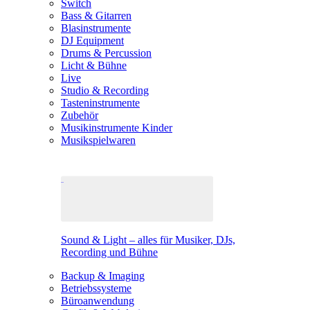
Switch
Bass & Gitarren
Blasinstrumente
DJ Equipment
Drums & Percussion
Licht & Bühne
Live
Studio & Recording
Tasteninstrumente
Zubehör
Musikinstrumente Kinder
Musikspielwaren
Sound & Light – alles für Musiker, DJs,
Recording und Bühne
Backup & Imaging
Betriebssysteme
Büroanwendung