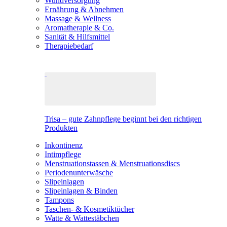
Wundversorgung
Ernährung & Abnehmen
Massage & Wellness
Aromatherapie & Co.
Sanität & Hilfsmittel
Therapiebedarf
Trisa – gute Zahnpflege beginnt bei den richtigen
Produkten
Inkontinenz
Intimpflege
Menstruationstassen & Menstruationsdiscs
Periodenunterwäsche
Slipeinlagen
Slipeinlagen & Binden
Tampons
Taschen- & Kosmetiktücher
Watte & Wattestäbchen