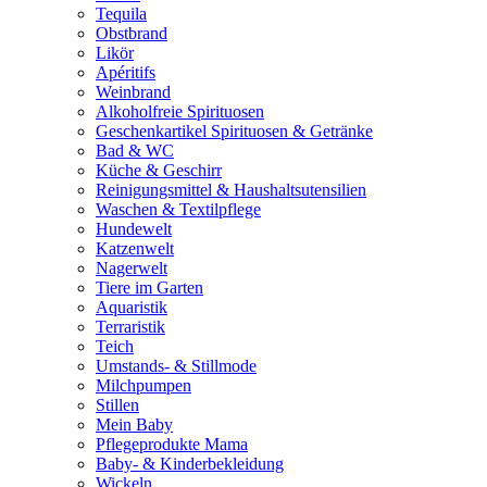
Tequila
Obstbrand
Likör
Apéritifs
Weinbrand
Alkoholfreie Spirituosen
Geschenkartikel Spirituosen & Getränke
Bad & WC
Küche & Geschirr
Reinigungsmittel & Haushaltsutensilien
Waschen & Textilpflege
Hundewelt
Katzenwelt
Nagerwelt
Tiere im Garten
Aquaristik
Terraristik
Teich
Umstands- & Stillmode
Milchpumpen
Stillen
Mein Baby
Pflegeprodukte Mama
Baby- & Kinderbekleidung
Wickeln