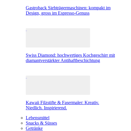
Gastroback Siebträgermaschinen: kompakt im
Design, gross im Espresso-Genuss
Swiss Diamond: hochwertiges Kochgeschirr mit
diamantverstärkter Antihaftbeschichtung
Kawaii Filzstifte & Fasermaler: Kreativ.
Niedlich. Inspirierend.
Lebensmittel
Snacks & Süsses
Getränke