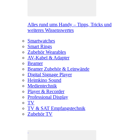
Alles rund ums Handy – Tipps, Tricks und
weiteres Wissenswertes
Smartwatches
Smart Rings
Zubehör Wearables
AV-Kabel & Adapter
Beamer
Beamer Zubehör & Leinwände
Digital Signage Player
Heimkino Sound
Medientechnik
Player & Recorder
Professional Display
TV
TV & SAT Empfangstechnik
Zubehör TV