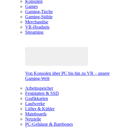
Konsolen
Games
Gaming-Tische
Gaming-Stühle
Merchandise
VR-Headsets
Streaming
Von Konsolen über PC bis hin zu VR – unsere
Gaming-Welt
Arbeitsspeicher
Festplatten & SSD
Grafikkarten
Laufwerke
Lüfter & Kühler
Mainboards
Netzteile
PC-Gehäuse & Barebones