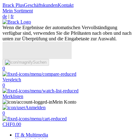
Brack Plus
Geschäftskunden
Kontakt
Mein Sortiment
de
|
fr
Wenn die Ergebnisse der automatischen Vervollständigung
verfügbar sind, verwenden Sie die Pfeiltasten nach oben und nach
unten zur Überprüfung und die Eingabetaste zur Auswahl.
Suchen
0
Vergleich
0
Merklisten
Mein Konto
Anmelden
0
CHF
0.00
IT & Multimedia