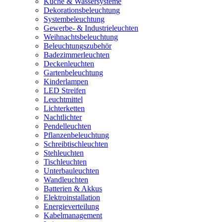
Küche & Wassersysteme
Dekorationsbeleuchtung
Systembeleuchtung
Gewerbe- & Industrieleuchten
Weihnachtsbeleuchtung
Beleuchtungszubehör
Badezimmerleuchten
Deckenleuchten
Gartenbeleuchtung
Kinderlampen
LED Streifen
Leuchtmittel
Lichterketten
Nachtlichter
Pendelleuchten
Pflanzenbeleuchtung
Schreibtischleuchten
Stehleuchten
Tischleuchten
Unterbauleuchten
Wandleuchten
Batterien & Akkus
Elektroinstallation
Energieverteilung
Kabelmanagement