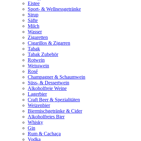
Eistee
Sport- & Wellnessgetränke
Sirup
Säfte
Milch
Wasser
Zigaretten
Cigarillos & Zigarren
Tabak
Tabak Zubehör
Rotwein
Weisswein
Rosé
Champagner & Schaumwein
Süss- & Dessertwein
Alkoholfreie Weine
Lagerbier
Craft Beer & Spezialitäten
Weizenbier
Biermischgetränke & Cider
Alkoholfreies Bier
Whisky
Gin
Rum & Cachaça
Vodka