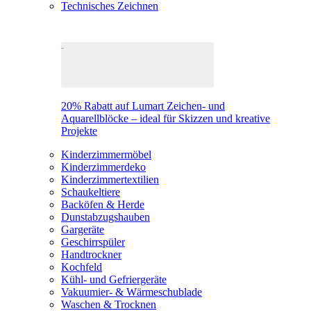
Technisches Zeichnen
20% Rabatt auf Lumart Zeichen- und
Aquarellblöcke – ideal für Skizzen und kreative
Projekte
Kinderzimmermöbel
Kinderzimmerdeko
Kinderzimmertextilien
Schaukeltiere
Backöfen & Herde
Dunstabzugshauben
Gargeräte
Geschirrspüler
Handtrockner
Kochfeld
Kühl- und Gefriergeräte
Vakuumier- & Wärmeschublade
Waschen & Trocknen