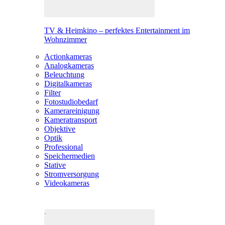
TV & Heimkino – perfektes Entertainment im
Wohnzimmer
Actionkameras
Analogkameras
Beleuchtung
Digitalkameras
Filter
Fotostudiobedarf
Kamerareinigung
Kameratransport
Objektive
Optik
Professional
Speichermedien
Stative
Stromversorgung
Videokameras