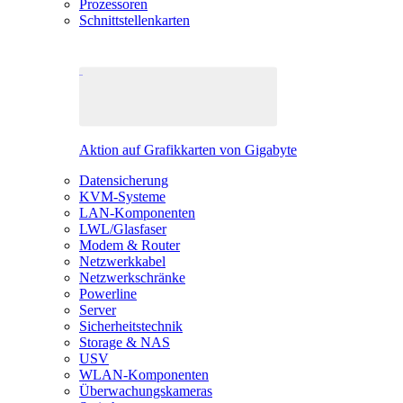
Prozessoren
Schnittstellenkarten
Aktion auf Grafikkarten von Gigabyte
Datensicherung
KVM-Systeme
LAN-Komponenten
LWL/Glasfaser
Modem & Router
Netzwerkkabel
Netzwerkschränke
Powerline
Server
Sicherheitstechnik
Storage & NAS
USV
WLAN-Komponenten
Überwachungskameras