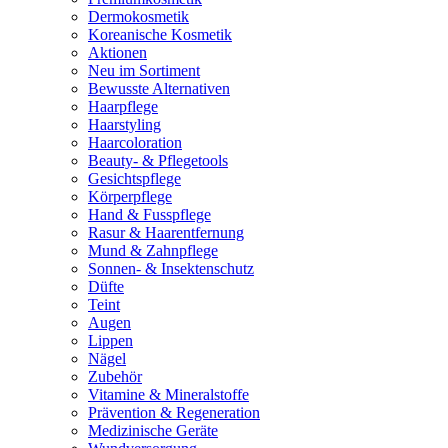
Dermokosmetik
Koreanische Kosmetik
Aktionen
Neu im Sortiment
Bewusste Alternativen
Haarpflege
Haarstyling
Haarcoloration
Beauty- & Pflegetools
Gesichtspflege
Körperpflege
Hand & Fusspflege
Rasur & Haarentfernung
Mund & Zahnpflege
Sonnen- & Insektenschutz
Düfte
Teint
Augen
Lippen
Nägel
Zubehör
Vitamine & Mineralstoffe
Prävention & Regeneration
Medizinische Geräte