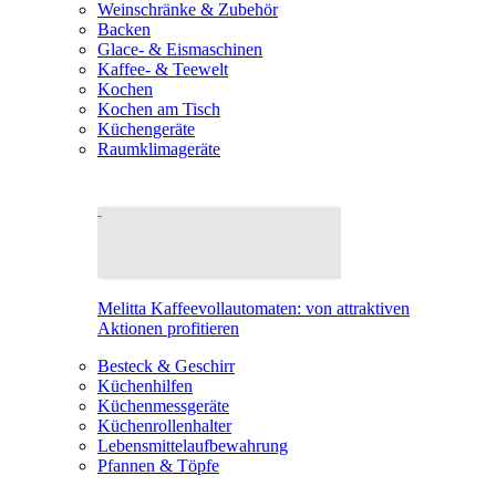
Weinschränke & Zubehör
Backen
Glace- & Eismaschinen
Kaffee- & Teewelt
Kochen
Kochen am Tisch
Küchengeräte
Raumklimageräte
Melitta Kaffeevollautomaten: von attraktiven
Aktionen profitieren
Besteck & Geschirr
Küchenhilfen
Küchenmessgeräte
Küchenrollenhalter
Lebensmittelaufbewahrung
Pfannen & Töpfe