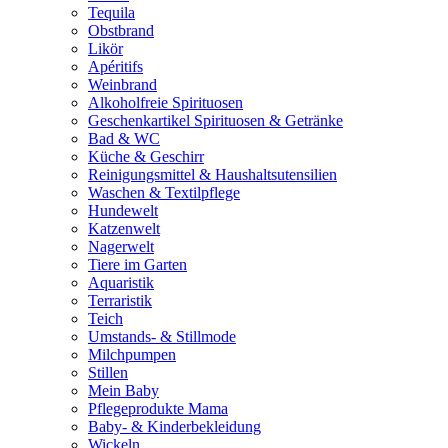
Tequila
Obstbrand
Likör
Apéritifs
Weinbrand
Alkoholfreie Spirituosen
Geschenkartikel Spirituosen & Getränke
Bad & WC
Küche & Geschirr
Reinigungsmittel & Haushaltsutensilien
Waschen & Textilpflege
Hundewelt
Katzenwelt
Nagerwelt
Tiere im Garten
Aquaristik
Terraristik
Teich
Umstands- & Stillmode
Milchpumpen
Stillen
Mein Baby
Pflegeprodukte Mama
Baby- & Kinderbekleidung
Wickeln