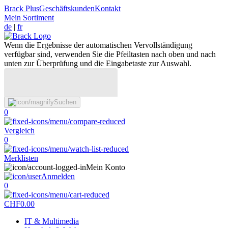
Brack Plus
Geschäftskunden
Kontakt
Mein Sortiment
de
|
fr
Wenn die Ergebnisse der automatischen Vervollständigung
verfügbar sind, verwenden Sie die Pfeiltasten nach oben und nach
unten zur Überprüfung und die Eingabetaste zur Auswahl.
Suchen
0
Vergleich
0
Merklisten
Mein Konto
Anmelden
0
CHF
0.00
IT & Multimedia