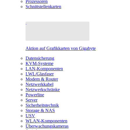
Prozessoren
Schnittstellenkarten
Aktion auf Grafikkarten von Gigabyte
Datensicherung
KVM-Systeme
LAN-Komponenten
LWL/Glasfaser
Modem & Router
Netzwerkkabel
Netzwerkschränke
Powerline
Server
Sicherheitstechnik
Storage & NAS
USV
WLAN-Komponenten
Überwachungskameras