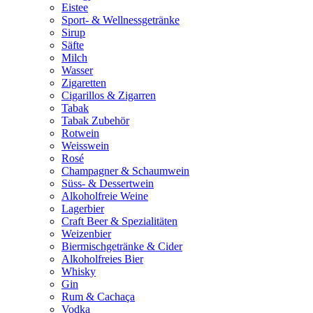
Eistee
Sport- & Wellnessgetränke
Sirup
Säfte
Milch
Wasser
Zigaretten
Cigarillos & Zigarren
Tabak
Tabak Zubehör
Rotwein
Weisswein
Rosé
Champagner & Schaumwein
Süss- & Dessertwein
Alkoholfreie Weine
Lagerbier
Craft Beer & Spezialitäten
Weizenbier
Biermischgetränke & Cider
Alkoholfreies Bier
Whisky
Gin
Rum & Cachaça
Vodka