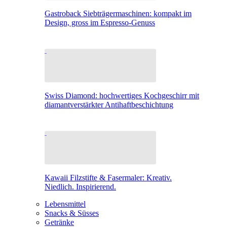
Gastroback Siebträgermaschinen: kompakt im
Design, gross im Espresso-Genuss
Swiss Diamond: hochwertiges Kochgeschirr mit
diamantverstärkter Antihaftbeschichtung
Kawaii Filzstifte & Fasermaler: Kreativ.
Niedlich. Inspirierend.
Lebensmittel
Snacks & Süsses
Getränke