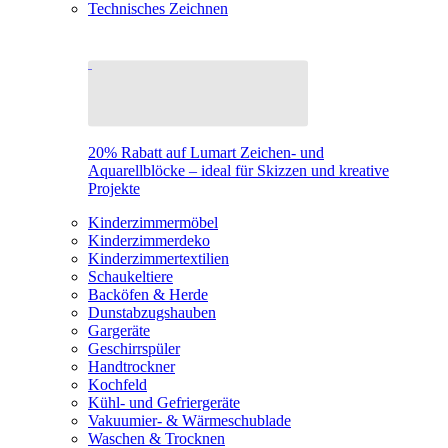
Technisches Zeichnen
20% Rabatt auf Lumart Zeichen- und
Aquarellblöcke – ideal für Skizzen und kreative
Projekte
Kinderzimmermöbel
Kinderzimmerdeko
Kinderzimmertextilien
Schaukeltiere
Backöfen & Herde
Dunstabzugshauben
Gargeräte
Geschirrspüler
Handtrockner
Kochfeld
Kühl- und Gefriergeräte
Vakuumier- & Wärmeschublade
Waschen & Trocknen