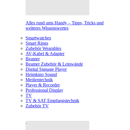
Alles rund ums Handy – Tipps, Tricks und
weiteres Wissenswertes
Smartwatches
Smart Rings
Zubehör Wearables
AV-Kabel & Adapter
Beamer
Beamer Zubehör & Leinwände
Digital Signage Player
Heimkino Sound
Medientechnik
Player & Recorder
Professional Display
TV
TV & SAT Empfangstechnik
Zubehör TV