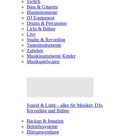
Switch
Bass & Gitarren
Blasinstrumente
DJ Equipment
Drums & Percussion
Licht & Bühne
Live
Studio & Recording
Tasteninstrumente
Zubehör
Musikinstrumente Kinder
Musikspielwaren
Sound & Light – alles für Musiker, DJs,
Recording und Bühne
Backup & Imaging
Betriebssysteme
Büroanwendung