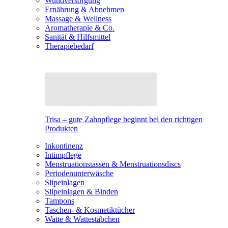
Wundversorgung
Ernährung & Abnehmen
Massage & Wellness
Aromatherapie & Co.
Sanität & Hilfsmittel
Therapiebedarf
Trisa – gute Zahnpflege beginnt bei den richtigen
Produkten
Inkontinenz
Intimpflege
Menstruationstassen & Menstruationsdiscs
Periodenunterwäsche
Slipeinlagen
Slipeinlagen & Binden
Tampons
Taschen- & Kosmetiktücher
Watte & Wattestäbchen