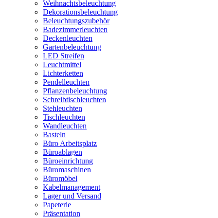
Weihnachtsbeleuchtung
Dekorationsbeleuchtung
Beleuchtungszubehör
Badezimmerleuchten
Deckenleuchten
Gartenbeleuchtung
LED Streifen
Leuchtmittel
Lichterketten
Pendelleuchten
Pflanzenbeleuchtung
Schreibtischleuchten
Stehleuchten
Tischleuchten
Wandleuchten
Basteln
Büro Arbeitsplatz
Büroablagen
Büroeinrichtung
Büromaschinen
Büromöbel
Kabelmanagement
Lager und Versand
Papeterie
Präsentation