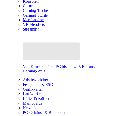
Konsolen
Games
Gaming-Tische
Gaming-Stühle
Merchandise
VR-Headsets
Streaming
Von Konsolen über PC bis hin zu VR – unsere
Gaming-Welt
Arbeitsspeicher
Festplatten & SSD
Grafikkarten
Laufwerke
Lüfter & Kühler
Mainboards
Netzteile
PC-Gehäuse & Barebones