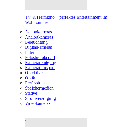
TV & Heimkino – perfektes Entertainment im
Wohnzimmer
Actionkameras
Analogkameras
Beleuchtung
Digitalkameras
Filter
Fotostudiobedarf
Kamerareinigung
Kameratransport
Objektive
Optik
Professional
Speichermedien
Stative
Stromversorgung
Videokameras