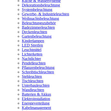
Küche & Wassersysteme
Dekorationsbeleuchtung
Systembeleuchtung
Gewerbe- & Industrieleuchten
Weihnachtsbeleuchtung
Beleuchtungszubehör
Badezimmerleuchten
Deckenleuchten
Gartenbeleuchtung
Kinderlampen
LED Streifen
Leuchtmittel
Lichterketten
Nachtlichter
Pendelleuchten
Pflanzenbeleuchtung
Schreibtischleuchten
Stehleuchten
Tischleuchten
Unterbauleuchten
Wandleuchten
Batterien & Akkus
Elektroinstallation
Energieverteilung
Kabelmanagement