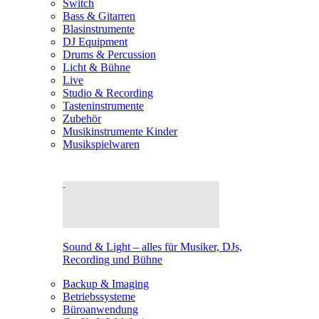
Switch
Bass & Gitarren
Blasinstrumente
DJ Equipment
Drums & Percussion
Licht & Bühne
Live
Studio & Recording
Tasteninstrumente
Zubehör
Musikinstrumente Kinder
Musikspielwaren
Sound & Light – alles für Musiker, DJs,
Recording und Bühne
Backup & Imaging
Betriebssysteme
Büroanwendung