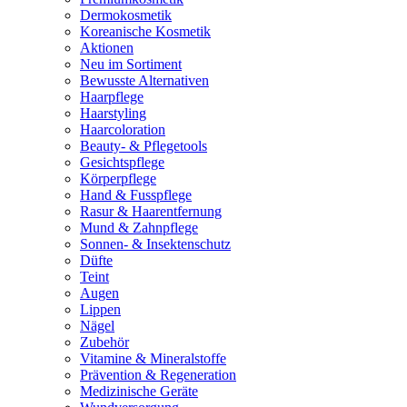
Dermokosmetik
Koreanische Kosmetik
Aktionen
Neu im Sortiment
Bewusste Alternativen
Haarpflege
Haarstyling
Haarcoloration
Beauty- & Pflegetools
Gesichtspflege
Körperpflege
Hand & Fusspflege
Rasur & Haarentfernung
Mund & Zahnpflege
Sonnen- & Insektenschutz
Düfte
Teint
Augen
Lippen
Nägel
Zubehör
Vitamine & Mineralstoffe
Prävention & Regeneration
Medizinische Geräte