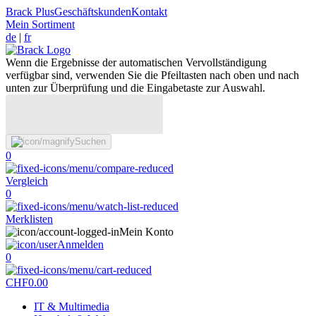
Brack Plus
Geschäftskunden
Kontakt
Mein Sortiment
de
|
fr
Wenn die Ergebnisse der automatischen Vervollständigung
verfügbar sind, verwenden Sie die Pfeiltasten nach oben und nach
unten zur Überprüfung und die Eingabetaste zur Auswahl.
Suchen
0
Vergleich
0
Merklisten
Mein Konto
Anmelden
0
CHF
0.00
IT & Multimedia