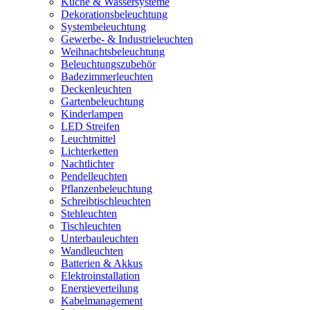
Küche & Wassersysteme
Dekorationsbeleuchtung
Systembeleuchtung
Gewerbe- & Industrieleuchten
Weihnachtsbeleuchtung
Beleuchtungszubehör
Badezimmerleuchten
Deckenleuchten
Gartenbeleuchtung
Kinderlampen
LED Streifen
Leuchtmittel
Lichterketten
Nachtlichter
Pendelleuchten
Pflanzenbeleuchtung
Schreibtischleuchten
Stehleuchten
Tischleuchten
Unterbauleuchten
Wandleuchten
Batterien & Akkus
Elektroinstallation
Energieverteilung
Kabelmanagement