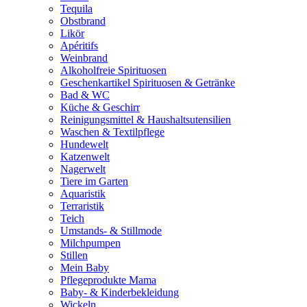
Tequila
Obstbrand
Likör
Apéritifs
Weinbrand
Alkoholfreie Spirituosen
Geschenkartikel Spirituosen & Getränke
Bad & WC
Küche & Geschirr
Reinigungsmittel & Haushaltsutensilien
Waschen & Textilpflege
Hundewelt
Katzenwelt
Nagerwelt
Tiere im Garten
Aquaristik
Terraristik
Teich
Umstands- & Stillmode
Milchpumpen
Stillen
Mein Baby
Pflegeprodukte Mama
Baby- & Kinderbekleidung
Wickeln