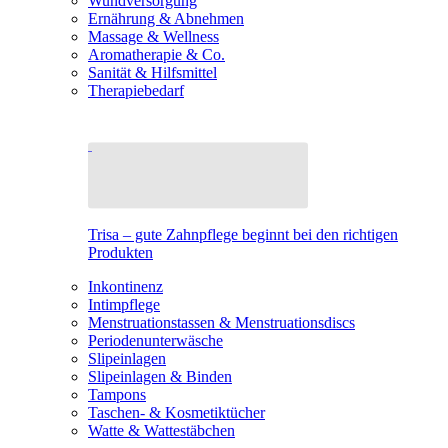
Wundversorgung
Ernährung & Abnehmen
Massage & Wellness
Aromatherapie & Co.
Sanität & Hilfsmittel
Therapiebedarf
Trisa – gute Zahnpflege beginnt bei den richtigen
Produkten
Inkontinenz
Intimpflege
Menstruationstassen & Menstruationsdiscs
Periodenunterwäsche
Slipeinlagen
Slipeinlagen & Binden
Tampons
Taschen- & Kosmetiktücher
Watte & Wattestäbchen