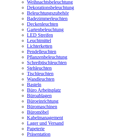
Weihnachtsbeleuchtung
Dekorationsbeleuchtung
Beleuchtungszubehör
Badezimmerleuchten
Deckenleuchten
Gartenbeleuchtung
LED Streifen
Leuchtmittel
Lichterketten
Pendelleuchten
Pflanzenbeleuchtung
Schreibtischleuchten
Stehleuchten
Tischleuchten
Wandleuchten
Basteln
Büro Arbeitsplatz
Büroablagen
Büroeinrichtung
Büromaschinen
Büromöbel
Kabelmanagement
Lager und Versand
Papeterie
Präsentation