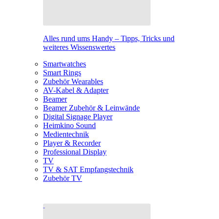
Alles rund ums Handy – Tipps, Tricks und
weiteres Wissenswertes
Smartwatches
Smart Rings
Zubehör Wearables
AV-Kabel & Adapter
Beamer
Beamer Zubehör & Leinwände
Digital Signage Player
Heimkino Sound
Medientechnik
Player & Recorder
Professional Display
TV
TV & SAT Empfangstechnik
Zubehör TV