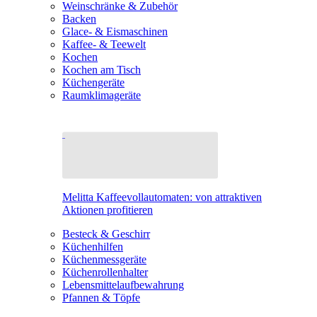
Weinschränke & Zubehör
Backen
Glace- & Eismaschinen
Kaffee- & Teewelt
Kochen
Kochen am Tisch
Küchengeräte
Raumklimageräte
Melitta Kaffeevollautomaten: von attraktiven
Aktionen profitieren
Besteck & Geschirr
Küchenhilfen
Küchenmessgeräte
Küchenrollenhalter
Lebensmittelaufbewahrung
Pfannen & Töpfe