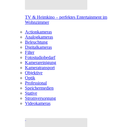
TV & Heimkino – perfektes Entertainment im
Wohnzimmer
Actionkameras
Analogkameras
Beleuchtung
Digitalkameras
Filter
Fotostudiobedarf
Kamerareinigung
Kameratransport
Objektive
Optik
Professional
Speichermedien
Stative
Stromversorgung
Videokameras