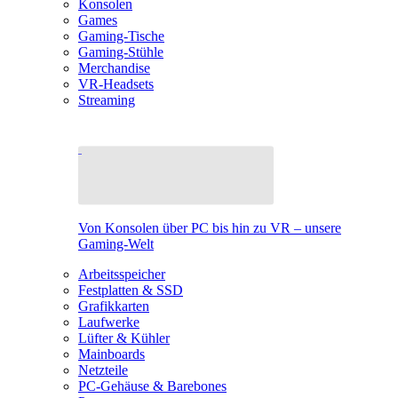
Konsolen
Games
Gaming-Tische
Gaming-Stühle
Merchandise
VR-Headsets
Streaming
Von Konsolen über PC bis hin zu VR – unsere
Gaming-Welt
Arbeitsspeicher
Festplatten & SSD
Grafikkarten
Laufwerke
Lüfter & Kühler
Mainboards
Netzteile
PC-Gehäuse & Barebones