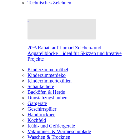
Technisches Zeichnen
20% Rabatt auf Lumart Zeichen- und
Aquarellblöcke – ideal für Skizzen und kreative
Projekte
Kinderzimmermöbel
Kinderzimmerdeko
Kinderzimmertextilien
Schaukeltiere
Backöfen & Herde
Dunstabzugshauben
Gargeräte
Geschirrspüler
Handtrockner
Kochfeld
Kühl- und Gefriergeräte
Vakuumier- & Wärmeschublade
Waschen & Trocknen