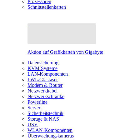
Prozessoren
Schnittstellenkarten
Aktion auf Grafikkarten von Gigabyte
Datensicherung
KVM-Systeme
LAN-Komponenten
LWL/Glasfaser
Modem & Router
Netzwerkkabel
Netzwerkschränke
Powerline
Server
Sicherheitstechnik
Storage & NAS
USV
WLAN-Komponenten
Überwachungskameras