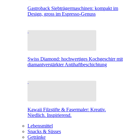
Gastroback Siebträgermaschinen: kompakt im
Design, gross im Espresso-Genuss
Swiss Diamond: hochwertiges Kochgeschirr mit
diamantverstärkter Antihaftbeschichtung
Kawaii Filzstifte & Fasermaler: Kreativ.
Niedlich. Inspirierend.
Lebensmittel
Snacks & Süsses
Getränke