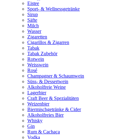
Eistee
Sport- & Wellnessgetränke
Sirup
Säfte
Milch
Wasser
Zigaretten
Cigarillos & Zigarren
Tabak
Tabak Zubehör
Rotwein
Weisswein
Rosé
Champagner & Schaumwein
Süss- & Dessertwein
Alkoholfreie Weine
Lagerbier
Craft Beer & Spezialitäten
Weizenbier
Biermischgetränke & Cider
Alkoholfreies Bier
Whisky
Gin
Rum & Cachaça
Vodka