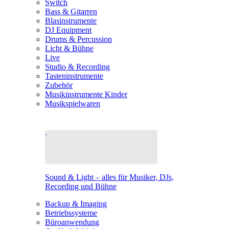
Switch
Bass & Gitarren
Blasinstrumente
DJ Equipment
Drums & Percussion
Licht & Bühne
Live
Studio & Recording
Tasteninstrumente
Zubehör
Musikinstrumente Kinder
Musikspielwaren
Sound & Light – alles für Musiker, DJs,
Recording und Bühne
Backup & Imaging
Betriebssysteme
Büroanwendung