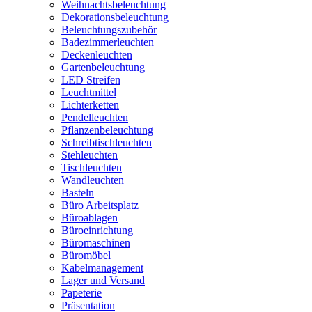
Weihnachtsbeleuchtung
Dekorationsbeleuchtung
Beleuchtungszubehör
Badezimmerleuchten
Deckenleuchten
Gartenbeleuchtung
LED Streifen
Leuchtmittel
Lichterketten
Pendelleuchten
Pflanzenbeleuchtung
Schreibtischleuchten
Stehleuchten
Tischleuchten
Wandleuchten
Basteln
Büro Arbeitsplatz
Büroablagen
Büroeinrichtung
Büromaschinen
Büromöbel
Kabelmanagement
Lager und Versand
Papeterie
Präsentation