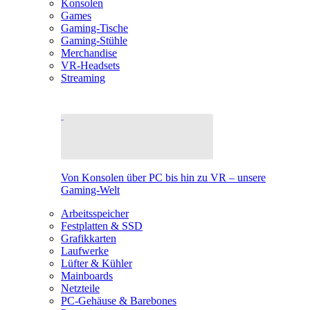
Konsolen
Games
Gaming-Tische
Gaming-Stühle
Merchandise
VR-Headsets
Streaming
Von Konsolen über PC bis hin zu VR – unsere
Gaming-Welt
Arbeitsspeicher
Festplatten & SSD
Grafikkarten
Laufwerke
Lüfter & Kühler
Mainboards
Netzteile
PC-Gehäuse & Barebones