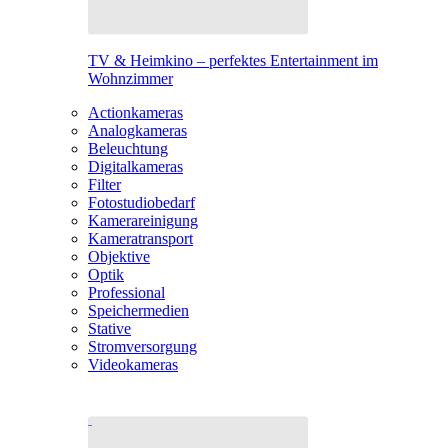
TV & Heimkino – perfektes Entertainment im
Wohnzimmer
Actionkameras
Analogkameras
Beleuchtung
Digitalkameras
Filter
Fotostudiobedarf
Kamerareinigung
Kameratransport
Objektive
Optik
Professional
Speichermedien
Stative
Stromversorgung
Videokameras