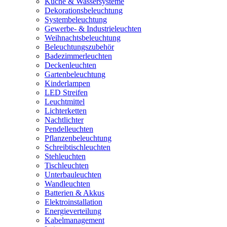
Küche & Wassersysteme
Dekorationsbeleuchtung
Systembeleuchtung
Gewerbe- & Industrieleuchten
Weihnachtsbeleuchtung
Beleuchtungszubehör
Badezimmerleuchten
Deckenleuchten
Gartenbeleuchtung
Kinderlampen
LED Streifen
Leuchtmittel
Lichterketten
Nachtlichter
Pendelleuchten
Pflanzenbeleuchtung
Schreibtischleuchten
Stehleuchten
Tischleuchten
Unterbauleuchten
Wandleuchten
Batterien & Akkus
Elektroinstallation
Energieverteilung
Kabelmanagement