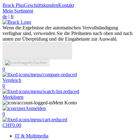
Brack Plus
Geschäftskunden
Kontakt
Mein Sortiment
de
|
fr
Wenn die Ergebnisse der automatischen Vervollständigung
verfügbar sind, verwenden Sie die Pfeiltasten nach oben und nach
unten zur Überprüfung und die Eingabetaste zur Auswahl.
Suchen
0
Vergleich
0
Merklisten
Mein Konto
Anmelden
0
CHF
0.00
IT & Multimedia