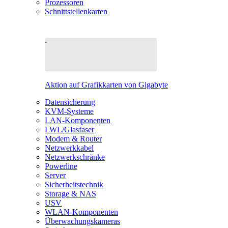
Prozessoren
Schnittstellenkarten
Aktion auf Grafikkarten von Gigabyte
Datensicherung
KVM-Systeme
LAN-Komponenten
LWL/Glasfaser
Modem & Router
Netzwerkkabel
Netzwerkschränke
Powerline
Server
Sicherheitstechnik
Storage & NAS
USV
WLAN-Komponenten
Überwachungskameras