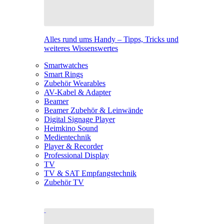
Alles rund ums Handy – Tipps, Tricks und
weiteres Wissenswertes
Smartwatches
Smart Rings
Zubehör Wearables
AV-Kabel & Adapter
Beamer
Beamer Zubehör & Leinwände
Digital Signage Player
Heimkino Sound
Medientechnik
Player & Recorder
Professional Display
TV
TV & SAT Empfangstechnik
Zubehör TV