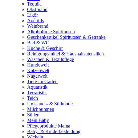
Tequila
Obstbrand
Likör
Apéritifs
Weinbrand
Alkoholfreie Spirituosen
Geschenkartikel Spirituosen & Getränke
Bad & WC
Küche & Geschirr
Reinigungsmittel & Haushaltsutensilien
Waschen & Textilpflege
Hundewelt
Katzenwelt
Nagerwelt
Tiere im Garten
Aquaristik
Terraristik
Teich
Umstands- & Stillmode
Milchpumpen
Stillen
Mein Baby
Pflegeprodukte Mama
Baby- & Kinderbekleidung
Wickeln