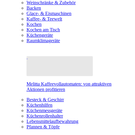
Weinschränke & Zubehör
Backen
Glace- & Eismaschinen
Kaffee- & Teewelt
Kochen
Kochen am Tisch
Küchengeräte
Raumklimageräte
Melitta Kaffeevollautomaten: von attraktiven
Aktionen profitieren
Besteck & Geschirr
Küchenhilfen
Küchenmessgeräte
Küchenrollenhalter
Lebensmittelaufbewahrung
Pfannen & Töpfe