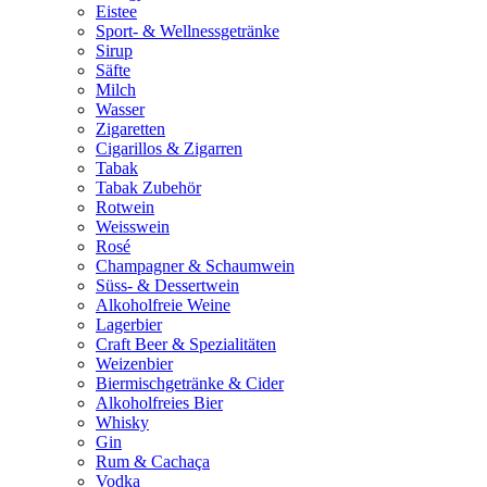
Eistee
Sport- & Wellnessgetränke
Sirup
Säfte
Milch
Wasser
Zigaretten
Cigarillos & Zigarren
Tabak
Tabak Zubehör
Rotwein
Weisswein
Rosé
Champagner & Schaumwein
Süss- & Dessertwein
Alkoholfreie Weine
Lagerbier
Craft Beer & Spezialitäten
Weizenbier
Biermischgetränke & Cider
Alkoholfreies Bier
Whisky
Gin
Rum & Cachaça
Vodka