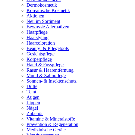
Dermokosmetik
Koreanische Kosmetik
Aktionen
Neu im Sortiment
Bewusste Alternativen
Haarpflege
Haarstyling
Haarcoloration
Beauty- & Pflegetools
Gesichtspflege
Körperpflege
Hand & Fusspflege
Rasur & Haarentfernung
Mund & Zahnpflege
Sonnen- & Insektenschutz
Düfte
Teint
Augen
Lippen
Nägel
Zubehör
Vitamine & Mineralstoffe
Prävention & Regeneration
Medizinische Geräte