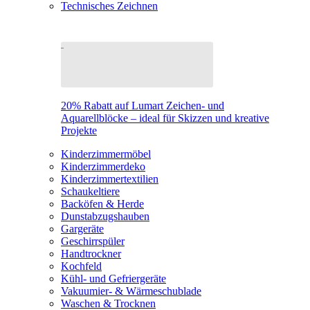
Technisches Zeichnen
20% Rabatt auf Lumart Zeichen- und
Aquarellblöcke – ideal für Skizzen und kreative
Projekte
Kinderzimmermöbel
Kinderzimmerdeko
Kinderzimmertextilien
Schaukeltiere
Backöfen & Herde
Dunstabzugshauben
Gargeräte
Geschirrspüler
Handtrockner
Kochfeld
Kühl- und Gefriergeräte
Vakuumier- & Wärmeschublade
Waschen & Trocknen