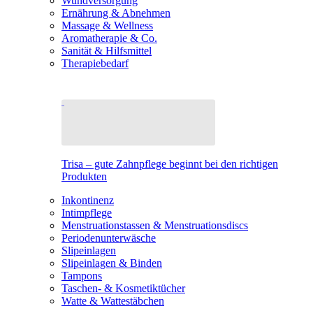
Wundversorgung
Ernährung & Abnehmen
Massage & Wellness
Aromatherapie & Co.
Sanität & Hilfsmittel
Therapiebedarf
Trisa – gute Zahnpflege beginnt bei den richtigen
Produkten
Inkontinenz
Intimpflege
Menstruationstassen & Menstruationsdiscs
Periodenunterwäsche
Slipeinlagen
Slipeinlagen & Binden
Tampons
Taschen- & Kosmetiktücher
Watte & Wattestäbchen