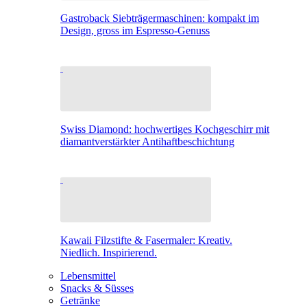
Gastroback Siebträgermaschinen: kompakt im
Design, gross im Espresso-Genuss
Swiss Diamond: hochwertiges Kochgeschirr mit
diamantverstärkter Antihaftbeschichtung
Kawaii Filzstifte & Fasermaler: Kreativ.
Niedlich. Inspirierend.
Lebensmittel
Snacks & Süsses
Getränke