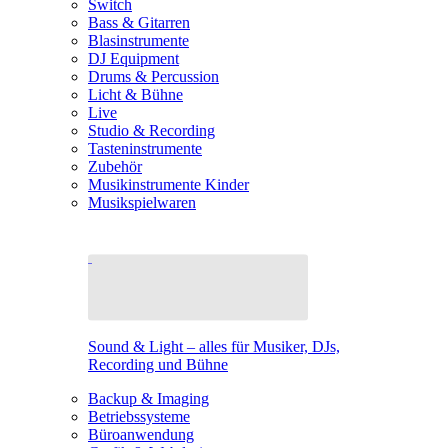
Switch
Bass & Gitarren
Blasinstrumente
DJ Equipment
Drums & Percussion
Licht & Bühne
Live
Studio & Recording
Tasteninstrumente
Zubehör
Musikinstrumente Kinder
Musikspielwaren
Sound & Light – alles für Musiker, DJs,
Recording und Bühne
Backup & Imaging
Betriebssysteme
Büroanwendung