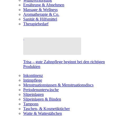
Wundversorgung
Ernährung & Abnehmen
Massage & Wellness
Aromatherapie & Co.
Sanität & Hilfsmittel
Therapiebedarf
Trisa – gute Zahnpflege beginnt bei den richtigen
Produkten
Inkontinenz
Intimpflege
Menstruationstassen & Menstruationsdiscs
Periodenunterwäsche
Slipeinlagen
Slipeinlagen & Binden
Tampons
Taschen- & Kosmetiktücher
Watte & Wattestäbchen