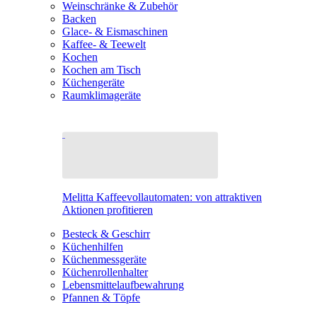
Weinschränke & Zubehör
Backen
Glace- & Eismaschinen
Kaffee- & Teewelt
Kochen
Kochen am Tisch
Küchengeräte
Raumklimageräte
Melitta Kaffeevollautomaten: von attraktiven
Aktionen profitieren
Besteck & Geschirr
Küchenhilfen
Küchenmessgeräte
Küchenrollenhalter
Lebensmittelaufbewahrung
Pfannen & Töpfe