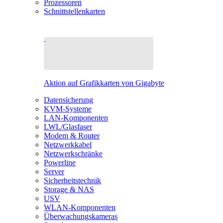
Prozessoren
Schnittstellenkarten
Aktion auf Grafikkarten von Gigabyte
Datensicherung
KVM-Systeme
LAN-Komponenten
LWL/Glasfaser
Modem & Router
Netzwerkkabel
Netzwerkschränke
Powerline
Server
Sicherheitstechnik
Storage & NAS
USV
WLAN-Komponenten
Überwachungskameras