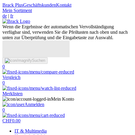
Brack Plus
Geschäftskunden
Kontakt
Mein Sortiment
de
|
fr
Wenn die Ergebnisse der automatischen Vervollständigung
verfügbar sind, verwenden Sie die Pfeiltasten nach oben und nach
unten zur Überprüfung und die Eingabetaste zur Auswahl.
Suchen
0
Vergleich
0
Merklisten
Mein Konto
Anmelden
0
CHF
0.00
IT & Multimedia