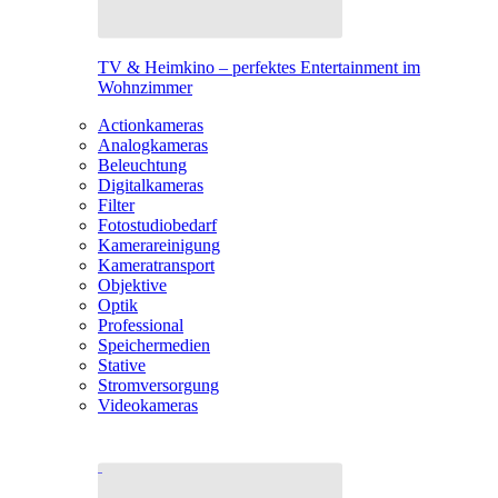
TV & Heimkino – perfektes Entertainment im
Wohnzimmer
Actionkameras
Analogkameras
Beleuchtung
Digitalkameras
Filter
Fotostudiobedarf
Kamerareinigung
Kameratransport
Objektive
Optik
Professional
Speichermedien
Stative
Stromversorgung
Videokameras