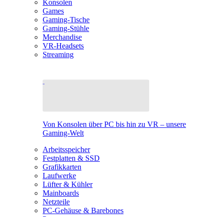
Konsolen
Games
Gaming-Tische
Gaming-Stühle
Merchandise
VR-Headsets
Streaming
Von Konsolen über PC bis hin zu VR – unsere
Gaming-Welt
Arbeitsspeicher
Festplatten & SSD
Grafikkarten
Laufwerke
Lüfter & Kühler
Mainboards
Netzteile
PC-Gehäuse & Barebones