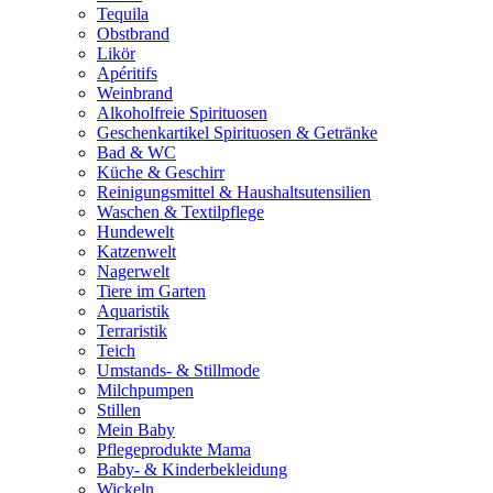
Tequila
Obstbrand
Likör
Apéritifs
Weinbrand
Alkoholfreie Spirituosen
Geschenkartikel Spirituosen & Getränke
Bad & WC
Küche & Geschirr
Reinigungsmittel & Haushaltsutensilien
Waschen & Textilpflege
Hundewelt
Katzenwelt
Nagerwelt
Tiere im Garten
Aquaristik
Terraristik
Teich
Umstands- & Stillmode
Milchpumpen
Stillen
Mein Baby
Pflegeprodukte Mama
Baby- & Kinderbekleidung
Wickeln