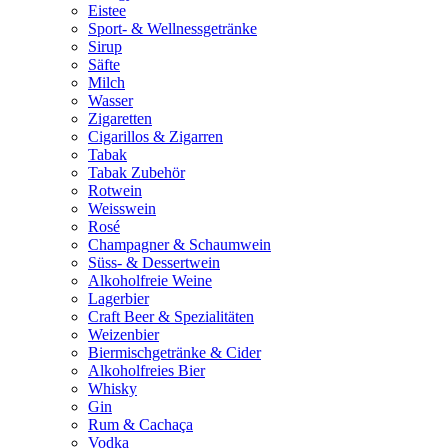
Eistee
Sport- & Wellnessgetränke
Sirup
Säfte
Milch
Wasser
Zigaretten
Cigarillos & Zigarren
Tabak
Tabak Zubehör
Rotwein
Weisswein
Rosé
Champagner & Schaumwein
Süss- & Dessertwein
Alkoholfreie Weine
Lagerbier
Craft Beer & Spezialitäten
Weizenbier
Biermischgetränke & Cider
Alkoholfreies Bier
Whisky
Gin
Rum & Cachaça
Vodka