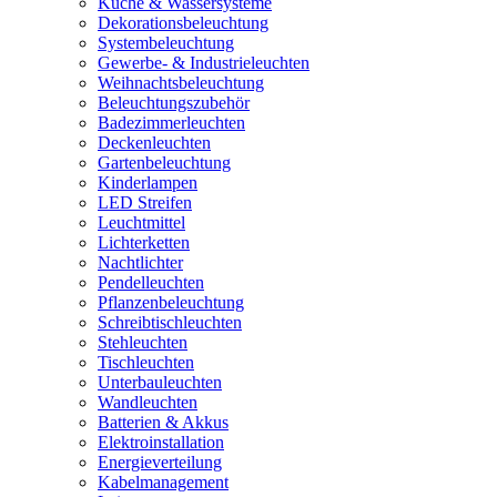
Küche & Wassersysteme
Dekorationsbeleuchtung
Systembeleuchtung
Gewerbe- & Industrieleuchten
Weihnachtsbeleuchtung
Beleuchtungszubehör
Badezimmerleuchten
Deckenleuchten
Gartenbeleuchtung
Kinderlampen
LED Streifen
Leuchtmittel
Lichterketten
Nachtlichter
Pendelleuchten
Pflanzenbeleuchtung
Schreibtischleuchten
Stehleuchten
Tischleuchten
Unterbauleuchten
Wandleuchten
Batterien & Akkus
Elektroinstallation
Energieverteilung
Kabelmanagement