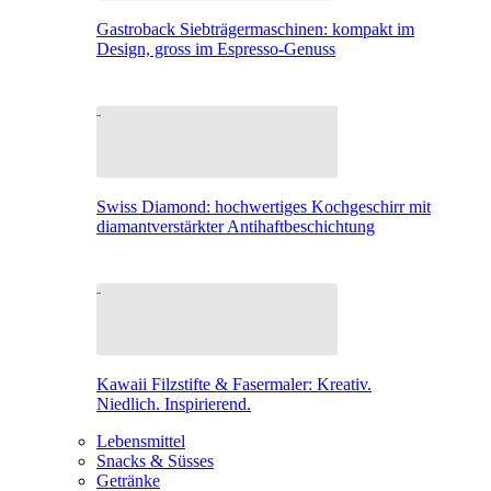
Gastroback Siebträgermaschinen: kompakt im
Design, gross im Espresso-Genuss
Swiss Diamond: hochwertiges Kochgeschirr mit
diamantverstärkter Antihaftbeschichtung
Kawaii Filzstifte & Fasermaler: Kreativ.
Niedlich. Inspirierend.
Lebensmittel
Snacks & Süsses
Getränke