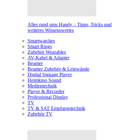
Alles rund ums Handy – Tipps, Tricks und
weiteres Wissenswertes
Smartwatches
Smart Rings
Zubehör Wearables
AV-Kabel & Adapter
Beamer
Beamer Zubehör & Leinwände
Digital Signage Player
Heimkino Sound
Medientechnik
Player & Recorder
Professional Display
TV
TV & SAT Empfangstechnik
Zubehör TV