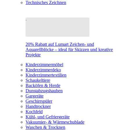
Technisches Zeichnen
20% Rabatt auf Lumart Zeichen- und
Aquarellblöcke – ideal für Skizzen und kreative
Projekte
Kinderzimmermöbel
Kinderzimmerdeko
Kinderzimmertextilien
Schaukeltiere
Backöfen & Herde
Dunstabzugshauben
Gargeräte
Geschirrspüler
Handtrockner
Kochfeld
Kühl- und Gefriergeräte
Vakuumier- & Wärmeschublade
Waschen & Trocknen