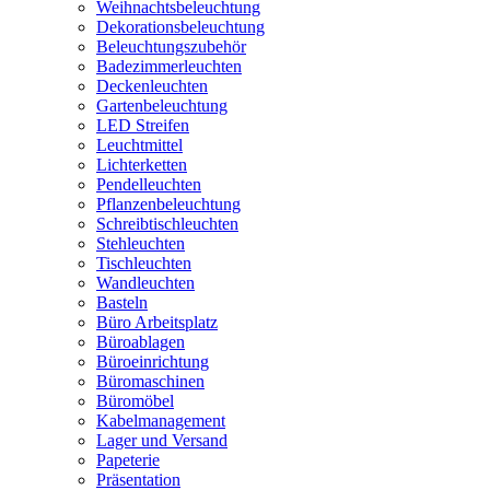
Weihnachtsbeleuchtung
Dekorationsbeleuchtung
Beleuchtungszubehör
Badezimmerleuchten
Deckenleuchten
Gartenbeleuchtung
LED Streifen
Leuchtmittel
Lichterketten
Pendelleuchten
Pflanzenbeleuchtung
Schreibtischleuchten
Stehleuchten
Tischleuchten
Wandleuchten
Basteln
Büro Arbeitsplatz
Büroablagen
Büroeinrichtung
Büromaschinen
Büromöbel
Kabelmanagement
Lager und Versand
Papeterie
Präsentation