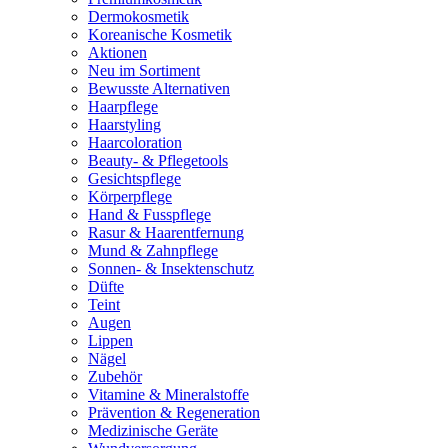
Dermokosmetik
Koreanische Kosmetik
Aktionen
Neu im Sortiment
Bewusste Alternativen
Haarpflege
Haarstyling
Haarcoloration
Beauty- & Pflegetools
Gesichtspflege
Körperpflege
Hand & Fusspflege
Rasur & Haarentfernung
Mund & Zahnpflege
Sonnen- & Insektenschutz
Düfte
Teint
Augen
Lippen
Nägel
Zubehör
Vitamine & Mineralstoffe
Prävention & Regeneration
Medizinische Geräte