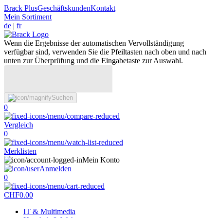
Brack Plus
Geschäftskunden
Kontakt
Mein Sortiment
de
|
fr
Wenn die Ergebnisse der automatischen Vervollständigung
verfügbar sind, verwenden Sie die Pfeiltasten nach oben und nach
unten zur Überprüfung und die Eingabetaste zur Auswahl.
Suchen
0
Vergleich
0
Merklisten
Mein Konto
Anmelden
0
CHF
0.00
IT & Multimedia