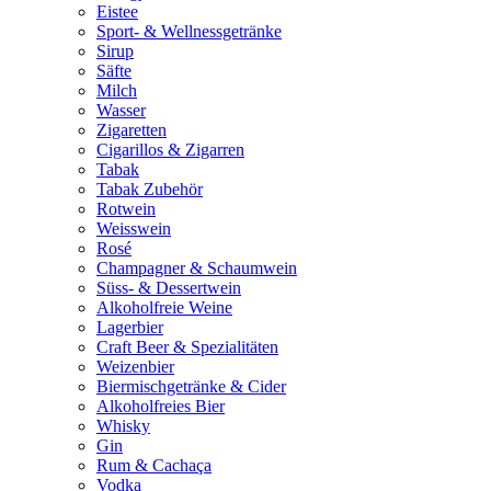
Eistee
Sport- & Wellnessgetränke
Sirup
Säfte
Milch
Wasser
Zigaretten
Cigarillos & Zigarren
Tabak
Tabak Zubehör
Rotwein
Weisswein
Rosé
Champagner & Schaumwein
Süss- & Dessertwein
Alkoholfreie Weine
Lagerbier
Craft Beer & Spezialitäten
Weizenbier
Biermischgetränke & Cider
Alkoholfreies Bier
Whisky
Gin
Rum & Cachaça
Vodka