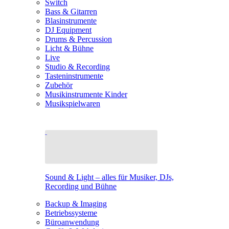
Switch
Bass & Gitarren
Blasinstrumente
DJ Equipment
Drums & Percussion
Licht & Bühne
Live
Studio & Recording
Tasteninstrumente
Zubehör
Musikinstrumente Kinder
Musikspielwaren
Sound & Light – alles für Musiker, DJs,
Recording und Bühne
Backup & Imaging
Betriebssysteme
Büroanwendung