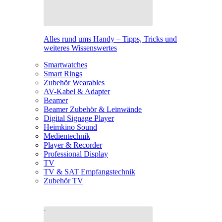
Alles rund ums Handy – Tipps, Tricks und
weiteres Wissenswertes
Smartwatches
Smart Rings
Zubehör Wearables
AV-Kabel & Adapter
Beamer
Beamer Zubehör & Leinwände
Digital Signage Player
Heimkino Sound
Medientechnik
Player & Recorder
Professional Display
TV
TV & SAT Empfangstechnik
Zubehör TV