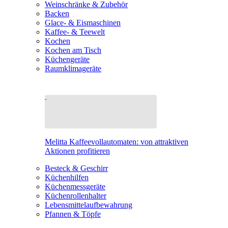
Weinschränke & Zubehör
Backen
Glace- & Eismaschinen
Kaffee- & Teewelt
Kochen
Kochen am Tisch
Küchengeräte
Raumklimageräte
Melitta Kaffeevollautomaten: von attraktiven
Aktionen profitieren
Besteck & Geschirr
Küchenhilfen
Küchenmessgeräte
Küchenrollenhalter
Lebensmittelaufbewahrung
Pfannen & Töpfe