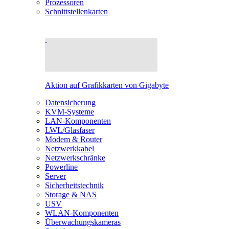
Prozessoren
Schnittstellenkarten
Aktion auf Grafikkarten von Gigabyte
Datensicherung
KVM-Systeme
LAN-Komponenten
LWL/Glasfaser
Modem & Router
Netzwerkkabel
Netzwerkschränke
Powerline
Server
Sicherheitstechnik
Storage & NAS
USV
WLAN-Komponenten
Überwachungskameras