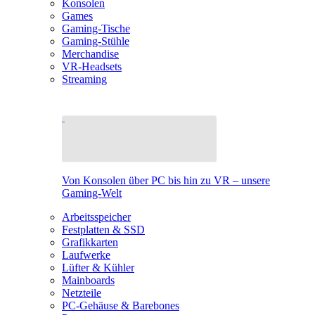
Konsolen
Games
Gaming-Tische
Gaming-Stühle
Merchandise
VR-Headsets
Streaming
Von Konsolen über PC bis hin zu VR – unsere
Gaming-Welt
Arbeitsspeicher
Festplatten & SSD
Grafikkarten
Laufwerke
Lüfter & Kühler
Mainboards
Netzteile
PC-Gehäuse & Barebones