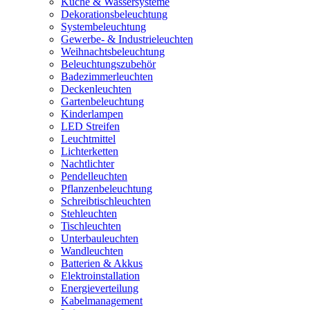
Küche & Wassersysteme
Dekorationsbeleuchtung
Systembeleuchtung
Gewerbe- & Industrieleuchten
Weihnachtsbeleuchtung
Beleuchtungszubehör
Badezimmerleuchten
Deckenleuchten
Gartenbeleuchtung
Kinderlampen
LED Streifen
Leuchtmittel
Lichterketten
Nachtlichter
Pendelleuchten
Pflanzenbeleuchtung
Schreibtischleuchten
Stehleuchten
Tischleuchten
Unterbauleuchten
Wandleuchten
Batterien & Akkus
Elektroinstallation
Energieverteilung
Kabelmanagement