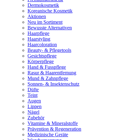
Dermokosmetik
Koreanische Kosmetik
Aktionen
Neu im Sortiment
Bewusste Alternativen
Haarpflege
Haarstyling
Haarcoloration
Beauty- & Pflegetools
Gesichtspflege
Körperpflege
Hand & Fusspflege
Rasur & Haarentfernung
Mund & Zahnpflege
Sonnen- & Insektenschutz
Düfte
Teint
Augen
Lippen
Nägel
Zubehör
Vitamine & Mineralstoffe
Prävention & Regeneration
Medizinische Geräte