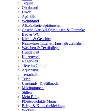
Tequila
Obstbrand
Likör
Apéritifs
Weinbrand
Alkoholfreie Spirituosen
Geschenkartikel Spirituosen & Getränke
Bad & WC
Küche & Geschirr
Reinigungsmittel & Haushaltsutensilien
Waschen & Textilpflege
Hundewelt
Katzenwelt
Nagerwelt
Tiere im Garten
Aquaristik
Terraristik
Teich
Umstands- & Stillmode
Milchpumpen
Stillen
Mein Baby
Pflegeprodukte Mama
Baby- & Kinderbekleidung
Wickeln