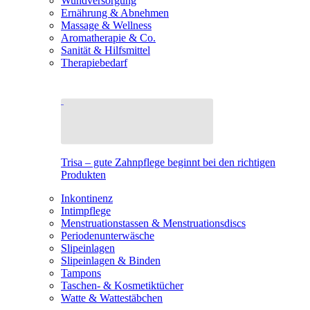
Wundversorgung
Ernährung & Abnehmen
Massage & Wellness
Aromatherapie & Co.
Sanität & Hilfsmittel
Therapiebedarf
Trisa – gute Zahnpflege beginnt bei den richtigen
Produkten
Inkontinenz
Intimpflege
Menstruationstassen & Menstruationsdiscs
Periodenunterwäsche
Slipeinlagen
Slipeinlagen & Binden
Tampons
Taschen- & Kosmetiktücher
Watte & Wattestäbchen