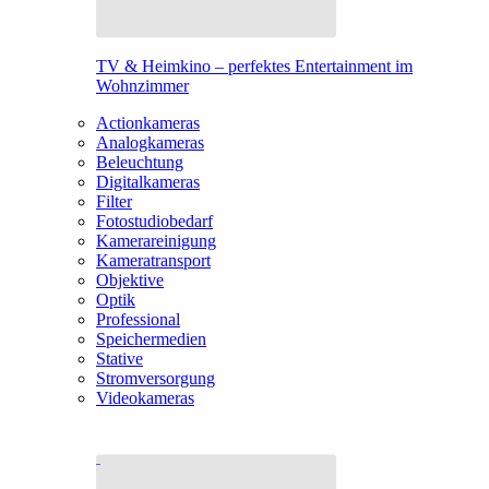
TV & Heimkino – perfektes Entertainment im
Wohnzimmer
Actionkameras
Analogkameras
Beleuchtung
Digitalkameras
Filter
Fotostudiobedarf
Kamerareinigung
Kameratransport
Objektive
Optik
Professional
Speichermedien
Stative
Stromversorgung
Videokameras