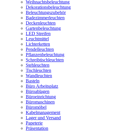
Weihnachtsbeleuchtung
Dekorationsbeleuchtung
Beleuchtungszubehör
Badezimmerleuchten
Deckenleuchten
Gartenbeleuchtung
LED Streifen
Leuchtmittel
Lichterketten
Pendelleuchten
Pflanzenbeleuchtung
Schreibtischleuchten
Stehleuchten
Tischleuchten
Wandleuchten
Basteln
Büro Arbeitsplatz
Büroablagen
Büroeinrichtung
Büromaschinen
Büromöbel
Kabelmanagement
Lager und Versand
Papeterie
Präsentation