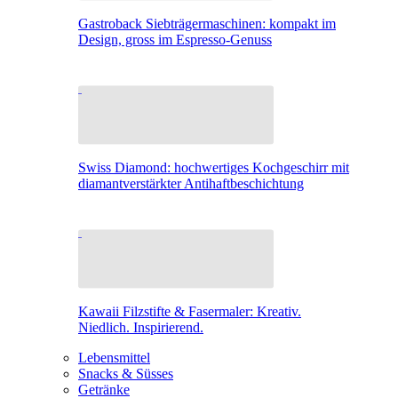
Gastroback Siebträgermaschinen: kompakt im
Design, gross im Espresso-Genuss
Swiss Diamond: hochwertiges Kochgeschirr mit
diamantverstärkter Antihaftbeschichtung
Kawaii Filzstifte & Fasermaler: Kreativ.
Niedlich. Inspirierend.
Lebensmittel
Snacks & Süsses
Getränke