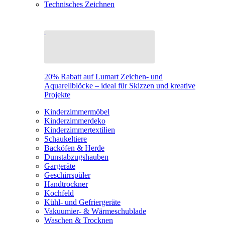
Technisches Zeichnen
20% Rabatt auf Lumart Zeichen- und
Aquarellblöcke – ideal für Skizzen und kreative
Projekte
Kinderzimmermöbel
Kinderzimmerdeko
Kinderzimmertextilien
Schaukeltiere
Backöfen & Herde
Dunstabzugshauben
Gargeräte
Geschirrspüler
Handtrockner
Kochfeld
Kühl- und Gefriergeräte
Vakuumier- & Wärmeschublade
Waschen & Trocknen