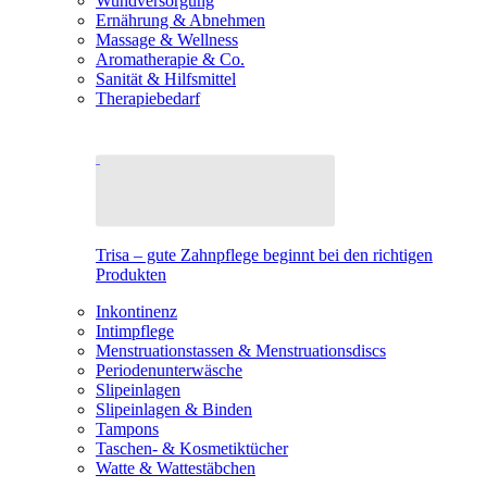
Wundversorgung
Ernährung & Abnehmen
Massage & Wellness
Aromatherapie & Co.
Sanität & Hilfsmittel
Therapiebedarf
Trisa – gute Zahnpflege beginnt bei den richtigen
Produkten
Inkontinenz
Intimpflege
Menstruationstassen & Menstruationsdiscs
Periodenunterwäsche
Slipeinlagen
Slipeinlagen & Binden
Tampons
Taschen- & Kosmetiktücher
Watte & Wattestäbchen