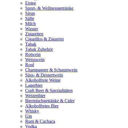
Eistee
Sport- & Wellnessgetränke
Sirup
Säfte
Milch
Wasser
Zigaretten
Cigarillos & Zigarren
Tabak
Tabak Zubehör
Rotwein
Weisswein
Rosé
Champagner & Schaumwein
Süss- & Dessertwein
Alkoholfreie Weine
Lagerbier
Craft Beer & Spezialitäten
Weizenbier
Biermischgetränke & Cider
Alkoholfreies Bier
Whisky
Gin
Rum & Cachaça
Vodka