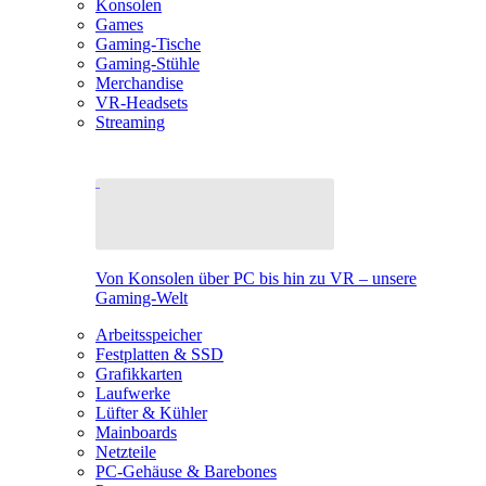
Konsolen
Games
Gaming-Tische
Gaming-Stühle
Merchandise
VR-Headsets
Streaming
Von Konsolen über PC bis hin zu VR – unsere
Gaming-Welt
Arbeitsspeicher
Festplatten & SSD
Grafikkarten
Laufwerke
Lüfter & Kühler
Mainboards
Netzteile
PC-Gehäuse & Barebones