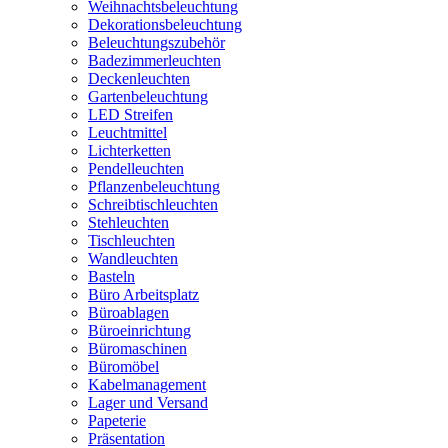
Weihnachtsbeleuchtung
Dekorationsbeleuchtung
Beleuchtungszubehör
Badezimmerleuchten
Deckenleuchten
Gartenbeleuchtung
LED Streifen
Leuchtmittel
Lichterketten
Pendelleuchten
Pflanzenbeleuchtung
Schreibtischleuchten
Stehleuchten
Tischleuchten
Wandleuchten
Basteln
Büro Arbeitsplatz
Büroablagen
Büroeinrichtung
Büromaschinen
Büromöbel
Kabelmanagement
Lager und Versand
Papeterie
Präsentation