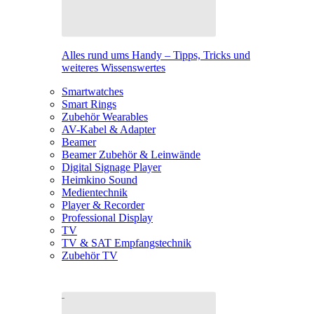
Alles rund ums Handy – Tipps, Tricks und
weiteres Wissenswertes
Smartwatches
Smart Rings
Zubehör Wearables
AV-Kabel & Adapter
Beamer
Beamer Zubehör & Leinwände
Digital Signage Player
Heimkino Sound
Medientechnik
Player & Recorder
Professional Display
TV
TV & SAT Empfangstechnik
Zubehör TV