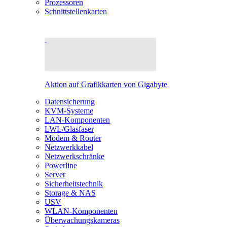
Prozessoren
Schnittstellenkarten
Aktion auf Grafikkarten von Gigabyte
Datensicherung
KVM-Systeme
LAN-Komponenten
LWL/Glasfaser
Modem & Router
Netzwerkkabel
Netzwerkschränke
Powerline
Server
Sicherheitstechnik
Storage & NAS
USV
WLAN-Komponenten
Überwachungskameras