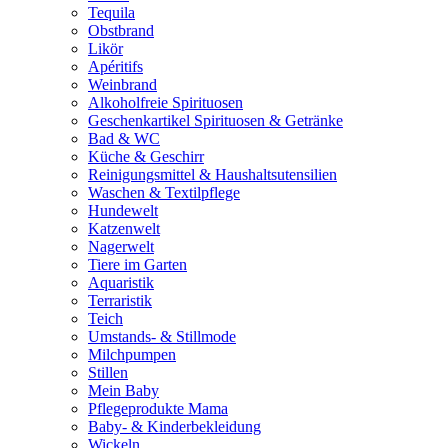
Tequila
Obstbrand
Likör
Apéritifs
Weinbrand
Alkoholfreie Spirituosen
Geschenkartikel Spirituosen & Getränke
Bad & WC
Küche & Geschirr
Reinigungsmittel & Haushaltsutensilien
Waschen & Textilpflege
Hundewelt
Katzenwelt
Nagerwelt
Tiere im Garten
Aquaristik
Terraristik
Teich
Umstands- & Stillmode
Milchpumpen
Stillen
Mein Baby
Pflegeprodukte Mama
Baby- & Kinderbekleidung
Wickeln