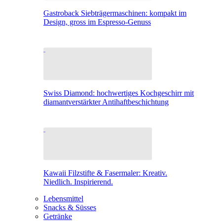
Gastroback Siebträgermaschinen: kompakt im
Design, gross im Espresso-Genuss
Swiss Diamond: hochwertiges Kochgeschirr mit
diamantverstärkter Antihaftbeschichtung
Kawaii Filzstifte & Fasermaler: Kreativ.
Niedlich. Inspirierend.
Lebensmittel
Snacks & Süsses
Getränke