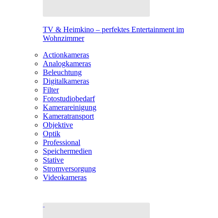
TV & Heimkino – perfektes Entertainment im
Wohnzimmer
Actionkameras
Analogkameras
Beleuchtung
Digitalkameras
Filter
Fotostudiobedarf
Kamerareinigung
Kameratransport
Objektive
Optik
Professional
Speichermedien
Stative
Stromversorgung
Videokameras