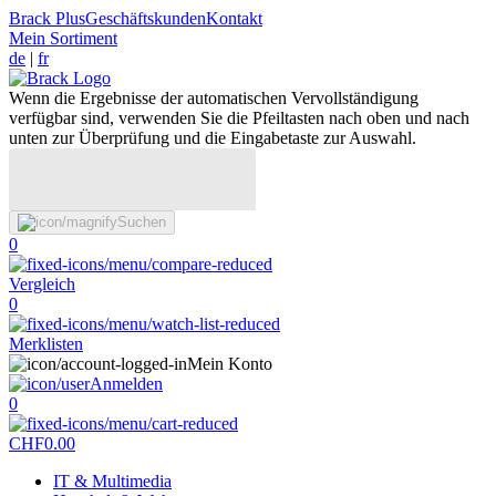
Brack Plus
Geschäftskunden
Kontakt
Mein Sortiment
de
|
fr
Wenn die Ergebnisse der automatischen Vervollständigung
verfügbar sind, verwenden Sie die Pfeiltasten nach oben und nach
unten zur Überprüfung und die Eingabetaste zur Auswahl.
Suchen
0
Vergleich
0
Merklisten
Mein Konto
Anmelden
0
CHF
0.00
IT & Multimedia