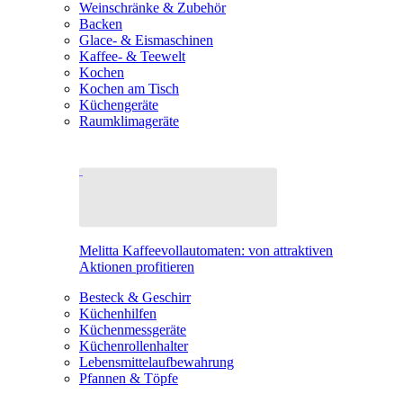
Weinschränke & Zubehör
Backen
Glace- & Eismaschinen
Kaffee- & Teewelt
Kochen
Kochen am Tisch
Küchengeräte
Raumklimageräte
Melitta Kaffeevollautomaten: von attraktiven
Aktionen profitieren
Besteck & Geschirr
Küchenhilfen
Küchenmessgeräte
Küchenrollenhalter
Lebensmittelaufbewahrung
Pfannen & Töpfe