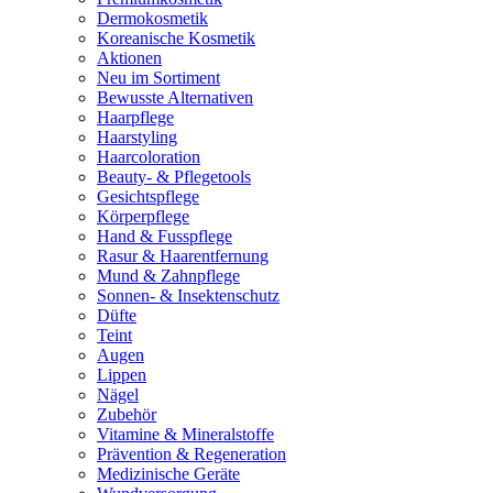
Dermokosmetik
Koreanische Kosmetik
Aktionen
Neu im Sortiment
Bewusste Alternativen
Haarpflege
Haarstyling
Haarcoloration
Beauty- & Pflegetools
Gesichtspflege
Körperpflege
Hand & Fusspflege
Rasur & Haarentfernung
Mund & Zahnpflege
Sonnen- & Insektenschutz
Düfte
Teint
Augen
Lippen
Nägel
Zubehör
Vitamine & Mineralstoffe
Prävention & Regeneration
Medizinische Geräte