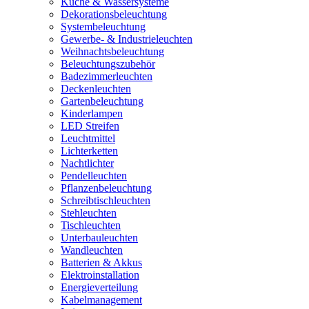
Küche & Wassersysteme
Dekorationsbeleuchtung
Systembeleuchtung
Gewerbe- & Industrieleuchten
Weihnachtsbeleuchtung
Beleuchtungszubehör
Badezimmerleuchten
Deckenleuchten
Gartenbeleuchtung
Kinderlampen
LED Streifen
Leuchtmittel
Lichterketten
Nachtlichter
Pendelleuchten
Pflanzenbeleuchtung
Schreibtischleuchten
Stehleuchten
Tischleuchten
Unterbauleuchten
Wandleuchten
Batterien & Akkus
Elektroinstallation
Energieverteilung
Kabelmanagement