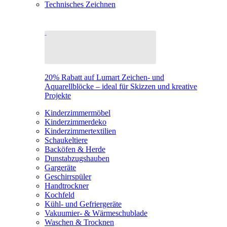
Technisches Zeichnen
20% Rabatt auf Lumart Zeichen- und
Aquarellblöcke – ideal für Skizzen und kreative
Projekte
Kinderzimmermöbel
Kinderzimmerdeko
Kinderzimmertextilien
Schaukeltiere
Backöfen & Herde
Dunstabzugshauben
Gargeräte
Geschirrspüler
Handtrockner
Kochfeld
Kühl- und Gefriergeräte
Vakuumier- & Wärmeschublade
Waschen & Trocknen