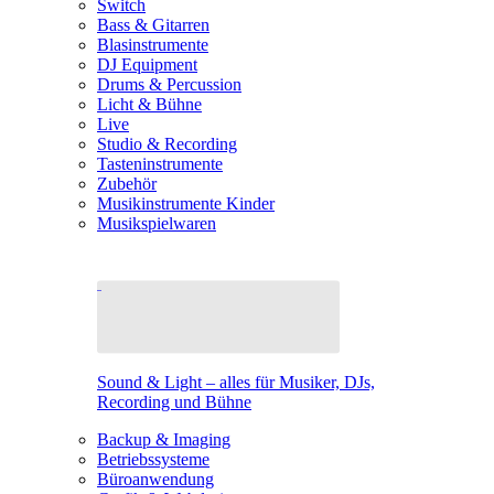
Switch
Bass & Gitarren
Blasinstrumente
DJ Equipment
Drums & Percussion
Licht & Bühne
Live
Studio & Recording
Tasteninstrumente
Zubehör
Musikinstrumente Kinder
Musikspielwaren
Sound & Light – alles für Musiker, DJs,
Recording und Bühne
Backup & Imaging
Betriebssysteme
Büroanwendung