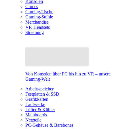
Konsolen
Games
Gaming-Tische
Gaming-Stühle
Merchandise
VR-Headsets
Streaming
Von Konsolen über PC bis hin zu VR – unsere
Gaming-Welt
Arbeitsspeicher
Festplatten & SSD
Grafikkarten
Laufwerke
Lüfter & Kühler
Mainboards
Netzteile
PC-Gehäuse & Barebones