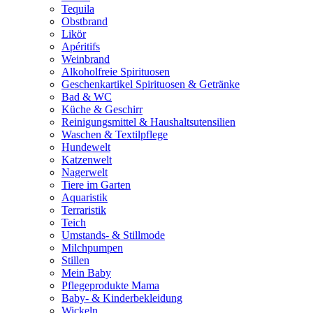
Tequila
Obstbrand
Likör
Apéritifs
Weinbrand
Alkoholfreie Spirituosen
Geschenkartikel Spirituosen & Getränke
Bad & WC
Küche & Geschirr
Reinigungsmittel & Haushaltsutensilien
Waschen & Textilpflege
Hundewelt
Katzenwelt
Nagerwelt
Tiere im Garten
Aquaristik
Terraristik
Teich
Umstands- & Stillmode
Milchpumpen
Stillen
Mein Baby
Pflegeprodukte Mama
Baby- & Kinderbekleidung
Wickeln