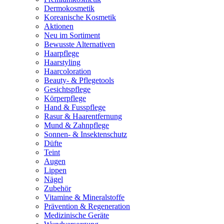
Dermokosmetik
Koreanische Kosmetik
Aktionen
Neu im Sortiment
Bewusste Alternativen
Haarpflege
Haarstyling
Haarcoloration
Beauty- & Pflegetools
Gesichtspflege
Körperpflege
Hand & Fusspflege
Rasur & Haarentfernung
Mund & Zahnpflege
Sonnen- & Insektenschutz
Düfte
Teint
Augen
Lippen
Nägel
Zubehör
Vitamine & Mineralstoffe
Prävention & Regeneration
Medizinische Geräte