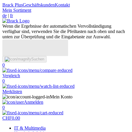
Brack Plus
Geschäftskunden
Kontakt
Mein Sortiment
de
|
fr
Wenn die Ergebnisse der automatischen Vervollständigung
verfügbar sind, verwenden Sie die Pfeiltasten nach oben und nach
unten zur Überprüfung und die Eingabetaste zur Auswahl.
Suchen
0
Vergleich
0
Merklisten
Mein Konto
Anmelden
0
CHF
0.00
IT & Multimedia