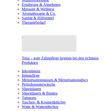
Wundversorgung
Ernährung & Abnehmen
Massage & Wellness
Aromatherapie & Co.
Sanität & Hilfsmittel
Therapiebedarf
Trisa – gute Zahnpflege beginnt bei den richtigen
Produkten
Inkontinenz
Intimpflege
Menstruationstassen & Menstruationsdiscs
Periodenunterwäsche
Slipeinlagen
Slipeinlagen & Binden
Tampons
Taschen- & Kosmetiktücher
Watte & Wattestäbchen