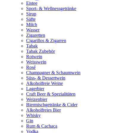
Eistee
Sport- & Wellnessgetränke
Sirup
Säfte
Milch
Wasser
Zigaretten
Cigarillos & Zigarren
Tabak
Tabak Zubehör
Rotwein
Weisswein
Rosé
Champagner & Schaumwein
Süss- & Dessertwein
Alkoholfreie Weine
Lagerbier
Craft Beer & Spezialitäten
Weizenbier
Biermischgetränke & Cider
Alkoholfreies Bier
Whisky
Gin
Rum & Cachaça
Vodka