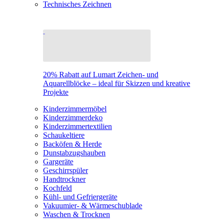
Technisches Zeichnen
20% Rabatt auf Lumart Zeichen- und
Aquarellblöcke – ideal für Skizzen und kreative
Projekte
Kinderzimmermöbel
Kinderzimmerdeko
Kinderzimmertextilien
Schaukeltiere
Backöfen & Herde
Dunstabzugshauben
Gargeräte
Geschirrspüler
Handtrockner
Kochfeld
Kühl- und Gefriergeräte
Vakuumier- & Wärmeschublade
Waschen & Trocknen