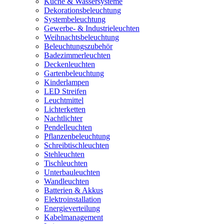
Küche & Wassersysteme
Dekorationsbeleuchtung
Systembeleuchtung
Gewerbe- & Industrieleuchten
Weihnachtsbeleuchtung
Beleuchtungszubehör
Badezimmerleuchten
Deckenleuchten
Gartenbeleuchtung
Kinderlampen
LED Streifen
Leuchtmittel
Lichterketten
Nachtlichter
Pendelleuchten
Pflanzenbeleuchtung
Schreibtischleuchten
Stehleuchten
Tischleuchten
Unterbauleuchten
Wandleuchten
Batterien & Akkus
Elektroinstallation
Energieverteilung
Kabelmanagement