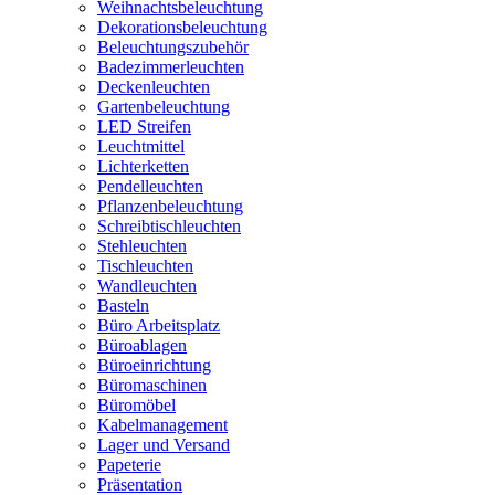
Weihnachtsbeleuchtung
Dekorationsbeleuchtung
Beleuchtungszubehör
Badezimmerleuchten
Deckenleuchten
Gartenbeleuchtung
LED Streifen
Leuchtmittel
Lichterketten
Pendelleuchten
Pflanzenbeleuchtung
Schreibtischleuchten
Stehleuchten
Tischleuchten
Wandleuchten
Basteln
Büro Arbeitsplatz
Büroablagen
Büroeinrichtung
Büromaschinen
Büromöbel
Kabelmanagement
Lager und Versand
Papeterie
Präsentation