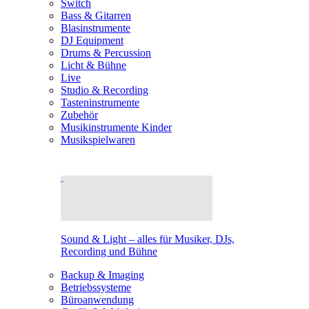
Switch
Bass & Gitarren
Blasinstrumente
DJ Equipment
Drums & Percussion
Licht & Bühne
Live
Studio & Recording
Tasteninstrumente
Zubehör
Musikinstrumente Kinder
Musikspielwaren
Sound & Light – alles für Musiker, DJs,
Recording und Bühne
Backup & Imaging
Betriebssysteme
Büroanwendung