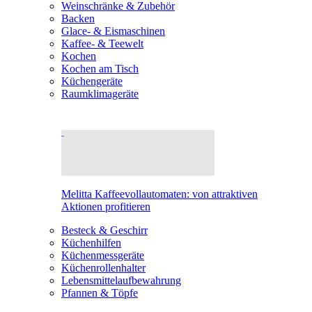
Weinschränke & Zubehör
Backen
Glace- & Eismaschinen
Kaffee- & Teewelt
Kochen
Kochen am Tisch
Küchengeräte
Raumklimageräte
Melitta Kaffeevollautomaten: von attraktiven
Aktionen profitieren
Besteck & Geschirr
Küchenhilfen
Küchenmessgeräte
Küchenrollenhalter
Lebensmittelaufbewahrung
Pfannen & Töpfe