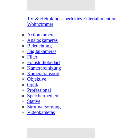
TV & Heimkino – perfektes Entertainment im
Wohnzimmer
Actionkameras
Analogkameras
Beleuchtung
Digitalkameras
Filter
Fotostudiobedarf
Kamerareinigung
Kameratransport
Objektive
Optik
Professional
Speichermedien
Stative
Stromversorgung
Videokameras