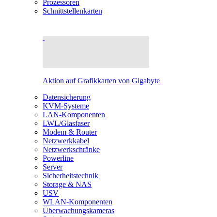
Prozessoren
Schnittstellenkarten
Aktion auf Grafikkarten von Gigabyte
Datensicherung
KVM-Systeme
LAN-Komponenten
LWL/Glasfaser
Modem & Router
Netzwerkkabel
Netzwerkschränke
Powerline
Server
Sicherheitstechnik
Storage & NAS
USV
WLAN-Komponenten
Überwachungskameras