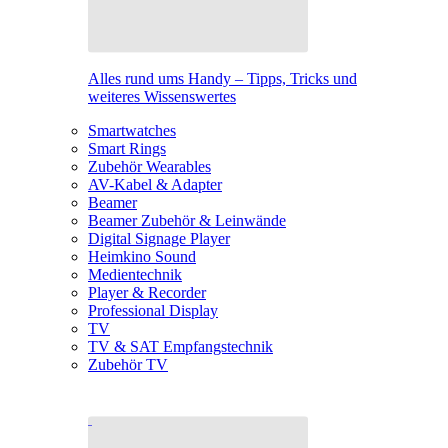
Alles rund ums Handy – Tipps, Tricks und
weiteres Wissenswertes
Smartwatches
Smart Rings
Zubehör Wearables
AV-Kabel & Adapter
Beamer
Beamer Zubehör & Leinwände
Digital Signage Player
Heimkino Sound
Medientechnik
Player & Recorder
Professional Display
TV
TV & SAT Empfangstechnik
Zubehör TV