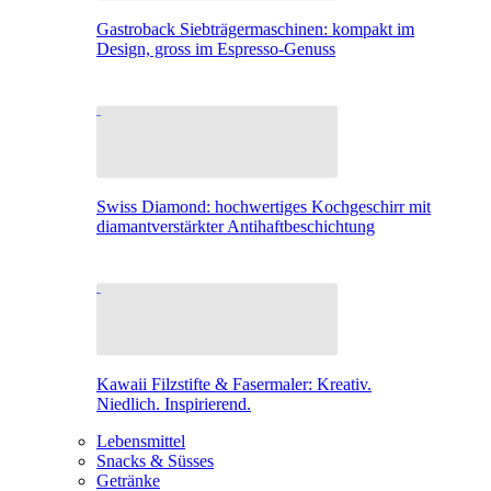
Gastroback Siebträgermaschinen: kompakt im
Design, gross im Espresso-Genuss
Swiss Diamond: hochwertiges Kochgeschirr mit
diamantverstärkter Antihaftbeschichtung
Kawaii Filzstifte & Fasermaler: Kreativ.
Niedlich. Inspirierend.
Lebensmittel
Snacks & Süsses
Getränke