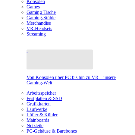
Konsolen
Games
Gaming-Tische
Gaming-Stühle
Merchandise
VR-Headsets
Streaming
Von Konsolen über PC bis hin zu VR – unsere
Gaming-Welt
Arbeitsspeicher
Festplatten & SSD
Grafikkarten
Laufwerke
Lüfter & Kühler
Mainboards
Netzteile
PC-Gehäuse & Barebones