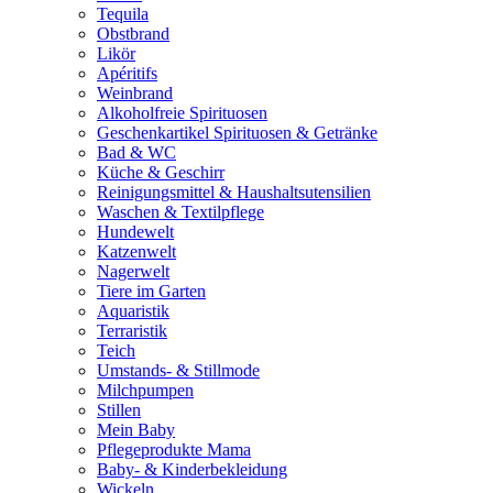
Tequila
Obstbrand
Likör
Apéritifs
Weinbrand
Alkoholfreie Spirituosen
Geschenkartikel Spirituosen & Getränke
Bad & WC
Küche & Geschirr
Reinigungsmittel & Haushaltsutensilien
Waschen & Textilpflege
Hundewelt
Katzenwelt
Nagerwelt
Tiere im Garten
Aquaristik
Terraristik
Teich
Umstands- & Stillmode
Milchpumpen
Stillen
Mein Baby
Pflegeprodukte Mama
Baby- & Kinderbekleidung
Wickeln