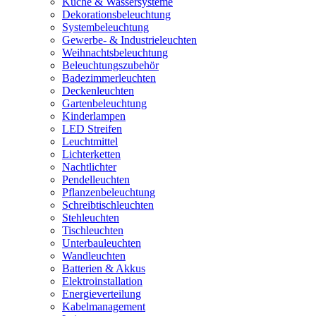
Küche & Wassersysteme
Dekorationsbeleuchtung
Systembeleuchtung
Gewerbe- & Industrieleuchten
Weihnachtsbeleuchtung
Beleuchtungszubehör
Badezimmerleuchten
Deckenleuchten
Gartenbeleuchtung
Kinderlampen
LED Streifen
Leuchtmittel
Lichterketten
Nachtlichter
Pendelleuchten
Pflanzenbeleuchtung
Schreibtischleuchten
Stehleuchten
Tischleuchten
Unterbauleuchten
Wandleuchten
Batterien & Akkus
Elektroinstallation
Energieverteilung
Kabelmanagement