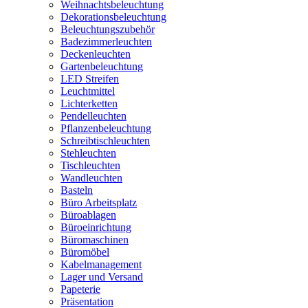
Weihnachtsbeleuchtung
Dekorationsbeleuchtung
Beleuchtungszubehör
Badezimmerleuchten
Deckenleuchten
Gartenbeleuchtung
LED Streifen
Leuchtmittel
Lichterketten
Pendelleuchten
Pflanzenbeleuchtung
Schreibtischleuchten
Stehleuchten
Tischleuchten
Wandleuchten
Basteln
Büro Arbeitsplatz
Büroablagen
Büroeinrichtung
Büromaschinen
Büromöbel
Kabelmanagement
Lager und Versand
Papeterie
Präsentation