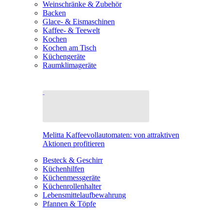
Weinschränke & Zubehör
Backen
Glace- & Eismaschinen
Kaffee- & Teewelt
Kochen
Kochen am Tisch
Küchengeräte
Raumklimageräte
Melitta Kaffeevollautomaten: von attraktiven
Aktionen profitieren
Besteck & Geschirr
Küchenhilfen
Küchenmessgeräte
Küchenrollenhalter
Lebensmittelaufbewahrung
Pfannen & Töpfe