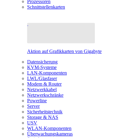
Prozessoren
Schnittstellenkarten
Aktion auf Grafikkarten von Gigabyte
Datensicherung
KVM-Systeme
LAN-Komponenten
LWL/Glasfaser
Modem & Router
Netzwerkkabel
Netzwerkschränke
Powerline
Server
Sicherheitstechnik
Storage & NAS
USV
WLAN-Komponenten
Überwachungskameras