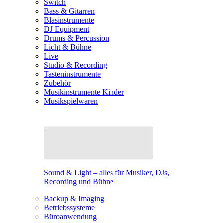
Switch
Bass & Gitarren
Blasinstrumente
DJ Equipment
Drums & Percussion
Licht & Bühne
Live
Studio & Recording
Tasteninstrumente
Zubehör
Musikinstrumente Kinder
Musikspielwaren
Sound & Light – alles für Musiker, DJs,
Recording und Bühne
Backup & Imaging
Betriebssysteme
Büroanwendung