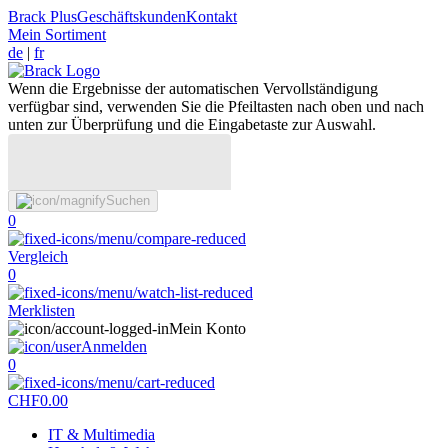
Brack Plus
Geschäftskunden
Kontakt
Mein Sortiment
de
|
fr
Wenn die Ergebnisse der automatischen Vervollständigung
verfügbar sind, verwenden Sie die Pfeiltasten nach oben und nach
unten zur Überprüfung und die Eingabetaste zur Auswahl.
Suchen
0
Vergleich
0
Merklisten
Mein Konto
Anmelden
0
CHF
0.00
IT & Multimedia