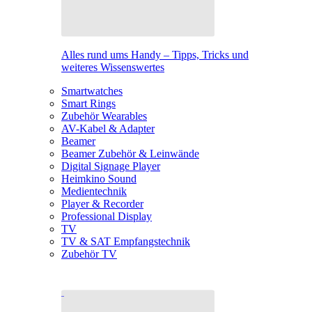
Alles rund ums Handy – Tipps, Tricks und
weiteres Wissenswertes
Smartwatches
Smart Rings
Zubehör Wearables
AV-Kabel & Adapter
Beamer
Beamer Zubehör & Leinwände
Digital Signage Player
Heimkino Sound
Medientechnik
Player & Recorder
Professional Display
TV
TV & SAT Empfangstechnik
Zubehör TV