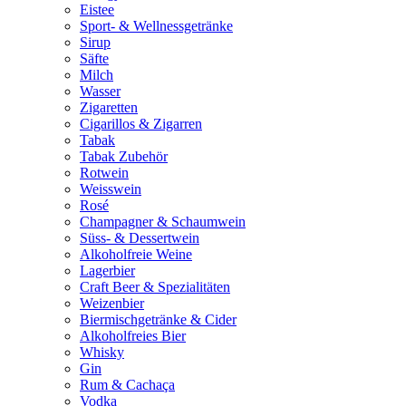
Eistee
Sport- & Wellnessgetränke
Sirup
Säfte
Milch
Wasser
Zigaretten
Cigarillos & Zigarren
Tabak
Tabak Zubehör
Rotwein
Weisswein
Rosé
Champagner & Schaumwein
Süss- & Dessertwein
Alkoholfreie Weine
Lagerbier
Craft Beer & Spezialitäten
Weizenbier
Biermischgetränke & Cider
Alkoholfreies Bier
Whisky
Gin
Rum & Cachaça
Vodka