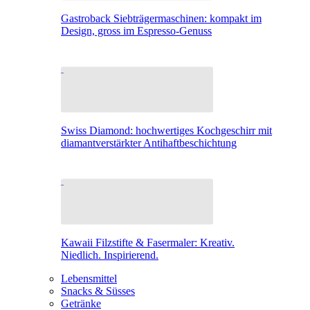
Gastroback Siebträgermaschinen: kompakt im
Design, gross im Espresso-Genuss
Swiss Diamond: hochwertiges Kochgeschirr mit
diamantverstärkter Antihaftbeschichtung
Kawaii Filzstifte & Fasermaler: Kreativ.
Niedlich. Inspirierend.
Lebensmittel
Snacks & Süsses
Getränke