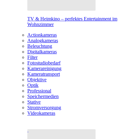
TV & Heimkino – perfektes Entertainment im
Wohnzimmer
Actionkameras
Analogkameras
Beleuchtung
Digitalkameras
Filter
Fotostudiobedarf
Kamerareinigung
Kameratransport
Objektive
Optik
Professional
Speichermedien
Stative
Stromversorgung
Videokameras