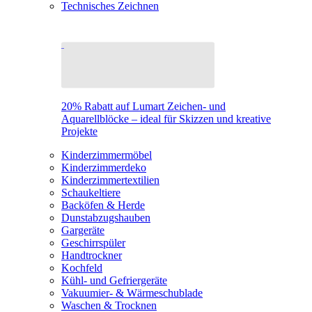
Technisches Zeichnen
20% Rabatt auf Lumart Zeichen- und
Aquarellblöcke – ideal für Skizzen und kreative
Projekte
Kinderzimmermöbel
Kinderzimmerdeko
Kinderzimmertextilien
Schaukeltiere
Backöfen & Herde
Dunstabzugshauben
Gargeräte
Geschirrspüler
Handtrockner
Kochfeld
Kühl- und Gefriergeräte
Vakuumier- & Wärmeschublade
Waschen & Trocknen