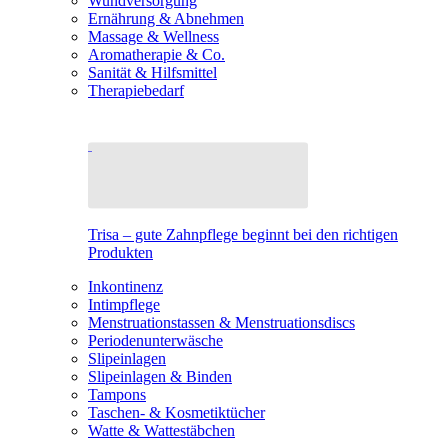
Wundversorgung
Ernährung & Abnehmen
Massage & Wellness
Aromatherapie & Co.
Sanität & Hilfsmittel
Therapiebedarf
Trisa – gute Zahnpflege beginnt bei den richtigen
Produkten
Inkontinenz
Intimpflege
Menstruationstassen & Menstruationsdiscs
Periodenunterwäsche
Slipeinlagen
Slipeinlagen & Binden
Tampons
Taschen- & Kosmetiktücher
Watte & Wattestäbchen