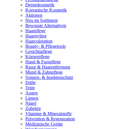
Dermokosmetik
Koreanische Kosmetik
Aktionen
Neu im Sortiment
Bewusste Alternativen
Haarpflege
Haarstyling
Haarcoloration
Beauty- & Pflegetools
Gesichtspflege
Körperpflege
Hand & Fusspflege
Rasur & Haarentfernung
Mund & Zahnpflege
Sonnen- & Insektenschutz
Düfte
Teint
Augen
Lippen
Nägel
Zubehör
Vitamine & Mineralstoffe
Prävention & Regeneration
Medizinische Geräte