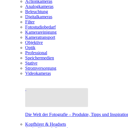
Actionkameras
Analogkameras
Beleuchtung
Digitalkameras
Filter
Fotostudiobedarf
Kamerareinigung
Kameratransport
Objektive
Optik
Professional
Speichermedien
Stative
Stromversorgung
Videokameras
Die Welt der Fotografie – Produkte, Tipps und Inspiratio
Kopfhörer & Headsets