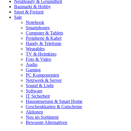
Neu
Beauty & Gesundheit
Baumarkt & Hobby
Sport & Freizeit
Sale
Notebook
Smartphones
Computer & Tablets
Peripherie & Kabel
Handy & Telefonie
Wearables
TV & Heimkino
Foto & Video
Audio
Gaming
PC Komponenten
Netzwerk & Server
Sound & Light
Software
IT Sicherheit
Haussteuerung & Smart Home
Geschenkkarten & Gutscheine
Aktionen
Neu im Sortiment
Bewusste Alternativen