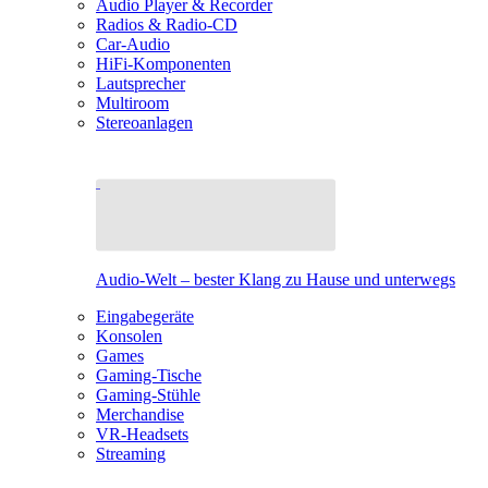
Audio Player & Recorder
Radios & Radio-CD
Car-Audio
HiFi-Komponenten
Lautsprecher
Multiroom
Stereoanlagen
Audio-Welt – bester Klang zu Hause und unterwegs
Eingabegeräte
Konsolen
Games
Gaming-Tische
Gaming-Stühle
Merchandise
VR-Headsets
Streaming