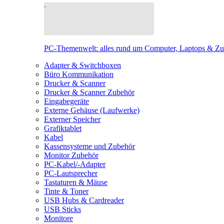
PC-Themenwelt: alles rund um Computer, Laptops & Z
Adapter & Switchboxen
Büro Kommunikation
Drucker & Scanner
Drucker & Scanner Zubehör
Eingabegeräte
Externe Gehäuse (Laufwerke)
Externer Speicher
Grafiktablet
Kabel
Kassensysteme und Zubehör
Monitor Zubehör
PC-Kabel/-Adapter
PC-Lautsprecher
Tastaturen & Mäuse
Tinte & Toner
USB Hubs & Cardreader
USB Sticks
Monitore