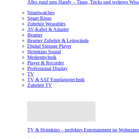
Alles rund ums Handy – Tipps, Tricks und weiteres Wis
Smartwatches
Smart Rings
Zubehör Wearables
AV-Kabel & Adapter
Beamer
Beamer Zubehör & Leinwände
Digital Signage Player
Heimkino Sound
Medientechnik
Player & Recorder
Professional Display
TV
TV & SAT Empfangstechnik
Zubehör TV
TV & Heimkino – perfektes Entertainment im Wohnzim