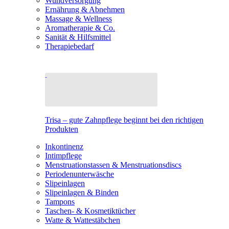
Wundversorgung
Ernährung & Abnehmen
Massage & Wellness
Aromatherapie & Co.
Sanität & Hilfsmittel
Therapiebedarf
Trisa – gute Zahnpflege beginnt bei den richtigen
Produkten
Inkontinenz
Intimpflege
Menstruationstassen & Menstruationsdiscs
Periodenunterwäsche
Slipeinlagen
Slipeinlagen & Binden
Tampons
Taschen- & Kosmetiktücher
Watte & Wattestäbchen