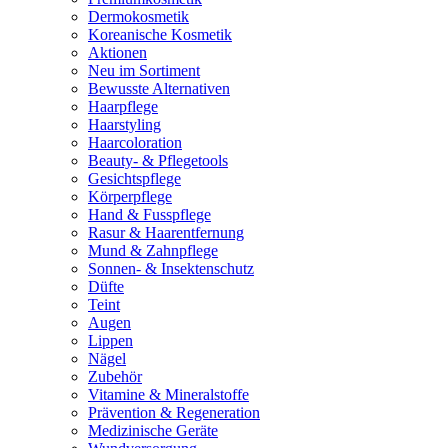
Dermokosmetik
Koreanische Kosmetik
Aktionen
Neu im Sortiment
Bewusste Alternativen
Haarpflege
Haarstyling
Haarcoloration
Beauty- & Pflegetools
Gesichtspflege
Körperpflege
Hand & Fusspflege
Rasur & Haarentfernung
Mund & Zahnpflege
Sonnen- & Insektenschutz
Düfte
Teint
Augen
Lippen
Nägel
Zubehör
Vitamine & Mineralstoffe
Prävention & Regeneration
Medizinische Geräte