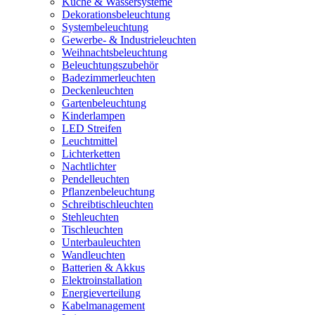
Küche & Wassersysteme
Dekorationsbeleuchtung
Systembeleuchtung
Gewerbe- & Industrieleuchten
Weihnachtsbeleuchtung
Beleuchtungszubehör
Badezimmerleuchten
Deckenleuchten
Gartenbeleuchtung
Kinderlampen
LED Streifen
Leuchtmittel
Lichterketten
Nachtlichter
Pendelleuchten
Pflanzenbeleuchtung
Schreibtischleuchten
Stehleuchten
Tischleuchten
Unterbauleuchten
Wandleuchten
Batterien & Akkus
Elektroinstallation
Energieverteilung
Kabelmanagement