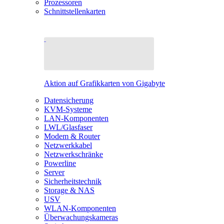
Prozessoren
Schnittstellenkarten
Aktion auf Grafikkarten von Gigabyte
Datensicherung
KVM-Systeme
LAN-Komponenten
LWL/Glasfaser
Modem & Router
Netzwerkkabel
Netzwerkschränke
Powerline
Server
Sicherheitstechnik
Storage & NAS
USV
WLAN-Komponenten
Überwachungskameras