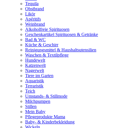
Tequila
Obstbrand
Likör
Apéritifs
Weinbrand
Alkoholfreie Spirituosen
Geschenkartikel Spirituosen & Getränke
Bad & WC
Küche & Geschirr
Reinigungsmittel & Haushaltsutensilien
Waschen & Textilpflege
Hundewelt
Katzenwelt
Nagerwelt
Tiere im Garten
Aquaristik
Terraristik
Teich
Umstands- & Stillmode
Milchpumpen
Stillen
Mein Baby
Pflegeprodukte Mama
Baby- & Kinderbekleidung
Wickeln