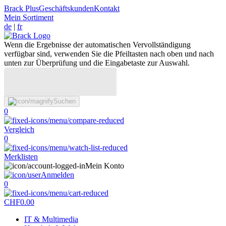
Brack Plus
Geschäftskunden
Kontakt
Mein Sortiment
de
|
fr
Wenn die Ergebnisse der automatischen Vervollständigung
verfügbar sind, verwenden Sie die Pfeiltasten nach oben und nach
unten zur Überprüfung und die Eingabetaste zur Auswahl.
Suchen
0
Vergleich
0
Merklisten
Mein Konto
Anmelden
0
CHF
0.00
IT & Multimedia