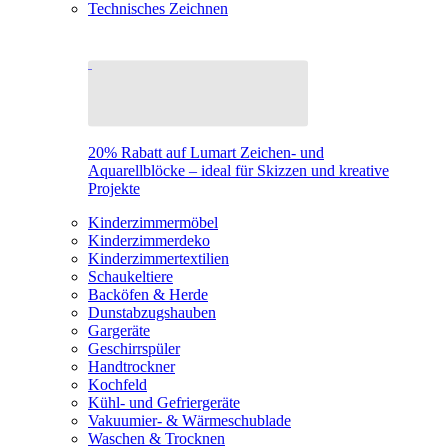
Technisches Zeichnen
20% Rabatt auf Lumart Zeichen- und
Aquarellblöcke – ideal für Skizzen und kreative
Projekte
Kinderzimmermöbel
Kinderzimmerdeko
Kinderzimmertextilien
Schaukeltiere
Backöfen & Herde
Dunstabzugshauben
Gargeräte
Geschirrspüler
Handtrockner
Kochfeld
Kühl- und Gefriergeräte
Vakuumier- & Wärmeschublade
Waschen & Trocknen