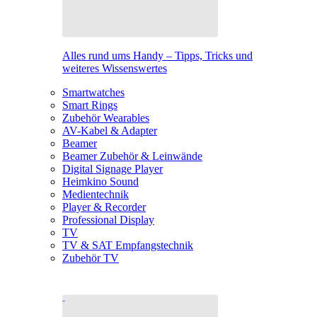
Alles rund ums Handy – Tipps, Tricks und
weiteres Wissenswertes
Smartwatches
Smart Rings
Zubehör Wearables
AV-Kabel & Adapter
Beamer
Beamer Zubehör & Leinwände
Digital Signage Player
Heimkino Sound
Medientechnik
Player & Recorder
Professional Display
TV
TV & SAT Empfangstechnik
Zubehör TV