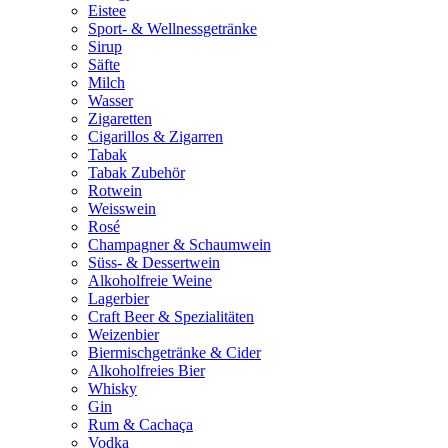
Eistee
Sport- & Wellnessgetränke
Sirup
Säfte
Milch
Wasser
Zigaretten
Cigarillos & Zigarren
Tabak
Tabak Zubehör
Rotwein
Weisswein
Rosé
Champagner & Schaumwein
Süss- & Dessertwein
Alkoholfreie Weine
Lagerbier
Craft Beer & Spezialitäten
Weizenbier
Biermischgetränke & Cider
Alkoholfreies Bier
Whisky
Gin
Rum & Cachaça
Vodka