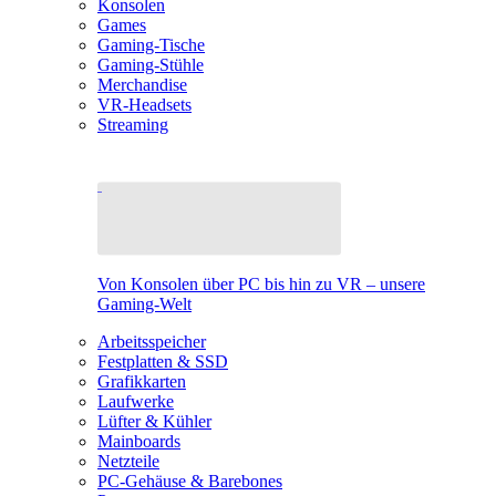
Konsolen
Games
Gaming-Tische
Gaming-Stühle
Merchandise
VR-Headsets
Streaming
Von Konsolen über PC bis hin zu VR – unsere
Gaming-Welt
Arbeitsspeicher
Festplatten & SSD
Grafikkarten
Laufwerke
Lüfter & Kühler
Mainboards
Netzteile
PC-Gehäuse & Barebones