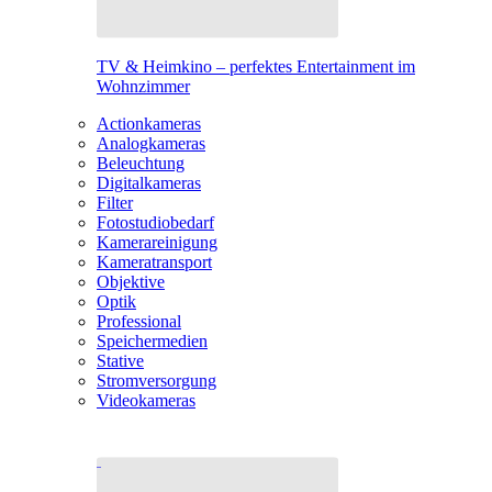
TV & Heimkino – perfektes Entertainment im
Wohnzimmer
Actionkameras
Analogkameras
Beleuchtung
Digitalkameras
Filter
Fotostudiobedarf
Kamerareinigung
Kameratransport
Objektive
Optik
Professional
Speichermedien
Stative
Stromversorgung
Videokameras