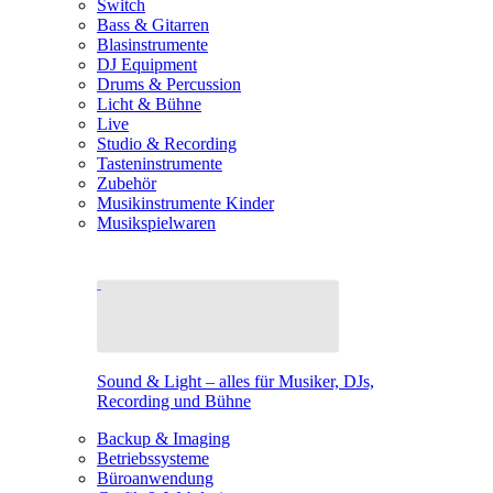
Switch
Bass & Gitarren
Blasinstrumente
DJ Equipment
Drums & Percussion
Licht & Bühne
Live
Studio & Recording
Tasteninstrumente
Zubehör
Musikinstrumente Kinder
Musikspielwaren
Sound & Light – alles für Musiker, DJs,
Recording und Bühne
Backup & Imaging
Betriebssysteme
Büroanwendung