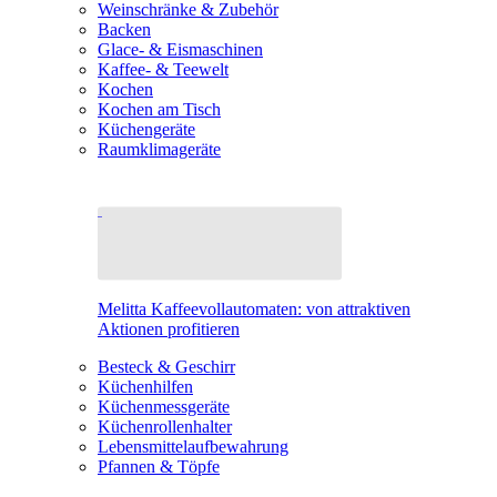
Weinschränke & Zubehör
Backen
Glace- & Eismaschinen
Kaffee- & Teewelt
Kochen
Kochen am Tisch
Küchengeräte
Raumklimageräte
Melitta Kaffeevollautomaten: von attraktiven
Aktionen profitieren
Besteck & Geschirr
Küchenhilfen
Küchenmessgeräte
Küchenrollenhalter
Lebensmittelaufbewahrung
Pfannen & Töpfe