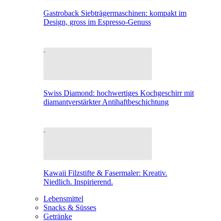
Gastroback Siebträgermaschinen: kompakt im
Design, gross im Espresso-Genuss
Swiss Diamond: hochwertiges Kochgeschirr mit
diamantverstärkter Antihaftbeschichtung
Kawaii Filzstifte & Fasermaler: Kreativ.
Niedlich. Inspirierend.
Lebensmittel
Snacks & Süsses
Getränke