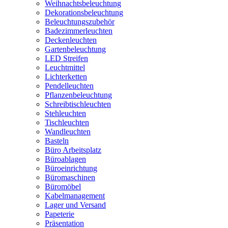
Weihnachtsbeleuchtung
Dekorationsbeleuchtung
Beleuchtungszubehör
Badezimmerleuchten
Deckenleuchten
Gartenbeleuchtung
LED Streifen
Leuchtmittel
Lichterketten
Pendelleuchten
Pflanzenbeleuchtung
Schreibtischleuchten
Stehleuchten
Tischleuchten
Wandleuchten
Basteln
Büro Arbeitsplatz
Büroablagen
Büroeinrichtung
Büromaschinen
Büromöbel
Kabelmanagement
Lager und Versand
Papeterie
Präsentation