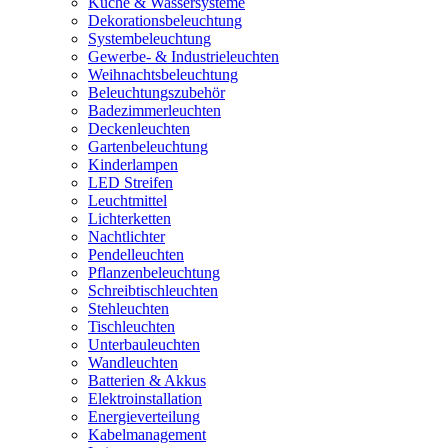
Küche & Wassersysteme
Dekorationsbeleuchtung
Systembeleuchtung
Gewerbe- & Industrieleuchten
Weihnachtsbeleuchtung
Beleuchtungszubehör
Badezimmerleuchten
Deckenleuchten
Gartenbeleuchtung
Kinderlampen
LED Streifen
Leuchtmittel
Lichterketten
Nachtlichter
Pendelleuchten
Pflanzenbeleuchtung
Schreibtischleuchten
Stehleuchten
Tischleuchten
Unterbauleuchten
Wandleuchten
Batterien & Akkus
Elektroinstallation
Energieverteilung
Kabelmanagement