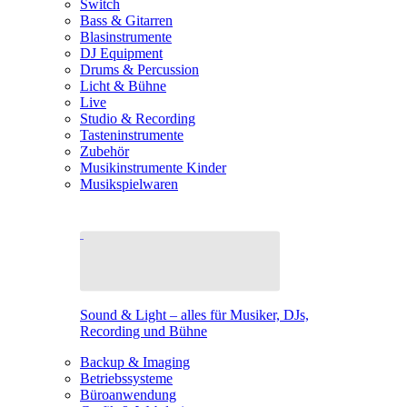
Switch
Bass & Gitarren
Blasinstrumente
DJ Equipment
Drums & Percussion
Licht & Bühne
Live
Studio & Recording
Tasteninstrumente
Zubehör
Musikinstrumente Kinder
Musikspielwaren
Sound & Light – alles für Musiker, DJs,
Recording und Bühne
Backup & Imaging
Betriebssysteme
Büroanwendung