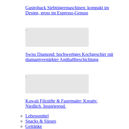
Gastroback Siebträgermaschinen: kompakt im
Design, gross im Espresso-Genuss
Swiss Diamond: hochwertiges Kochgeschirr mit
diamantverstärkter Antihaftbeschichtung
Kawaii Filzstifte & Fasermaler: Kreativ.
Niedlich. Inspirierend.
Lebensmittel
Snacks & Süsses
Getränke