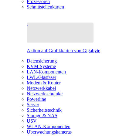
Prozessoren
Schnittstellenkarten
Aktion auf Grafikkarten von Gigabyte
Datensicherung
KVM-Systeme
LAN-Komponenten
LWL/Glasfaser
Modem & Router
Netzwerkkabel
Netzwerkschränke
Powerline
Server
Sicherheitstechnik
Storage & NAS
USV
WLAN-Komponenten
Überwachungskameras