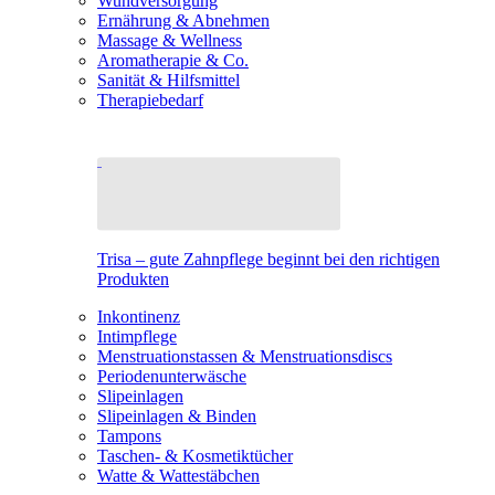
Wundversorgung
Ernährung & Abnehmen
Massage & Wellness
Aromatherapie & Co.
Sanität & Hilfsmittel
Therapiebedarf
Trisa – gute Zahnpflege beginnt bei den richtigen
Produkten
Inkontinenz
Intimpflege
Menstruationstassen & Menstruationsdiscs
Periodenunterwäsche
Slipeinlagen
Slipeinlagen & Binden
Tampons
Taschen- & Kosmetiktücher
Watte & Wattestäbchen