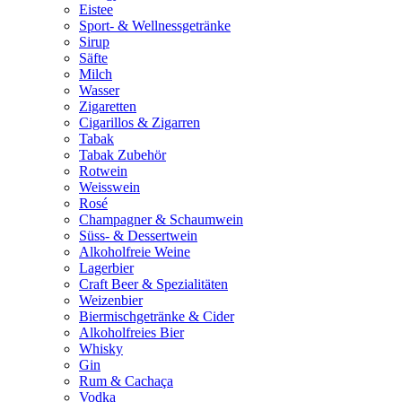
Eistee
Sport- & Wellnessgetränke
Sirup
Säfte
Milch
Wasser
Zigaretten
Cigarillos & Zigarren
Tabak
Tabak Zubehör
Rotwein
Weisswein
Rosé
Champagner & Schaumwein
Süss- & Dessertwein
Alkoholfreie Weine
Lagerbier
Craft Beer & Spezialitäten
Weizenbier
Biermischgetränke & Cider
Alkoholfreies Bier
Whisky
Gin
Rum & Cachaça
Vodka