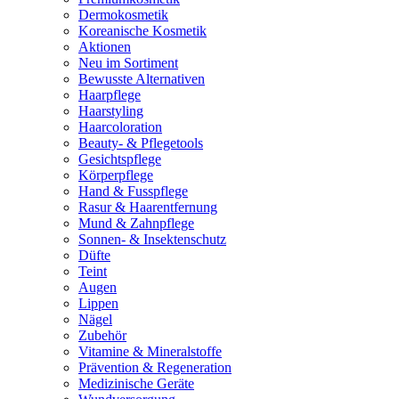
Dermokosmetik
Koreanische Kosmetik
Aktionen
Neu im Sortiment
Bewusste Alternativen
Haarpflege
Haarstyling
Haarcoloration
Beauty- & Pflegetools
Gesichtspflege
Körperpflege
Hand & Fusspflege
Rasur & Haarentfernung
Mund & Zahnpflege
Sonnen- & Insektenschutz
Düfte
Teint
Augen
Lippen
Nägel
Zubehör
Vitamine & Mineralstoffe
Prävention & Regeneration
Medizinische Geräte