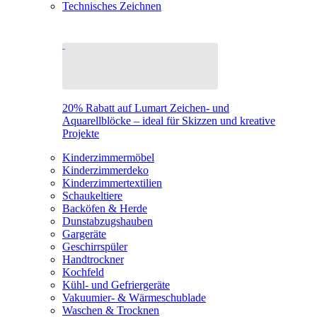
Technisches Zeichnen
20% Rabatt auf Lumart Zeichen- und
Aquarellblöcke – ideal für Skizzen und kreative
Projekte
Kinderzimmermöbel
Kinderzimmerdeko
Kinderzimmertextilien
Schaukeltiere
Backöfen & Herde
Dunstabzugshauben
Gargeräte
Geschirrspüler
Handtrockner
Kochfeld
Kühl- und Gefriergeräte
Vakuumier- & Wärmeschublade
Waschen & Trocknen