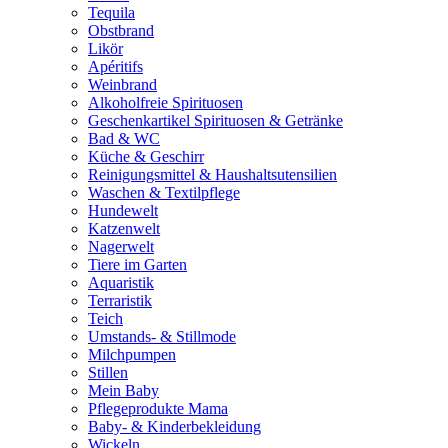
Tequila
Obstbrand
Likör
Apéritifs
Weinbrand
Alkoholfreie Spirituosen
Geschenkartikel Spirituosen & Getränke
Bad & WC
Küche & Geschirr
Reinigungsmittel & Haushaltsutensilien
Waschen & Textilpflege
Hundewelt
Katzenwelt
Nagerwelt
Tiere im Garten
Aquaristik
Terraristik
Teich
Umstands- & Stillmode
Milchpumpen
Stillen
Mein Baby
Pflegeprodukte Mama
Baby- & Kinderbekleidung
Wickeln