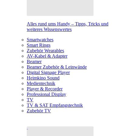
Alles rund ums Handy – Tipps, Tricks und
weiteres Wissenswertes
Smartwatches
Smart Rings
Zubehör Wearables
AV-Kabel & Adapter
Beamer
Beamer Zubehör & Leinwände
Digital Signage Player
Heimkino Sound
Medientechnik
Player & Recorder
Professional Display
TV
TV & SAT Empfangstechnik
Zubehör TV