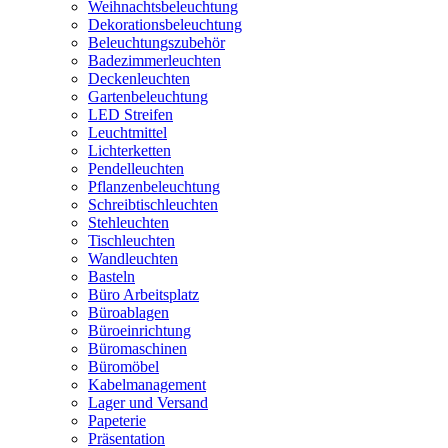
Weihnachtsbeleuchtung
Dekorationsbeleuchtung
Beleuchtungszubehör
Badezimmerleuchten
Deckenleuchten
Gartenbeleuchtung
LED Streifen
Leuchtmittel
Lichterketten
Pendelleuchten
Pflanzenbeleuchtung
Schreibtischleuchten
Stehleuchten
Tischleuchten
Wandleuchten
Basteln
Büro Arbeitsplatz
Büroablagen
Büroeinrichtung
Büromaschinen
Büromöbel
Kabelmanagement
Lager und Versand
Papeterie
Präsentation