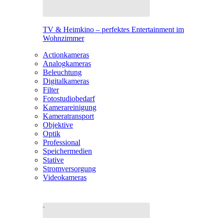
TV & Heimkino – perfektes Entertainment im
Wohnzimmer
Actionkameras
Analogkameras
Beleuchtung
Digitalkameras
Filter
Fotostudiobedarf
Kamerareinigung
Kameratransport
Objektive
Optik
Professional
Speichermedien
Stative
Stromversorgung
Videokameras