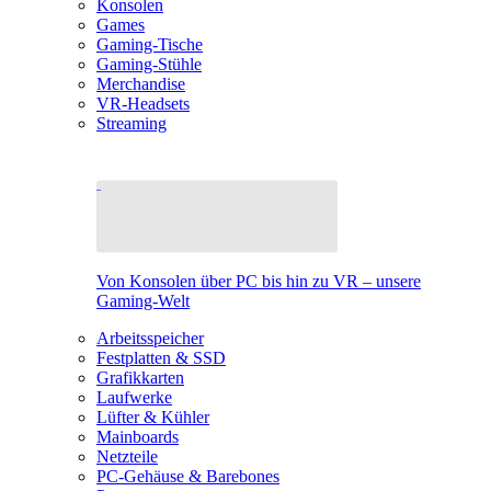
Konsolen
Games
Gaming-Tische
Gaming-Stühle
Merchandise
VR-Headsets
Streaming
Von Konsolen über PC bis hin zu VR – unsere
Gaming-Welt
Arbeitsspeicher
Festplatten & SSD
Grafikkarten
Laufwerke
Lüfter & Kühler
Mainboards
Netzteile
PC-Gehäuse & Barebones