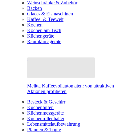
Weinschränke & Zubehör
Backen
Glace- & Eismaschinen
Kaffee- & Teewelt
Kochen
Kochen am Tisch
Küchengeräte
Raumklimageräte
Melitta Kaffeevollautomaten: von attraktiven
Aktionen profitieren
Besteck & Geschirr
Küchenhilfen
Küchenmessgeräte
Küchenrollenhalter
Lebensmittelaufbewahrung
Pfannen & Töpfe