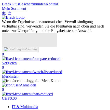
Brack Plus
Geschäftskunden
Kontakt
Mein Sortiment
de
|
fr
Wenn die Ergebnisse der automatischen Vervollständigung
verfügbar sind, verwenden Sie die Pfeiltasten nach oben und nach
unten zur Überprüfung und die Eingabetaste zur Auswahl.
Suchen
0
Vergleich
0
Merklisten
Mein Konto
Anmelden
0
CHF
0.00
IT & Multimedia