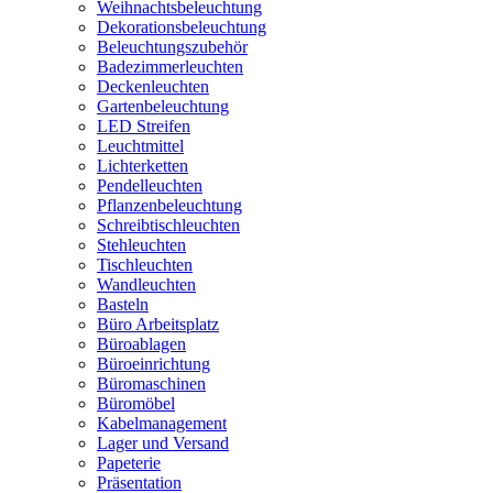
Weihnachtsbeleuchtung
Dekorationsbeleuchtung
Beleuchtungszubehör
Badezimmerleuchten
Deckenleuchten
Gartenbeleuchtung
LED Streifen
Leuchtmittel
Lichterketten
Pendelleuchten
Pflanzenbeleuchtung
Schreibtischleuchten
Stehleuchten
Tischleuchten
Wandleuchten
Basteln
Büro Arbeitsplatz
Büroablagen
Büroeinrichtung
Büromaschinen
Büromöbel
Kabelmanagement
Lager und Versand
Papeterie
Präsentation