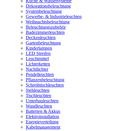
Küche & Wassersysteme
Dekorationsbeleuchtung
Systembeleuchtung
Gewerbe- & Industrieleuchten
Weihnachtsbeleuchtung
Beleuchtungszubehör
Badezimmerleuchten
Deckenleuchten
Gartenbeleuchtung
Kinderlampen
LED Streifen
Leuchtmittel
Lichterketten
Nachtlichter
Pendelleuchten
Pflanzenbeleuchtung
Schreibtischleuchten
Stehleuchten
Tischleuchten
Unterbauleuchten
Wandleuchten
Batterien & Akkus
Elektroinstallation
Energieverteilung
Kabelmanagement