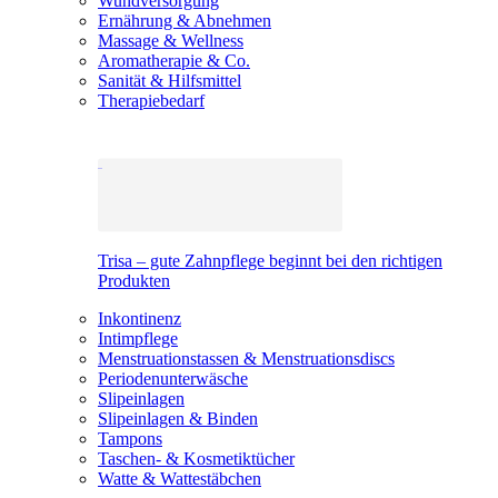
Wundversorgung
Ernährung & Abnehmen
Massage & Wellness
Aromatherapie & Co.
Sanität & Hilfsmittel
Therapiebedarf
Trisa – gute Zahnpflege beginnt bei den richtigen
Produkten
Inkontinenz
Intimpflege
Menstruationstassen & Menstruationsdiscs
Periodenunterwäsche
Slipeinlagen
Slipeinlagen & Binden
Tampons
Taschen- & Kosmetiktücher
Watte & Wattestäbchen