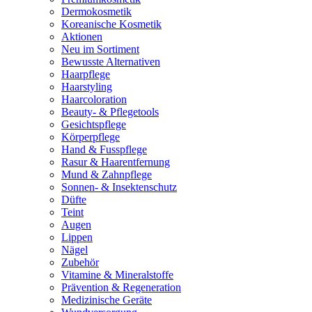
Dermokosmetik
Koreanische Kosmetik
Aktionen
Neu im Sortiment
Bewusste Alternativen
Haarpflege
Haarstyling
Haarcoloration
Beauty- & Pflegetools
Gesichtspflege
Körperpflege
Hand & Fusspflege
Rasur & Haarentfernung
Mund & Zahnpflege
Sonnen- & Insektenschutz
Düfte
Teint
Augen
Lippen
Nägel
Zubehör
Vitamine & Mineralstoffe
Prävention & Regeneration
Medizinische Geräte