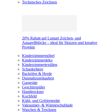
Technisches Zeichnen
20% Rabatt auf Lumart Zeichen- und
Aquarellblöcke – ideal für Skizzen und kreative
Projekte
Kinderzimmermöbel
Kinderzimmerdeko
Kinderzimmertextilien
Schaukeltiere
Backöfen & Herde
Dunstabzugshauben
Gargeräte
Geschirrspüler
Handtrockner
Kochfeld
Kühl- und Gefriergeräte
Vakuumier- & Wärmeschublade
Waschen & Trocknen