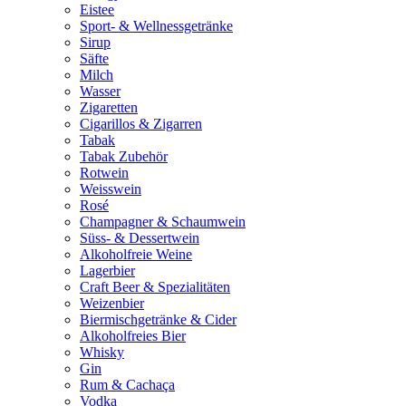
Eistee
Sport- & Wellnessgetränke
Sirup
Säfte
Milch
Wasser
Zigaretten
Cigarillos & Zigarren
Tabak
Tabak Zubehör
Rotwein
Weisswein
Rosé
Champagner & Schaumwein
Süss- & Dessertwein
Alkoholfreie Weine
Lagerbier
Craft Beer & Spezialitäten
Weizenbier
Biermischgetränke & Cider
Alkoholfreies Bier
Whisky
Gin
Rum & Cachaça
Vodka