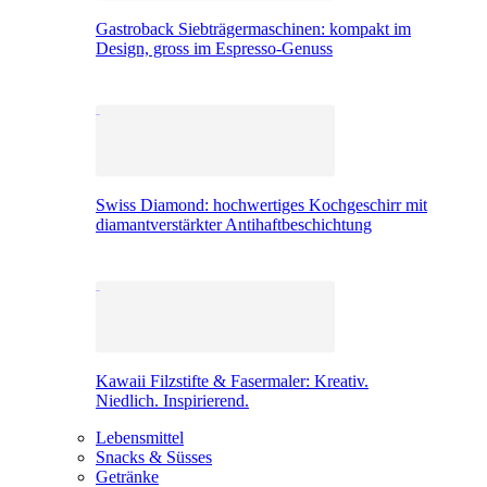
Gastroback Siebträgermaschinen: kompakt im
Design, gross im Espresso-Genuss
Swiss Diamond: hochwertiges Kochgeschirr mit
diamantverstärkter Antihaftbeschichtung
Kawaii Filzstifte & Fasermaler: Kreativ.
Niedlich. Inspirierend.
Lebensmittel
Snacks & Süsses
Getränke