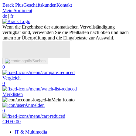
Brack Plus
Geschäftskunden
Kontakt
Mein Sortiment
de
|
fr
Wenn die Ergebnisse der automatischen Vervollständigung
verfügbar sind, verwenden Sie die Pfeiltasten nach oben und nach
unten zur Überprüfung und die Eingabetaste zur Auswahl.
Suchen
0
Vergleich
0
Merklisten
Mein Konto
Anmelden
0
CHF
0.00
IT & Multimedia