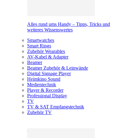
Alles rund ums Handy – Tipps, Tricks und
weiteres Wissenswertes
Smartwatches
Smart Rings
Zubehör Wearables
AV-Kabel & Adapter
Beamer
Beamer Zubehör & Leinwände
Digital Signage Player
Heimkino Sound
Medientechnik
Player & Recorder
Professional Display
TV
TV & SAT Empfangstechnik
Zubehör TV