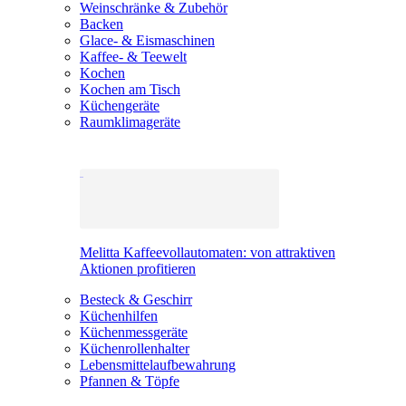
Weinschränke & Zubehör
Backen
Glace- & Eismaschinen
Kaffee- & Teewelt
Kochen
Kochen am Tisch
Küchengeräte
Raumklimageräte
Melitta Kaffeevollautomaten: von attraktiven
Aktionen profitieren
Besteck & Geschirr
Küchenhilfen
Küchenmessgeräte
Küchenrollenhalter
Lebensmittelaufbewahrung
Pfannen & Töpfe