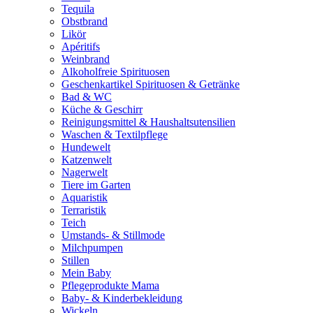
Tequila
Obstbrand
Likör
Apéritifs
Weinbrand
Alkoholfreie Spirituosen
Geschenkartikel Spirituosen & Getränke
Bad & WC
Küche & Geschirr
Reinigungsmittel & Haushaltsutensilien
Waschen & Textilpflege
Hundewelt
Katzenwelt
Nagerwelt
Tiere im Garten
Aquaristik
Terraristik
Teich
Umstands- & Stillmode
Milchpumpen
Stillen
Mein Baby
Pflegeprodukte Mama
Baby- & Kinderbekleidung
Wickeln