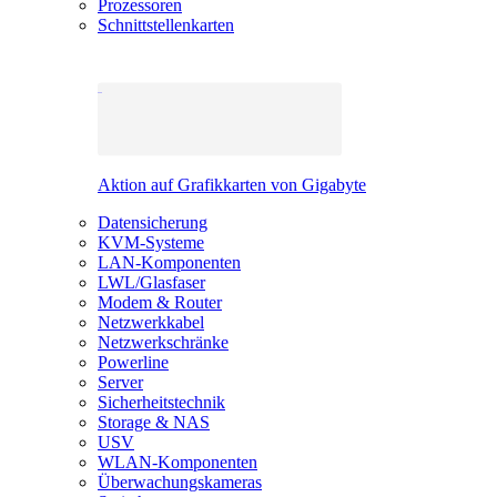
Prozessoren
Schnittstellenkarten
Aktion auf Grafikkarten von Gigabyte
Datensicherung
KVM-Systeme
LAN-Komponenten
LWL/Glasfaser
Modem & Router
Netzwerkkabel
Netzwerkschränke
Powerline
Server
Sicherheitstechnik
Storage & NAS
USV
WLAN-Komponenten
Überwachungskameras