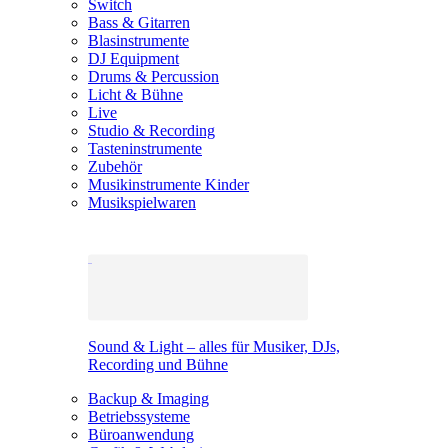
Switch
Bass & Gitarren
Blasinstrumente
DJ Equipment
Drums & Percussion
Licht & Bühne
Live
Studio & Recording
Tasteninstrumente
Zubehör
Musikinstrumente Kinder
Musikspielwaren
Sound & Light – alles für Musiker, DJs,
Recording und Bühne
Backup & Imaging
Betriebssysteme
Büroanwendung