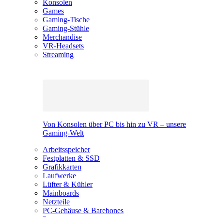
Konsolen
Games
Gaming-Tische
Gaming-Stühle
Merchandise
VR-Headsets
Streaming
Von Konsolen über PC bis hin zu VR – unsere
Gaming-Welt
Arbeitsspeicher
Festplatten & SSD
Grafikkarten
Laufwerke
Lüfter & Kühler
Mainboards
Netzteile
PC-Gehäuse & Barebones