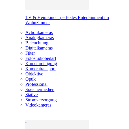
TV & Heimkino – perfektes Entertainment im
Wohnzimmer
Actionkameras
Analogkameras
Beleuchtung
Digitalkameras
Filter
Fotostudiobedarf
Kamerareinigung
Kameratransport
Objektive
Optik
Professional
Speichermedien
Stative
Stromversorgung
Videokameras