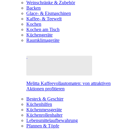
Weinschränke & Zubehör
Backen
Glace- & Eismaschinen
Kaffee- & Teewelt
Kochen
Kochen am Tisch
Küchengeräte
Raumklimageräte
Melitta Kaffeevollautomaten: von attraktiven
Aktionen profitieren
Besteck & Geschirr
Küchenhilfen
Küchenmessgeräte
Küchenrollenhalter
Lebensmittelaufbewahrung
Pfannen & Töpfe