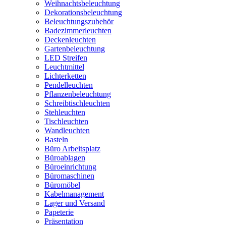
Weihnachtsbeleuchtung
Dekorationsbeleuchtung
Beleuchtungszubehör
Badezimmerleuchten
Deckenleuchten
Gartenbeleuchtung
LED Streifen
Leuchtmittel
Lichterketten
Pendelleuchten
Pflanzenbeleuchtung
Schreibtischleuchten
Stehleuchten
Tischleuchten
Wandleuchten
Basteln
Büro Arbeitsplatz
Büroablagen
Büroeinrichtung
Büromaschinen
Büromöbel
Kabelmanagement
Lager und Versand
Papeterie
Präsentation