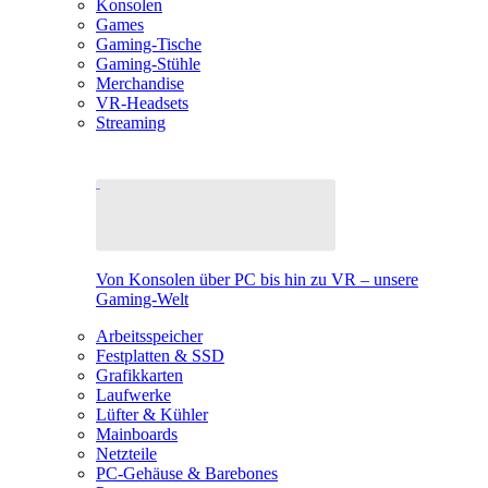
Konsolen
Games
Gaming-Tische
Gaming-Stühle
Merchandise
VR-Headsets
Streaming
Von Konsolen über PC bis hin zu VR – unsere
Gaming-Welt
Arbeitsspeicher
Festplatten & SSD
Grafikkarten
Laufwerke
Lüfter & Kühler
Mainboards
Netzteile
PC-Gehäuse & Barebones