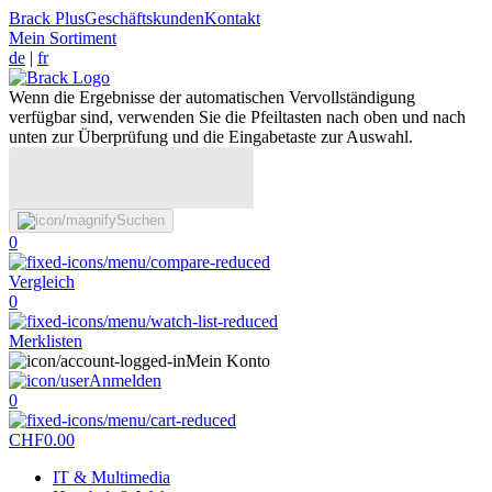
Brack Plus
Geschäftskunden
Kontakt
Mein Sortiment
de
|
fr
Wenn die Ergebnisse der automatischen Vervollständigung
verfügbar sind, verwenden Sie die Pfeiltasten nach oben und nach
unten zur Überprüfung und die Eingabetaste zur Auswahl.
Suchen
0
Vergleich
0
Merklisten
Mein Konto
Anmelden
0
CHF
0.00
IT & Multimedia