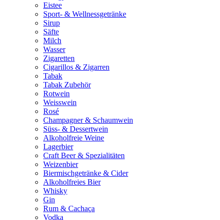
Eistee
Sport- & Wellnessgetränke
Sirup
Säfte
Milch
Wasser
Zigaretten
Cigarillos & Zigarren
Tabak
Tabak Zubehör
Rotwein
Weisswein
Rosé
Champagner & Schaumwein
Süss- & Dessertwein
Alkoholfreie Weine
Lagerbier
Craft Beer & Spezialitäten
Weizenbier
Biermischgetränke & Cider
Alkoholfreies Bier
Whisky
Gin
Rum & Cachaça
Vodka