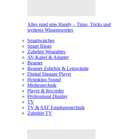
Alles rund ums Handy – Tipps, Tricks und
weiteres Wissenswertes
Smartwatches
Smart Rings
Zubehör Wearables
AV-Kabel & Adapter
Beamer
Beamer Zubehör & Leinwände
Digital Signage Player
Heimkino Sound
Medientechnik
Player & Recorder
Professional Display
TV
TV & SAT Empfangstechnik
Zubehör TV