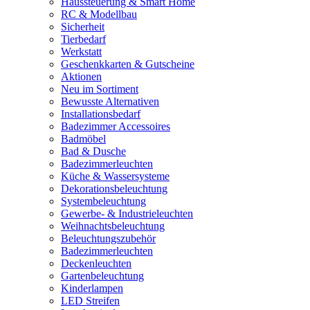
Haussteuerung & Smart Home
RC & Modellbau
Sicherheit
Tierbedarf
Werkstatt
Geschenkkarten & Gutscheine
Aktionen
Neu im Sortiment
Bewusste Alternativen
Installationsbedarf
Badezimmer Accessoires
Badmöbel
Bad & Dusche
Badezimmerleuchten
Küche & Wassersysteme
Dekorationsbeleuchtung
Systembeleuchtung
Gewerbe- & Industrieleuchten
Weihnachtsbeleuchtung
Beleuchtungszubehör
Badezimmerleuchten
Deckenleuchten
Gartenbeleuchtung
Kinderlampen
LED Streifen