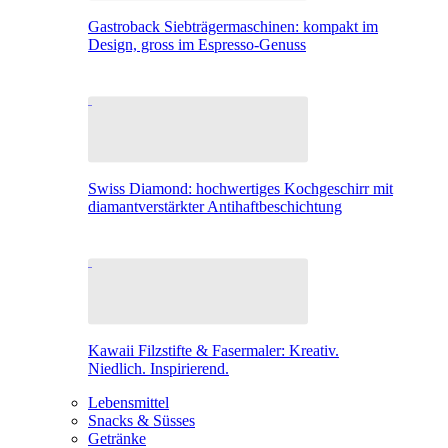
Gastroback Siebträgermaschinen: kompakt im
Design, gross im Espresso-Genuss
Swiss Diamond: hochwertiges Kochgeschirr mit
diamantverstärkter Antihaftbeschichtung
Kawaii Filzstifte & Fasermaler: Kreativ.
Niedlich. Inspirierend.
Lebensmittel
Snacks & Süsses
Getränke