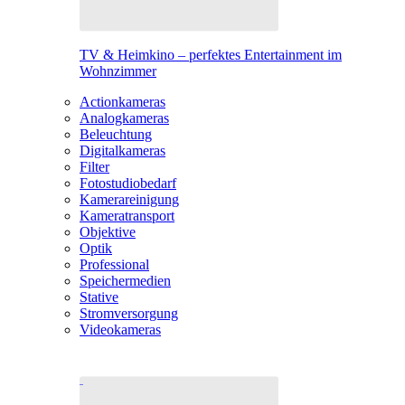
TV & Heimkino – perfektes Entertainment im
Wohnzimmer
Actionkameras
Analogkameras
Beleuchtung
Digitalkameras
Filter
Fotostudiobedarf
Kamerareinigung
Kameratransport
Objektive
Optik
Professional
Speichermedien
Stative
Stromversorgung
Videokameras