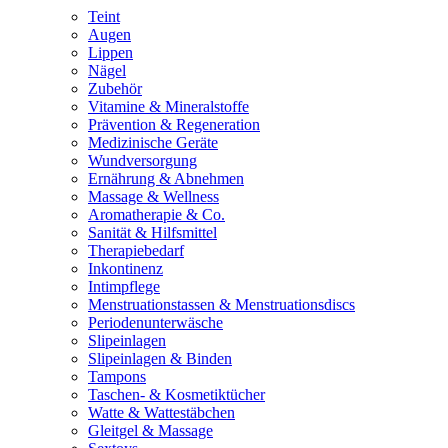
Teint
Augen
Lippen
Nägel
Zubehör
Vitamine & Mineralstoffe
Prävention & Regeneration
Medizinische Geräte
Wundversorgung
Ernährung & Abnehmen
Massage & Wellness
Aromatherapie & Co.
Sanität & Hilfsmittel
Therapiebedarf
Inkontinenz
Intimpflege
Menstruationstassen & Menstruationsdiscs
Periodenunterwäsche
Slipeinlagen
Slipeinlagen & Binden
Tampons
Taschen- & Kosmetiktücher
Watte & Wattestäbchen
Gleitgel & Massage