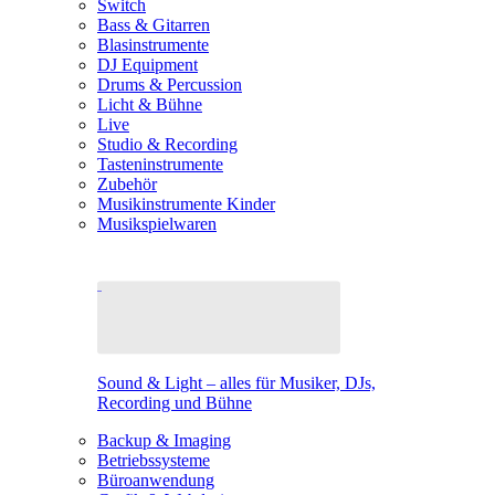
Switch
Bass & Gitarren
Blasinstrumente
DJ Equipment
Drums & Percussion
Licht & Bühne
Live
Studio & Recording
Tasteninstrumente
Zubehör
Musikinstrumente Kinder
Musikspielwaren
Sound & Light – alles für Musiker, DJs,
Recording und Bühne
Backup & Imaging
Betriebssysteme
Büroanwendung