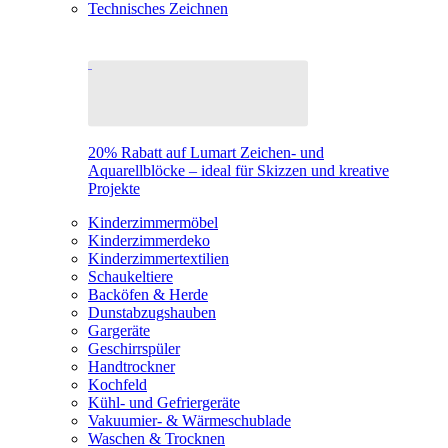
Technisches Zeichnen
20% Rabatt auf Lumart Zeichen- und
Aquarellblöcke – ideal für Skizzen und kreative
Projekte
Kinderzimmermöbel
Kinderzimmerdeko
Kinderzimmertextilien
Schaukeltiere
Backöfen & Herde
Dunstabzugshauben
Gargeräte
Geschirrspüler
Handtrockner
Kochfeld
Kühl- und Gefriergeräte
Vakuumier- & Wärmeschublade
Waschen & Trocknen