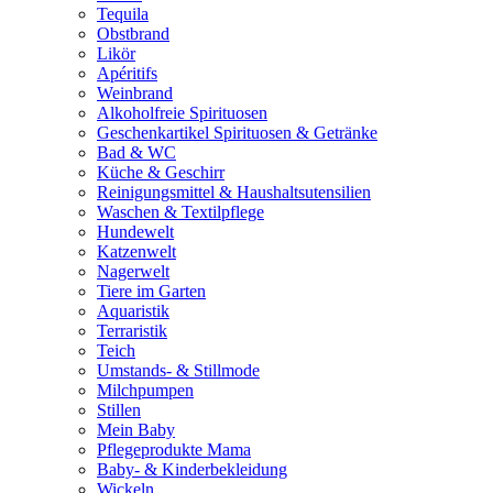
Tequila
Obstbrand
Likör
Apéritifs
Weinbrand
Alkoholfreie Spirituosen
Geschenkartikel Spirituosen & Getränke
Bad & WC
Küche & Geschirr
Reinigungsmittel & Haushaltsutensilien
Waschen & Textilpflege
Hundewelt
Katzenwelt
Nagerwelt
Tiere im Garten
Aquaristik
Terraristik
Teich
Umstands- & Stillmode
Milchpumpen
Stillen
Mein Baby
Pflegeprodukte Mama
Baby- & Kinderbekleidung
Wickeln