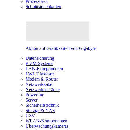
Prozessoren
Schnittstellenkarten
Aktion auf Grafikkarten von Gigabyte
Datensicherung
KVM-Systeme
LAN-Komponenten
LWL/Glasfaser
Modem & Router
Netzwerkkabel
Netzwerkschränke
Powerline
Server
Sicherheitstechnik
Storage & NAS
USV
WLAN-Komponenten
Überwachungskameras