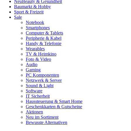
Neu
Beauty & Gesundheit
Baumarkt & Hobby
Sport & Freizeit
Sale
Notebook
Smartphones
Computer & Tablets
Peripherie & Kabel
Handy & Telefonie
Wearables
TV & Heimkino
Foto & Video
Audio
Gaming
PC Komponenten
Netzwerk & Server
Sound & Light
Software
IT Sicherheit
Haussteuerung & Smart Home
Geschenkkarten & Gutscheine
Aktionen
Neu im Sortiment
Bewusste Alternativen