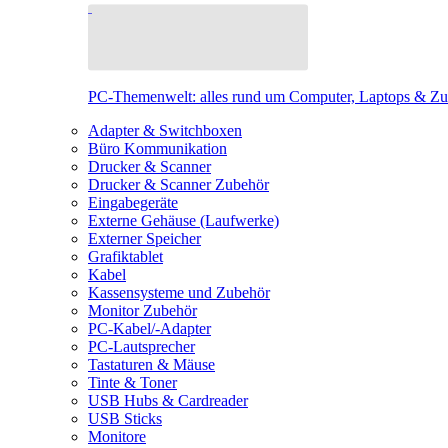
PC-Themenwelt: alles rund um Computer, Laptops & Z
Adapter & Switchboxen
Büro Kommunikation
Drucker & Scanner
Drucker & Scanner Zubehör
Eingabegeräte
Externe Gehäuse (Laufwerke)
Externer Speicher
Grafiktablet
Kabel
Kassensysteme und Zubehör
Monitor Zubehör
PC-Kabel/-Adapter
PC-Lautsprecher
Tastaturen & Mäuse
Tinte & Toner
USB Hubs & Cardreader
USB Sticks
Monitore