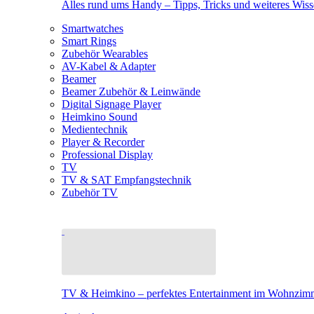
Alles rund ums Handy – Tipps, Tricks und weiteres Wis
Smartwatches
Smart Rings
Zubehör Wearables
AV-Kabel & Adapter
Beamer
Beamer Zubehör & Leinwände
Digital Signage Player
Heimkino Sound
Medientechnik
Player & Recorder
Professional Display
TV
TV & SAT Empfangstechnik
Zubehör TV
TV & Heimkino – perfektes Entertainment im Wohnzim