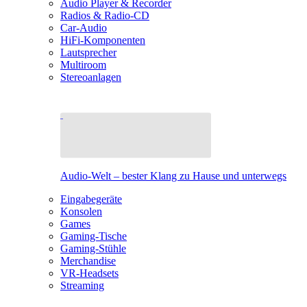
Audio Player & Recorder
Radios & Radio-CD
Car-Audio
HiFi-Komponenten
Lautsprecher
Multiroom
Stereoanlagen
Audio-Welt – bester Klang zu Hause und unterwegs
Eingabegeräte
Konsolen
Games
Gaming-Tische
Gaming-Stühle
Merchandise
VR-Headsets
Streaming