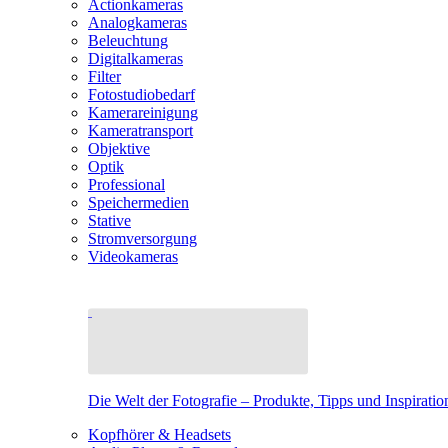
Actionkameras
Analogkameras
Beleuchtung
Digitalkameras
Filter
Fotostudiobedarf
Kamerareinigung
Kameratransport
Objektive
Optik
Professional
Speichermedien
Stative
Stromversorgung
Videokameras
Die Welt der Fotografie – Produkte, Tipps und Inspiratio
Kopfhörer & Headsets