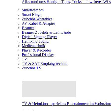
Alles rund ums Handy – Tipps, Tricks und weiteres Wis
Smartwatches
Smart Rings
Zubehör Wearables
AV-Kabel & Adapter
Beamer
Beamer Zubehör & Leinwände
Digital Signage Player
Heimkino Sound
Medientechnik
Player & Recorder
Professional Display
TV
TV & SAT Empfangstechnik
Zubehör TV
TV & Heimkino – perfektes Entertainment im Wohnzim