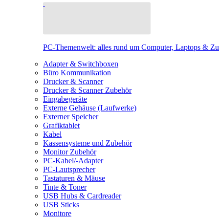
PC-Themenwelt: alles rund um Computer, Laptops & Z
Adapter & Switchboxen
Büro Kommunikation
Drucker & Scanner
Drucker & Scanner Zubehör
Eingabegeräte
Externe Gehäuse (Laufwerke)
Externer Speicher
Grafiktablet
Kabel
Kassensysteme und Zubehör
Monitor Zubehör
PC-Kabel/-Adapter
PC-Lautsprecher
Tastaturen & Mäuse
Tinte & Toner
USB Hubs & Cardreader
USB Sticks
Monitore