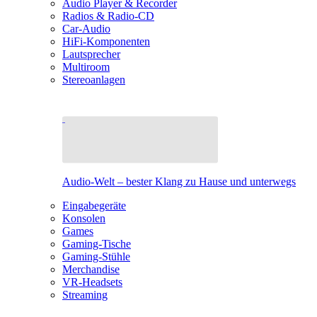
Audio Player & Recorder
Radios & Radio-CD
Car-Audio
HiFi-Komponenten
Lautsprecher
Multiroom
Stereoanlagen
Audio-Welt – bester Klang zu Hause und unterwegs
Eingabegeräte
Konsolen
Games
Gaming-Tische
Gaming-Stühle
Merchandise
VR-Headsets
Streaming