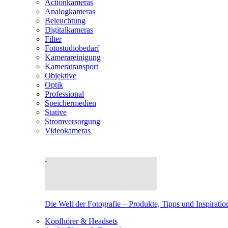
Actionkameras
Analogkameras
Beleuchtung
Digitalkameras
Filter
Fotostudiobedarf
Kamerareinigung
Kameratransport
Objektive
Optik
Professional
Speichermedien
Stative
Stromversorgung
Videokameras
Die Welt der Fotografie – Produkte, Tipps und Inspiratio
Kopfhörer & Headsets