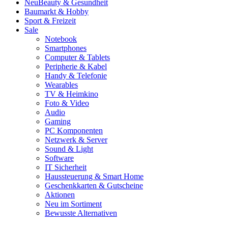
Neu
Beauty & Gesundheit
Baumarkt & Hobby
Sport & Freizeit
Sale
Notebook
Smartphones
Computer & Tablets
Peripherie & Kabel
Handy & Telefonie
Wearables
TV & Heimkino
Foto & Video
Audio
Gaming
PC Komponenten
Netzwerk & Server
Sound & Light
Software
IT Sicherheit
Haussteuerung & Smart Home
Geschenkkarten & Gutscheine
Aktionen
Neu im Sortiment
Bewusste Alternativen