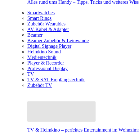
Alles rund ums Handy – Tipps, Tricks und weiteres Wis
Smartwatches
Smart Rings
Zubehör Wearables
AV-Kabel & Adapter
Beamer
Beamer Zubehör & Leinwände
Digital Signage Player
Heimkino Sound
Medientechnik
Player & Recorder
Professional Display
TV
TV & SAT Empfangstechnik
Zubehör TV
TV & Heimkino – perfektes Entertainment im Wohnzim