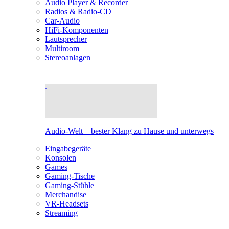
Audio Player & Recorder
Radios & Radio-CD
Car-Audio
HiFi-Komponenten
Lautsprecher
Multiroom
Stereoanlagen
Audio-Welt – bester Klang zu Hause und unterwegs
Eingabegeräte
Konsolen
Games
Gaming-Tische
Gaming-Stühle
Merchandise
VR-Headsets
Streaming