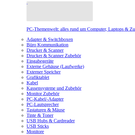
PC-Themenwelt: alles rund um Computer, Laptops & Z
Adapter & Switchboxen
Büro Kommunikation
Drucker & Scanner
Drucker & Scanner Zubehör
Eingabegeräte
Externe Gehäuse (Laufwerke)
Externer Speicher
Grafiktablet
Kabel
Kassensysteme und Zubehör
Monitor Zubehör
PC-Kabel/-Adapter
PC-Lautsprecher
Tastaturen & Mäuse
Tinte & Toner
USB Hubs & Cardreader
USB Sticks
Monitore