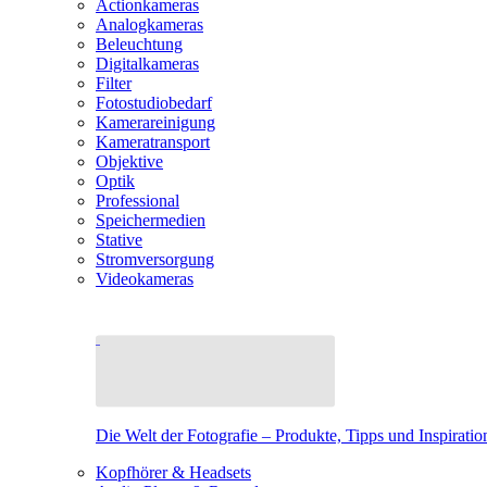
Actionkameras
Analogkameras
Beleuchtung
Digitalkameras
Filter
Fotostudiobedarf
Kamerareinigung
Kameratransport
Objektive
Optik
Professional
Speichermedien
Stative
Stromversorgung
Videokameras
Die Welt der Fotografie – Produkte, Tipps und Inspiratio
Kopfhörer & Headsets