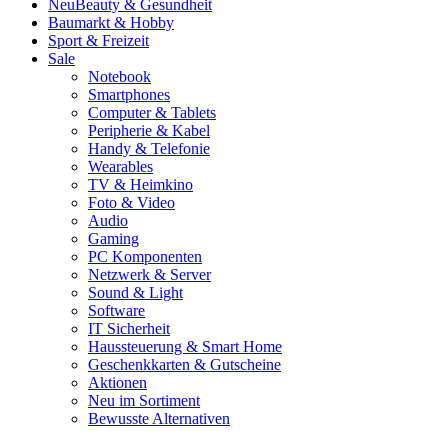
Neu
Beauty & Gesundheit
Baumarkt & Hobby
Sport & Freizeit
Sale
Notebook
Smartphones
Computer & Tablets
Peripherie & Kabel
Handy & Telefonie
Wearables
TV & Heimkino
Foto & Video
Audio
Gaming
PC Komponenten
Netzwerk & Server
Sound & Light
Software
IT Sicherheit
Haussteuerung & Smart Home
Geschenkkarten & Gutscheine
Aktionen
Neu im Sortiment
Bewusste Alternativen