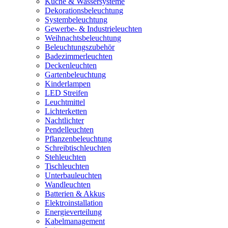
Küche & Wassersysteme
Dekorationsbeleuchtung
Systembeleuchtung
Gewerbe- & Industrieleuchten
Weihnachtsbeleuchtung
Beleuchtungszubehör
Badezimmerleuchten
Deckenleuchten
Gartenbeleuchtung
Kinderlampen
LED Streifen
Leuchtmittel
Lichterketten
Nachtlichter
Pendelleuchten
Pflanzenbeleuchtung
Schreibtischleuchten
Stehleuchten
Tischleuchten
Unterbauleuchten
Wandleuchten
Batterien & Akkus
Elektroinstallation
Energieverteilung
Kabelmanagement