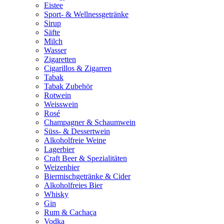
Eistee
Sport- & Wellnessgetränke
Sirup
Säfte
Milch
Wasser
Zigaretten
Cigarillos & Zigarren
Tabak
Tabak Zubehör
Rotwein
Weisswein
Rosé
Champagner & Schaumwein
Süss- & Dessertwein
Alkoholfreie Weine
Lagerbier
Craft Beer & Spezialitäten
Weizenbier
Biermischgetränke & Cider
Alkoholfreies Bier
Whisky
Gin
Rum & Cachaça
Vodka