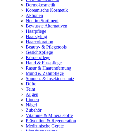
Dermokosmetik
Koreanische Kosmetik
Aktionen
Neu im Sortiment
Bewusste Alternativen
Haarpflege
Haarstyling
Haarcoloration
Beauty- & Pflegetools
Gesichtspflege
Körperpflege
Hand & Fusspflege
Rasur & Haarentfernung
Mund & Zahnpflege
Sonnen- & Insektenschutz
Düfte
Teint
Augen
Lippen
Nägel
Zubehör
Vitamine & Mineralstoffe
Prävention & Regeneration
Medizinische Geräte