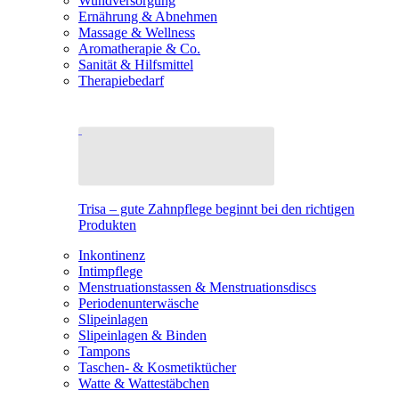
Wundversorgung
Ernährung & Abnehmen
Massage & Wellness
Aromatherapie & Co.
Sanität & Hilfsmittel
Therapiebedarf
Trisa – gute Zahnpflege beginnt bei den richtigen
Produkten
Inkontinenz
Intimpflege
Menstruationstassen & Menstruationsdiscs
Periodenunterwäsche
Slipeinlagen
Slipeinlagen & Binden
Tampons
Taschen- & Kosmetiktücher
Watte & Wattestäbchen