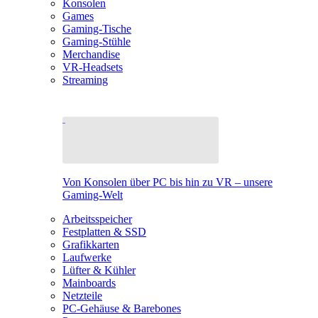
Konsolen
Games
Gaming-Tische
Gaming-Stühle
Merchandise
VR-Headsets
Streaming
Von Konsolen über PC bis hin zu VR – unsere
Gaming-Welt
Arbeitsspeicher
Festplatten & SSD
Grafikkarten
Laufwerke
Lüfter & Kühler
Mainboards
Netzteile
PC-Gehäuse & Barebones