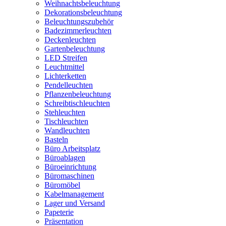
Weihnachtsbeleuchtung
Dekorationsbeleuchtung
Beleuchtungszubehör
Badezimmerleuchten
Deckenleuchten
Gartenbeleuchtung
LED Streifen
Leuchtmittel
Lichterketten
Pendelleuchten
Pflanzenbeleuchtung
Schreibtischleuchten
Stehleuchten
Tischleuchten
Wandleuchten
Basteln
Büro Arbeitsplatz
Büroablagen
Büroeinrichtung
Büromaschinen
Büromöbel
Kabelmanagement
Lager und Versand
Papeterie
Präsentation