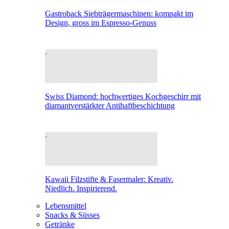
Gastroback Siebträgermaschinen: kompakt im
Design, gross im Espresso-Genuss
Swiss Diamond: hochwertiges Kochgeschirr mit
diamantverstärkter Antihaftbeschichtung
Kawaii Filzstifte & Fasermaler: Kreativ.
Niedlich. Inspirierend.
Lebensmittel
Snacks & Süsses
Getränke