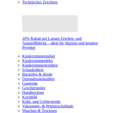
Technisches Zeichnen
20% Rabatt auf Lumart Zeichen- und
Aquarellblöcke – ideal für Skizzen und kreative
Projekte
Kinderzimmermöbel
Kinderzimmerdeko
Kinderzimmertextilien
Schaukeltiere
Backöfen & Herde
Dunstabzugshauben
Gargeräte
Geschirrspüler
Handtrockner
Kochfeld
Kühl- und Gefriergeräte
Vakuumier- & Wärmeschublade
Waschen & Trocknen