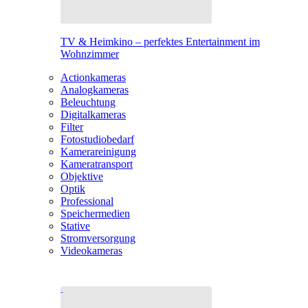
TV & Heimkino – perfektes Entertainment im
Wohnzimmer
Actionkameras
Analogkameras
Beleuchtung
Digitalkameras
Filter
Fotostudiobedarf
Kamerareinigung
Kameratransport
Objektive
Optik
Professional
Speichermedien
Stative
Stromversorgung
Videokameras