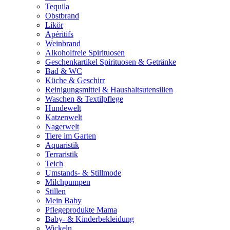
Tequila
Obstbrand
Likör
Apéritifs
Weinbrand
Alkoholfreie Spirituosen
Geschenkartikel Spirituosen & Getränke
Bad & WC
Küche & Geschirr
Reinigungsmittel & Haushaltsutensilien
Waschen & Textilpflege
Hundewelt
Katzenwelt
Nagerwelt
Tiere im Garten
Aquaristik
Terraristik
Teich
Umstands- & Stillmode
Milchpumpen
Stillen
Mein Baby
Pflegeprodukte Mama
Baby- & Kinderbekleidung
Wickeln