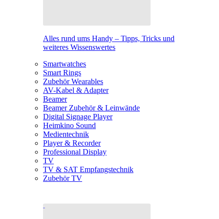
Alles rund ums Handy – Tipps, Tricks und
weiteres Wissenswertes
Smartwatches
Smart Rings
Zubehör Wearables
AV-Kabel & Adapter
Beamer
Beamer Zubehör & Leinwände
Digital Signage Player
Heimkino Sound
Medientechnik
Player & Recorder
Professional Display
TV
TV & SAT Empfangstechnik
Zubehör TV