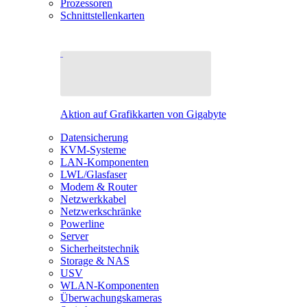
Prozessoren
Schnittstellenkarten
Aktion auf Grafikkarten von Gigabyte
Datensicherung
KVM-Systeme
LAN-Komponenten
LWL/Glasfaser
Modem & Router
Netzwerkkabel
Netzwerkschränke
Powerline
Server
Sicherheitstechnik
Storage & NAS
USV
WLAN-Komponenten
Überwachungskameras