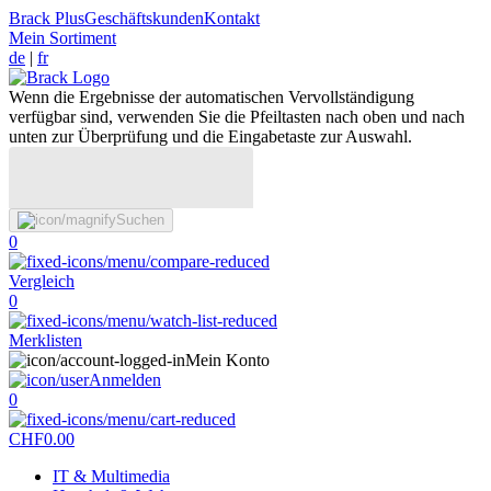
Brack Plus
Geschäftskunden
Kontakt
Mein Sortiment
de
|
fr
Wenn die Ergebnisse der automatischen Vervollständigung
verfügbar sind, verwenden Sie die Pfeiltasten nach oben und nach
unten zur Überprüfung und die Eingabetaste zur Auswahl.
Suchen
0
Vergleich
0
Merklisten
Mein Konto
Anmelden
0
CHF
0.00
IT & Multimedia