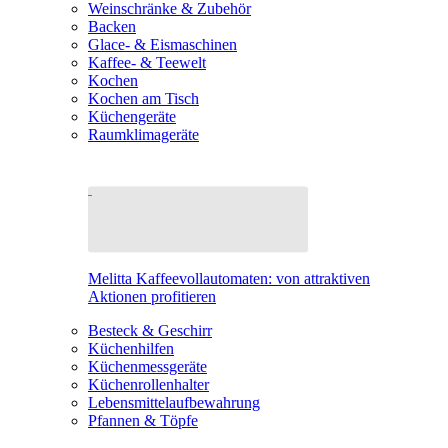
Weinschränke & Zubehör
Backen
Glace- & Eismaschinen
Kaffee- & Teewelt
Kochen
Kochen am Tisch
Küchengeräte
Raumklimageräte
Melitta Kaffeevollautomaten: von attraktiven
Aktionen profitieren
Besteck & Geschirr
Küchenhilfen
Küchenmessgeräte
Küchenrollenhalter
Lebensmittelaufbewahrung
Pfannen & Töpfe