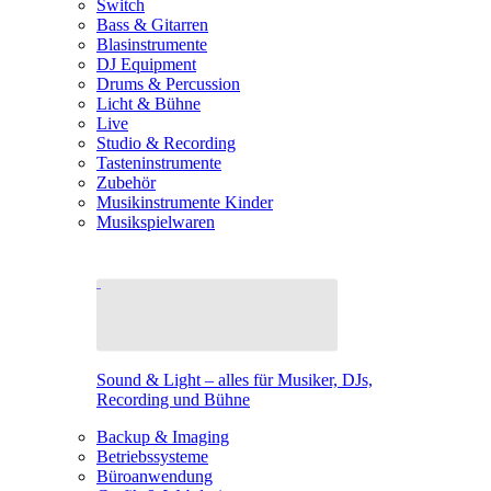
Switch
Bass & Gitarren
Blasinstrumente
DJ Equipment
Drums & Percussion
Licht & Bühne
Live
Studio & Recording
Tasteninstrumente
Zubehör
Musikinstrumente Kinder
Musikspielwaren
Sound & Light – alles für Musiker, DJs,
Recording und Bühne
Backup & Imaging
Betriebssysteme
Büroanwendung