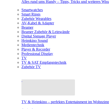
Alles rund ums Handy – Tipps, Tricks und weiteres Wis
Smartwatches
Smart Rings
Zubehör Wearables
AV-Kabel & Adapter
Beamer
Beamer Zubehör & Leinwände
Digital Signage Player
Heimkino Sound
Medientechnik
Player & Recorder
Professional Display
TV
TV & SAT Empfangstechnik
Zubehör TV
TV & Heimkino – perfektes Entertainment im Wohnzim