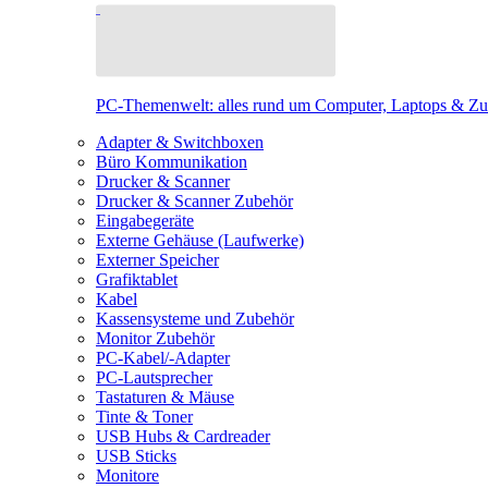
PC-Themenwelt: alles rund um Computer, Laptops & Z
Adapter & Switchboxen
Büro Kommunikation
Drucker & Scanner
Drucker & Scanner Zubehör
Eingabegeräte
Externe Gehäuse (Laufwerke)
Externer Speicher
Grafiktablet
Kabel
Kassensysteme und Zubehör
Monitor Zubehör
PC-Kabel/-Adapter
PC-Lautsprecher
Tastaturen & Mäuse
Tinte & Toner
USB Hubs & Cardreader
USB Sticks
Monitore