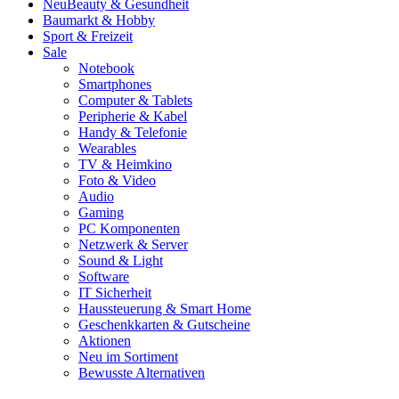
Neu
Beauty & Gesundheit
Baumarkt & Hobby
Sport & Freizeit
Sale
Notebook
Smartphones
Computer & Tablets
Peripherie & Kabel
Handy & Telefonie
Wearables
TV & Heimkino
Foto & Video
Audio
Gaming
PC Komponenten
Netzwerk & Server
Sound & Light
Software
IT Sicherheit
Haussteuerung & Smart Home
Geschenkkarten & Gutscheine
Aktionen
Neu im Sortiment
Bewusste Alternativen