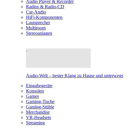
Audio Player & Recorder
Radios & Radio-CD
Car-Audio
HiFi-Komponenten
Lautsprecher
Multiroom
Stereoanlagen
Audio-Welt – bester Klang zu Hause und unterwegs
Eingabegeräte
Konsolen
Games
Gaming-Tische
Gaming-Stühle
Merchandise
VR-Headsets
Streaming