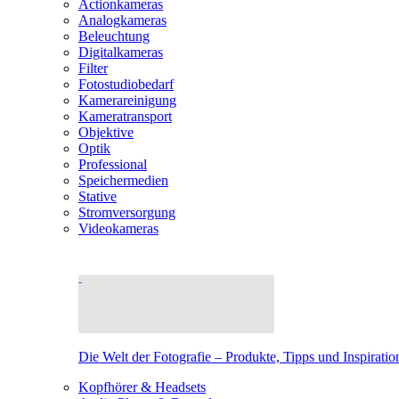
Actionkameras
Analogkameras
Beleuchtung
Digitalkameras
Filter
Fotostudiobedarf
Kamerareinigung
Kameratransport
Objektive
Optik
Professional
Speichermedien
Stative
Stromversorgung
Videokameras
Die Welt der Fotografie – Produkte, Tipps und Inspiratio
Kopfhörer & Headsets