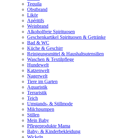
Tequila
Obstbrand
Likör
Apéritifs
Weinbrand
Alkoholfreie Spirituosen
Geschenkartikel Spirituosen & Getränke
Bad & WC
Küche & Geschirr
Reinigungsmittel & Haushaltsutensilien
Waschen & Textilpflege
Hundewelt
Katzenwelt
Nagerwelt
Tiere im Garten
Aquaristik
Terraristik
Teich
Umstands- & Stillmode
Milchpumpen
Stillen
Mein Baby
Pflegeprodukte Mama
Baby- & Kinderbekleidung
Wickeln