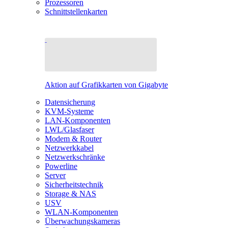
Prozessoren
Schnittstellenkarten
Aktion auf Grafikkarten von Gigabyte
Datensicherung
KVM-Systeme
LAN-Komponenten
LWL/Glasfaser
Modem & Router
Netzwerkkabel
Netzwerkschränke
Powerline
Server
Sicherheitstechnik
Storage & NAS
USV
WLAN-Komponenten
Überwachungskameras