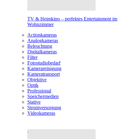
TV & Heimkino – perfektes Entertainment im
Wohnzimmer
Actionkameras
Analogkameras
Beleuchtung
Digitalkameras
Filter
Fotostudiobedarf
Kamerareinigung
Kameratransport
Objektive
Optik
Professional
Speichermedien
Stative
Stromversorgung
Videokameras