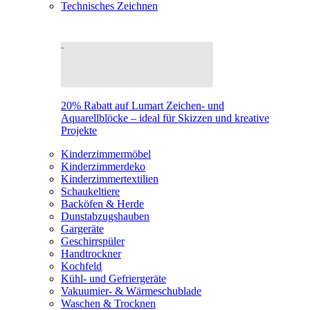
Technisches Zeichnen
20% Rabatt auf Lumart Zeichen- und
Aquarellblöcke – ideal für Skizzen und kreative
Projekte
Kinderzimmermöbel
Kinderzimmerdeko
Kinderzimmertextilien
Schaukeltiere
Backöfen & Herde
Dunstabzugshauben
Gargeräte
Geschirrspüler
Handtrockner
Kochfeld
Kühl- und Gefriergeräte
Vakuumier- & Wärmeschublade
Waschen & Trocknen