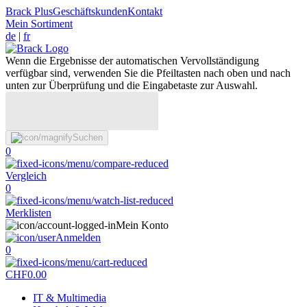
Brack Plus
Geschäftskunden
Kontakt
Mein Sortiment
de
|
fr
Wenn die Ergebnisse der automatischen Vervollständigung
verfügbar sind, verwenden Sie die Pfeiltasten nach oben und nach
unten zur Überprüfung und die Eingabetaste zur Auswahl.
Suchen
0
Vergleich
0
Merklisten
Mein Konto
Anmelden
0
CHF
0.00
IT & Multimedia