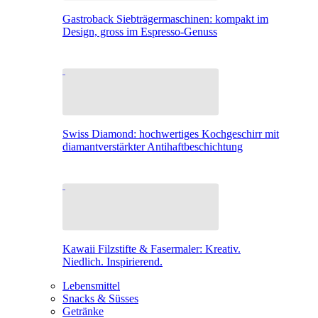
Gastroback Siebträgermaschinen: kompakt im
Design, gross im Espresso-Genuss
Swiss Diamond: hochwertiges Kochgeschirr mit
diamantverstärkter Antihaftbeschichtung
Kawaii Filzstifte & Fasermaler: Kreativ.
Niedlich. Inspirierend.
Lebensmittel
Snacks & Süsses
Getränke