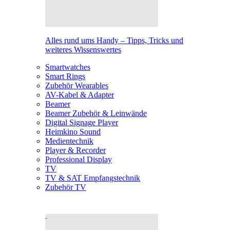
Alles rund ums Handy – Tipps, Tricks und
weiteres Wissenswertes
Smartwatches
Smart Rings
Zubehör Wearables
AV-Kabel & Adapter
Beamer
Beamer Zubehör & Leinwände
Digital Signage Player
Heimkino Sound
Medientechnik
Player & Recorder
Professional Display
TV
TV & SAT Empfangstechnik
Zubehör TV