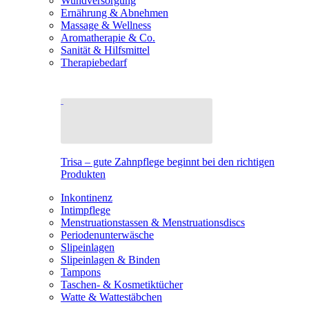
Wundversorgung
Ernährung & Abnehmen
Massage & Wellness
Aromatherapie & Co.
Sanität & Hilfsmittel
Therapiebedarf
Trisa – gute Zahnpflege beginnt bei den richtigen
Produkten
Inkontinenz
Intimpflege
Menstruationstassen & Menstruationsdiscs
Periodenunterwäsche
Slipeinlagen
Slipeinlagen & Binden
Tampons
Taschen- & Kosmetiktücher
Watte & Wattestäbchen