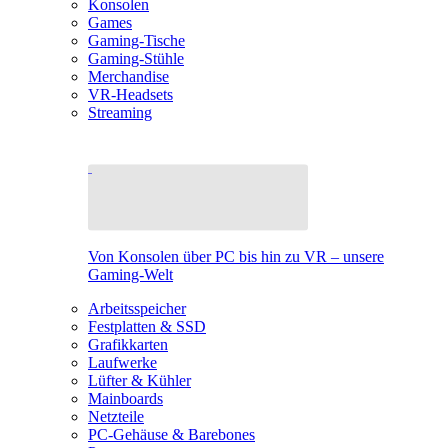
Konsolen
Games
Gaming-Tische
Gaming-Stühle
Merchandise
VR-Headsets
Streaming
Von Konsolen über PC bis hin zu VR – unsere
Gaming-Welt
Arbeitsspeicher
Festplatten & SSD
Grafikkarten
Laufwerke
Lüfter & Kühler
Mainboards
Netzteile
PC-Gehäuse & Barebones