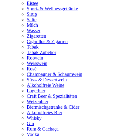
Eistee
Sport- & Wellnessgetränke
Sirup
Säfte
Milch
Wasser
Zigaretten
Cigarillos & Zigarren
Tabak
Tabak Zubehör
Rotwein
Weisswein
Rosé
Champagner & Schaumwein
Süss- & Dessertwein
Alkoholfreie Weine
Lagerbier
Craft Beer & Spezialitäten
Weizenbier
Biermischgetränke & Cider
Alkoholfreies Bier
Whisky
Gin
Rum & Cachaça
Vodka