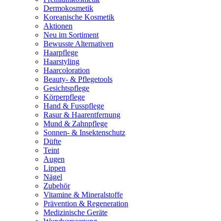
Dermokosmetik
Koreanische Kosmetik
Aktionen
Neu im Sortiment
Bewusste Alternativen
Haarpflege
Haarstyling
Haarcoloration
Beauty- & Pflegetools
Gesichtspflege
Körperpflege
Hand & Fusspflege
Rasur & Haarentfernung
Mund & Zahnpflege
Sonnen- & Insektenschutz
Düfte
Teint
Augen
Lippen
Nägel
Zubehör
Vitamine & Mineralstoffe
Prävention & Regeneration
Medizinische Geräte