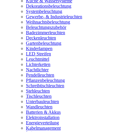
Küche & Wassersysteme
Dekorationsbeleuchtung
Systembeleuchtung
Gewerbe- & Industrieleuchten
Weihnachtsbeleuchtung
Beleuchtungszubehör
Badezimmerleuchten
Deckenleuchten
Gartenbeleuchtung
Kinderlampen
LED Streifen
Leuchtmittel
Lichterketten
Nachtlichter
Pendelleuchten
Pflanzenbeleuchtung
Schreibtischleuchten
Stehleuchten
Tischleuchten
Unterbauleuchten
Wandleuchten
Batterien & Akkus
Elektroinstallation
Energieverteilung
Kabelmanagement