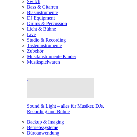
Switch
Bass & Gitarren
Blasinstrumente
DJ Equipment
Drums & Percussion
Licht & Bühne
Live
Studio & Recording
Tasteninstrumente
Zubehör
Musikinstrumente Kinder
Musikspielwaren
Sound & Light – alles für Musiker, DJs,
Recording und Bühne
Backup & Imaging
Betriebssysteme
Büroanwendung