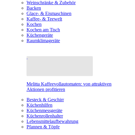
Weinschränke & Zubehör
Backen
Glace- & Eismaschinen
Kaffee- & Teewelt
Kochen
Kochen am Tisch
Küchengeräte
Raumklimageräte
Melitta Kaffeevollautomaten: von attraktiven
Aktionen profitieren
Besteck & Geschirr
Küchenhilfen
Küchenmessgeräte
Küchenrollenhalter
Lebensmittelaufbewahrung
Pfannen & Töpfe