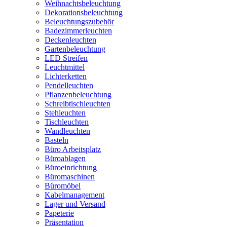
Weihnachtsbeleuchtung
Dekorationsbeleuchtung
Beleuchtungszubehör
Badezimmerleuchten
Deckenleuchten
Gartenbeleuchtung
LED Streifen
Leuchtmittel
Lichterketten
Pendelleuchten
Pflanzenbeleuchtung
Schreibtischleuchten
Stehleuchten
Tischleuchten
Wandleuchten
Basteln
Büro Arbeitsplatz
Büroablagen
Büroeinrichtung
Büromaschinen
Büromöbel
Kabelmanagement
Lager und Versand
Papeterie
Präsentation