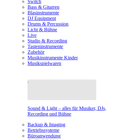
Switch
Bass & Gitarren
Blasinstrumente
DJ Equipment
Drums & Percussion
Licht & Bühne
Live
Studio & Recording
Tasteninstrumente
Zubehör
Musikinstrumente Kinder
Musikspielwaren
Sound & Light – alles für Musiker, DJs,
Recording und Bühne
Backup & Imaging
Betriebssysteme
Büroanwendung