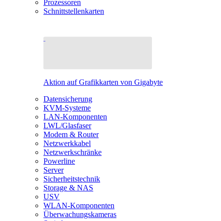
Prozessoren
Schnittstellenkarten
Aktion auf Grafikkarten von Gigabyte
Datensicherung
KVM-Systeme
LAN-Komponenten
LWL/Glasfaser
Modem & Router
Netzwerkkabel
Netzwerkschränke
Powerline
Server
Sicherheitstechnik
Storage & NAS
USV
WLAN-Komponenten
Überwachungskameras