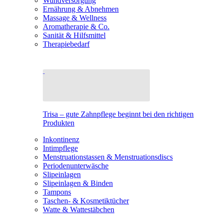
Wundversorgung
Ernährung & Abnehmen
Massage & Wellness
Aromatherapie & Co.
Sanität & Hilfsmittel
Therapiebedarf
Trisa – gute Zahnpflege beginnt bei den richtigen
Produkten
Inkontinenz
Intimpflege
Menstruationstassen & Menstruationsdiscs
Periodenunterwäsche
Slipeinlagen
Slipeinlagen & Binden
Tampons
Taschen- & Kosmetiktücher
Watte & Wattestäbchen