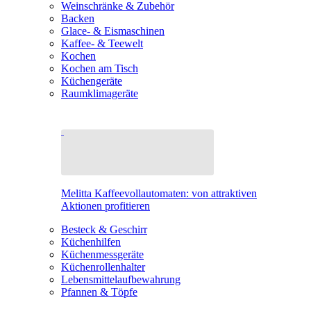
Weinschränke & Zubehör
Backen
Glace- & Eismaschinen
Kaffee- & Teewelt
Kochen
Kochen am Tisch
Küchengeräte
Raumklimageräte
Melitta Kaffeevollautomaten: von attraktiven
Aktionen profitieren
Besteck & Geschirr
Küchenhilfen
Küchenmessgeräte
Küchenrollenhalter
Lebensmittelaufbewahrung
Pfannen & Töpfe