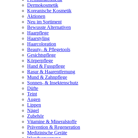
Dermokosmetik
Koreanische Kosmetik
Aktionen
Neu im Sortiment
Bewusste Alternativen
Haarpflege
Haarstyling
Haarcoloration
Beauty- & Pflegetools
Gesichtspflege
Körperpflege
Hand & Fusspflege
Rasur & Haarentfernung
Mund & Zahnpflege
Sonnen- & Insektenschutz
Düfte
Teint
Augen
Lippen
Nägel
Zubehör
Vitamine & Mineralstoffe
Prävention & Regeneration
Medizinische Geräte