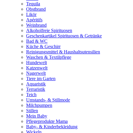
Tequila
Obstbrand
Likör
Apéritifs
Weinbrand
Alkoholfreie Spirituosen
Geschenkartikel Spirituosen & Getränke
Bad & WC
Küche & Geschirr
Reinigungsmittel & Haushaltsutensilien
Waschen & Textilpflege
Hundewelt
Katzenwelt
Nagerwelt
Tiere im Garten
Aquaristik
Terraristik
Teich
Umstands- & Stillmode
Milchpumpen
Stillen
Mein Baby
Pflegeprodukte Mama
Baby- & Kinderbekleidung
Wickeln