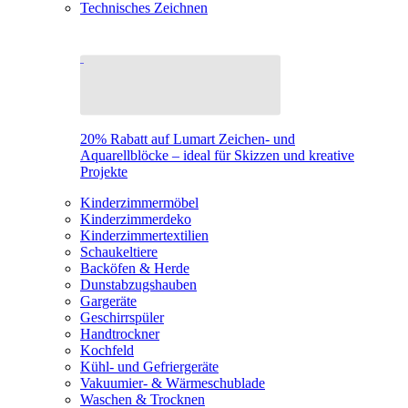
Technisches Zeichnen
20% Rabatt auf Lumart Zeichen- und
Aquarellblöcke – ideal für Skizzen und kreative
Projekte
Kinderzimmermöbel
Kinderzimmerdeko
Kinderzimmertextilien
Schaukeltiere
Backöfen & Herde
Dunstabzugshauben
Gargeräte
Geschirrspüler
Handtrockner
Kochfeld
Kühl- und Gefriergeräte
Vakuumier- & Wärmeschublade
Waschen & Trocknen