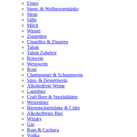
Eistee
Sport- & Wellnessgetränke
Sirup
Säfte
Milch
Wasser
Zigaretten
Cigarillos & Zigarren
Tabak
Tabak Zubehör
Rotwein
Weisswein
Rosé
Champagner & Schaumwein
Süss- & Dessertwein
Alkoholfreie Weine
Lagerbier
Craft Beer & Spezialitäten
Weizenbier
Biermischgetränke & Cider
Alkoholfreies Bier
Whisky
Gin
Rum & Cachaça
Vodka