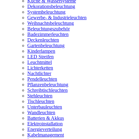
Küche & Wassersysteme
Dekorationsbeleuchtung
Systembeleuchtung
Gewerbe- & Industrieleuchten
Weihnachtsbeleuchtung
Beleuchtungszubehör
Badezimmerleuchten
Deckenleuchten
Gartenbeleuchtung
Kinderlampen
LED Streifen
Leuchtmittel
Lichterketten
Nachtlichter
Pendelleuchten
Pflanzenbeleuchtung
Schreibtischleuchten
Stehleuchten
Tischleuchten
Unterbauleuchten
Wandleuchten
Batterien & Akkus
Elektroinstallation
Energieverteilung
Kabelmanagement