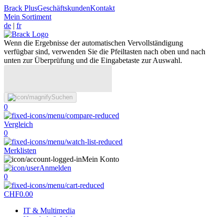
Brack Plus
Geschäftskunden
Kontakt
Mein Sortiment
de
|
fr
Wenn die Ergebnisse der automatischen Vervollständigung
verfügbar sind, verwenden Sie die Pfeiltasten nach oben und nach
unten zur Überprüfung und die Eingabetaste zur Auswahl.
Suchen
0
Vergleich
0
Merklisten
Mein Konto
Anmelden
0
CHF
0.00
IT & Multimedia