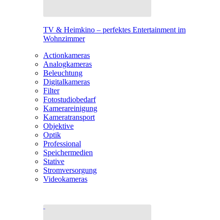
TV & Heimkino – perfektes Entertainment im
Wohnzimmer
Actionkameras
Analogkameras
Beleuchtung
Digitalkameras
Filter
Fotostudiobedarf
Kamerareinigung
Kameratransport
Objektive
Optik
Professional
Speichermedien
Stative
Stromversorgung
Videokameras