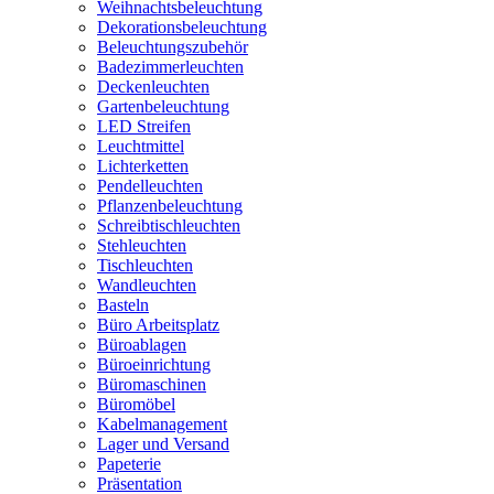
Weihnachtsbeleuchtung
Dekorationsbeleuchtung
Beleuchtungszubehör
Badezimmerleuchten
Deckenleuchten
Gartenbeleuchtung
LED Streifen
Leuchtmittel
Lichterketten
Pendelleuchten
Pflanzenbeleuchtung
Schreibtischleuchten
Stehleuchten
Tischleuchten
Wandleuchten
Basteln
Büro Arbeitsplatz
Büroablagen
Büroeinrichtung
Büromaschinen
Büromöbel
Kabelmanagement
Lager und Versand
Papeterie
Präsentation