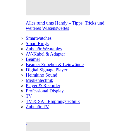
Alles rund ums Handy – Tipps, Tricks und
weiteres Wissenswertes
Smartwatches
Smart Rings
Zubehör Wearables
AV-Kabel & Adapter
Beamer
Beamer Zubehör & Leinwände
Digital Signage Player
Heimkino Sound
Medientechnik
Player & Recorder
Professional Display
TV
TV & SAT Empfangstechnik
Zubehör TV