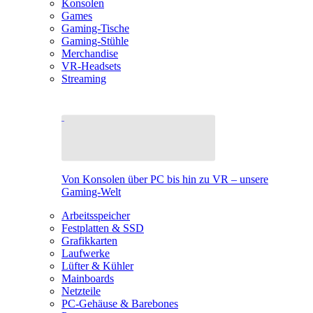
Konsolen
Games
Gaming-Tische
Gaming-Stühle
Merchandise
VR-Headsets
Streaming
Von Konsolen über PC bis hin zu VR – unsere
Gaming-Welt
Arbeitsspeicher
Festplatten & SSD
Grafikkarten
Laufwerke
Lüfter & Kühler
Mainboards
Netzteile
PC-Gehäuse & Barebones