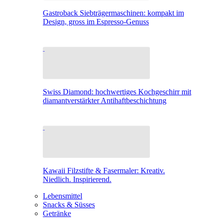
Gastroback Siebträgermaschinen: kompakt im
Design, gross im Espresso-Genuss
Swiss Diamond: hochwertiges Kochgeschirr mit
diamantverstärkter Antihaftbeschichtung
Kawaii Filzstifte & Fasermaler: Kreativ.
Niedlich. Inspirierend.
Lebensmittel
Snacks & Süsses
Getränke