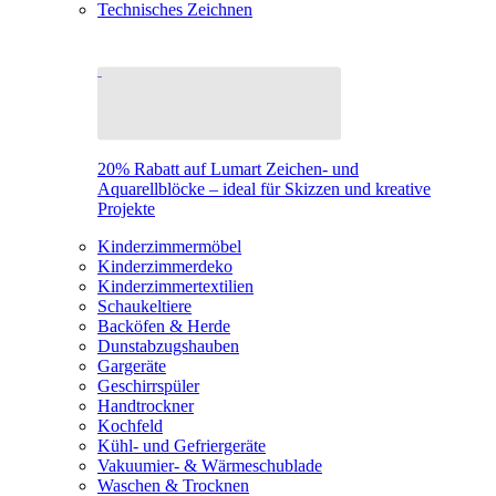
Technisches Zeichnen
20% Rabatt auf Lumart Zeichen- und
Aquarellblöcke – ideal für Skizzen und kreative
Projekte
Kinderzimmermöbel
Kinderzimmerdeko
Kinderzimmertextilien
Schaukeltiere
Backöfen & Herde
Dunstabzugshauben
Gargeräte
Geschirrspüler
Handtrockner
Kochfeld
Kühl- und Gefriergeräte
Vakuumier- & Wärmeschublade
Waschen & Trocknen