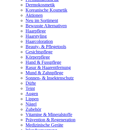
Dermokosmetik
Koreanische Kosmetik
Aktionen
Neu im Sortiment
Bewusste Alternativen
Haarpflege
Haarstyling
Haarcoloration
Beauty- & Pflegetools
Gesichtspflege
Körperpflege
Hand & Fusspflege
Rasur & Haarentfernung
Mund & Zahnpflege
Sonnen- & Insektenschutz
Düfte
Teint
Augen
Lippen
Nägel
Zubehör
Vitamine & Mineralstoffe
Prävention & Regeneration
Medizinische Geräte