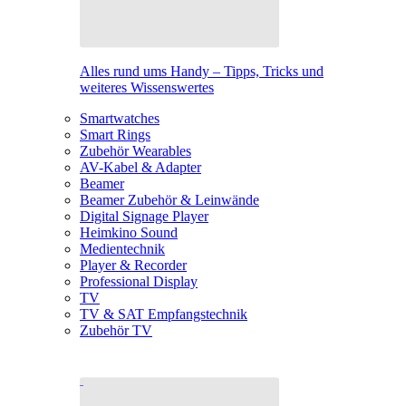
Alles rund ums Handy – Tipps, Tricks und
weiteres Wissenswertes
Smartwatches
Smart Rings
Zubehör Wearables
AV-Kabel & Adapter
Beamer
Beamer Zubehör & Leinwände
Digital Signage Player
Heimkino Sound
Medientechnik
Player & Recorder
Professional Display
TV
TV & SAT Empfangstechnik
Zubehör TV