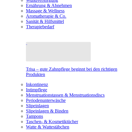
Wundversorgung
Ernährung & Abnehmen
Massage & Wellness
Aromatherapie & Co.
Sanität & Hilfsmittel
Therapiebedarf
Trisa – gute Zahnpflege beginnt bei den richtigen
Produkten
Inkontinenz
Intimpflege
Menstruationstassen & Menstruationsdiscs
Periodenunterwäsche
Slipeinlagen
Slipeinlagen & Binden
Tampons
Taschen- & Kosmetiktücher
Watte & Wattestäbchen