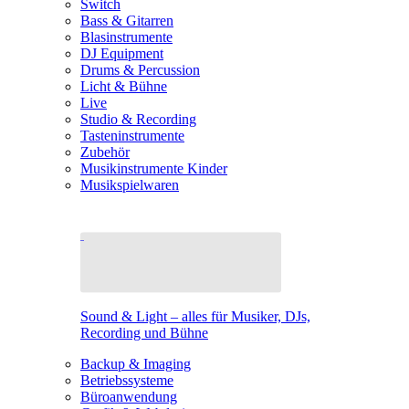
Switch
Bass & Gitarren
Blasinstrumente
DJ Equipment
Drums & Percussion
Licht & Bühne
Live
Studio & Recording
Tasteninstrumente
Zubehör
Musikinstrumente Kinder
Musikspielwaren
Sound & Light – alles für Musiker, DJs,
Recording und Bühne
Backup & Imaging
Betriebssysteme
Büroanwendung