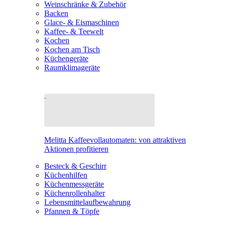
Weinschränke & Zubehör
Backen
Glace- & Eismaschinen
Kaffee- & Teewelt
Kochen
Kochen am Tisch
Küchengeräte
Raumklimageräte
Melitta Kaffeevollautomaten: von attraktiven
Aktionen profitieren
Besteck & Geschirr
Küchenhilfen
Küchenmessgeräte
Küchenrollenhalter
Lebensmittelaufbewahrung
Pfannen & Töpfe