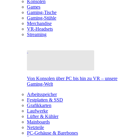
Konsolen
Games
Gaming-Tische
Gaming-Stühle
Merchandise
VR-Headsets
Streaming
Von Konsolen über PC bis hin zu VR – unsere
Gaming-Welt
Arbeitsspeicher
Festplatten & SSD
Grafikkarten
Laufwerke
Lüfter & Kühler
Mainboards
Netzteile
PC-Gehäuse & Barebones