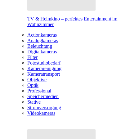
TV & Heimkino – perfektes Entertainment im
Wohnzimmer
Actionkameras
Analogkameras
Beleuchtung
Digitalkameras
Filter
Fotostudiobedarf
Kamerareinigung
Kameratransport
Objektive
Optik
Professional
Speichermedien
Stative
Stromversorgung
Videokameras