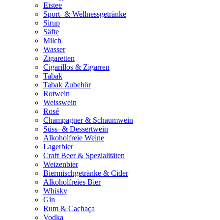
Eistee
Sport- & Wellnessgetränke
Sirup
Säfte
Milch
Wasser
Zigaretten
Cigarillos & Zigarren
Tabak
Tabak Zubehör
Rotwein
Weisswein
Rosé
Champagner & Schaumwein
Süss- & Dessertwein
Alkoholfreie Weine
Lagerbier
Craft Beer & Spezialitäten
Weizenbier
Biermischgetränke & Cider
Alkoholfreies Bier
Whisky
Gin
Rum & Cachaça
Vodka