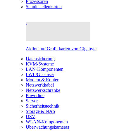
Prozessoren
Schnittstellenkarten
Aktion auf Grafikkarten von Gigabyte
Datensicherung
KVM-Systeme
LAN-Komponenten
LWL/Glasfaser
Modem & Router
Netzwerkkabel
Netzwerkschränke
Powerline
Server
Sicherheitstechnik
Storage & NAS
USV
WLAN-Komponenten
Überwachungskameras