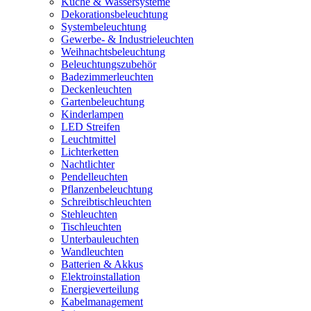
Küche & Wassersysteme
Dekorationsbeleuchtung
Systembeleuchtung
Gewerbe- & Industrieleuchten
Weihnachtsbeleuchtung
Beleuchtungszubehör
Badezimmerleuchten
Deckenleuchten
Gartenbeleuchtung
Kinderlampen
LED Streifen
Leuchtmittel
Lichterketten
Nachtlichter
Pendelleuchten
Pflanzenbeleuchtung
Schreibtischleuchten
Stehleuchten
Tischleuchten
Unterbauleuchten
Wandleuchten
Batterien & Akkus
Elektroinstallation
Energieverteilung
Kabelmanagement