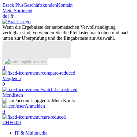
Brack Plus
Geschäftskunden
Kontakt
Mein Sortiment
de
|
fr
Wenn die Ergebnisse der automatischen Vervollständigung
verfügbar sind, verwenden Sie die Pfeiltasten nach oben und nach
unten zur Überprüfung und die Eingabetaste zur Auswahl.
Suchen
0
Vergleich
0
Merklisten
Mein Konto
Anmelden
0
CHF
0.00
IT & Multimedia