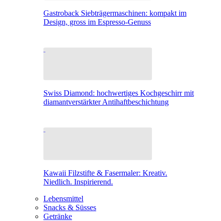
Gastroback Siebträgermaschinen: kompakt im
Design, gross im Espresso-Genuss
Swiss Diamond: hochwertiges Kochgeschirr mit
diamantverstärkter Antihaftbeschichtung
Kawaii Filzstifte & Fasermaler: Kreativ.
Niedlich. Inspirierend.
Lebensmittel
Snacks & Süsses
Getränke