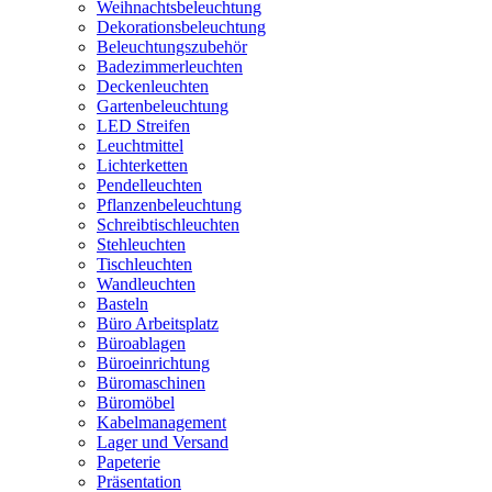
Weihnachtsbeleuchtung
Dekorationsbeleuchtung
Beleuchtungszubehör
Badezimmerleuchten
Deckenleuchten
Gartenbeleuchtung
LED Streifen
Leuchtmittel
Lichterketten
Pendelleuchten
Pflanzenbeleuchtung
Schreibtischleuchten
Stehleuchten
Tischleuchten
Wandleuchten
Basteln
Büro Arbeitsplatz
Büroablagen
Büroeinrichtung
Büromaschinen
Büromöbel
Kabelmanagement
Lager und Versand
Papeterie
Präsentation