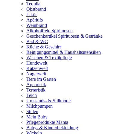
Tequila
Obstbrand
Likör
Apéritifs
Weinbrand
Alkoholfreie Spirituosen
Geschenkartikel Spirituosen & Getränke
Bad & WC
Küche & Geschirr
Reinigungsmittel & Haushaltsutensilien
Waschen & Textilpflege
Hundewelt
Katzenwelt
Nagerwelt
Tiere im Garten
Aquaristik
Terraristik
Teich
Umstands- & Stillmode
Milchpumpen
Stillen
Mein Baby
Pflegeprodukte Mama
Baby- & Kinderbekleidung
Wickeln