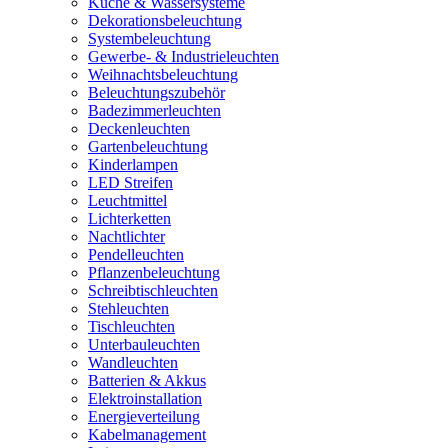
Küche & Wassersysteme
Dekorationsbeleuchtung
Systembeleuchtung
Gewerbe- & Industrieleuchten
Weihnachtsbeleuchtung
Beleuchtungszubehör
Badezimmerleuchten
Deckenleuchten
Gartenbeleuchtung
Kinderlampen
LED Streifen
Leuchtmittel
Lichterketten
Nachtlichter
Pendelleuchten
Pflanzenbeleuchtung
Schreibtischleuchten
Stehleuchten
Tischleuchten
Unterbauleuchten
Wandleuchten
Batterien & Akkus
Elektroinstallation
Energieverteilung
Kabelmanagement