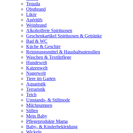
Tequila
Obstbrand
Likör
Apéritifs
Weinbrand
Alkoholfreie Spirituosen
Geschenkartikel Spirituosen & Getränke
Bad & WC
Küche & Geschirr
Reinigungsmittel & Haushaltsutensilien
Waschen & Textilpflege
Hundewelt
Katzenwelt
Nagerwelt
Tiere im Garten
Aquaristik
Terraristik
Teich
Umstands- & Stillmode
Milchpumpen
Stillen
Mein Baby
Pflegeprodukte Mama
Baby- & Kinderbekleidung
Wickeln