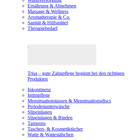
Wundversorgung
Ernährung & Abnehmen
Massage & Wellness
Aromatherapie & Co.
Sanität & Hilfsmittel
Therapiebedarf
Trisa – gute Zahnpflege beginnt bei den richtigen
Produkten
Inkontinenz
Intimpflege
Menstruationstassen & Menstruationsdiscs
Periodenunterwäsche
Slipeinlagen
Slipeinlagen & Binden
Tampons
Taschen- & Kosmetiktücher
Watte & Wattestäbchen