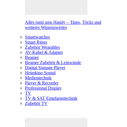
Alles rund ums Handy – Tipps, Tricks und
weiteres Wissenswertes
Smartwatches
Smart Rings
Zubehör Wearables
AV-Kabel & Adapter
Beamer
Beamer Zubehör & Leinwände
Digital Signage Player
Heimkino Sound
Medientechnik
Player & Recorder
Professional Display
TV
TV & SAT Empfangstechnik
Zubehör TV