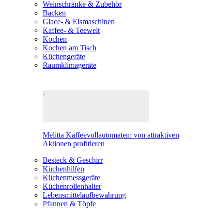
Weinschränke & Zubehör
Backen
Glace- & Eismaschinen
Kaffee- & Teewelt
Kochen
Kochen am Tisch
Küchengeräte
Raumklimageräte
Melitta Kaffeevollautomaten: von attraktiven
Aktionen profitieren
Besteck & Geschirr
Küchenhilfen
Küchenmessgeräte
Küchenrollenhalter
Lebensmittelaufbewahrung
Pfannen & Töpfe