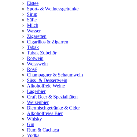
Eistee
Sport- & Wellnessgetränke
Sirup
Säfte
Milch
Wasser
Zigaretten
Cigarillos & Zigarren
Tabak
Tabak Zubehör
Rotwein
Weisswein
Rosé
Champagner & Schaumwein
Süss- & Dessertwein
Alkoholfreie Weine
Lagerbier
Craft Beer & Spezialitäten
Weizenbier
Biermischgetränke & Cider
Alkoholfreies Bier
Whisky
Gin
Rum & Cachaça
Vodka