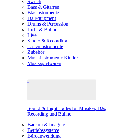
Switch
Bass & Gitarren
Blasinstrumente
DJ Equipment
Drums & Percussion
Licht & Bühne
Live
Studio & Recording
Tasteninstrumente
Zubehör
Musikinstrumente Kinder
Musikspielwaren
Sound & Light – alles für Musiker, DJs,
Recording und Bühne
Backup & Imaging
Betriebssysteme
Büroanwendung