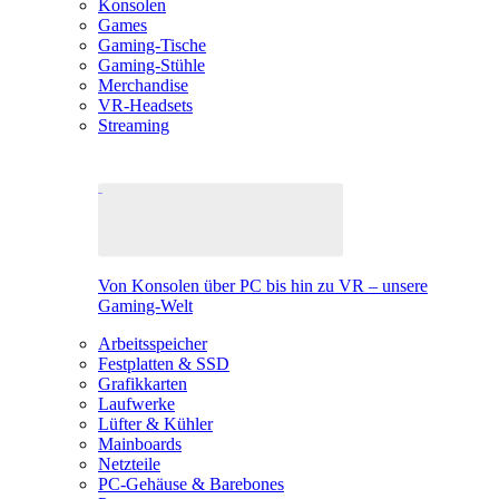
Konsolen
Games
Gaming-Tische
Gaming-Stühle
Merchandise
VR-Headsets
Streaming
Von Konsolen über PC bis hin zu VR – unsere
Gaming-Welt
Arbeitsspeicher
Festplatten & SSD
Grafikkarten
Laufwerke
Lüfter & Kühler
Mainboards
Netzteile
PC-Gehäuse & Barebones