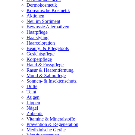
Dermokosmetik
Koreanische Kosmetik
Aktionen
Neu im Sortiment
Bewusste Alternativen
Haarpflege
Haarstyling
Haarcoloration
Beauty- & Pflegetools
Gesichtspflege
Körperpflege
Hand & Fusspflege
Rasur & Haarentfernung
Mund & Zahnpflege
Sonnen- & Insektenschutz
Düfte
Teint
Augen
Lippen
Nägel
Zubehör
Vitamine & Mineralstoffe
Prävention & Regeneration
Medizinische Geräte