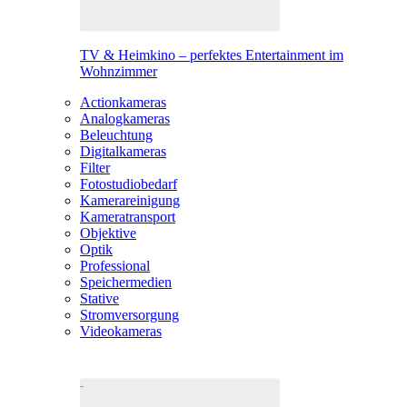
TV & Heimkino – perfektes Entertainment im
Wohnzimmer
Actionkameras
Analogkameras
Beleuchtung
Digitalkameras
Filter
Fotostudiobedarf
Kamerareinigung
Kameratransport
Objektive
Optik
Professional
Speichermedien
Stative
Stromversorgung
Videokameras