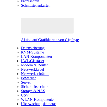
Prozessoren
Schnittstellenkarten
Aktion auf Grafikkarten von Gigabyte
Datensicherung
KVM-Systeme
LAN-Komponenten
LWL/Glasfaser
Modem & Router
Netzwerkkabel
Netzwerkschränke
Powerline
Server
Sicherheitstechnik
Storage & NAS
USV
WLAN-Komponenten
Überwachungskameras