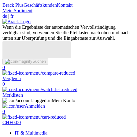
Brack Plus
Geschäftskunden
Kontakt
Mein Sortiment
de
|
fr
Wenn die Ergebnisse der automatischen Vervollständigung
verfügbar sind, verwenden Sie die Pfeiltasten nach oben und nach
unten zur Überprüfung und die Eingabetaste zur Auswahl.
Suchen
0
Vergleich
0
Merklisten
Mein Konto
Anmelden
0
CHF
0.00
IT & Multimedia