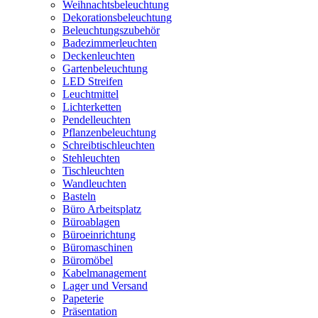
Weihnachtsbeleuchtung
Dekorationsbeleuchtung
Beleuchtungszubehör
Badezimmerleuchten
Deckenleuchten
Gartenbeleuchtung
LED Streifen
Leuchtmittel
Lichterketten
Pendelleuchten
Pflanzenbeleuchtung
Schreibtischleuchten
Stehleuchten
Tischleuchten
Wandleuchten
Basteln
Büro Arbeitsplatz
Büroablagen
Büroeinrichtung
Büromaschinen
Büromöbel
Kabelmanagement
Lager und Versand
Papeterie
Präsentation