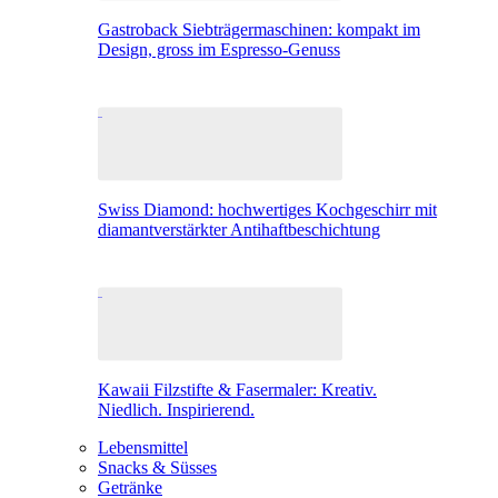
Gastroback Siebträgermaschinen: kompakt im
Design, gross im Espresso-Genuss
Swiss Diamond: hochwertiges Kochgeschirr mit
diamantverstärkter Antihaftbeschichtung
Kawaii Filzstifte & Fasermaler: Kreativ.
Niedlich. Inspirierend.
Lebensmittel
Snacks & Süsses
Getränke