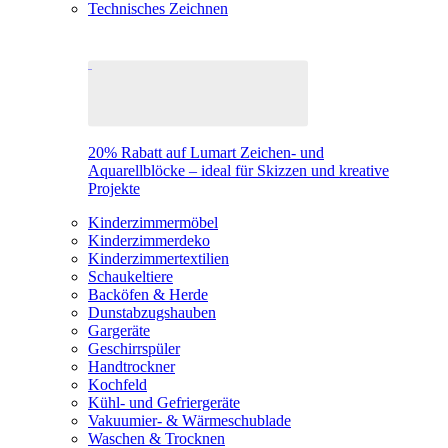
Technisches Zeichnen
20% Rabatt auf Lumart Zeichen- und
Aquarellblöcke – ideal für Skizzen und kreative
Projekte
Kinderzimmermöbel
Kinderzimmerdeko
Kinderzimmertextilien
Schaukeltiere
Backöfen & Herde
Dunstabzugshauben
Gargeräte
Geschirrspüler
Handtrockner
Kochfeld
Kühl- und Gefriergeräte
Vakuumier- & Wärmeschublade
Waschen & Trocknen