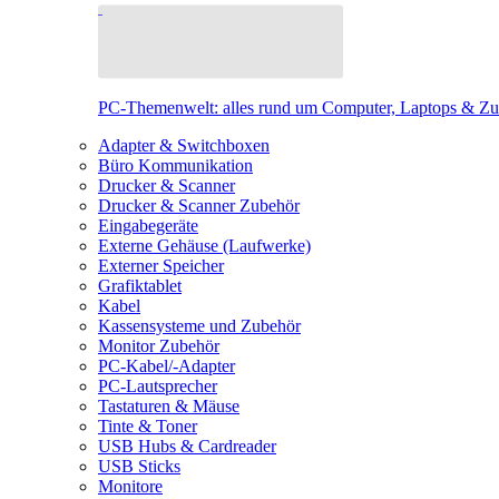
PC-Themenwelt: alles rund um Computer, Laptops & Z
Adapter & Switchboxen
Büro Kommunikation
Drucker & Scanner
Drucker & Scanner Zubehör
Eingabegeräte
Externe Gehäuse (Laufwerke)
Externer Speicher
Grafiktablet
Kabel
Kassensysteme und Zubehör
Monitor Zubehör
PC-Kabel/-Adapter
PC-Lautsprecher
Tastaturen & Mäuse
Tinte & Toner
USB Hubs & Cardreader
USB Sticks
Monitore