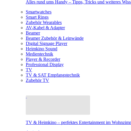
Alles rund ums Handy – Tipps, Tricks und weiteres Wis
Smartwatches
Smart Rings
Zubehör Wearables
AV-Kabel & Adapter
Beamer
Beamer Zubehör & Leinwände
Digital Signage Player
Heimkino Sound
Medientechnik
Player & Recorder
Professional Display
TV
TV & SAT Empfangstechnik
Zubehör TV
TV & Heimkino – perfektes Entertainment im Wohnzim