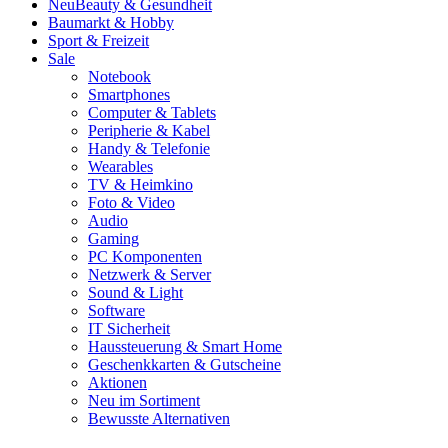
Neu
Beauty & Gesundheit
Baumarkt & Hobby
Sport & Freizeit
Sale
Notebook
Smartphones
Computer & Tablets
Peripherie & Kabel
Handy & Telefonie
Wearables
TV & Heimkino
Foto & Video
Audio
Gaming
PC Komponenten
Netzwerk & Server
Sound & Light
Software
IT Sicherheit
Haussteuerung & Smart Home
Geschenkkarten & Gutscheine
Aktionen
Neu im Sortiment
Bewusste Alternativen