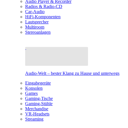
Audio Player & Recorder
Radios & Radio-CD
Car-Audio
HiFi-Komponenten
Lautsprecher
Multiroom
Stereoanlagen
Audio-Welt – bester Klang zu Hause und unterwegs
Eingabegeräte
Konsolen
Games
Gaming-Tische
Gaming-Stühle
Merchandise
VR-Headsets
Streaming