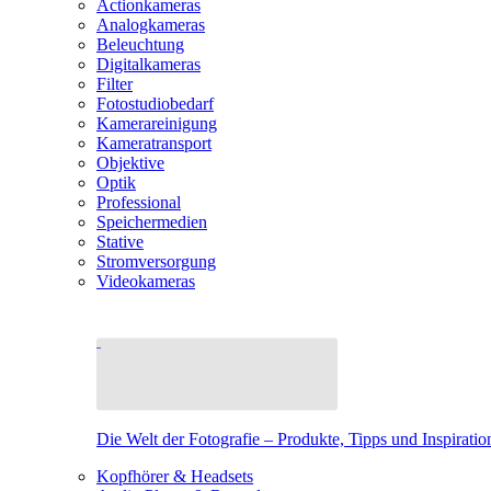
Actionkameras
Analogkameras
Beleuchtung
Digitalkameras
Filter
Fotostudiobedarf
Kamerareinigung
Kameratransport
Objektive
Optik
Professional
Speichermedien
Stative
Stromversorgung
Videokameras
Die Welt der Fotografie – Produkte, Tipps und Inspiratio
Kopfhörer & Headsets