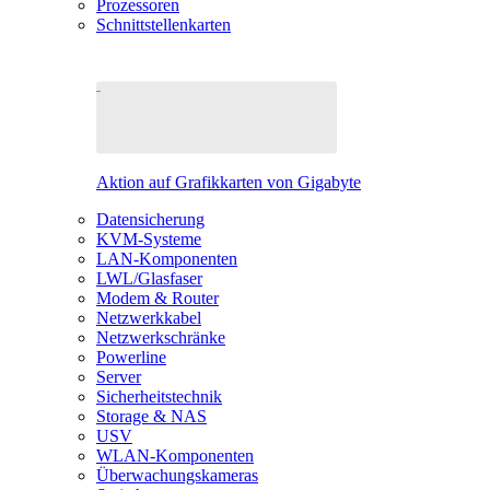
Prozessoren
Schnittstellenkarten
Aktion auf Grafikkarten von Gigabyte
Datensicherung
KVM-Systeme
LAN-Komponenten
LWL/Glasfaser
Modem & Router
Netzwerkkabel
Netzwerkschränke
Powerline
Server
Sicherheitstechnik
Storage & NAS
USV
WLAN-Komponenten
Überwachungskameras