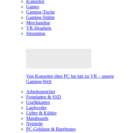
Konsolen
Games
Gaming-Tische
Gaming-Stühle
Merchandise
VR-Headsets
Streaming
Von Konsolen über PC bis hin zu VR – unsere
Gaming-Welt
Arbeitsspeicher
Festplatten & SSD
Grafikkarten
Laufwerke
Lüfter & Kühler
Mainboards
Netzteile
PC-Gehäuse & Barebones