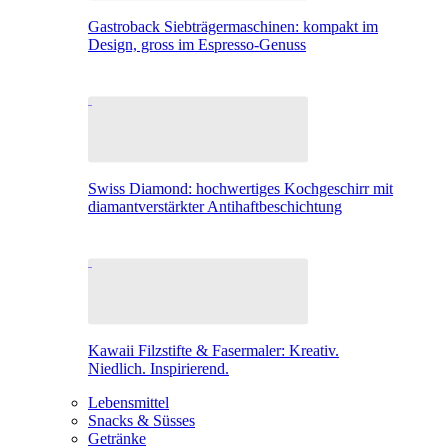
Gastroback Siebträgermaschinen: kompakt im
Design, gross im Espresso-Genuss
Swiss Diamond: hochwertiges Kochgeschirr mit
diamantverstärkter Antihaftbeschichtung
Kawaii Filzstifte & Fasermaler: Kreativ.
Niedlich. Inspirierend.
Lebensmittel
Snacks & Süsses
Getränke