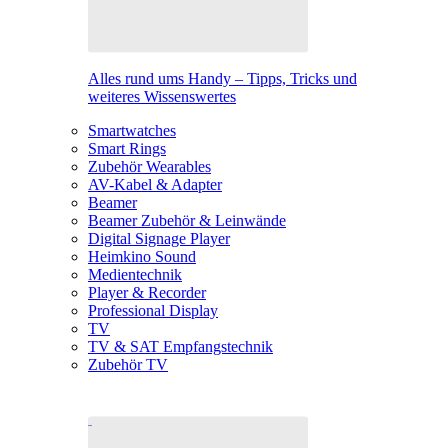
Alles rund ums Handy – Tipps, Tricks und
weiteres Wissenswertes
Smartwatches
Smart Rings
Zubehör Wearables
AV-Kabel & Adapter
Beamer
Beamer Zubehör & Leinwände
Digital Signage Player
Heimkino Sound
Medientechnik
Player & Recorder
Professional Display
TV
TV & SAT Empfangstechnik
Zubehör TV