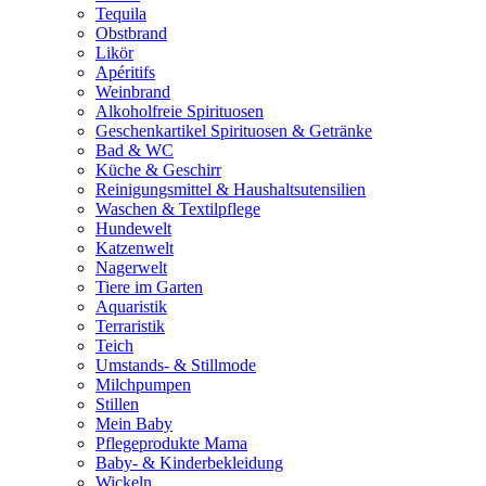
Tequila
Obstbrand
Likör
Apéritifs
Weinbrand
Alkoholfreie Spirituosen
Geschenkartikel Spirituosen & Getränke
Bad & WC
Küche & Geschirr
Reinigungsmittel & Haushaltsutensilien
Waschen & Textilpflege
Hundewelt
Katzenwelt
Nagerwelt
Tiere im Garten
Aquaristik
Terraristik
Teich
Umstands- & Stillmode
Milchpumpen
Stillen
Mein Baby
Pflegeprodukte Mama
Baby- & Kinderbekleidung
Wickeln