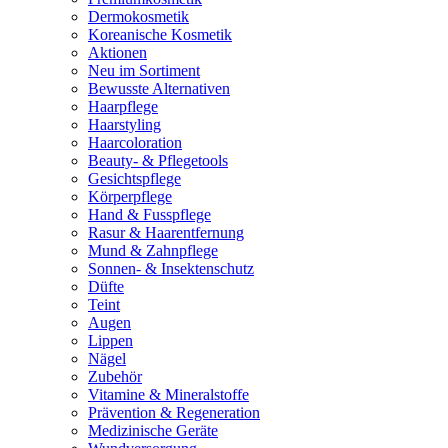
Dermokosmetik
Koreanische Kosmetik
Aktionen
Neu im Sortiment
Bewusste Alternativen
Haarpflege
Haarstyling
Haarcoloration
Beauty- & Pflegetools
Gesichtspflege
Körperpflege
Hand & Fusspflege
Rasur & Haarentfernung
Mund & Zahnpflege
Sonnen- & Insektenschutz
Düfte
Teint
Augen
Lippen
Nägel
Zubehör
Vitamine & Mineralstoffe
Prävention & Regeneration
Medizinische Geräte