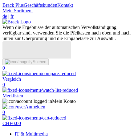
Brack Plus
Geschäftskunden
Kontakt
Mein Sortiment
de
|
fr
Wenn die Ergebnisse der automatischen Vervollständigung
verfügbar sind, verwenden Sie die Pfeiltasten nach oben und nach
unten zur Überprüfung und die Eingabetaste zur Auswahl.
Suchen
0
Vergleich
0
Merklisten
Mein Konto
Anmelden
0
CHF
0.00
IT & Multimedia