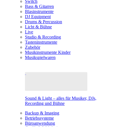
Switch
Bass & Gitarren
Blasinstrumente
DJ Equipment
Drums & Percussion
Licht & Bühne
Live
Studio & Recording
Tasteninstrumente
Zubehör
Musikinstrumente Kinder
Musikspielwaren
Sound & Light – alles für Musiker, DJs,
Recording und Bühne
Backup & Imaging
Betriebssysteme
Büroanwendung