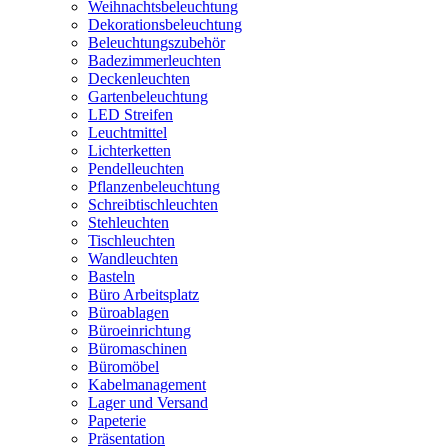
Weihnachtsbeleuchtung
Dekorationsbeleuchtung
Beleuchtungszubehör
Badezimmerleuchten
Deckenleuchten
Gartenbeleuchtung
LED Streifen
Leuchtmittel
Lichterketten
Pendelleuchten
Pflanzenbeleuchtung
Schreibtischleuchten
Stehleuchten
Tischleuchten
Wandleuchten
Basteln
Büro Arbeitsplatz
Büroablagen
Büroeinrichtung
Büromaschinen
Büromöbel
Kabelmanagement
Lager und Versand
Papeterie
Präsentation