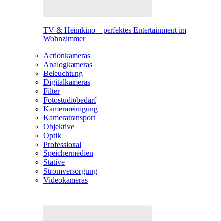
TV & Heimkino – perfektes Entertainment im
Wohnzimmer
Actionkameras
Analogkameras
Beleuchtung
Digitalkameras
Filter
Fotostudiobedarf
Kamerareinigung
Kameratransport
Objektive
Optik
Professional
Speichermedien
Stative
Stromversorgung
Videokameras