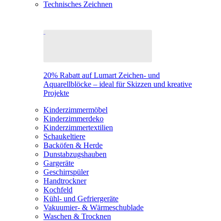
Technisches Zeichnen
20% Rabatt auf Lumart Zeichen- und
Aquarellblöcke – ideal für Skizzen und kreative
Projekte
Kinderzimmermöbel
Kinderzimmerdeko
Kinderzimmertextilien
Schaukeltiere
Backöfen & Herde
Dunstabzugshauben
Gargeräte
Geschirrspüler
Handtrockner
Kochfeld
Kühl- und Gefriergeräte
Vakuumier- & Wärmeschublade
Waschen & Trocknen