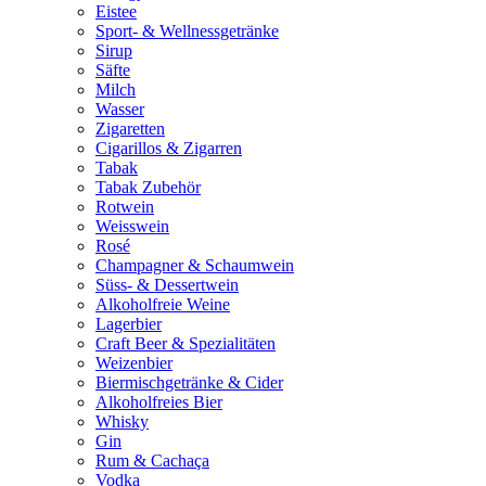
Eistee
Sport- & Wellnessgetränke
Sirup
Säfte
Milch
Wasser
Zigaretten
Cigarillos & Zigarren
Tabak
Tabak Zubehör
Rotwein
Weisswein
Rosé
Champagner & Schaumwein
Süss- & Dessertwein
Alkoholfreie Weine
Lagerbier
Craft Beer & Spezialitäten
Weizenbier
Biermischgetränke & Cider
Alkoholfreies Bier
Whisky
Gin
Rum & Cachaça
Vodka