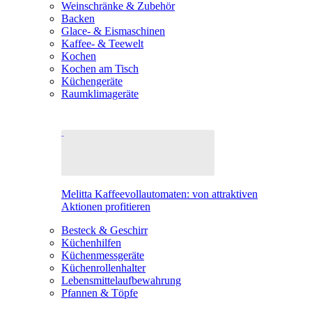
Weinschränke & Zubehör
Backen
Glace- & Eismaschinen
Kaffee- & Teewelt
Kochen
Kochen am Tisch
Küchengeräte
Raumklimageräte
Melitta Kaffeevollautomaten: von attraktiven
Aktionen profitieren
Besteck & Geschirr
Küchenhilfen
Küchenmessgeräte
Küchenrollenhalter
Lebensmittelaufbewahrung
Pfannen & Töpfe