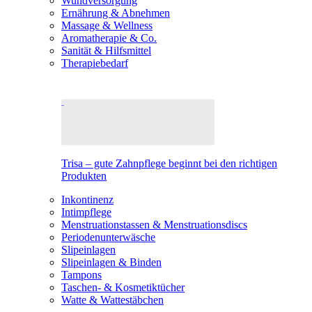
Wundversorgung
Ernährung & Abnehmen
Massage & Wellness
Aromatherapie & Co.
Sanität & Hilfsmittel
Therapiebedarf
Trisa – gute Zahnpflege beginnt bei den richtigen
Produkten
Inkontinenz
Intimpflege
Menstruationstassen & Menstruationsdiscs
Periodenunterwäsche
Slipeinlagen
Slipeinlagen & Binden
Tampons
Taschen- & Kosmetiktücher
Watte & Wattestäbchen