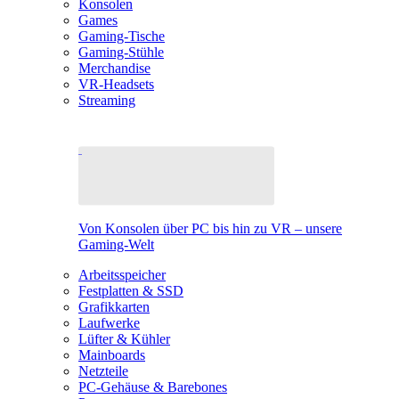
Konsolen
Games
Gaming-Tische
Gaming-Stühle
Merchandise
VR-Headsets
Streaming
Von Konsolen über PC bis hin zu VR – unsere
Gaming-Welt
Arbeitsspeicher
Festplatten & SSD
Grafikkarten
Laufwerke
Lüfter & Kühler
Mainboards
Netzteile
PC-Gehäuse & Barebones