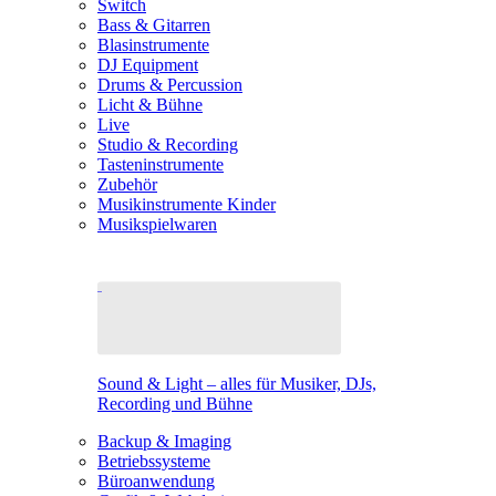
Switch
Bass & Gitarren
Blasinstrumente
DJ Equipment
Drums & Percussion
Licht & Bühne
Live
Studio & Recording
Tasteninstrumente
Zubehör
Musikinstrumente Kinder
Musikspielwaren
Sound & Light – alles für Musiker, DJs,
Recording und Bühne
Backup & Imaging
Betriebssysteme
Büroanwendung