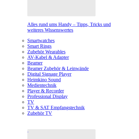
Alles rund ums Handy – Tipps, Tricks und
weiteres Wissenswertes
Smartwatches
Smart Rings
Zubehör Wearables
AV-Kabel & Adapter
Beamer
Beamer Zubehör & Leinwände
Digital Signage Player
Heimkino Sound
Medientechnik
Player & Recorder
Professional Display
TV
TV & SAT Empfangstechnik
Zubehör TV