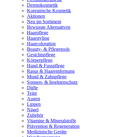
Dermokosmetik
Koreanische Kosmetik
Aktionen
Neu im Sortiment
Bewusste Alternativen
Haarpflege
Haarstyling
Haarcoloration
Beauty- & Pflegetools
Gesichtspflege
Körperpflege
Hand & Fusspflege
Rasur & Haarentfernung
Mund & Zahnpflege
Sonnen- & Insektenschutz
Düfte
Teint
Augen
Lippen
Nägel
Zubehör
Vitamine & Mineralstoffe
Prävention & Regeneration
Medizinische Geräte