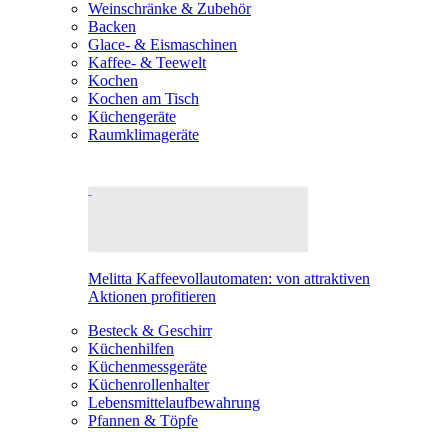
Weinschränke & Zubehör
Backen
Glace- & Eismaschinen
Kaffee- & Teewelt
Kochen
Kochen am Tisch
Küchengeräte
Raumklimageräte
Melitta Kaffeevollautomaten: von attraktiven
Aktionen profitieren
Besteck & Geschirr
Küchenhilfen
Küchenmessgeräte
Küchenrollenhalter
Lebensmittelaufbewahrung
Pfannen & Töpfe