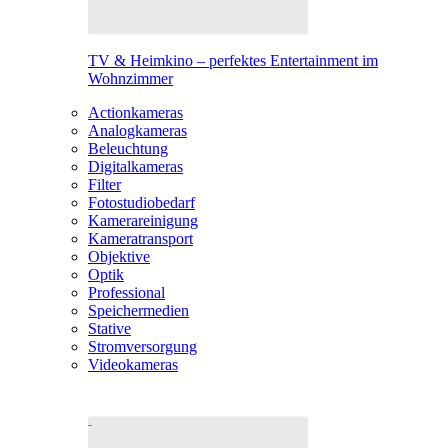
TV & Heimkino – perfektes Entertainment im
Wohnzimmer
Actionkameras
Analogkameras
Beleuchtung
Digitalkameras
Filter
Fotostudiobedarf
Kamerareinigung
Kameratransport
Objektive
Optik
Professional
Speichermedien
Stative
Stromversorgung
Videokameras