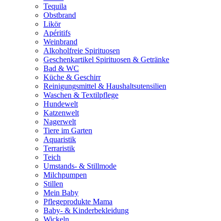
Tequila
Obstbrand
Likör
Apéritifs
Weinbrand
Alkoholfreie Spirituosen
Geschenkartikel Spirituosen & Getränke
Bad & WC
Küche & Geschirr
Reinigungsmittel & Haushaltsutensilien
Waschen & Textilpflege
Hundewelt
Katzenwelt
Nagerwelt
Tiere im Garten
Aquaristik
Terraristik
Teich
Umstands- & Stillmode
Milchpumpen
Stillen
Mein Baby
Pflegeprodukte Mama
Baby- & Kinderbekleidung
Wickeln