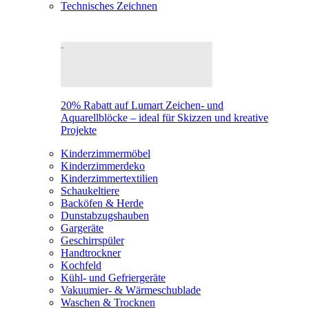
Technisches Zeichnen
20% Rabatt auf Lumart Zeichen- und
Aquarellblöcke – ideal für Skizzen und kreative
Projekte
Kinderzimmermöbel
Kinderzimmerdeko
Kinderzimmertextilien
Schaukeltiere
Backöfen & Herde
Dunstabzugshauben
Gargeräte
Geschirrspüler
Handtrockner
Kochfeld
Kühl- und Gefriergeräte
Vakuumier- & Wärmeschublade
Waschen & Trocknen