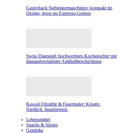
Gastroback Siebträgermaschinen: kompakt im
Design, gross im Espresso-Genuss
Swiss Diamond: hochwertiges Kochgeschirr mit
diamantverstärkter Antihaftbeschichtung
Kawaii Filzstifte & Fasermaler: Kreativ.
Niedlich. Inspirierend.
Lebensmittel
Snacks & Süsses
Getränke