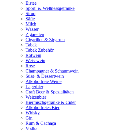
Eistee
Sport- & Wellnessgetränke
Sirup
Säfte
Milch
Wasser
Zigaretten
Cigarillos & Zigarren
Tabak
Tabak Zubehör
Rotwein
Weisswein
Rosé
Champagner & Schaumwein
Süss- & Dessertwein
Alkoholfreie Weine
Lagerbier
Craft Beer & Spezialitäten
Weizenbier
Biermischgetränke & Cider
Alkoholfreies Bier
Whisky
Gin
Rum & Cachaça
Vodka