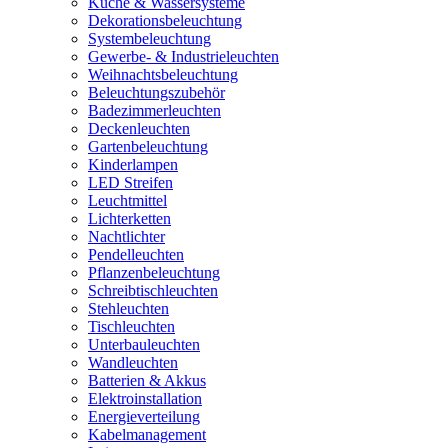
Küche & Wassersysteme
Dekorationsbeleuchtung
Systembeleuchtung
Gewerbe- & Industrieleuchten
Weihnachtsbeleuchtung
Beleuchtungszubehör
Badezimmerleuchten
Deckenleuchten
Gartenbeleuchtung
Kinderlampen
LED Streifen
Leuchtmittel
Lichterketten
Nachtlichter
Pendelleuchten
Pflanzenbeleuchtung
Schreibtischleuchten
Stehleuchten
Tischleuchten
Unterbauleuchten
Wandleuchten
Batterien & Akkus
Elektroinstallation
Energieverteilung
Kabelmanagement