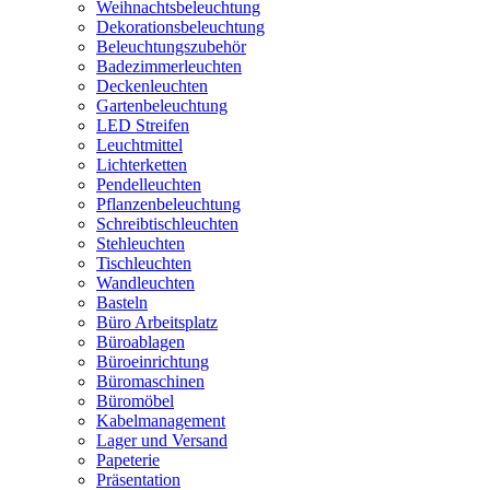
Weihnachtsbeleuchtung
Dekorationsbeleuchtung
Beleuchtungszubehör
Badezimmerleuchten
Deckenleuchten
Gartenbeleuchtung
LED Streifen
Leuchtmittel
Lichterketten
Pendelleuchten
Pflanzenbeleuchtung
Schreibtischleuchten
Stehleuchten
Tischleuchten
Wandleuchten
Basteln
Büro Arbeitsplatz
Büroablagen
Büroeinrichtung
Büromaschinen
Büromöbel
Kabelmanagement
Lager und Versand
Papeterie
Präsentation