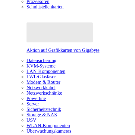
Prozessoren
Schnittstellenkarten
Aktion auf Grafikkarten von Gigabyte
Datensicherung
KVM-Systeme
LAN-Komponenten
LWL/Glasfaser
Modem & Router
Netzwerkkabel
Netzwerkschränke
Powerline
Server
Sicherheitstechnik
Storage & NAS
USV
WLAN-Komponenten
Überwachungskameras