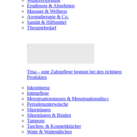
Wundversorgung
Ernährung & Abnehmen
Massage & Wellness
Aromatherapie & Co.
Sanität & Hilfsmittel
Therapiebedarf
Trisa – gute Zahnpflege beginnt bei den richtigen
Produkten
Inkontinenz
Intimpflege
Menstruationstassen & Menstruationsdiscs
Periodenunterwäsche
Slipeinlagen
Slipeinlagen & Binden
Tampons
Taschen- & Kosmetiktücher
Watte & Wattestäbchen