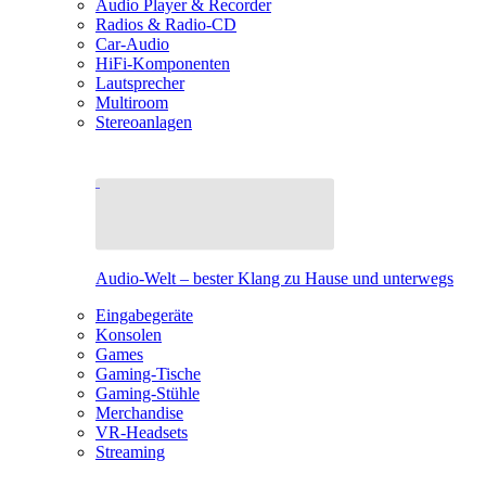
Audio Player & Recorder
Radios & Radio-CD
Car-Audio
HiFi-Komponenten
Lautsprecher
Multiroom
Stereoanlagen
Audio-Welt – bester Klang zu Hause und unterwegs
Eingabegeräte
Konsolen
Games
Gaming-Tische
Gaming-Stühle
Merchandise
VR-Headsets
Streaming