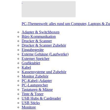
PC-Themenwelt: alles rund um Computer, Laptops & Z
Adapter & Switchboxen
Büro Kommunikation
Drucker & Scanner
Drucker & Scanner Zubehör
Eingabegeräte
Externe Gehäuse (Laufwerke)
Externer Speicher
Grafiktablet
Kabel
Kassensysteme und Zubehör
Monitor Zubehör
PC-Kabel/-Adapter
PC-Lautsprecher
Tastaturen & Mäuse
Tinte & Toner
USB Hubs & Cardreader
USB Sticks
Monitore