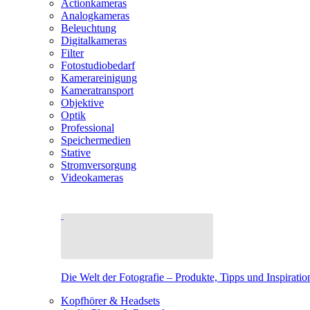
Actionkameras
Analogkameras
Beleuchtung
Digitalkameras
Filter
Fotostudiobedarf
Kamerareinigung
Kameratransport
Objektive
Optik
Professional
Speichermedien
Stative
Stromversorgung
Videokameras
Die Welt der Fotografie – Produkte, Tipps und Inspiratio
Kopfhörer & Headsets