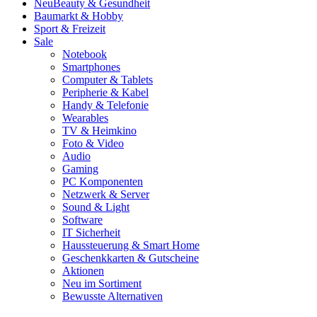
Neu
Beauty & Gesundheit
Baumarkt & Hobby
Sport & Freizeit
Sale
Notebook
Smartphones
Computer & Tablets
Peripherie & Kabel
Handy & Telefonie
Wearables
TV & Heimkino
Foto & Video
Audio
Gaming
PC Komponenten
Netzwerk & Server
Sound & Light
Software
IT Sicherheit
Haussteuerung & Smart Home
Geschenkkarten & Gutscheine
Aktionen
Neu im Sortiment
Bewusste Alternativen