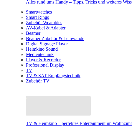
Alles rund ums Handy – Tipps, Tricks und weiteres Wis
Smartwatches
Smart Rings
Zubehör Wearables
AV-Kabel & Adapter
Beamer
Beamer Zubehör & Leinwände
Digital Signage Player
Heimkino Sound
Medientechnik
Player & Recorder
Professional Display
TV
TV & SAT Empfangstechnik
Zubehör TV
TV & Heimkino – perfektes Entertainment im Wohnzim