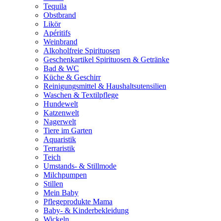
Tequila
Obstbrand
Likör
Apéritifs
Weinbrand
Alkoholfreie Spirituosen
Geschenkartikel Spirituosen & Getränke
Bad & WC
Küche & Geschirr
Reinigungsmittel & Haushaltsutensilien
Waschen & Textilpflege
Hundewelt
Katzenwelt
Nagerwelt
Tiere im Garten
Aquaristik
Terraristik
Teich
Umstands- & Stillmode
Milchpumpen
Stillen
Mein Baby
Pflegeprodukte Mama
Baby- & Kinderbekleidung
Wickeln