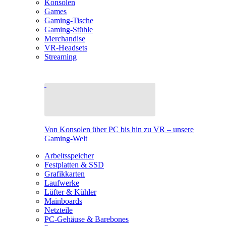
Konsolen
Games
Gaming-Tische
Gaming-Stühle
Merchandise
VR-Headsets
Streaming
Von Konsolen über PC bis hin zu VR – unsere
Gaming-Welt
Arbeitsspeicher
Festplatten & SSD
Grafikkarten
Laufwerke
Lüfter & Kühler
Mainboards
Netzteile
PC-Gehäuse & Barebones