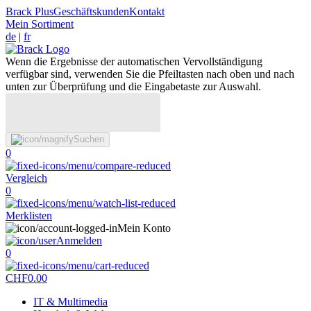
Brack Plus
Geschäftskunden
Kontakt
Mein Sortiment
de
|
fr
Wenn die Ergebnisse der automatischen Vervollständigung
verfügbar sind, verwenden Sie die Pfeiltasten nach oben und nach
unten zur Überprüfung und die Eingabetaste zur Auswahl.
Suchen
0
Vergleich
0
Merklisten
Mein Konto
Anmelden
0
CHF
0.00
IT & Multimedia