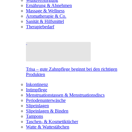
Wundversorgung
Ernährung & Abnehmen
Massage & Wellness
Aromatherapie & Co.
Sanität & Hilfsmittel
Therapiebedarf
Trisa – gute Zahnpflege beginnt bei den richtigen
Produkten
Inkontinenz
Intimpflege
Menstruationstassen & Menstruationsdiscs
Periodenunterwäsche
Slipeinlagen
Slipeinlagen & Binden
Tampons
Taschen- & Kosmetiktücher
Watte & Wattestäbchen