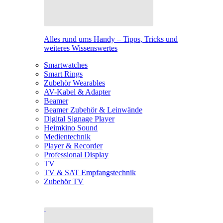
Alles rund ums Handy – Tipps, Tricks und
weiteres Wissenswertes
Smartwatches
Smart Rings
Zubehör Wearables
AV-Kabel & Adapter
Beamer
Beamer Zubehör & Leinwände
Digital Signage Player
Heimkino Sound
Medientechnik
Player & Recorder
Professional Display
TV
TV & SAT Empfangstechnik
Zubehör TV