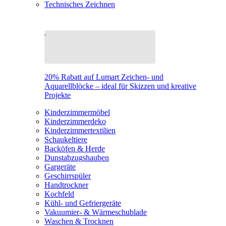
Technisches Zeichnen
20% Rabatt auf Lumart Zeichen- und
Aquarellblöcke – ideal für Skizzen und kreative
Projekte
Kinderzimmermöbel
Kinderzimmerdeko
Kinderzimmertextilien
Schaukeltiere
Backöfen & Herde
Dunstabzugshauben
Gargeräte
Geschirrspüler
Handtrockner
Kochfeld
Kühl- und Gefriergeräte
Vakuumier- & Wärmeschublade
Waschen & Trocknen