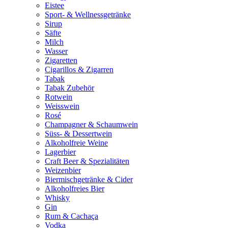
Eistee
Sport- & Wellnessgetränke
Sirup
Säfte
Milch
Wasser
Zigaretten
Cigarillos & Zigarren
Tabak
Tabak Zubehör
Rotwein
Weisswein
Rosé
Champagner & Schaumwein
Süss- & Dessertwein
Alkoholfreie Weine
Lagerbier
Craft Beer & Spezialitäten
Weizenbier
Biermischgetränke & Cider
Alkoholfreies Bier
Whisky
Gin
Rum & Cachaça
Vodka