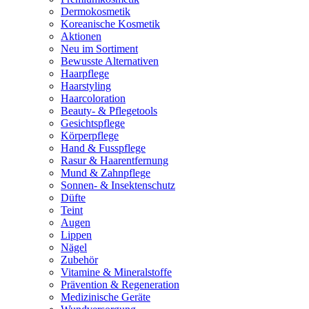
Dermokosmetik
Koreanische Kosmetik
Aktionen
Neu im Sortiment
Bewusste Alternativen
Haarpflege
Haarstyling
Haarcoloration
Beauty- & Pflegetools
Gesichtspflege
Körperpflege
Hand & Fusspflege
Rasur & Haarentfernung
Mund & Zahnpflege
Sonnen- & Insektenschutz
Düfte
Teint
Augen
Lippen
Nägel
Zubehör
Vitamine & Mineralstoffe
Prävention & Regeneration
Medizinische Geräte