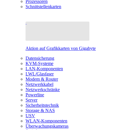
Prozessoren
Schnittstellenkarten
Aktion auf Grafikkarten von Gigabyte
Datensicherung
KVM-Systeme
LAN-Komponenten
LWL/Glasfaser
Modem & Router
Netzwerkkabel
Netzwerkschränke
Powerline
Server
Sicherheitstechnik
Storage & NAS
USV
WLAN-Komponenten
Überwachungskameras