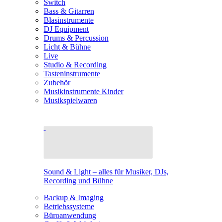
Switch
Bass & Gitarren
Blasinstrumente
DJ Equipment
Drums & Percussion
Licht & Bühne
Live
Studio & Recording
Tasteninstrumente
Zubehör
Musikinstrumente Kinder
Musikspielwaren
Sound & Light – alles für Musiker, DJs,
Recording und Bühne
Backup & Imaging
Betriebssysteme
Büroanwendung