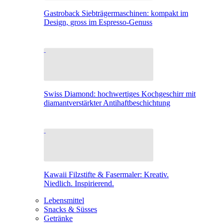
Gastroback Siebträgermaschinen: kompakt im
Design, gross im Espresso-Genuss
Swiss Diamond: hochwertiges Kochgeschirr mit
diamantverstärkter Antihaftbeschichtung
Kawaii Filzstifte & Fasermaler: Kreativ.
Niedlich. Inspirierend.
Lebensmittel
Snacks & Süsses
Getränke