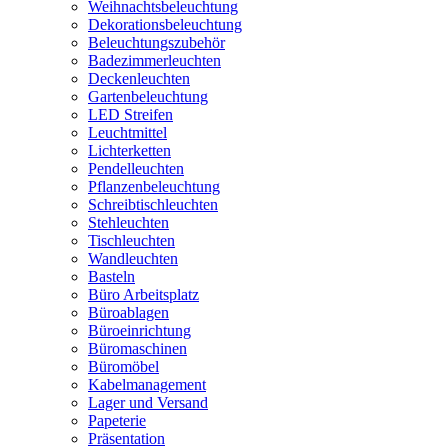
Weihnachtsbeleuchtung
Dekorationsbeleuchtung
Beleuchtungszubehör
Badezimmerleuchten
Deckenleuchten
Gartenbeleuchtung
LED Streifen
Leuchtmittel
Lichterketten
Pendelleuchten
Pflanzenbeleuchtung
Schreibtischleuchten
Stehleuchten
Tischleuchten
Wandleuchten
Basteln
Büro Arbeitsplatz
Büroablagen
Büroeinrichtung
Büromaschinen
Büromöbel
Kabelmanagement
Lager und Versand
Papeterie
Präsentation