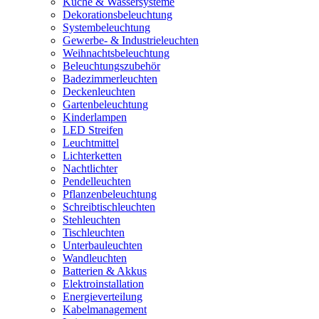
Küche & Wassersysteme
Dekorationsbeleuchtung
Systembeleuchtung
Gewerbe- & Industrieleuchten
Weihnachtsbeleuchtung
Beleuchtungszubehör
Badezimmerleuchten
Deckenleuchten
Gartenbeleuchtung
Kinderlampen
LED Streifen
Leuchtmittel
Lichterketten
Nachtlichter
Pendelleuchten
Pflanzenbeleuchtung
Schreibtischleuchten
Stehleuchten
Tischleuchten
Unterbauleuchten
Wandleuchten
Batterien & Akkus
Elektroinstallation
Energieverteilung
Kabelmanagement