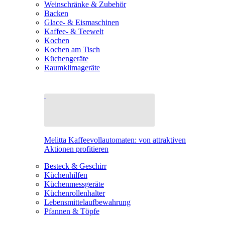
Weinschränke & Zubehör
Backen
Glace- & Eismaschinen
Kaffee- & Teewelt
Kochen
Kochen am Tisch
Küchengeräte
Raumklimageräte
Melitta Kaffeevollautomaten: von attraktiven
Aktionen profitieren
Besteck & Geschirr
Küchenhilfen
Küchenmessgeräte
Küchenrollenhalter
Lebensmittelaufbewahrung
Pfannen & Töpfe