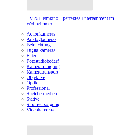
TV & Heimkino – perfektes Entertainment im
Wohnzimmer
Actionkameras
Analogkameras
Beleuchtung
Digitalkameras
Filter
Fotostudiobedarf
Kamerareinigung
Kameratransport
Objektive
Optik
Professional
Speichermedien
Stative
Stromversorgung
Videokameras