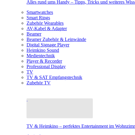
Alles rund ums Handy – Tipps, Tricks und weiteres Wis
Smartwatches
Smart Rings
Zubehör Wearables
AV-Kabel & Adapter
Beamer
Beamer Zubehör & Leinwände
Digital Signage Player
Heimkino Sound
Medientechnik
Player & Recorder
Professional Display
TV
TV & SAT Empfangstechnik
Zubehör TV
TV & Heimkino – perfektes Entertainment im Wohnzim