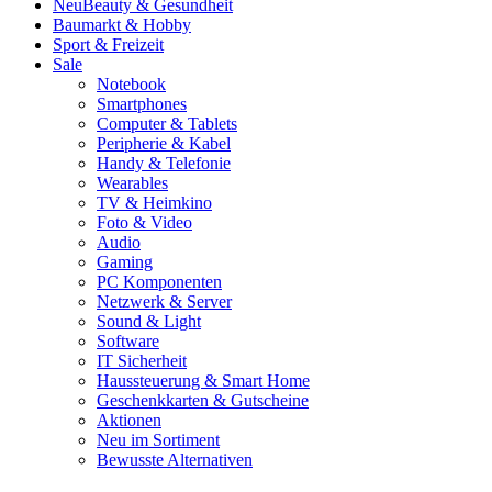
Neu
Beauty & Gesundheit
Baumarkt & Hobby
Sport & Freizeit
Sale
Notebook
Smartphones
Computer & Tablets
Peripherie & Kabel
Handy & Telefonie
Wearables
TV & Heimkino
Foto & Video
Audio
Gaming
PC Komponenten
Netzwerk & Server
Sound & Light
Software
IT Sicherheit
Haussteuerung & Smart Home
Geschenkkarten & Gutscheine
Aktionen
Neu im Sortiment
Bewusste Alternativen