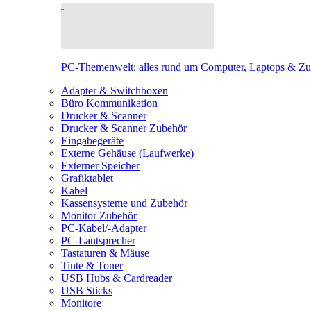
PC-Themenwelt: alles rund um Computer, Laptops & Z
Adapter & Switchboxen
Büro Kommunikation
Drucker & Scanner
Drucker & Scanner Zubehör
Eingabegeräte
Externe Gehäuse (Laufwerke)
Externer Speicher
Grafiktablet
Kabel
Kassensysteme und Zubehör
Monitor Zubehör
PC-Kabel/-Adapter
PC-Lautsprecher
Tastaturen & Mäuse
Tinte & Toner
USB Hubs & Cardreader
USB Sticks
Monitore