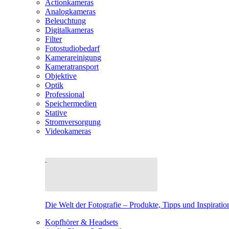
Actionkameras
Analogkameras
Beleuchtung
Digitalkameras
Filter
Fotostudiobedarf
Kamerareinigung
Kameratransport
Objektive
Optik
Professional
Speichermedien
Stative
Stromversorgung
Videokameras
Die Welt der Fotografie – Produkte, Tipps und Inspiratio
Kopfhörer & Headsets