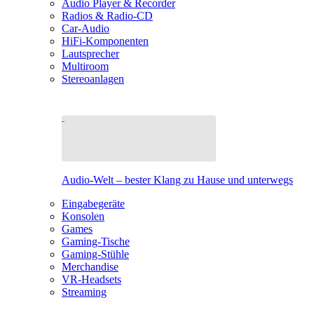
Audio Player & Recorder
Radios & Radio-CD
Car-Audio
HiFi-Komponenten
Lautsprecher
Multiroom
Stereoanlagen
Audio-Welt – bester Klang zu Hause und unterwegs
Eingabegeräte
Konsolen
Games
Gaming-Tische
Gaming-Stühle
Merchandise
VR-Headsets
Streaming