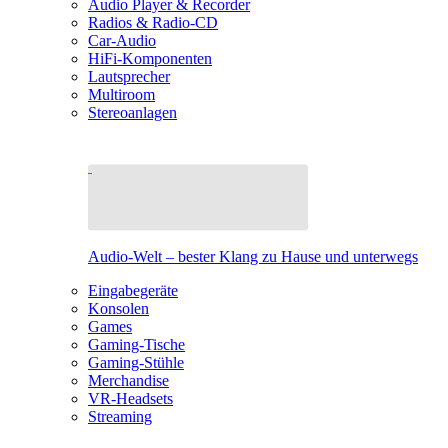
Audio Player & Recorder
Radios & Radio-CD
Car-Audio
HiFi-Komponenten
Lautsprecher
Multiroom
Stereoanlagen
Audio-Welt – bester Klang zu Hause und unterwegs
Eingabegeräte
Konsolen
Games
Gaming-Tische
Gaming-Stühle
Merchandise
VR-Headsets
Streaming