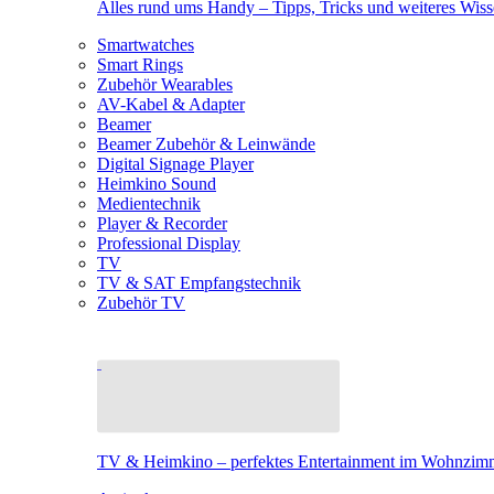
Alles rund ums Handy – Tipps, Tricks und weiteres Wis
Smartwatches
Smart Rings
Zubehör Wearables
AV-Kabel & Adapter
Beamer
Beamer Zubehör & Leinwände
Digital Signage Player
Heimkino Sound
Medientechnik
Player & Recorder
Professional Display
TV
TV & SAT Empfangstechnik
Zubehör TV
TV & Heimkino – perfektes Entertainment im Wohnzim