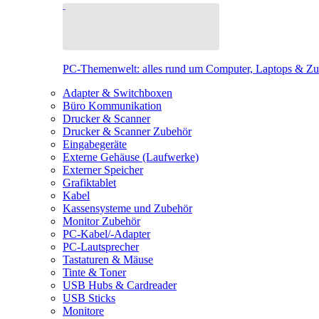
PC-Themenwelt: alles rund um Computer, Laptops & Z
Adapter & Switchboxen
Büro Kommunikation
Drucker & Scanner
Drucker & Scanner Zubehör
Eingabegeräte
Externe Gehäuse (Laufwerke)
Externer Speicher
Grafiktablet
Kabel
Kassensysteme und Zubehör
Monitor Zubehör
PC-Kabel/-Adapter
PC-Lautsprecher
Tastaturen & Mäuse
Tinte & Toner
USB Hubs & Cardreader
USB Sticks
Monitore