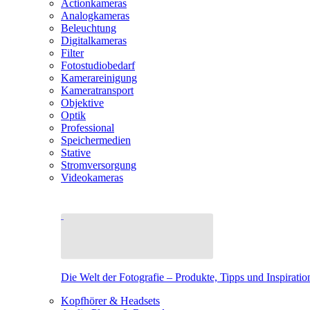
Actionkameras
Analogkameras
Beleuchtung
Digitalkameras
Filter
Fotostudiobedarf
Kamerareinigung
Kameratransport
Objektive
Optik
Professional
Speichermedien
Stative
Stromversorgung
Videokameras
Die Welt der Fotografie – Produkte, Tipps und Inspiratio
Kopfhörer & Headsets