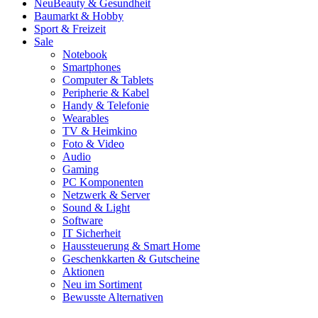
Neu
Beauty & Gesundheit
Baumarkt & Hobby
Sport & Freizeit
Sale
Notebook
Smartphones
Computer & Tablets
Peripherie & Kabel
Handy & Telefonie
Wearables
TV & Heimkino
Foto & Video
Audio
Gaming
PC Komponenten
Netzwerk & Server
Sound & Light
Software
IT Sicherheit
Haussteuerung & Smart Home
Geschenkkarten & Gutscheine
Aktionen
Neu im Sortiment
Bewusste Alternativen