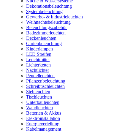
Küche & Wassersysteme
Dekorationsbeleuchtung
Systembeleuchtung
Gewerbe- & Industrieleuchten
Weihnachtsbeleuchtung
Beleuchtungszubehör
Badezimmerleuchten
Deckenleuchten
Gartenbeleuchtung
Kinderlampen
LED Streifen
Leuchtmittel
Lichterketten
Nachtlichter
Pendelleuchten
Pflanzenbeleuchtung
Schreibtischleuchten
Stehleuchten
Tischleuchten
Unterbauleuchten
Wandleuchten
Batterien & Akkus
Elektroinstallation
Energieverteilung
Kabelmanagement