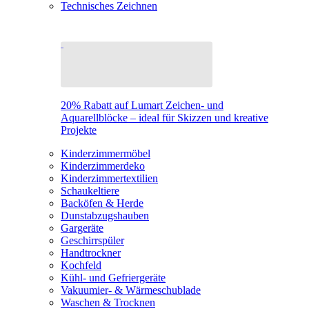
Technisches Zeichnen
20% Rabatt auf Lumart Zeichen- und
Aquarellblöcke – ideal für Skizzen und kreative
Projekte
Kinderzimmermöbel
Kinderzimmerdeko
Kinderzimmertextilien
Schaukeltiere
Backöfen & Herde
Dunstabzugshauben
Gargeräte
Geschirrspüler
Handtrockner
Kochfeld
Kühl- und Gefriergeräte
Vakuumier- & Wärmeschublade
Waschen & Trocknen