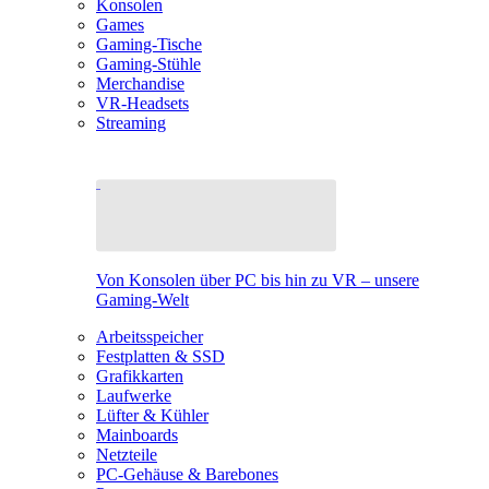
Konsolen
Games
Gaming-Tische
Gaming-Stühle
Merchandise
VR-Headsets
Streaming
Von Konsolen über PC bis hin zu VR – unsere
Gaming-Welt
Arbeitsspeicher
Festplatten & SSD
Grafikkarten
Laufwerke
Lüfter & Kühler
Mainboards
Netzteile
PC-Gehäuse & Barebones