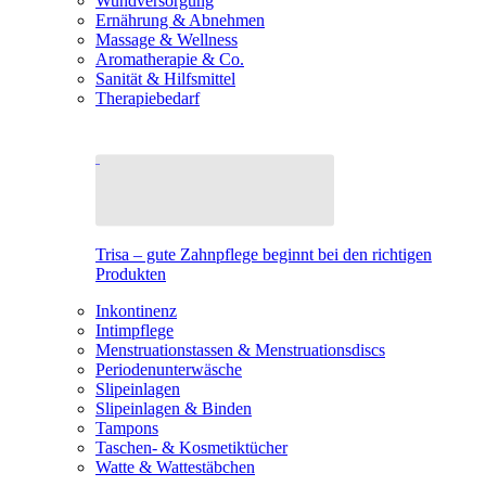
Wundversorgung
Ernährung & Abnehmen
Massage & Wellness
Aromatherapie & Co.
Sanität & Hilfsmittel
Therapiebedarf
Trisa – gute Zahnpflege beginnt bei den richtigen
Produkten
Inkontinenz
Intimpflege
Menstruationstassen & Menstruationsdiscs
Periodenunterwäsche
Slipeinlagen
Slipeinlagen & Binden
Tampons
Taschen- & Kosmetiktücher
Watte & Wattestäbchen