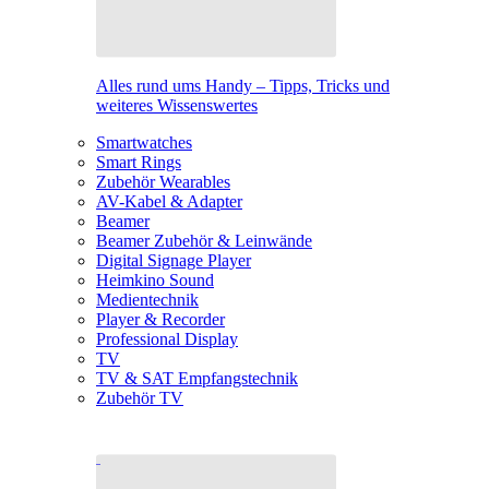
Alles rund ums Handy – Tipps, Tricks und
weiteres Wissenswertes
Smartwatches
Smart Rings
Zubehör Wearables
AV-Kabel & Adapter
Beamer
Beamer Zubehör & Leinwände
Digital Signage Player
Heimkino Sound
Medientechnik
Player & Recorder
Professional Display
TV
TV & SAT Empfangstechnik
Zubehör TV