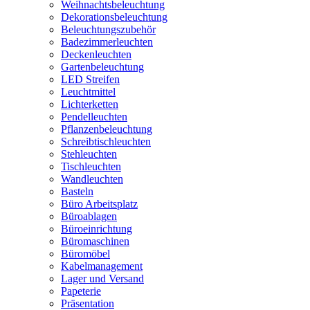
Weihnachtsbeleuchtung
Dekorationsbeleuchtung
Beleuchtungszubehör
Badezimmerleuchten
Deckenleuchten
Gartenbeleuchtung
LED Streifen
Leuchtmittel
Lichterketten
Pendelleuchten
Pflanzenbeleuchtung
Schreibtischleuchten
Stehleuchten
Tischleuchten
Wandleuchten
Basteln
Büro Arbeitsplatz
Büroablagen
Büroeinrichtung
Büromaschinen
Büromöbel
Kabelmanagement
Lager und Versand
Papeterie
Präsentation