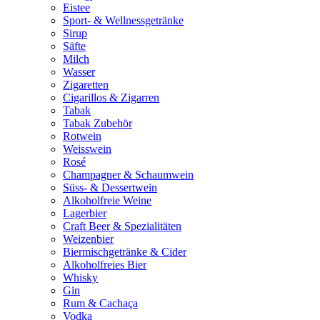
Eistee
Sport- & Wellnessgetränke
Sirup
Säfte
Milch
Wasser
Zigaretten
Cigarillos & Zigarren
Tabak
Tabak Zubehör
Rotwein
Weisswein
Rosé
Champagner & Schaumwein
Süss- & Dessertwein
Alkoholfreie Weine
Lagerbier
Craft Beer & Spezialitäten
Weizenbier
Biermischgetränke & Cider
Alkoholfreies Bier
Whisky
Gin
Rum & Cachaça
Vodka