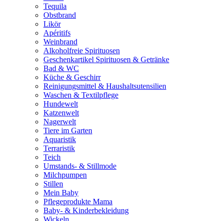
Tequila
Obstbrand
Likör
Apéritifs
Weinbrand
Alkoholfreie Spirituosen
Geschenkartikel Spirituosen & Getränke
Bad & WC
Küche & Geschirr
Reinigungsmittel & Haushaltsutensilien
Waschen & Textilpflege
Hundewelt
Katzenwelt
Nagerwelt
Tiere im Garten
Aquaristik
Terraristik
Teich
Umstands- & Stillmode
Milchpumpen
Stillen
Mein Baby
Pflegeprodukte Mama
Baby- & Kinderbekleidung
Wickeln