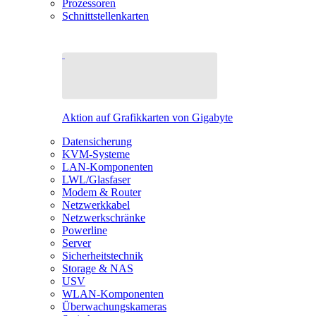
Prozessoren
Schnittstellenkarten
Aktion auf Grafikkarten von Gigabyte
Datensicherung
KVM-Systeme
LAN-Komponenten
LWL/Glasfaser
Modem & Router
Netzwerkkabel
Netzwerkschränke
Powerline
Server
Sicherheitstechnik
Storage & NAS
USV
WLAN-Komponenten
Überwachungskameras