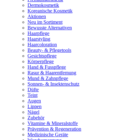
Dermokosmetik
Koreanische Kosmetik
Aktionen
Neu im Sortiment
Bewusste Alternativen
Haarpflege
Haarstyling
Haarcoloration
Beauty- & Pflegetools
Gesichtspflege
Körperpflege
Hand & Fusspflege
Rasur & Haarentfernung
Mund & Zahnpflege
Sonnen- & Insektenschutz
Düfte
Teint
Augen
Lippen
Nägel
Zubehör
Vitamine & Mineralstoffe
Prävention & Regeneration
Medizinische Geräte