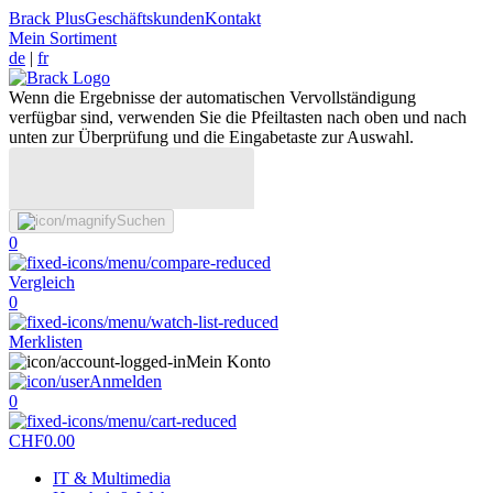
Brack Plus
Geschäftskunden
Kontakt
Mein Sortiment
de
|
fr
Wenn die Ergebnisse der automatischen Vervollständigung
verfügbar sind, verwenden Sie die Pfeiltasten nach oben und nach
unten zur Überprüfung und die Eingabetaste zur Auswahl.
Suchen
0
Vergleich
0
Merklisten
Mein Konto
Anmelden
0
CHF
0.00
IT & Multimedia