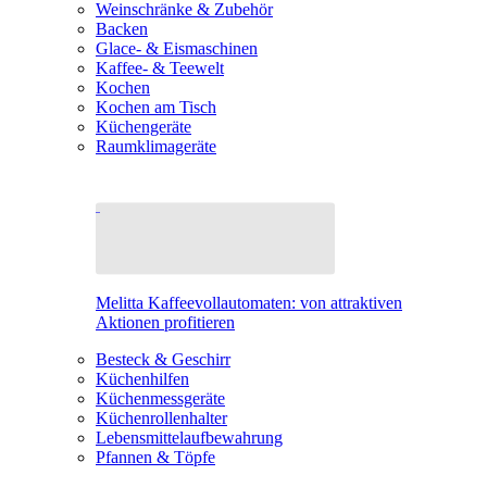
Weinschränke & Zubehör
Backen
Glace- & Eismaschinen
Kaffee- & Teewelt
Kochen
Kochen am Tisch
Küchengeräte
Raumklimageräte
Melitta Kaffeevollautomaten: von attraktiven
Aktionen profitieren
Besteck & Geschirr
Küchenhilfen
Küchenmessgeräte
Küchenrollenhalter
Lebensmittelaufbewahrung
Pfannen & Töpfe