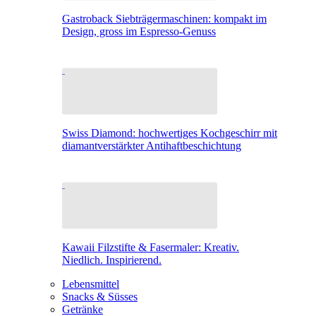
Gastroback Siebträgermaschinen: kompakt im
Design, gross im Espresso-Genuss
Swiss Diamond: hochwertiges Kochgeschirr mit
diamantverstärkter Antihaftbeschichtung
Kawaii Filzstifte & Fasermaler: Kreativ.
Niedlich. Inspirierend.
Lebensmittel
Snacks & Süsses
Getränke