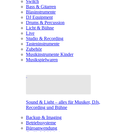
Switch
Bass & Gitarren
Blasinstrumente
DJ Equipment
Drums & Percussion
Licht & Bühne
Live
Studio & Recording
Tasteninstrumente
Zubehör
Musikinstrumente Kinder
Musikspielwaren
Sound & Light – alles für Musiker, DJs,
Recording und Bühne
Backup & Imaging
Betriebssysteme
Büroanwendung