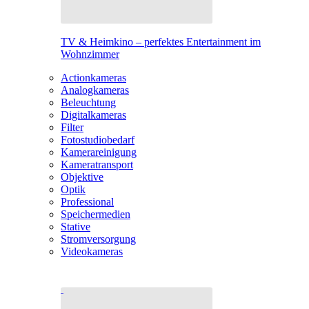
TV & Heimkino – perfektes Entertainment im
Wohnzimmer
Actionkameras
Analogkameras
Beleuchtung
Digitalkameras
Filter
Fotostudiobedarf
Kamerareinigung
Kameratransport
Objektive
Optik
Professional
Speichermedien
Stative
Stromversorgung
Videokameras