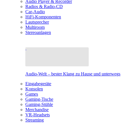
Audio Player & Recorder
Radios & Radio-CD
Car-Audio
HiFi-Komponenten
Lautsprecher
Multiroom
Stereoanlagen
Audio-Welt – bester Klang zu Hause und unterwegs
Eingabegeräte
Konsolen
Games
Gaming-Tische
Gaming-Stühle
Merchandise
VR-Headsets
Streaming