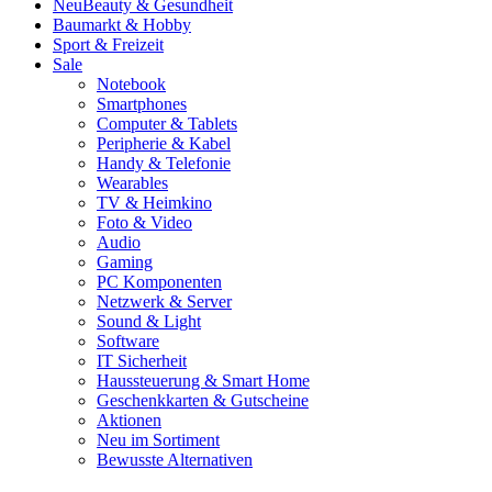
Neu
Beauty & Gesundheit
Baumarkt & Hobby
Sport & Freizeit
Sale
Notebook
Smartphones
Computer & Tablets
Peripherie & Kabel
Handy & Telefonie
Wearables
TV & Heimkino
Foto & Video
Audio
Gaming
PC Komponenten
Netzwerk & Server
Sound & Light
Software
IT Sicherheit
Haussteuerung & Smart Home
Geschenkkarten & Gutscheine
Aktionen
Neu im Sortiment
Bewusste Alternativen