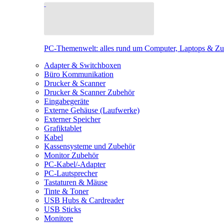
PC-Themenwelt: alles rund um Computer, Laptops & Z
Adapter & Switchboxen
Büro Kommunikation
Drucker & Scanner
Drucker & Scanner Zubehör
Eingabegeräte
Externe Gehäuse (Laufwerke)
Externer Speicher
Grafiktablet
Kabel
Kassensysteme und Zubehör
Monitor Zubehör
PC-Kabel/-Adapter
PC-Lautsprecher
Tastaturen & Mäuse
Tinte & Toner
USB Hubs & Cardreader
USB Sticks
Monitore