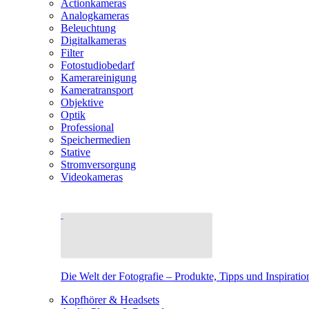
Actionkameras
Analogkameras
Beleuchtung
Digitalkameras
Filter
Fotostudiobedarf
Kamerareinigung
Kameratransport
Objektive
Optik
Professional
Speichermedien
Stative
Stromversorgung
Videokameras
Die Welt der Fotografie – Produkte, Tipps und Inspiratio
Kopfhörer & Headsets