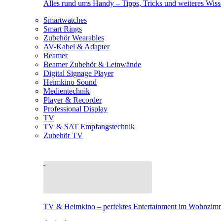
Alles rund ums Handy – Tipps, Tricks und weiteres Wis
Smartwatches
Smart Rings
Zubehör Wearables
AV-Kabel & Adapter
Beamer
Beamer Zubehör & Leinwände
Digital Signage Player
Heimkino Sound
Medientechnik
Player & Recorder
Professional Display
TV
TV & SAT Empfangstechnik
Zubehör TV
TV & Heimkino – perfektes Entertainment im Wohnzim