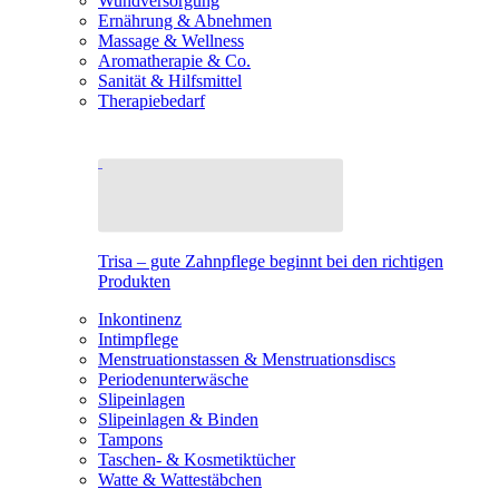
Wundversorgung
Ernährung & Abnehmen
Massage & Wellness
Aromatherapie & Co.
Sanität & Hilfsmittel
Therapiebedarf
Trisa – gute Zahnpflege beginnt bei den richtigen
Produkten
Inkontinenz
Intimpflege
Menstruationstassen & Menstruationsdiscs
Periodenunterwäsche
Slipeinlagen
Slipeinlagen & Binden
Tampons
Taschen- & Kosmetiktücher
Watte & Wattestäbchen