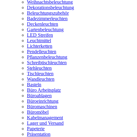
Weihnachtsbeleuchtung
Dekorationsbeleuchtung
Beleuchtungszubehör
Badezimmerleuchten
Deckenleuchten
Gartenbeleuchtung
LED Streifen
Leuchtmittel
Lichterketten
Pendelleuchten
Pflanzenbeleuchtung
Schreibtischleuchten
Stehleuchten
Tischleuchten
Wandleuchten
Basteln
Büro Arbeitsplatz
Büroablagen
Büroeinrichtung
Büromaschinen
Büromöbel
Kabelmanagement
Lager und Versand
Papeterie
Präsentation