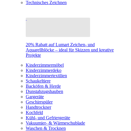
Technisches Zeichnen
20% Rabatt auf Lumart Zeichen- und
Aquarellblöcke – ideal für Skizzen und kreative
Projekte
Kinderzimmermöbel
Kinderzimmerdeko
Kinderzimmertextilien
Schaukeltiere
Backöfen & Herde
Dunstabzugshauben
Gargeräte
Geschirrspüler
Handtrockner
Kochfeld
Kühl- und Gefriergeräte
Vakuumier- & Wärmeschublade
Waschen & Trocknen