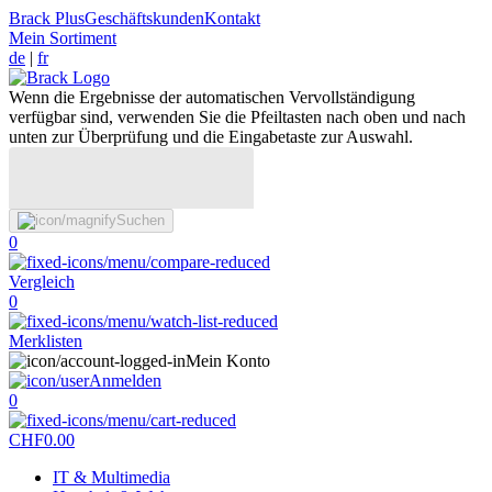
Brack Plus
Geschäftskunden
Kontakt
Mein Sortiment
de
|
fr
Wenn die Ergebnisse der automatischen Vervollständigung
verfügbar sind, verwenden Sie die Pfeiltasten nach oben und nach
unten zur Überprüfung und die Eingabetaste zur Auswahl.
Suchen
0
Vergleich
0
Merklisten
Mein Konto
Anmelden
0
CHF
0.00
IT & Multimedia