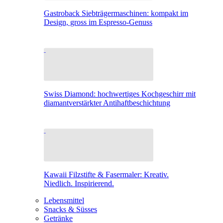
Gastroback Siebträgermaschinen: kompakt im
Design, gross im Espresso-Genuss
Swiss Diamond: hochwertiges Kochgeschirr mit
diamantverstärkter Antihaftbeschichtung
Kawaii Filzstifte & Fasermaler: Kreativ.
Niedlich. Inspirierend.
Lebensmittel
Snacks & Süsses
Getränke