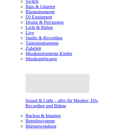
Switch
Bass & Gitarren
Blasinstrumente
DJ Equipment
Drums & Percussion
Licht & Bühne
Live
Studio & Recording
Tasteninstrumente
Zubehör
Musikinstrumente Kinder
Musikspielwaren
Sound & Light – alles für Musiker, DJs,
Recording und Bühne
Backup & Imaging
Betriebssysteme
Büroanwendung