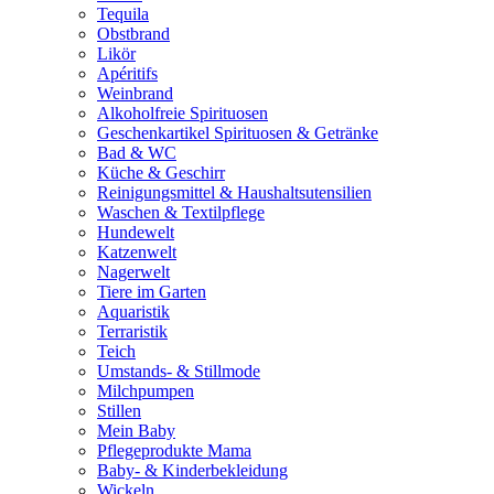
Tequila
Obstbrand
Likör
Apéritifs
Weinbrand
Alkoholfreie Spirituosen
Geschenkartikel Spirituosen & Getränke
Bad & WC
Küche & Geschirr
Reinigungsmittel & Haushaltsutensilien
Waschen & Textilpflege
Hundewelt
Katzenwelt
Nagerwelt
Tiere im Garten
Aquaristik
Terraristik
Teich
Umstands- & Stillmode
Milchpumpen
Stillen
Mein Baby
Pflegeprodukte Mama
Baby- & Kinderbekleidung
Wickeln