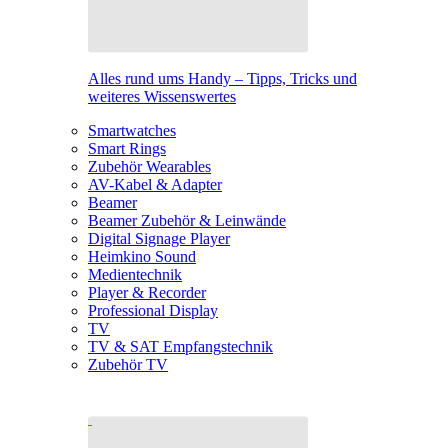
Alles rund ums Handy – Tipps, Tricks und
weiteres Wissenswertes
Smartwatches
Smart Rings
Zubehör Wearables
AV-Kabel & Adapter
Beamer
Beamer Zubehör & Leinwände
Digital Signage Player
Heimkino Sound
Medientechnik
Player & Recorder
Professional Display
TV
TV & SAT Empfangstechnik
Zubehör TV