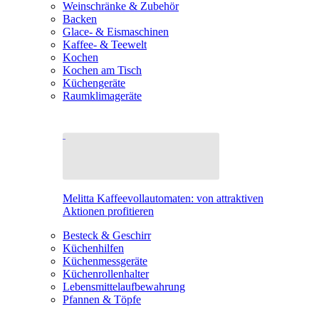
Weinschränke & Zubehör
Backen
Glace- & Eismaschinen
Kaffee- & Teewelt
Kochen
Kochen am Tisch
Küchengeräte
Raumklimageräte
Melitta Kaffeevollautomaten: von attraktiven
Aktionen profitieren
Besteck & Geschirr
Küchenhilfen
Küchenmessgeräte
Küchenrollenhalter
Lebensmittelaufbewahrung
Pfannen & Töpfe