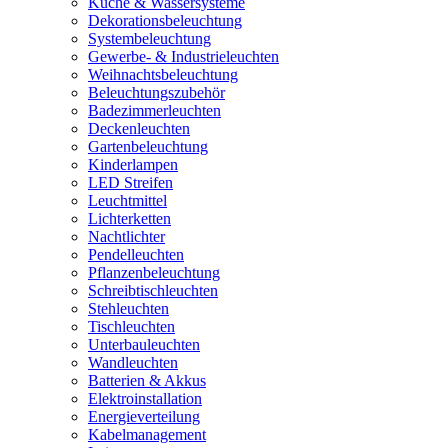
Küche & Wassersysteme
Dekorationsbeleuchtung
Systembeleuchtung
Gewerbe- & Industrieleuchten
Weihnachtsbeleuchtung
Beleuchtungszubehör
Badezimmerleuchten
Deckenleuchten
Gartenbeleuchtung
Kinderlampen
LED Streifen
Leuchtmittel
Lichterketten
Nachtlichter
Pendelleuchten
Pflanzenbeleuchtung
Schreibtischleuchten
Stehleuchten
Tischleuchten
Unterbauleuchten
Wandleuchten
Batterien & Akkus
Elektroinstallation
Energieverteilung
Kabelmanagement