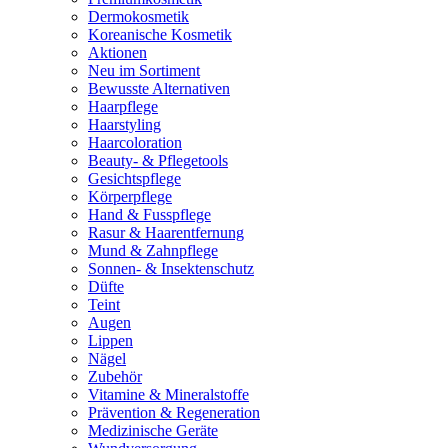
Dermokosmetik
Koreanische Kosmetik
Aktionen
Neu im Sortiment
Bewusste Alternativen
Haarpflege
Haarstyling
Haarcoloration
Beauty- & Pflegetools
Gesichtspflege
Körperpflege
Hand & Fusspflege
Rasur & Haarentfernung
Mund & Zahnpflege
Sonnen- & Insektenschutz
Düfte
Teint
Augen
Lippen
Nägel
Zubehör
Vitamine & Mineralstoffe
Prävention & Regeneration
Medizinische Geräte