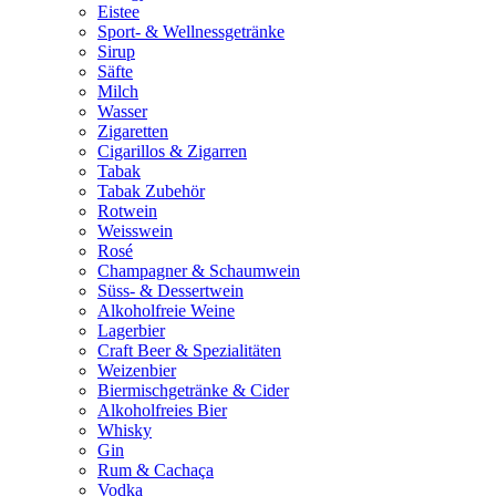
Eistee
Sport- & Wellnessgetränke
Sirup
Säfte
Milch
Wasser
Zigaretten
Cigarillos & Zigarren
Tabak
Tabak Zubehör
Rotwein
Weisswein
Rosé
Champagner & Schaumwein
Süss- & Dessertwein
Alkoholfreie Weine
Lagerbier
Craft Beer & Spezialitäten
Weizenbier
Biermischgetränke & Cider
Alkoholfreies Bier
Whisky
Gin
Rum & Cachaça
Vodka