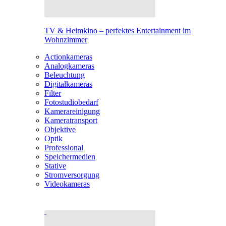
TV & Heimkino – perfektes Entertainment im
Wohnzimmer
Actionkameras
Analogkameras
Beleuchtung
Digitalkameras
Filter
Fotostudiobedarf
Kamerareinigung
Kameratransport
Objektive
Optik
Professional
Speichermedien
Stative
Stromversorgung
Videokameras