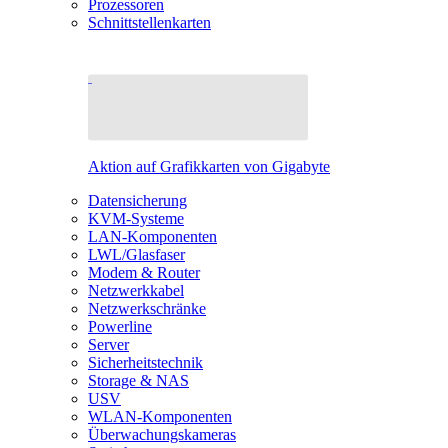
Prozessoren
Schnittstellenkarten
Aktion auf Grafikkarten von Gigabyte
Datensicherung
KVM-Systeme
LAN-Komponenten
LWL/Glasfaser
Modem & Router
Netzwerkkabel
Netzwerkschränke
Powerline
Server
Sicherheitstechnik
Storage & NAS
USV
WLAN-Komponenten
Überwachungskameras