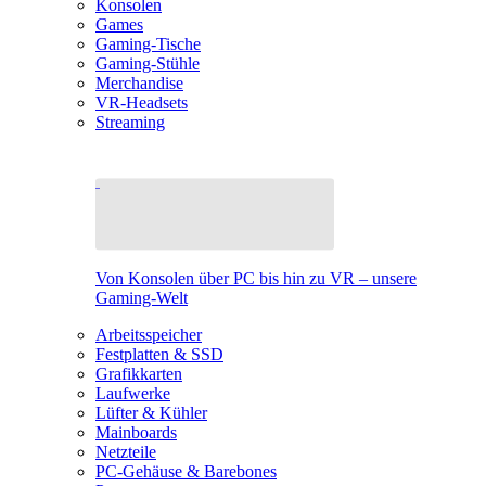
Konsolen
Games
Gaming-Tische
Gaming-Stühle
Merchandise
VR-Headsets
Streaming
Von Konsolen über PC bis hin zu VR – unsere
Gaming-Welt
Arbeitsspeicher
Festplatten & SSD
Grafikkarten
Laufwerke
Lüfter & Kühler
Mainboards
Netzteile
PC-Gehäuse & Barebones