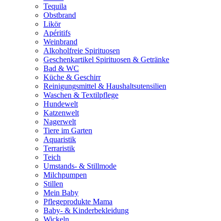
Tequila
Obstbrand
Likör
Apéritifs
Weinbrand
Alkoholfreie Spirituosen
Geschenkartikel Spirituosen & Getränke
Bad & WC
Küche & Geschirr
Reinigungsmittel & Haushaltsutensilien
Waschen & Textilpflege
Hundewelt
Katzenwelt
Nagerwelt
Tiere im Garten
Aquaristik
Terraristik
Teich
Umstands- & Stillmode
Milchpumpen
Stillen
Mein Baby
Pflegeprodukte Mama
Baby- & Kinderbekleidung
Wickeln