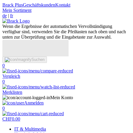
Brack Plus
Geschäftskunden
Kontakt
Mein Sortiment
de
|
fr
Wenn die Ergebnisse der automatischen Vervollständigung
verfügbar sind, verwenden Sie die Pfeiltasten nach oben und nach
unten zur Überprüfung und die Eingabetaste zur Auswahl.
Suchen
0
Vergleich
0
Merklisten
Mein Konto
Anmelden
0
CHF
0.00
IT & Multimedia