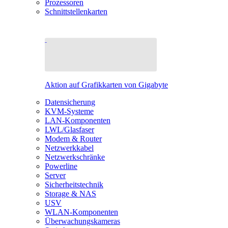
Prozessoren
Schnittstellenkarten
Aktion auf Grafikkarten von Gigabyte
Datensicherung
KVM-Systeme
LAN-Komponenten
LWL/Glasfaser
Modem & Router
Netzwerkkabel
Netzwerkschränke
Powerline
Server
Sicherheitstechnik
Storage & NAS
USV
WLAN-Komponenten
Überwachungskameras