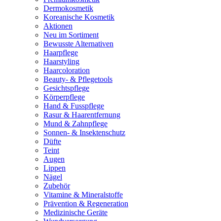
Dermokosmetik
Koreanische Kosmetik
Aktionen
Neu im Sortiment
Bewusste Alternativen
Haarpflege
Haarstyling
Haarcoloration
Beauty- & Pflegetools
Gesichtspflege
Körperpflege
Hand & Fusspflege
Rasur & Haarentfernung
Mund & Zahnpflege
Sonnen- & Insektenschutz
Düfte
Teint
Augen
Lippen
Nägel
Zubehör
Vitamine & Mineralstoffe
Prävention & Regeneration
Medizinische Geräte