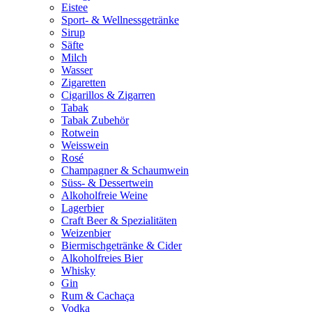
Eistee
Sport- & Wellnessgetränke
Sirup
Säfte
Milch
Wasser
Zigaretten
Cigarillos & Zigarren
Tabak
Tabak Zubehör
Rotwein
Weisswein
Rosé
Champagner & Schaumwein
Süss- & Dessertwein
Alkoholfreie Weine
Lagerbier
Craft Beer & Spezialitäten
Weizenbier
Biermischgetränke & Cider
Alkoholfreies Bier
Whisky
Gin
Rum & Cachaça
Vodka