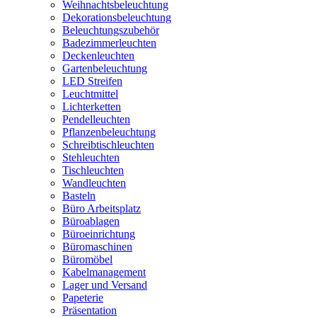
Weihnachtsbeleuchtung
Dekorationsbeleuchtung
Beleuchtungszubehör
Badezimmerleuchten
Deckenleuchten
Gartenbeleuchtung
LED Streifen
Leuchtmittel
Lichterketten
Pendelleuchten
Pflanzenbeleuchtung
Schreibtischleuchten
Stehleuchten
Tischleuchten
Wandleuchten
Basteln
Büro Arbeitsplatz
Büroablagen
Büroeinrichtung
Büromaschinen
Büromöbel
Kabelmanagement
Lager und Versand
Papeterie
Präsentation