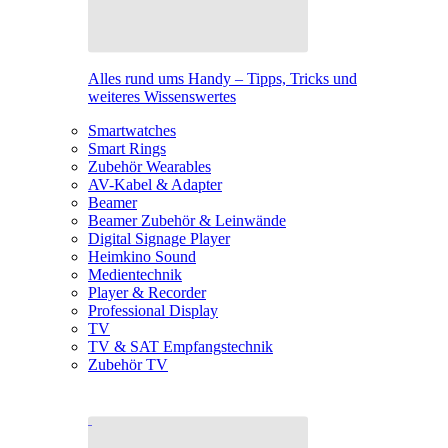
Alles rund ums Handy – Tipps, Tricks und
weiteres Wissenswertes
Smartwatches
Smart Rings
Zubehör Wearables
AV-Kabel & Adapter
Beamer
Beamer Zubehör & Leinwände
Digital Signage Player
Heimkino Sound
Medientechnik
Player & Recorder
Professional Display
TV
TV & SAT Empfangstechnik
Zubehör TV