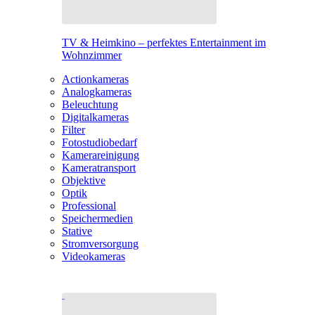
TV & Heimkino – perfektes Entertainment im
Wohnzimmer
Actionkameras
Analogkameras
Beleuchtung
Digitalkameras
Filter
Fotostudiobedarf
Kamerareinigung
Kameratransport
Objektive
Optik
Professional
Speichermedien
Stative
Stromversorgung
Videokameras