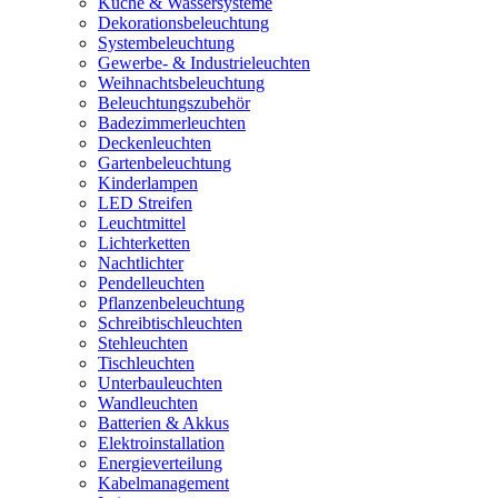
Küche & Wassersysteme
Dekorationsbeleuchtung
Systembeleuchtung
Gewerbe- & Industrieleuchten
Weihnachtsbeleuchtung
Beleuchtungszubehör
Badezimmerleuchten
Deckenleuchten
Gartenbeleuchtung
Kinderlampen
LED Streifen
Leuchtmittel
Lichterketten
Nachtlichter
Pendelleuchten
Pflanzenbeleuchtung
Schreibtischleuchten
Stehleuchten
Tischleuchten
Unterbauleuchten
Wandleuchten
Batterien & Akkus
Elektroinstallation
Energieverteilung
Kabelmanagement