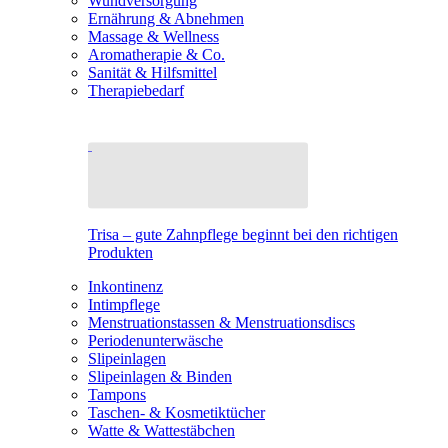
Wundversorgung
Ernährung & Abnehmen
Massage & Wellness
Aromatherapie & Co.
Sanität & Hilfsmittel
Therapiebedarf
Trisa – gute Zahnpflege beginnt bei den richtigen
Produkten
Inkontinenz
Intimpflege
Menstruationstassen & Menstruationsdiscs
Periodenunterwäsche
Slipeinlagen
Slipeinlagen & Binden
Tampons
Taschen- & Kosmetiktücher
Watte & Wattestäbchen