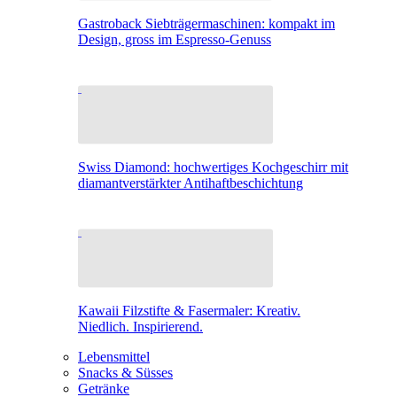
Gastroback Siebträgermaschinen: kompakt im
Design, gross im Espresso-Genuss
Swiss Diamond: hochwertiges Kochgeschirr mit
diamantverstärkter Antihaftbeschichtung
Kawaii Filzstifte & Fasermaler: Kreativ.
Niedlich. Inspirierend.
Lebensmittel
Snacks & Süsses
Getränke