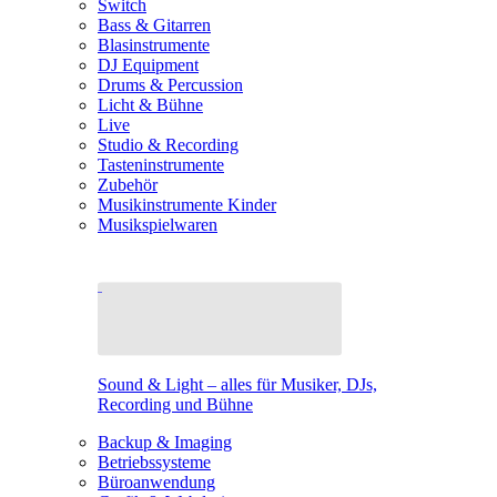
Switch
Bass & Gitarren
Blasinstrumente
DJ Equipment
Drums & Percussion
Licht & Bühne
Live
Studio & Recording
Tasteninstrumente
Zubehör
Musikinstrumente Kinder
Musikspielwaren
Sound & Light – alles für Musiker, DJs,
Recording und Bühne
Backup & Imaging
Betriebssysteme
Büroanwendung