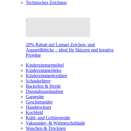
Technisches Zeichnen
20% Rabatt auf Lumart Zeichen- und
Aquarellblöcke – ideal für Skizzen und kreative
Projekte
Kinderzimmermöbel
Kinderzimmerdeko
Kinderzimmertextilien
Schaukeltiere
Backöfen & Herde
Dunstabzugshauben
Gargeräte
Geschirrspüler
Handtrockner
Kochfeld
Kühl- und Gefriergeräte
Vakuumier- & Wärmeschublade
Waschen & Trocknen