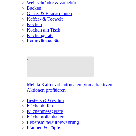
Weinschränke & Zubehör
Backen
Glace- & Eismaschinen
Kaffee- & Teewelt
Kochen
Kochen am Tisch
Küchengeräte
Raumklimageräte
Melitta Kaffeevollautomaten: von attraktiven
Aktionen profitieren
Besteck & Geschirr
Küchenhilfen
Küchenmessgeräte
Küchenrollenhalter
Lebensmittelaufbewahrung
Pfannen & Töpfe