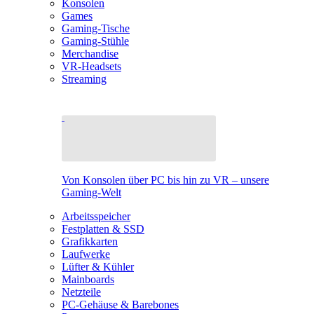
Konsolen
Games
Gaming-Tische
Gaming-Stühle
Merchandise
VR-Headsets
Streaming
Von Konsolen über PC bis hin zu VR – unsere
Gaming-Welt
Arbeitsspeicher
Festplatten & SSD
Grafikkarten
Laufwerke
Lüfter & Kühler
Mainboards
Netzteile
PC-Gehäuse & Barebones