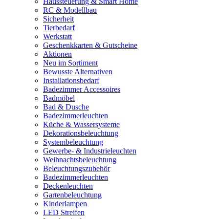
Haussteuerung & Smart Home
RC & Modellbau
Sicherheit
Tierbedarf
Werkstatt
Geschenkkarten & Gutscheine
Aktionen
Neu im Sortiment
Bewusste Alternativen
Installationsbedarf
Badezimmer Accessoires
Badmöbel
Bad & Dusche
Badezimmerleuchten
Küche & Wassersysteme
Dekorationsbeleuchtung
Systembeleuchtung
Gewerbe- & Industrieleuchten
Weihnachtsbeleuchtung
Beleuchtungszubehör
Badezimmerleuchten
Deckenleuchten
Gartenbeleuchtung
Kinderlampen
LED Streifen