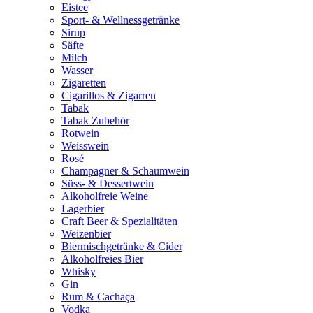
Eistee
Sport- & Wellnessgetränke
Sirup
Säfte
Milch
Wasser
Zigaretten
Cigarillos & Zigarren
Tabak
Tabak Zubehör
Rotwein
Weisswein
Rosé
Champagner & Schaumwein
Süss- & Dessertwein
Alkoholfreie Weine
Lagerbier
Craft Beer & Spezialitäten
Weizenbier
Biermischgetränke & Cider
Alkoholfreies Bier
Whisky
Gin
Rum & Cachaça
Vodka