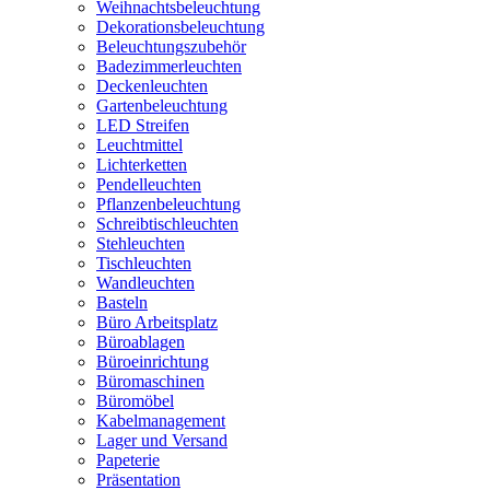
Weihnachtsbeleuchtung
Dekorationsbeleuchtung
Beleuchtungszubehör
Badezimmerleuchten
Deckenleuchten
Gartenbeleuchtung
LED Streifen
Leuchtmittel
Lichterketten
Pendelleuchten
Pflanzenbeleuchtung
Schreibtischleuchten
Stehleuchten
Tischleuchten
Wandleuchten
Basteln
Büro Arbeitsplatz
Büroablagen
Büroeinrichtung
Büromaschinen
Büromöbel
Kabelmanagement
Lager und Versand
Papeterie
Präsentation