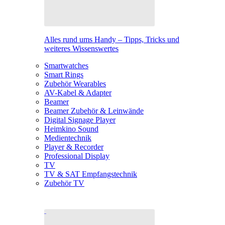
Alles rund ums Handy – Tipps, Tricks und
weiteres Wissenswertes
Smartwatches
Smart Rings
Zubehör Wearables
AV-Kabel & Adapter
Beamer
Beamer Zubehör & Leinwände
Digital Signage Player
Heimkino Sound
Medientechnik
Player & Recorder
Professional Display
TV
TV & SAT Empfangstechnik
Zubehör TV