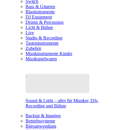
Switch
Bass & Gitarren
Blasinstrumente
DJ Equipment
Drums & Percussion
Licht & Bühne
Live
Studio & Recording
Tasteninstrumente
Zubehör
Musikinstrumente Kinder
Musikspielwaren
Sound & Light – alles für Musiker, DJs,
Recording und Bühne
Backup & Imaging
Betriebssysteme
Büroanwendung