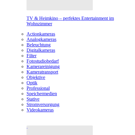
TV & Heimkino – perfektes Entertainment im
Wohnzimmer
Actionkameras
Analogkameras
Beleuchtung
Digitalkameras
Filter
Fotostudiobedarf
Kamerareinigung
Kameratransport
Objektive
Optik
Professional
Speichermedien
Stative
Stromversorgung
Videokameras