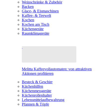
Weinschränke & Zubehör
Backen
Glace- & Eismaschinen
Kaffee- & Teewelt
Kochen
Kochen am Tisch
Küchengeräte
Raumklimageräte
Melitta Kaffeevollautomaten: von attraktiven
Aktionen profitieren
Besteck & Geschirr
Küchenhilfen
Küchenmessgeräte
Küchenrollenhalter
Lebensmittelaufbewahrung
Pfannen & Töpfe