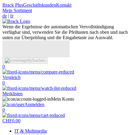
Brack Plus
Geschäftskunden
Kontakt
Mein Sortiment
de
|
fr
Wenn die Ergebnisse der automatischen Vervollständigung
verfügbar sind, verwenden Sie die Pfeiltasten nach oben und nach
unten zur Überprüfung und die Eingabetaste zur Auswahl.
Suchen
0
Vergleich
0
Merklisten
Mein Konto
Anmelden
0
CHF
0.00
IT & Multimedia