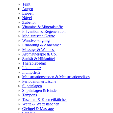
Teint
Augen
Lippen
Nägel
Zubehör
Vitamine & Mineralstoffe
Prävention & Regeneration
Medizinische Geräte
Wundversorgung
Ernährung & Abnehmen
Massage & Wellness
Aromatherapie & Co.
Sanität & Hilfsmittel
Therapiebedarf
Inkontinenz
Intimpflege
Menstruationstassen & Menstruationsdiscs
Periodenunterwäsche
Slipeinlagen
Slipeinlagen & Binden
Tampons
Taschen- & Kosmetiktücher
Watte & Wattestäbchen
Gleitgel & Massage