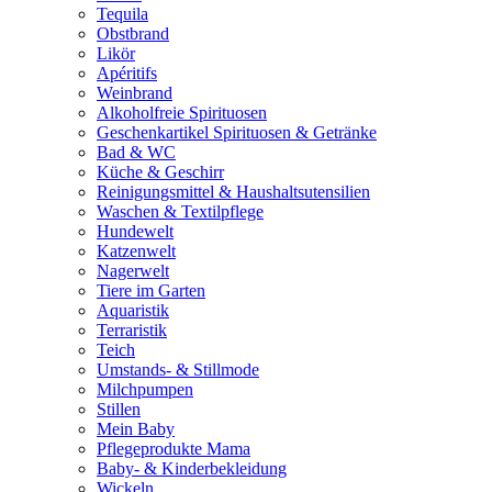
Tequila
Obstbrand
Likör
Apéritifs
Weinbrand
Alkoholfreie Spirituosen
Geschenkartikel Spirituosen & Getränke
Bad & WC
Küche & Geschirr
Reinigungsmittel & Haushaltsutensilien
Waschen & Textilpflege
Hundewelt
Katzenwelt
Nagerwelt
Tiere im Garten
Aquaristik
Terraristik
Teich
Umstands- & Stillmode
Milchpumpen
Stillen
Mein Baby
Pflegeprodukte Mama
Baby- & Kinderbekleidung
Wickeln