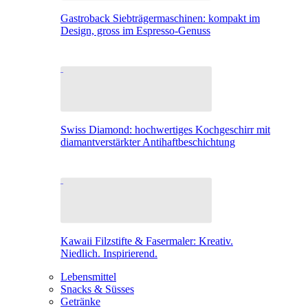
Gastroback Siebträgermaschinen: kompakt im
Design, gross im Espresso-Genuss
Swiss Diamond: hochwertiges Kochgeschirr mit
diamantverstärkter Antihaftbeschichtung
Kawaii Filzstifte & Fasermaler: Kreativ.
Niedlich. Inspirierend.
Lebensmittel
Snacks & Süsses
Getränke