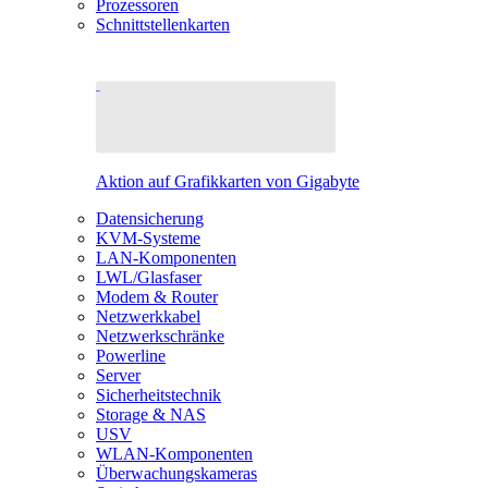
Prozessoren
Schnittstellenkarten
Aktion auf Grafikkarten von Gigabyte
Datensicherung
KVM-Systeme
LAN-Komponenten
LWL/Glasfaser
Modem & Router
Netzwerkkabel
Netzwerkschränke
Powerline
Server
Sicherheitstechnik
Storage & NAS
USV
WLAN-Komponenten
Überwachungskameras