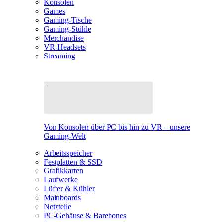
Konsolen
Games
Gaming-Tische
Gaming-Stühle
Merchandise
VR-Headsets
Streaming
Von Konsolen über PC bis hin zu VR – unsere
Gaming-Welt
Arbeitsspeicher
Festplatten & SSD
Grafikkarten
Laufwerke
Lüfter & Kühler
Mainboards
Netzteile
PC-Gehäuse & Barebones