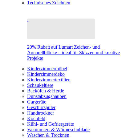
Technisches Zeichnen
20% Rabatt auf Lumart Zeichen- und
Aquarellblöcke – ideal für Skizzen und kreative
Projekte
Kinderzimmermöbel
Kinderzimmerdeko
Kinderzimmertextilien
Schaukeltiere
Backöfen & Herde
Dunstabzugshauben
Gargeräte
Geschirrspüler
Handtrockner
Kochfeld
Kühl- und Gefriergeräte
Vakuumier- & Wärmeschublade
Waschen & Trocknen