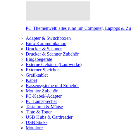
PC-Themenwelt: alles rund um Computer, Laptops & Z
Adapter & Switchboxen
Büro Kommunikation
Drucker & Scanner
Drucker & Scanner Zubehör
Eingabegeräte
Externe Gehäuse (Laufwerke)
Externer Speicher
Grafiktablet
Kabel
Kassensysteme und Zubehör
Monitor Zubehör
PC-Kabel/-Adapter
PC-Lautsprecher
Tastaturen & Mäuse
Tinte & Toner
USB Hubs & Cardreader
USB Sticks
Monitore