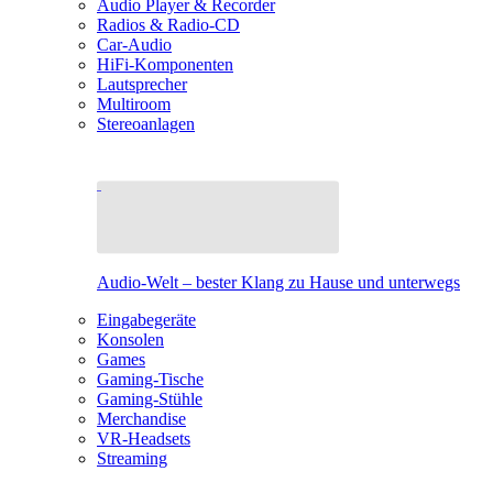
Audio Player & Recorder
Radios & Radio-CD
Car-Audio
HiFi-Komponenten
Lautsprecher
Multiroom
Stereoanlagen
Audio-Welt – bester Klang zu Hause und unterwegs
Eingabegeräte
Konsolen
Games
Gaming-Tische
Gaming-Stühle
Merchandise
VR-Headsets
Streaming