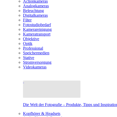
Actionkameras
Analogkameras
Beleuchtung
Digitalkameras
Filter
Fotostudiobedarf
Kamerareinigung
Kameratransport
Objektive
Optik
Professional
Speichermedien
Stative
Stromversorgung
Videokameras
Die Welt der Fotografie – Produkte, Tipps und Inspiratio
Kopfhörer & Headsets