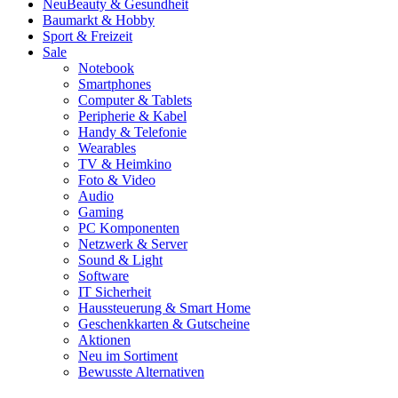
Neu
Beauty & Gesundheit
Baumarkt & Hobby
Sport & Freizeit
Sale
Notebook
Smartphones
Computer & Tablets
Peripherie & Kabel
Handy & Telefonie
Wearables
TV & Heimkino
Foto & Video
Audio
Gaming
PC Komponenten
Netzwerk & Server
Sound & Light
Software
IT Sicherheit
Haussteuerung & Smart Home
Geschenkkarten & Gutscheine
Aktionen
Neu im Sortiment
Bewusste Alternativen