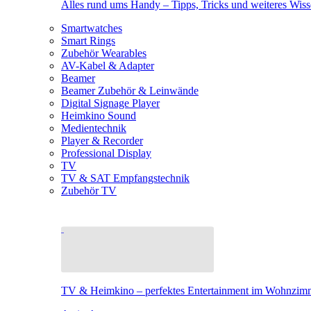
Alles rund ums Handy – Tipps, Tricks und weiteres Wis
Smartwatches
Smart Rings
Zubehör Wearables
AV-Kabel & Adapter
Beamer
Beamer Zubehör & Leinwände
Digital Signage Player
Heimkino Sound
Medientechnik
Player & Recorder
Professional Display
TV
TV & SAT Empfangstechnik
Zubehör TV
TV & Heimkino – perfektes Entertainment im Wohnzim