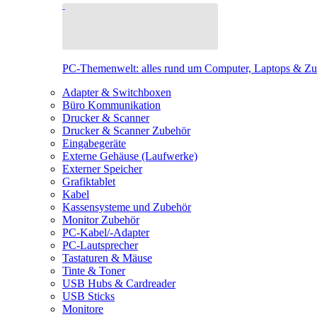
PC-Themenwelt: alles rund um Computer, Laptops & Z
Adapter & Switchboxen
Büro Kommunikation
Drucker & Scanner
Drucker & Scanner Zubehör
Eingabegeräte
Externe Gehäuse (Laufwerke)
Externer Speicher
Grafiktablet
Kabel
Kassensysteme und Zubehör
Monitor Zubehör
PC-Kabel/-Adapter
PC-Lautsprecher
Tastaturen & Mäuse
Tinte & Toner
USB Hubs & Cardreader
USB Sticks
Monitore