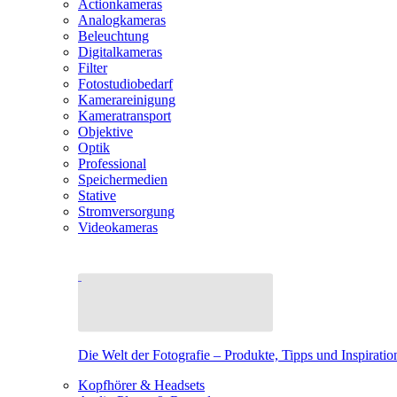
Actionkameras
Analogkameras
Beleuchtung
Digitalkameras
Filter
Fotostudiobedarf
Kamerareinigung
Kameratransport
Objektive
Optik
Professional
Speichermedien
Stative
Stromversorgung
Videokameras
Die Welt der Fotografie – Produkte, Tipps und Inspiratio
Kopfhörer & Headsets