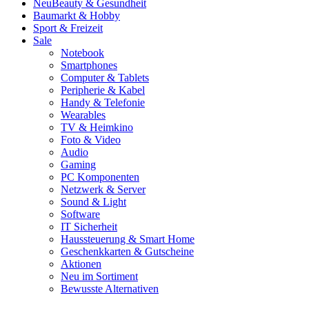
Neu
Beauty & Gesundheit
Baumarkt & Hobby
Sport & Freizeit
Sale
Notebook
Smartphones
Computer & Tablets
Peripherie & Kabel
Handy & Telefonie
Wearables
TV & Heimkino
Foto & Video
Audio
Gaming
PC Komponenten
Netzwerk & Server
Sound & Light
Software
IT Sicherheit
Haussteuerung & Smart Home
Geschenkkarten & Gutscheine
Aktionen
Neu im Sortiment
Bewusste Alternativen