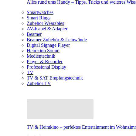
Alles rund ums Handy – Tipps, Tricks und weiteres Wis
Smartwatches
Smart Rings
Zubehör Wearables
AV-Kabel & Adapter
Beamer
Beamer Zubehör & Leinwände
Digital Signage Player
Heimkino Sound
Medientechnik
Player & Recorder
Professional Display
TV
TV & SAT Empfangstechnik
Zubehör TV
TV & Heimkino – perfektes Entertainment im Wohnzim