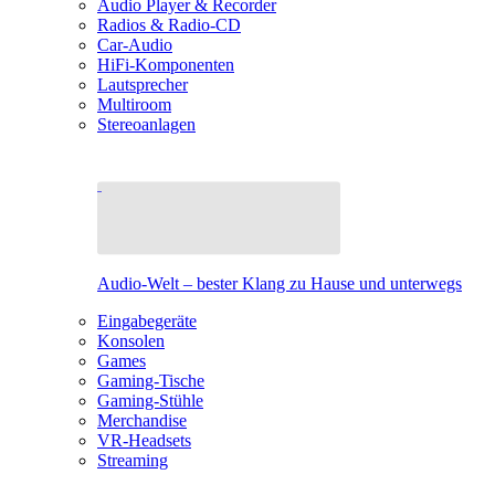
Audio Player & Recorder
Radios & Radio-CD
Car-Audio
HiFi-Komponenten
Lautsprecher
Multiroom
Stereoanlagen
Audio-Welt – bester Klang zu Hause und unterwegs
Eingabegeräte
Konsolen
Games
Gaming-Tische
Gaming-Stühle
Merchandise
VR-Headsets
Streaming