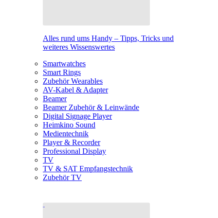
Alles rund ums Handy – Tipps, Tricks und
weiteres Wissenswertes
Smartwatches
Smart Rings
Zubehör Wearables
AV-Kabel & Adapter
Beamer
Beamer Zubehör & Leinwände
Digital Signage Player
Heimkino Sound
Medientechnik
Player & Recorder
Professional Display
TV
TV & SAT Empfangstechnik
Zubehör TV