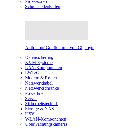
Prozessoren
Schnittstellenkarten
Aktion auf Grafikkarten von Gigabyte
Datensicherung
KVM-Systeme
LAN-Komponenten
LWL/Glasfaser
Modem & Router
Netzwerkkabel
Netzwerkschränke
Powerline
Server
Sicherheitstechnik
Storage & NAS
USV
WLAN-Komponenten
Überwachungskameras