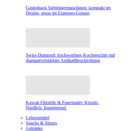
Gastroback Siebträgermaschinen: kompakt im
Design, gross im Espresso-Genuss
Swiss Diamond: hochwertiges Kochgeschirr mit
diamantverstärkter Antihaftbeschichtung
Kawaii Filzstifte & Fasermaler: Kreativ.
Niedlich. Inspirierend.
Lebensmittel
Snacks & Süsses
Getränke