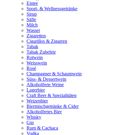
Eistee
Sport- & Wellnessgetränke
Sirup
Säfte
Milch
Wasser
Zigaretten
Cigarillos & Zigarren
Tabak
Tabak Zubehör
Rotwein
Weisswein
Rosé
Champagner & Schaumwein
Süss- & Dessertwein
Alkoholfreie Weine
Lagerbier
Craft Beer & Spezialitäten
Weizenbier
Biermischgetränke & Cider
Alkoholfreies Bier
Whisky
Gin
Rum & Cachaça
Vodka