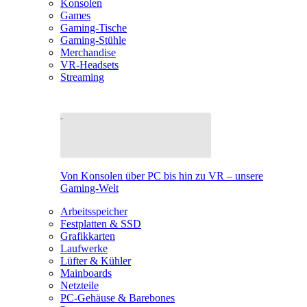
Konsolen
Games
Gaming-Tische
Gaming-Stühle
Merchandise
VR-Headsets
Streaming
Von Konsolen über PC bis hin zu VR – unsere
Gaming-Welt
Arbeitsspeicher
Festplatten & SSD
Grafikkarten
Laufwerke
Lüfter & Kühler
Mainboards
Netzteile
PC-Gehäuse & Barebones