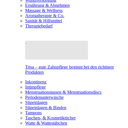
Wundversorgung
Ernährung & Abnehmen
Massage & Wellness
Aromatherapie & Co.
Sanität & Hilfsmittel
Therapiebedarf
Trisa – gute Zahnpflege beginnt bei den richtigen
Produkten
Inkontinenz
Intimpflege
Menstruationstassen & Menstruationsdiscs
Periodenunterwäsche
Slipeinlagen
Slipeinlagen & Binden
Tampons
Taschen- & Kosmetiktücher
Watte & Wattestäbchen