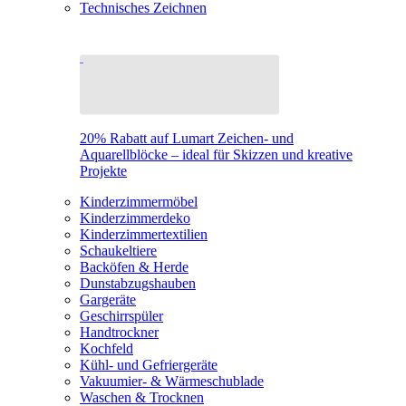
Technisches Zeichnen
20% Rabatt auf Lumart Zeichen- und
Aquarellblöcke – ideal für Skizzen und kreative
Projekte
Kinderzimmermöbel
Kinderzimmerdeko
Kinderzimmertextilien
Schaukeltiere
Backöfen & Herde
Dunstabzugshauben
Gargeräte
Geschirrspüler
Handtrockner
Kochfeld
Kühl- und Gefriergeräte
Vakuumier- & Wärmeschublade
Waschen & Trocknen