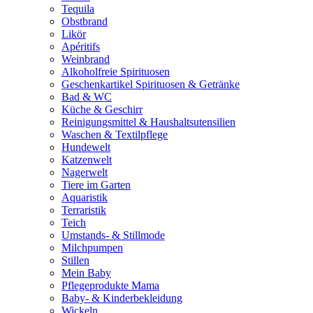
Tequila
Obstbrand
Likör
Apéritifs
Weinbrand
Alkoholfreie Spirituosen
Geschenkartikel Spirituosen & Getränke
Bad & WC
Küche & Geschirr
Reinigungsmittel & Haushaltsutensilien
Waschen & Textilpflege
Hundewelt
Katzenwelt
Nagerwelt
Tiere im Garten
Aquaristik
Terraristik
Teich
Umstands- & Stillmode
Milchpumpen
Stillen
Mein Baby
Pflegeprodukte Mama
Baby- & Kinderbekleidung
Wickeln