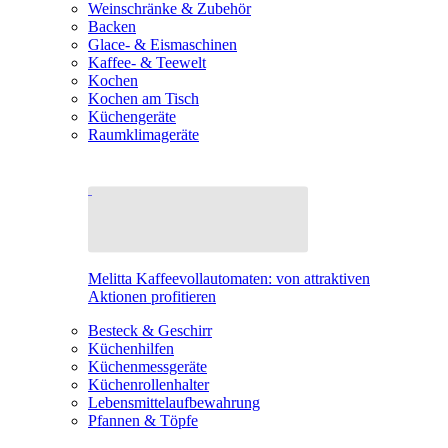
Weinschränke & Zubehör
Backen
Glace- & Eismaschinen
Kaffee- & Teewelt
Kochen
Kochen am Tisch
Küchengeräte
Raumklimageräte
Melitta Kaffeevollautomaten: von attraktiven
Aktionen profitieren
Besteck & Geschirr
Küchenhilfen
Küchenmessgeräte
Küchenrollenhalter
Lebensmittelaufbewahrung
Pfannen & Töpfe