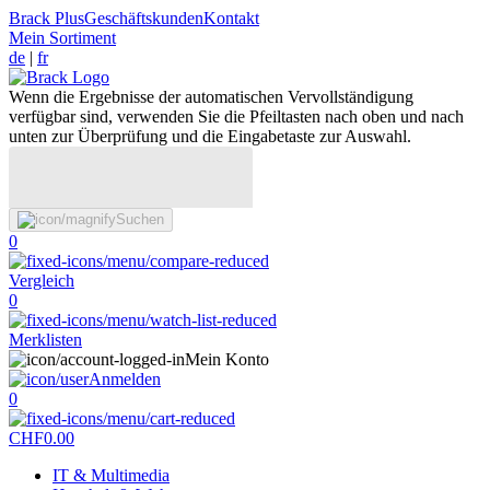
Brack Plus
Geschäftskunden
Kontakt
Mein Sortiment
de
|
fr
Wenn die Ergebnisse der automatischen Vervollständigung
verfügbar sind, verwenden Sie die Pfeiltasten nach oben und nach
unten zur Überprüfung und die Eingabetaste zur Auswahl.
Suchen
0
Vergleich
0
Merklisten
Mein Konto
Anmelden
0
CHF
0.00
IT & Multimedia