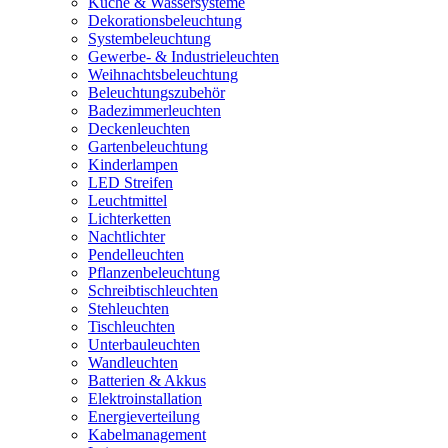
Küche & Wassersysteme
Dekorationsbeleuchtung
Systembeleuchtung
Gewerbe- & Industrieleuchten
Weihnachtsbeleuchtung
Beleuchtungszubehör
Badezimmerleuchten
Deckenleuchten
Gartenbeleuchtung
Kinderlampen
LED Streifen
Leuchtmittel
Lichterketten
Nachtlichter
Pendelleuchten
Pflanzenbeleuchtung
Schreibtischleuchten
Stehleuchten
Tischleuchten
Unterbauleuchten
Wandleuchten
Batterien & Akkus
Elektroinstallation
Energieverteilung
Kabelmanagement