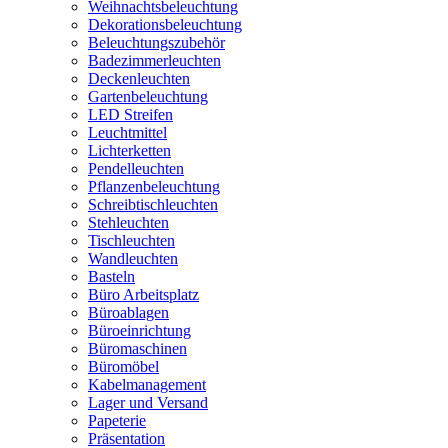
Weihnachtsbeleuchtung
Dekorationsbeleuchtung
Beleuchtungszubehör
Badezimmerleuchten
Deckenleuchten
Gartenbeleuchtung
LED Streifen
Leuchtmittel
Lichterketten
Pendelleuchten
Pflanzenbeleuchtung
Schreibtischleuchten
Stehleuchten
Tischleuchten
Wandleuchten
Basteln
Büro Arbeitsplatz
Büroablagen
Büroeinrichtung
Büromaschinen
Büromöbel
Kabelmanagement
Lager und Versand
Papeterie
Präsentation