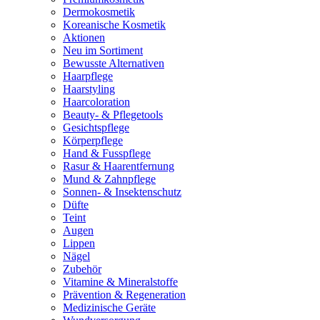
Dermokosmetik
Koreanische Kosmetik
Aktionen
Neu im Sortiment
Bewusste Alternativen
Haarpflege
Haarstyling
Haarcoloration
Beauty- & Pflegetools
Gesichtspflege
Körperpflege
Hand & Fusspflege
Rasur & Haarentfernung
Mund & Zahnpflege
Sonnen- & Insektenschutz
Düfte
Teint
Augen
Lippen
Nägel
Zubehör
Vitamine & Mineralstoffe
Prävention & Regeneration
Medizinische Geräte