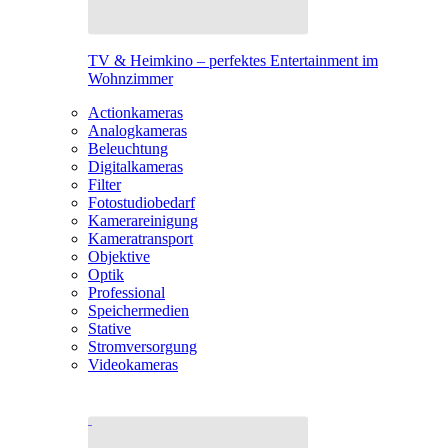
TV & Heimkino – perfektes Entertainment im
Wohnzimmer
Actionkameras
Analogkameras
Beleuchtung
Digitalkameras
Filter
Fotostudiobedarf
Kamerareinigung
Kameratransport
Objektive
Optik
Professional
Speichermedien
Stative
Stromversorgung
Videokameras