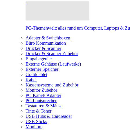
PC-Themenwelt: alles rund um Computer, Laptops & Z
Adapter & Switchboxen
Büro Kommunikation
Drucker & Scanner
Drucker & Scanner Zubehör
Eingabegeräte
Externe Gehäuse (Laufwerke)
Externer Speicher
Grafiktablet
Kabel
Kassensysteme und Zubehör
Monitor Zubehör
PC-Kabel/-Adapter
PC-Lautsprecher
Tastaturen & Mäuse
Tinte & Toner
USB Hubs & Cardreader
USB Sticks
Monitore