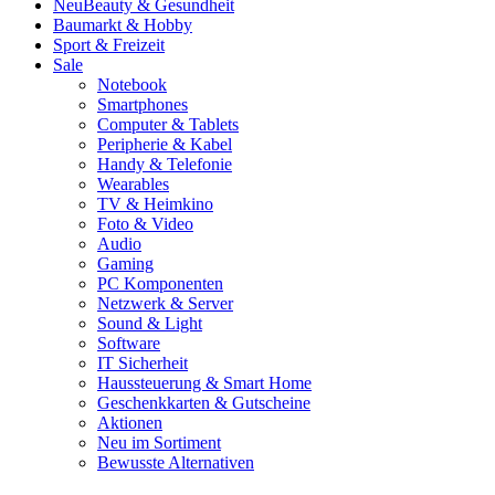
Neu
Beauty & Gesundheit
Baumarkt & Hobby
Sport & Freizeit
Sale
Notebook
Smartphones
Computer & Tablets
Peripherie & Kabel
Handy & Telefonie
Wearables
TV & Heimkino
Foto & Video
Audio
Gaming
PC Komponenten
Netzwerk & Server
Sound & Light
Software
IT Sicherheit
Haussteuerung & Smart Home
Geschenkkarten & Gutscheine
Aktionen
Neu im Sortiment
Bewusste Alternativen