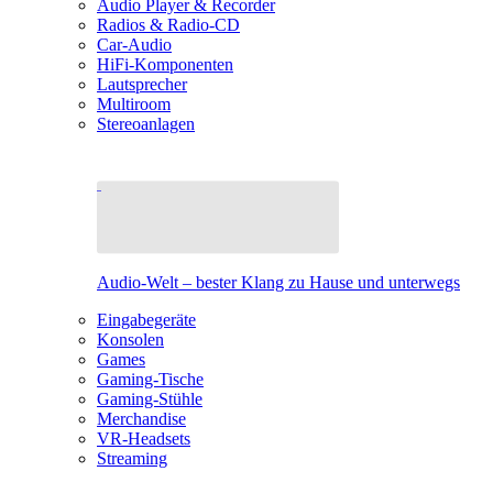
Audio Player & Recorder
Radios & Radio-CD
Car-Audio
HiFi-Komponenten
Lautsprecher
Multiroom
Stereoanlagen
Audio-Welt – bester Klang zu Hause und unterwegs
Eingabegeräte
Konsolen
Games
Gaming-Tische
Gaming-Stühle
Merchandise
VR-Headsets
Streaming