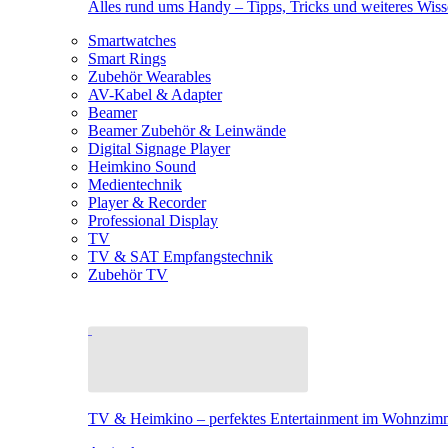
Alles rund ums Handy – Tipps, Tricks und weiteres Wis
Smartwatches
Smart Rings
Zubehör Wearables
AV-Kabel & Adapter
Beamer
Beamer Zubehör & Leinwände
Digital Signage Player
Heimkino Sound
Medientechnik
Player & Recorder
Professional Display
TV
TV & SAT Empfangstechnik
Zubehör TV
TV & Heimkino – perfektes Entertainment im Wohnzim