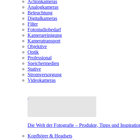
Actionkameras
Analogkameras
Beleuchtung
Digitalkameras
Filter
Fotostudiobedarf
Kamerareinigung
Kameratransport
Objektive
Optik
Professional
Speichermedien
Stative
Stromversorgung
Videokameras
Die Welt der Fotografie – Produkte, Tipps und Inspiratio
Kopfhörer & Headsets