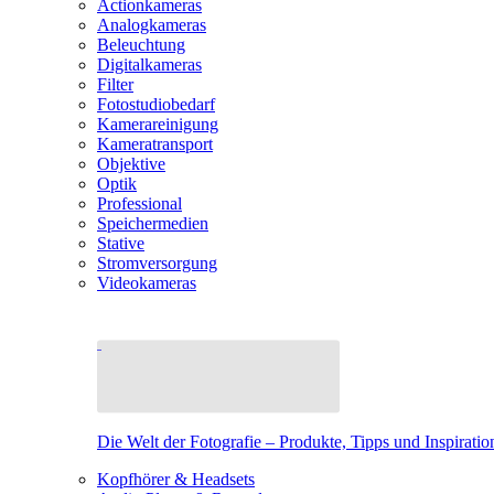
Actionkameras
Analogkameras
Beleuchtung
Digitalkameras
Filter
Fotostudiobedarf
Kamerareinigung
Kameratransport
Objektive
Optik
Professional
Speichermedien
Stative
Stromversorgung
Videokameras
Die Welt der Fotografie – Produkte, Tipps und Inspiratio
Kopfhörer & Headsets