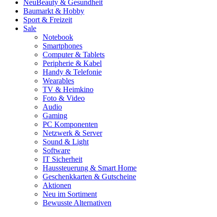
Neu
Beauty & Gesundheit
Baumarkt & Hobby
Sport & Freizeit
Sale
Notebook
Smartphones
Computer & Tablets
Peripherie & Kabel
Handy & Telefonie
Wearables
TV & Heimkino
Foto & Video
Audio
Gaming
PC Komponenten
Netzwerk & Server
Sound & Light
Software
IT Sicherheit
Haussteuerung & Smart Home
Geschenkkarten & Gutscheine
Aktionen
Neu im Sortiment
Bewusste Alternativen