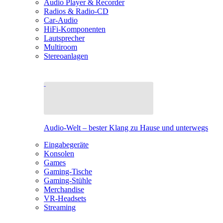
Audio Player & Recorder
Radios & Radio-CD
Car-Audio
HiFi-Komponenten
Lautsprecher
Multiroom
Stereoanlagen
Audio-Welt – bester Klang zu Hause und unterwegs
Eingabegeräte
Konsolen
Games
Gaming-Tische
Gaming-Stühle
Merchandise
VR-Headsets
Streaming