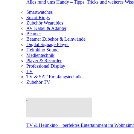
Alles rund ums Handy – Tipps, Tricks und weiteres Wis
Smartwatches
Smart Rings
Zubehör Wearables
AV-Kabel & Adapter
Beamer
Beamer Zubehör & Leinwände
Digital Signage Player
Heimkino Sound
Medientechnik
Player & Recorder
Professional Display
TV
TV & SAT Empfangstechnik
Zubehör TV
TV & Heimkino – perfektes Entertainment im Wohnzim