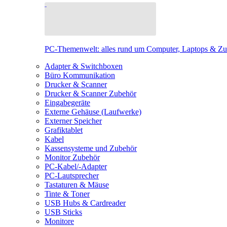
PC-Themenwelt: alles rund um Computer, Laptops & Z
Adapter & Switchboxen
Büro Kommunikation
Drucker & Scanner
Drucker & Scanner Zubehör
Eingabegeräte
Externe Gehäuse (Laufwerke)
Externer Speicher
Grafiktablet
Kabel
Kassensysteme und Zubehör
Monitor Zubehör
PC-Kabel/-Adapter
PC-Lautsprecher
Tastaturen & Mäuse
Tinte & Toner
USB Hubs & Cardreader
USB Sticks
Monitore