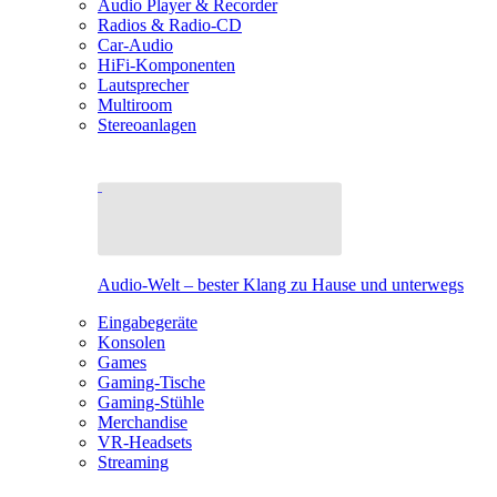
Audio Player & Recorder
Radios & Radio-CD
Car-Audio
HiFi-Komponenten
Lautsprecher
Multiroom
Stereoanlagen
Audio-Welt – bester Klang zu Hause und unterwegs
Eingabegeräte
Konsolen
Games
Gaming-Tische
Gaming-Stühle
Merchandise
VR-Headsets
Streaming