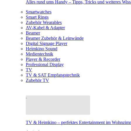
Alles rund ums Handy – Tipps, Tricks und weiteres Wis
Smartwatches
Smart Rings
Zubehör Wearables
AV-Kabel & Adapter
Beamer
Beamer Zubehör & Leinwände
Digital Signage Player
Heimkino Sound
Medientechnik
Player & Recorder
Professional Display
TV
TV & SAT Empfangstechnik
Zubehör TV
TV & Heimkino – perfektes Entertainment im Wohnzim