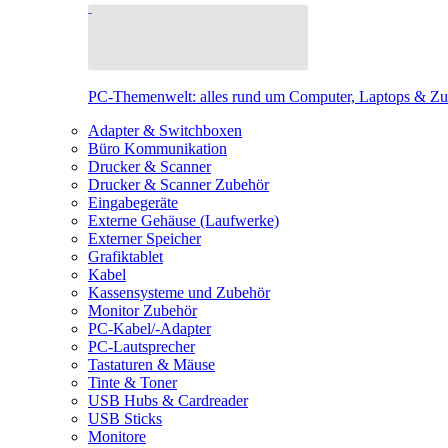
PC-Themenwelt: alles rund um Computer, Laptops & Z
Adapter & Switchboxen
Büro Kommunikation
Drucker & Scanner
Drucker & Scanner Zubehör
Eingabegeräte
Externe Gehäuse (Laufwerke)
Externer Speicher
Grafiktablet
Kabel
Kassensysteme und Zubehör
Monitor Zubehör
PC-Kabel/-Adapter
PC-Lautsprecher
Tastaturen & Mäuse
Tinte & Toner
USB Hubs & Cardreader
USB Sticks
Monitore