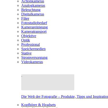
Actionkameras
Analogkameras
Beleuchtung
Digitalkameras
Filter
Fotostudiobedarf
Kamerareinigung
Kameratransport
Objektive
Optik
Professional
Speichermedien
Stative
Stromversorgung
Videokameras
Die Welt der Fotografie – Produkte, Tipps und Inspiratio
Kopfhörer & Headsets