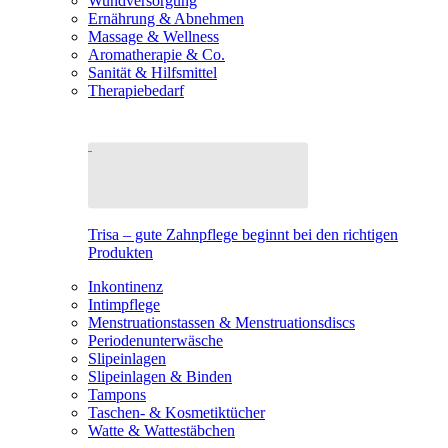
Wundversorgung
Ernährung & Abnehmen
Massage & Wellness
Aromatherapie & Co.
Sanität & Hilfsmittel
Therapiebedarf
Trisa – gute Zahnpflege beginnt bei den richtigen
Produkten
Inkontinenz
Intimpflege
Menstruationstassen & Menstruationsdiscs
Periodenunterwäsche
Slipeinlagen
Slipeinlagen & Binden
Tampons
Taschen- & Kosmetiktücher
Watte & Wattestäbchen