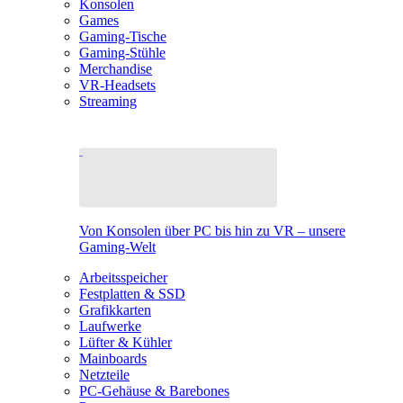
Konsolen
Games
Gaming-Tische
Gaming-Stühle
Merchandise
VR-Headsets
Streaming
Von Konsolen über PC bis hin zu VR – unsere
Gaming-Welt
Arbeitsspeicher
Festplatten & SSD
Grafikkarten
Laufwerke
Lüfter & Kühler
Mainboards
Netzteile
PC-Gehäuse & Barebones