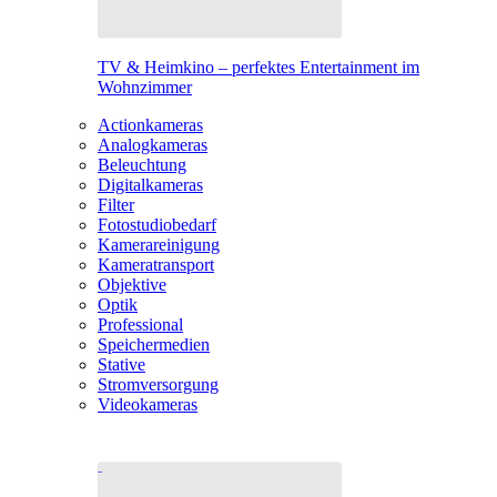
TV & Heimkino – perfektes Entertainment im
Wohnzimmer
Actionkameras
Analogkameras
Beleuchtung
Digitalkameras
Filter
Fotostudiobedarf
Kamerareinigung
Kameratransport
Objektive
Optik
Professional
Speichermedien
Stative
Stromversorgung
Videokameras