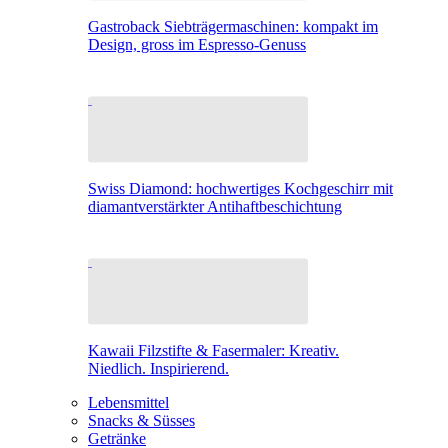
Gastroback Siebträgermaschinen: kompakt im
Design, gross im Espresso-Genuss
Swiss Diamond: hochwertiges Kochgeschirr mit
diamantverstärkter Antihaftbeschichtung
Kawaii Filzstifte & Fasermaler: Kreativ.
Niedlich. Inspirierend.
Lebensmittel
Snacks & Süsses
Getränke