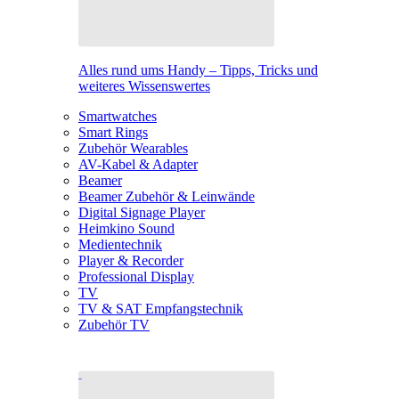
Alles rund ums Handy – Tipps, Tricks und
weiteres Wissenswertes
Smartwatches
Smart Rings
Zubehör Wearables
AV-Kabel & Adapter
Beamer
Beamer Zubehör & Leinwände
Digital Signage Player
Heimkino Sound
Medientechnik
Player & Recorder
Professional Display
TV
TV & SAT Empfangstechnik
Zubehör TV