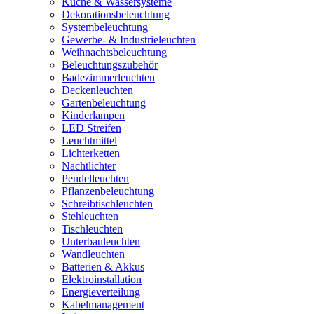
Küche & Wassersysteme
Dekorationsbeleuchtung
Systembeleuchtung
Gewerbe- & Industrieleuchten
Weihnachtsbeleuchtung
Beleuchtungszubehör
Badezimmerleuchten
Deckenleuchten
Gartenbeleuchtung
Kinderlampen
LED Streifen
Leuchtmittel
Lichterketten
Nachtlichter
Pendelleuchten
Pflanzenbeleuchtung
Schreibtischleuchten
Stehleuchten
Tischleuchten
Unterbauleuchten
Wandleuchten
Batterien & Akkus
Elektroinstallation
Energieverteilung
Kabelmanagement