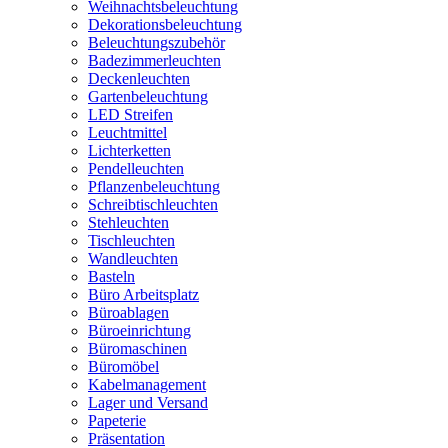
Weihnachtsbeleuchtung
Dekorationsbeleuchtung
Beleuchtungszubehör
Badezimmerleuchten
Deckenleuchten
Gartenbeleuchtung
LED Streifen
Leuchtmittel
Lichterketten
Pendelleuchten
Pflanzenbeleuchtung
Schreibtischleuchten
Stehleuchten
Tischleuchten
Wandleuchten
Basteln
Büro Arbeitsplatz
Büroablagen
Büroeinrichtung
Büromaschinen
Büromöbel
Kabelmanagement
Lager und Versand
Papeterie
Präsentation