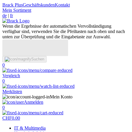
Brack Plus
Geschäftskunden
Kontakt
Mein Sortiment
de
|
fr
Wenn die Ergebnisse der automatischen Vervollständigung
verfügbar sind, verwenden Sie die Pfeiltasten nach oben und nach
unten zur Überprüfung und die Eingabetaste zur Auswahl.
Suchen
0
Vergleich
0
Merklisten
Mein Konto
Anmelden
0
CHF
0.00
IT & Multimedia