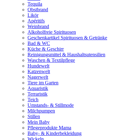
Tequila
Obstbrand
Likör
Apéritifs
Weinbrand
Alkoholfreie Spirituosen
Geschenkartikel Spirituosen & Getränke
Bad & WC
Küche & Geschirr
Reinigungsmittel & Haushaltsutensilien
Waschen & Textilpflege
Hundewelt
Katzenwelt
Nagerwelt
Tiere im Garten
Aquaristik
Terraristik
Teich
Umstands- & Stillmode
Milchpumpen
Stillen
Mein Baby
Pflegeprodukte Mama
Baby- & Kinderbekleidung
Wickeln