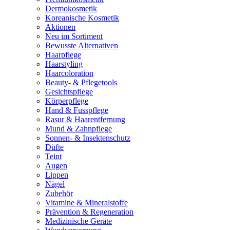
Dermokosmetik
Koreanische Kosmetik
Aktionen
Neu im Sortiment
Bewusste Alternativen
Haarpflege
Haarstyling
Haarcoloration
Beauty- & Pflegetools
Gesichtspflege
Körperpflege
Hand & Fusspflege
Rasur & Haarentfernung
Mund & Zahnpflege
Sonnen- & Insektenschutz
Düfte
Teint
Augen
Lippen
Nägel
Zubehör
Vitamine & Mineralstoffe
Prävention & Regeneration
Medizinische Geräte