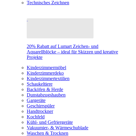
Technisches Zeichnen
20% Rabatt auf Lumart Zeichen- und
Aquarellblöcke – ideal für Skizzen und kreative
Projekte
Kinderzimmermöbel
Kinderzimmerdeko
Kinderzimmertextilien
Schaukeltiere
Backöfen & Herde
Dunstabzugshauben
Gargeräte
Geschirrspüler
Handtrockner
Kochfeld
Kühl- und Gefriergeräte
Vakuumier- & Wärmeschublade
Waschen & Trocknen