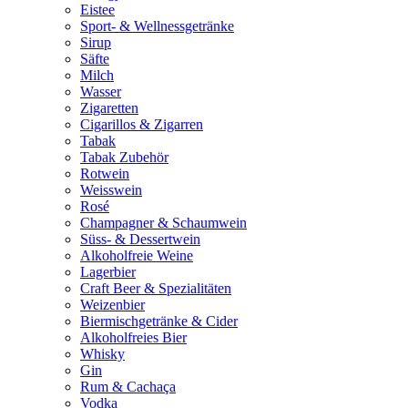
Eistee
Sport- & Wellnessgetränke
Sirup
Säfte
Milch
Wasser
Zigaretten
Cigarillos & Zigarren
Tabak
Tabak Zubehör
Rotwein
Weisswein
Rosé
Champagner & Schaumwein
Süss- & Dessertwein
Alkoholfreie Weine
Lagerbier
Craft Beer & Spezialitäten
Weizenbier
Biermischgetränke & Cider
Alkoholfreies Bier
Whisky
Gin
Rum & Cachaça
Vodka