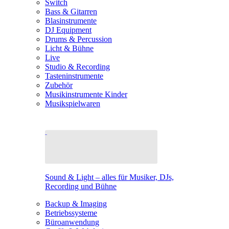
Switch
Bass & Gitarren
Blasinstrumente
DJ Equipment
Drums & Percussion
Licht & Bühne
Live
Studio & Recording
Tasteninstrumente
Zubehör
Musikinstrumente Kinder
Musikspielwaren
Sound & Light – alles für Musiker, DJs,
Recording und Bühne
Backup & Imaging
Betriebssysteme
Büroanwendung