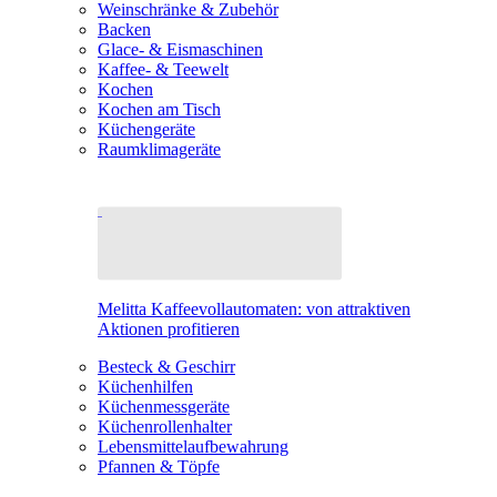
Weinschränke & Zubehör
Backen
Glace- & Eismaschinen
Kaffee- & Teewelt
Kochen
Kochen am Tisch
Küchengeräte
Raumklimageräte
Melitta Kaffeevollautomaten: von attraktiven
Aktionen profitieren
Besteck & Geschirr
Küchenhilfen
Küchenmessgeräte
Küchenrollenhalter
Lebensmittelaufbewahrung
Pfannen & Töpfe