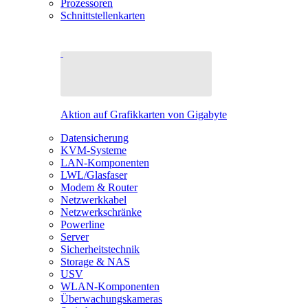
Prozessoren
Schnittstellenkarten
Aktion auf Grafikkarten von Gigabyte
Datensicherung
KVM-Systeme
LAN-Komponenten
LWL/Glasfaser
Modem & Router
Netzwerkkabel
Netzwerkschränke
Powerline
Server
Sicherheitstechnik
Storage & NAS
USV
WLAN-Komponenten
Überwachungskameras