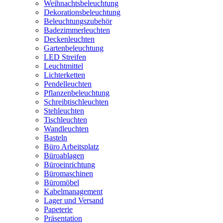
Weihnachtsbeleuchtung
Dekorationsbeleuchtung
Beleuchtungszubehör
Badezimmerleuchten
Deckenleuchten
Gartenbeleuchtung
LED Streifen
Leuchtmittel
Lichterketten
Pendelleuchten
Pflanzenbeleuchtung
Schreibtischleuchten
Stehleuchten
Tischleuchten
Wandleuchten
Basteln
Büro Arbeitsplatz
Büroablagen
Büroeinrichtung
Büromaschinen
Büromöbel
Kabelmanagement
Lager und Versand
Papeterie
Präsentation