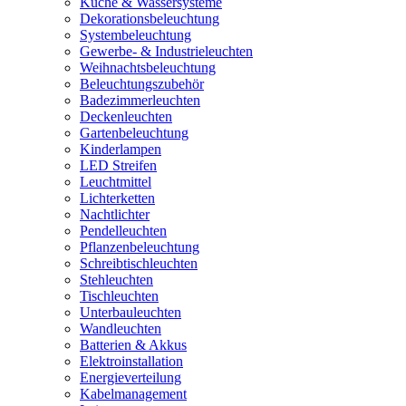
Küche & Wassersysteme
Dekorationsbeleuchtung
Systembeleuchtung
Gewerbe- & Industrieleuchten
Weihnachtsbeleuchtung
Beleuchtungszubehör
Badezimmerleuchten
Deckenleuchten
Gartenbeleuchtung
Kinderlampen
LED Streifen
Leuchtmittel
Lichterketten
Nachtlichter
Pendelleuchten
Pflanzenbeleuchtung
Schreibtischleuchten
Stehleuchten
Tischleuchten
Unterbauleuchten
Wandleuchten
Batterien & Akkus
Elektroinstallation
Energieverteilung
Kabelmanagement