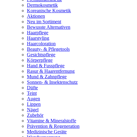
Dermokosmetik
Koreanische Kosmetik
Aktionen
Neu im Sortiment
Bewusste Alternativen
Haarpflege
Haarstyling
Haarcoloration
Beauty- & Pflegetools
Gesichtspflege
Körperpflege
Hand & Fusspflege
Rasur & Haarentfernung
Mund & Zahnpflege
Sonnen- & Insektenschutz
Düfte
Teint
Augen
Lippen
Nägel
Zubehör
Vitamine & Mineralstoffe
Prävention & Regeneration
Medizinische Geräte