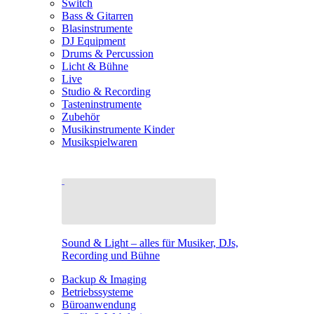
Switch
Bass & Gitarren
Blasinstrumente
DJ Equipment
Drums & Percussion
Licht & Bühne
Live
Studio & Recording
Tasteninstrumente
Zubehör
Musikinstrumente Kinder
Musikspielwaren
Sound & Light – alles für Musiker, DJs,
Recording und Bühne
Backup & Imaging
Betriebssysteme
Büroanwendung