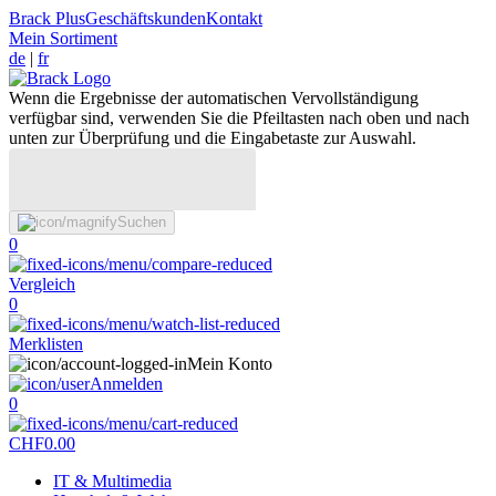
Brack Plus
Geschäftskunden
Kontakt
Mein Sortiment
de
|
fr
Wenn die Ergebnisse der automatischen Vervollständigung
verfügbar sind, verwenden Sie die Pfeiltasten nach oben und nach
unten zur Überprüfung und die Eingabetaste zur Auswahl.
Suchen
0
Vergleich
0
Merklisten
Mein Konto
Anmelden
0
CHF
0.00
IT & Multimedia