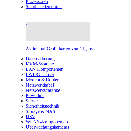
Prozessoren
Schnittstellenkarten
Aktion auf Grafikkarten von Gigabyte
Datensicherung
KVM-Systeme
LAN-Komponenten
LWL/Glasfaser
Modem & Router
Netzwerkkabel
Netzwerkschränke
Powerline
Server
Sicherheitstechnik
Storage & NAS
USV
WLAN-Komponenten
Überwachungskameras