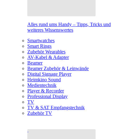
Alles rund ums Handy – Tipps, Tricks und
weiteres Wissenswertes
Smartwatches
Smart Rings
Zubehör Wearables
AV-Kabel & Adapter
Beamer
Beamer Zubehör & Leinwände
Digital Signage Player
Heimkino Sound
Medientechnik
Player & Recorder
Professional Display
TV
TV & SAT Empfangstechnik
Zubehör TV