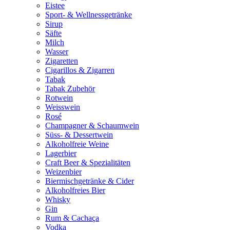
Eistee
Sport- & Wellnessgetränke
Sirup
Säfte
Milch
Wasser
Zigaretten
Cigarillos & Zigarren
Tabak
Tabak Zubehör
Rotwein
Weisswein
Rosé
Champagner & Schaumwein
Süss- & Dessertwein
Alkoholfreie Weine
Lagerbier
Craft Beer & Spezialitäten
Weizenbier
Biermischgetränke & Cider
Alkoholfreies Bier
Whisky
Gin
Rum & Cachaça
Vodka