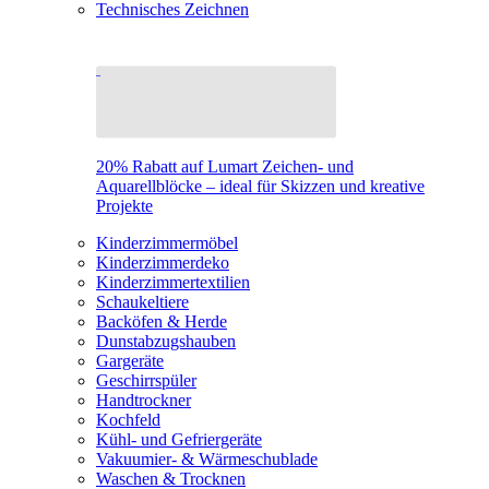
Technisches Zeichnen
20% Rabatt auf Lumart Zeichen- und
Aquarellblöcke – ideal für Skizzen und kreative
Projekte
Kinderzimmermöbel
Kinderzimmerdeko
Kinderzimmertextilien
Schaukeltiere
Backöfen & Herde
Dunstabzugshauben
Gargeräte
Geschirrspüler
Handtrockner
Kochfeld
Kühl- und Gefriergeräte
Vakuumier- & Wärmeschublade
Waschen & Trocknen