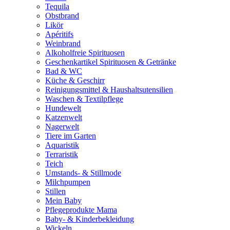
Tequila
Obstbrand
Likör
Apéritifs
Weinbrand
Alkoholfreie Spirituosen
Geschenkartikel Spirituosen & Getränke
Bad & WC
Küche & Geschirr
Reinigungsmittel & Haushaltsutensilien
Waschen & Textilpflege
Hundewelt
Katzenwelt
Nagerwelt
Tiere im Garten
Aquaristik
Terraristik
Teich
Umstands- & Stillmode
Milchpumpen
Stillen
Mein Baby
Pflegeprodukte Mama
Baby- & Kinderbekleidung
Wickeln