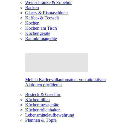
Weinschränke & Zubehör
Backen
Glace- & Eismaschinen
Kaffee- & Teewelt
Kochen
Kochen am Tisch
Küchengeräte
Raumklimageräte
Melitta Kaffeevollautomaten: von attraktiven
Aktionen profitieren
Besteck & Geschirr
Küchenhilfen
Küchenmessgeräte
Küchenrollenhalter
Lebensmittelaufbewahrung
Pfannen & Töpfe