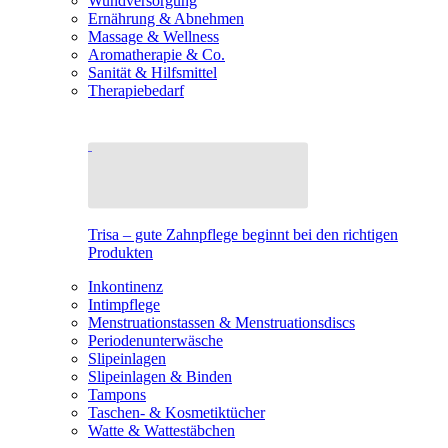
Wundversorgung
Ernährung & Abnehmen
Massage & Wellness
Aromatherapie & Co.
Sanität & Hilfsmittel
Therapiebedarf
Trisa – gute Zahnpflege beginnt bei den richtigen
Produkten
Inkontinenz
Intimpflege
Menstruationstassen & Menstruationsdiscs
Periodenunterwäsche
Slipeinlagen
Slipeinlagen & Binden
Tampons
Taschen- & Kosmetiktücher
Watte & Wattestäbchen