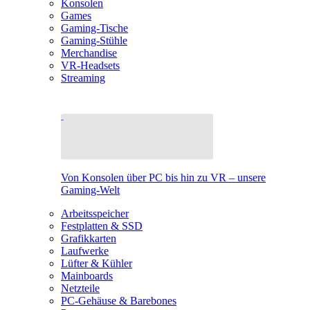
Konsolen
Games
Gaming-Tische
Gaming-Stühle
Merchandise
VR-Headsets
Streaming
Von Konsolen über PC bis hin zu VR – unsere
Gaming-Welt
Arbeitsspeicher
Festplatten & SSD
Grafikkarten
Laufwerke
Lüfter & Kühler
Mainboards
Netzteile
PC-Gehäuse & Barebones