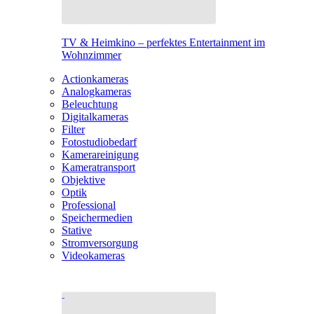
TV & Heimkino – perfektes Entertainment im
Wohnzimmer
Actionkameras
Analogkameras
Beleuchtung
Digitalkameras
Filter
Fotostudiobedarf
Kamerareinigung
Kameratransport
Objektive
Optik
Professional
Speichermedien
Stative
Stromversorgung
Videokameras