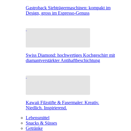
Gastroback Siebträgermaschinen: kompakt im
Design, gross im Espresso-Genuss
Swiss Diamond: hochwertiges Kochgeschirr mit
diamantverstärkter Antihaftbeschichtung
Kawaii Filzstifte & Fasermaler: Kreativ.
Niedlich. Inspirierend.
Lebensmittel
Snacks & Süsses
Getränke